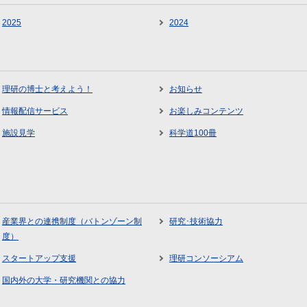
2025
2024
理研の博士と考えよう！
お知らせ
情報配信サービス
お楽しみコンテンツ
施設見学
科学道100冊
産業界との連携制度（バトンゾーン制
研究･技術協力
度）
スタートアップ支援
理研コンソーシアム
国内外の大学・研究機関との協力