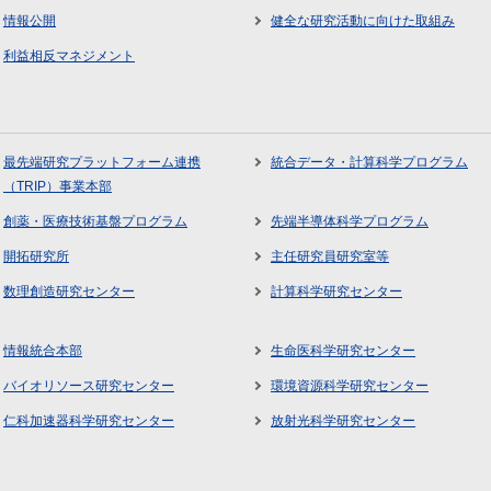
情報公開
健全な研究活動に向けた取組み
利益相反マネジメント
最先端研究プラットフォーム連携
統合データ・計算科学プログラム
（TRIP）事業本部
創薬・医療技術基盤プログラム
先端半導体科学プログラム
開拓研究所
主任研究員研究室等
数理創造研究センター
計算科学研究センター
情報統合本部
生命医科学研究センター
バイオリソース研究センター
環境資源科学研究センター
仁科加速器科学研究センター
放射光科学研究センター