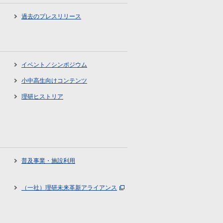
過去のプレスリリース
イベント／シンポジウム
小中高生向けコンテンツ
理研ヒストリア
普及事業・施設利用
（一社）理研未来革新アライアンス