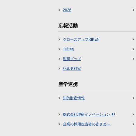
2026
広報活動
クローズアップRIKEN
刊行物
理研グッズ
記念史料室
産学連携
知的財産情報
株式会社理研イノベーション
企業の採用担当者の皆さまへ