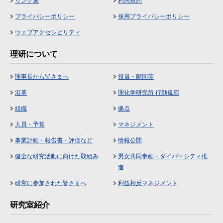
リンク集
利用規約
プライバシーポリシー
採用プライバシーポリシー
ウェブアクセシビリティ
理研について
理事長から皆さまへ
役員・顧問等
沿革
理化学研究所 行動規範
組織
拠点
人員・予算
マネジメント
事業計画・報告書・評価など
情報公開
健全な研究活動に向けた取組み
男女共同参画・ダイバーシティ推
進
研究に参加された皆さまへ
利益相反マネジメント
研究室紹介