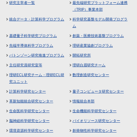
研究主宰者一覧
最先端研究プラットフォーム連携
（TRIP）事業本部
統合データ・計算科学プログラム
科学研究基盤モデル開発プログラ
ム
基礎量子科学研究プログラム
創薬・医療技術基盤プログラム
先端半導体科学プログラム
理研産業協創プログラム
バトンゾーン研究推進プログラム
開拓研究所
主任研究員研究室等
理研白眉研究チーム
理研ECL研究チーム・理研ECL研
数理創造研究センター
究ユニット
計算科学研究センター
量子コンピュータ研究センター
革新知能統合研究センター
情報統合本部
生命医科学研究センター
生命機能科学研究センター
脳神経科学研究センター
バイオリソース研究センター
環境資源科学研究センター
創発物性科学研究センター