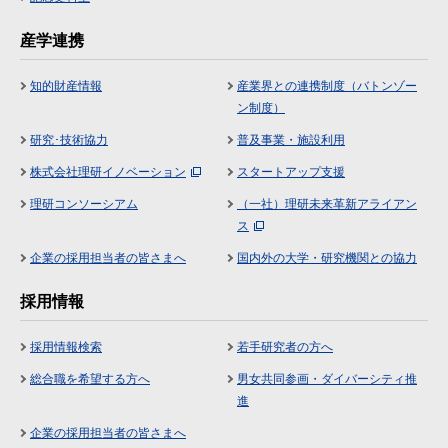
産学連携
知的財産情報
産業界との連携制度（バトンゾー
ン制度）
研究･技術協力
普及事業・施設利用
株式会社理研イノベーション
スタートアップ支援
理研コンソーシアム
（一社）理研未来革新アライアン
ス
企業の採用担当者の皆さまへ
国内外の大学・研究機関との協力
採用情報
採用情報検索
若手研究者の方へ
総合職を希望する方へ
男女共同参画・ダイバーシティ推
進
企業の採用担当者の皆さまへ