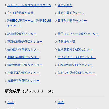
バトンゾーン研究推進プログラム
開拓研究所
主任研究員研究室等
理研白眉研究チーム
理研ECL研究チーム・理研ECL研
数理創造研究センター
究ユニット
計算科学研究センター
量子コンピュータ研究センター
革新知能統合研究センター
情報統合本部
生命医科学研究センター
生命機能科学研究センター
脳神経科学研究センター
バイオリソース研究センター
環境資源科学研究センター
創発物性科学研究センター
光量子工学研究センター
仁科加速器科学研究センター
放射光科学研究センター
研究成果（プレスリリース）
2026
2025