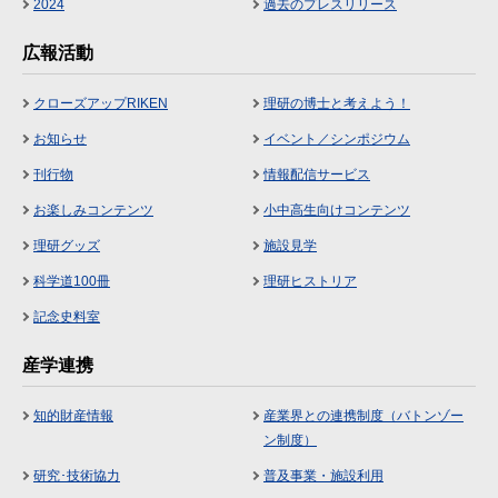
2024
過去のプレスリリース
広報活動
クローズアップRIKEN
理研の博士と考えよう！
お知らせ
イベント／シンポジウム
刊行物
情報配信サービス
お楽しみコンテンツ
小中高生向けコンテンツ
理研グッズ
施設見学
科学道100冊
理研ヒストリア
記念史料室
産学連携
知的財産情報
産業界との連携制度（バトンゾー
ン制度）
研究･技術協力
普及事業・施設利用