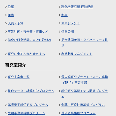
沿革
理化学研究所 行動規範
組織
拠点
人員・予算
マネジメント
事業計画・報告書・評価など
情報公開
健全な研究活動に向けた取組み
男女共同参画・ダイバーシティ推
進
研究に参加された皆さまへ
利益相反マネジメント
研究室紹介
研究主宰者一覧
最先端研究プラットフォーム連携
（TRIP）事業本部
統合データ・計算科学プログラム
科学研究基盤モデル開発プログラ
ム
基礎量子科学研究プログラム
創薬・医療技術基盤プログラム
先端半導体科学プログラム
理研産業協創プログラム