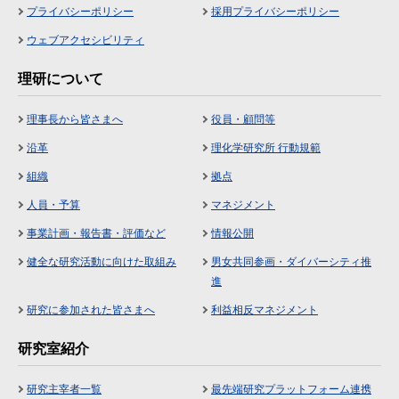
プライバシーポリシー
採用プライバシーポリシー
ウェブアクセシビリティ
理研について
理事長から皆さまへ
役員・顧問等
沿革
理化学研究所 行動規範
組織
拠点
人員・予算
マネジメント
事業計画・報告書・評価など
情報公開
健全な研究活動に向けた取組み
男女共同参画・ダイバーシティ推
進
研究に参加された皆さまへ
利益相反マネジメント
研究室紹介
研究主宰者一覧
最先端研究プラットフォーム連携