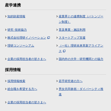
産学連携
知的財産情報
産業界との連携制度（バトンゾー
ン制度）
研究･技術協力
普及事業・施設利用
株式会社理研イノベーション
スタートアップ支援
理研コンソーシアム
（一社）理研未来革新アライアン
ス
企業の採用担当者の皆さまへ
国内外の大学・研究機関との協力
採用情報
採用情報検索
若手研究者の方へ
総合職を希望する方へ
男女共同参画・ダイバーシティ推
進
企業の採用担当者の皆さまへ