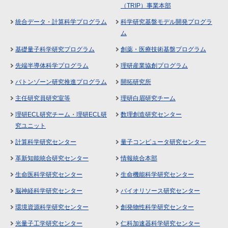
（TRIP）事業本部
統合データ・計算科学プログラム
科学研究基盤モデル開発プログラ
ム
基礎量子科学研究プログラム
創薬・医療技術基盤プログラム
先端半導体科学プログラム
理研産業協創プログラム
バトンゾーン研究推進プログラム
開拓研究所
主任研究員研究室等
理研白眉研究チーム
理研ECL研究チーム・理研ECL研
数理創造研究センター
究ユニット
計算科学研究センター
量子コンピュータ研究センター
革新知能統合研究センター
情報統合本部
生命医科学研究センター
生命機能科学研究センター
脳神経科学研究センター
バイオリソース研究センター
環境資源科学研究センター
創発物性科学研究センター
光量子工学研究センター
仁科加速器科学研究センター