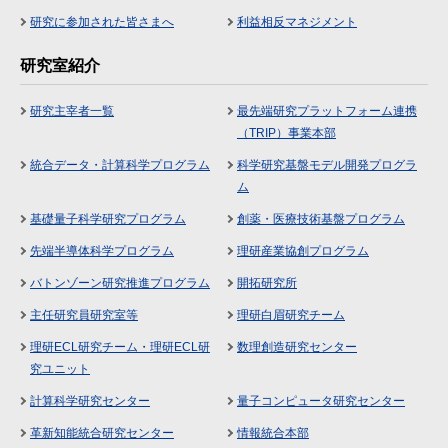
研究に参加された皆さまへ
利益相反マネジメント
研究室紹介
研究主宰者一覧
最先端研究プラットフォーム連携
（TRIP）事業本部
統合データ・計算科学プログラム
科学研究基盤モデル開発プログラ
ム
基礎量子科学研究プログラム
創薬・医療技術基盤プログラム
先端半導体科学プログラム
理研産業協創プログラム
バトンゾーン研究推進プログラム
開拓研究所
主任研究員研究室等
理研白眉研究チーム
理研ECL研究チーム・理研ECL研
数理創造研究センター
究ユニット
計算科学研究センター
量子コンピュータ研究センター
革新知能統合研究センター
情報統合本部