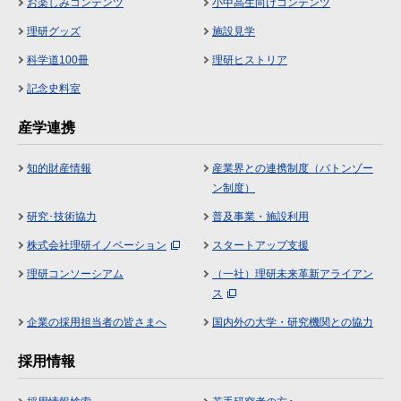
お楽しみコンテンツ
小中高生向けコンテンツ
理研グッズ
施設見学
科学道100冊
理研ヒストリア
記念史料室
産学連携
知的財産情報
産業界との連携制度（バトンゾー
ン制度）
研究･技術協力
普及事業・施設利用
株式会社理研イノベーション
スタートアップ支援
理研コンソーシアム
（一社）理研未来革新アライアン
ス
企業の採用担当者の皆さまへ
国内外の大学・研究機関との協力
採用情報