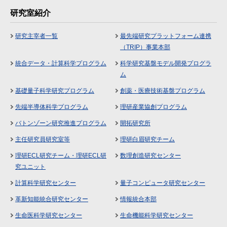
研究室紹介
研究主宰者一覧
最先端研究プラットフォーム連携
（TRIP）事業本部
統合データ・計算科学プログラム
科学研究基盤モデル開発プログラ
ム
基礎量子科学研究プログラム
創薬・医療技術基盤プログラム
先端半導体科学プログラム
理研産業協創プログラム
バトンゾーン研究推進プログラム
開拓研究所
主任研究員研究室等
理研白眉研究チーム
理研ECL研究チーム・理研ECL研
数理創造研究センター
究ユニット
計算科学研究センター
量子コンピュータ研究センター
革新知能統合研究センター
情報統合本部
生命医科学研究センター
生命機能科学研究センター