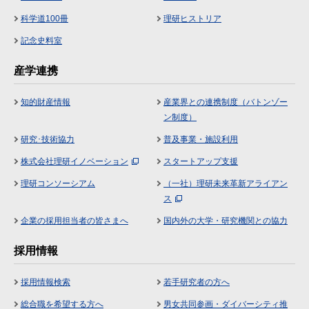
科学道100冊
理研ヒストリア
記念史料室
産学連携
知的財産情報
産業界との連携制度（バトンゾー
ン制度）
研究･技術協力
普及事業・施設利用
株式会社理研イノベーション
スタートアップ支援
理研コンソーシアム
（一社）理研未来革新アライアン
ス
企業の採用担当者の皆さまへ
国内外の大学・研究機関との協力
採用情報
採用情報検索
若手研究者の方へ
総合職を希望する方へ
男女共同参画・ダイバーシティ推