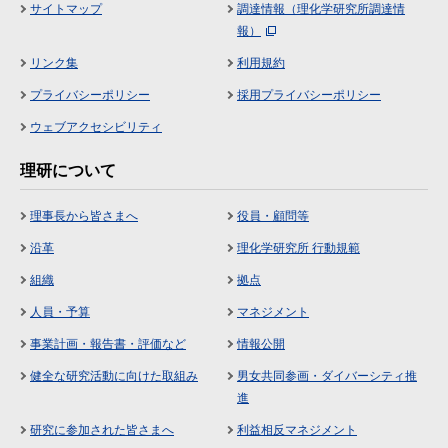
サイトマップ
調達情報（理化学研究所調達情
報）
リンク集
利用規約
プライバシーポリシー
採用プライバシーポリシー
ウェブアクセシビリティ
理研について
理事長から皆さまへ
役員・顧問等
沿革
理化学研究所 行動規範
組織
拠点
人員・予算
マネジメント
事業計画・報告書・評価など
情報公開
健全な研究活動に向けた取組み
男女共同参画・ダイバーシティ推
進
研究に参加された皆さまへ
利益相反マネジメント