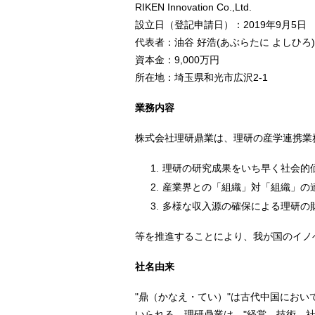
RIKEN Innovation Co.,Ltd.
設立日（登記申請日）：2019年9月5日
代表者：油谷 好浩(あぶらたに よしひろ)
資本金：9,000万円
所在地：埼玉県和光市広沢2-1
業務内容
株式会社理研鼎業は、理研の産学連携業
1.
理研の研究成果をいち早く社会的
2.
産業界との「組織」対「組織」の
3.
多様な収入源の確保による理研の
等を推進することにより、我が国のイノ
社名由来
"鼎（かなえ・てい）"は古代中国におい
いられる。理研鼎業は、"経営、技術、社会貢献(