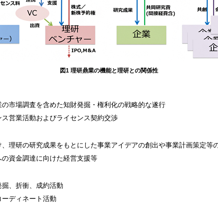
図1 理研鼎業の機能と理研との関係性
業の市場調査を含めた知財発掘・権利化の戦略的な遂行
ンス営業活動およびライセンス契約交渉
け、理研の研究成果をもとにした事業アイデアの創出や事業計画策定等
への資金調達に向けた経営支援等
発掘、折衝、成約活動
コーディネート活動