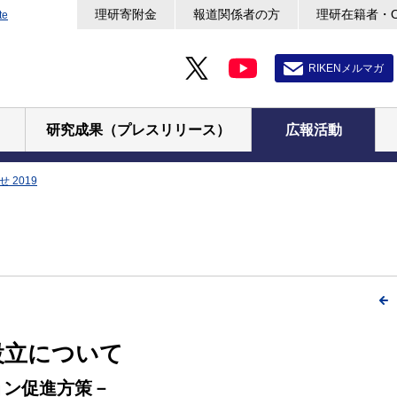
理研寄附金
報道関係者の方
理研在籍者・
te
RIKENメルマガ
研究成果（プレスリリース）
広報活動
 2019
設立について
ョン促進方策－