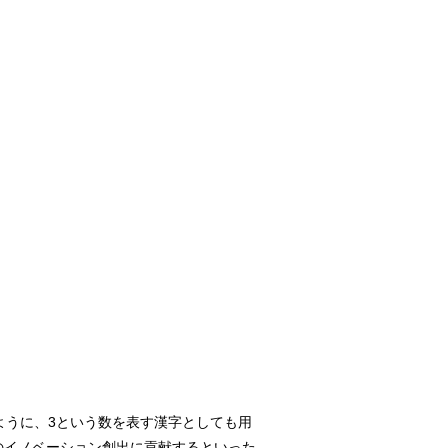
るように、3という数を表す漢字としても用
て、我が国のイノベーション創出に貢献するといった