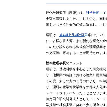
理化学研究所（理研）は、
科学技術・イ
全額出資致しました。これを受け、同社
果をいち早く社会的価値に還元し、これ
[2]
理研は、
第4期中長期計画
等において
に、多様な収入源による新たな研究資金
このたび設立される株式会社理研鼎業は
の充実等に寄与することが期待されます
松本紘理事長のコメント
理研は、基礎科学を中心とした研究機関
り、他機関の特許における論文引用実績
この度、多くの方のご尽力により、科学
り、理研の産学連携業務を外部法人化す
スタートラインに立ったこととなります
特定国立研究開発法人としてイノベーシ
学技術の社会実装に努めて参る所存です