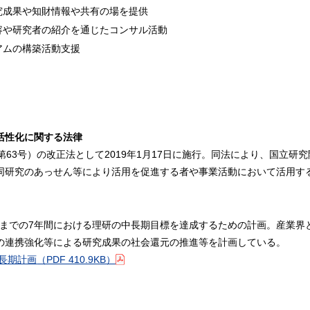
究成果や知財情報や共有の場を提供
容や研究者の紹介を通じたコンサル活動
アムの構築活動支援
活性化に関する法律
第63号）の改正法として2019年1月17日に施行。同法により、国立
同研究のあっせん等により活用を促進する者や事業活動において活用す
3月31日までの7年間における理研の中長期目標を達成するための計画。産
の連携強化等による研究成果の社会還元の推進等を計画している。
長期計画
（PDF 410.9KB）