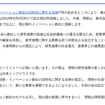
[1]
ノベーション創出の活性化に関する法律
等の定めるところにより、株
は2019年9月5日付けで設立登記申請致しました。今後、理研は、株式
まで以上に、我が国のイノベーション創出に貢献します。
、自ら創出した研究成果の迅速な社会的価値への還元を図るため、産業
の確保を目指し、産学連携に関する業務を担う外部法人を設立すること
、今後理研からの受託により、研究成果の社会還元、産業界との連携促
。
というイメージが強いと思います。その実は、理研の研究成果の多くが
は日本トップクラスです。
技術・イノベーション創出の活性化に関する法律が成立し、理研が出資
るという、新たな事業を展開できるようになりました。今回の会社設立
。
ョン創出のモデルを示し、我が国の発展に寄与するべく、理研は理研鼎
。