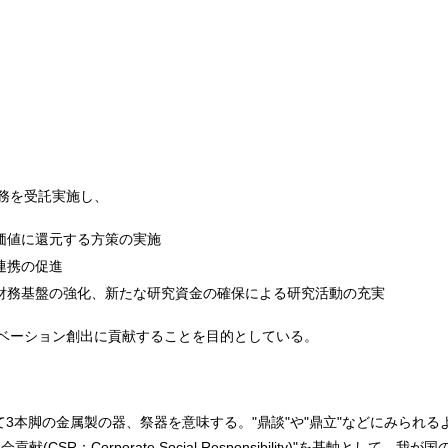
務を受託実施し、
価値に還元する方策の実施
連携の促進
財務基盤の強化、新たな研究資金の確保による研究活動の充実
ベーション創出に貢献することを目的としている。
て3本脚の金属製の器、祭器を意味する。"鼎談"や"鼎立"などにみられ
CSR：Corporate Social Responsibility)"を基軸とし