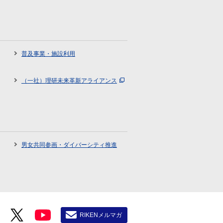
普及事業・施設利用
（一社）理研未来革新アライアンス
男女共同参画・ダイバーシティ推進
RIKENメルマガ