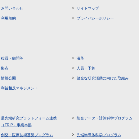
お問い合わせ
サイトマップ
利用規約
プライバシーポリシー
役員・顧問等
沿革
拠点
人員・予算
情報公開
健全な研究活動に向けた取組み
利益相反マネジメント
最先端研究プラットフォーム連携
統合データ・計算科学プログラム
（TRIP）事業本部
創薬・医療技術基盤プログラム
先端半導体科学プログラム