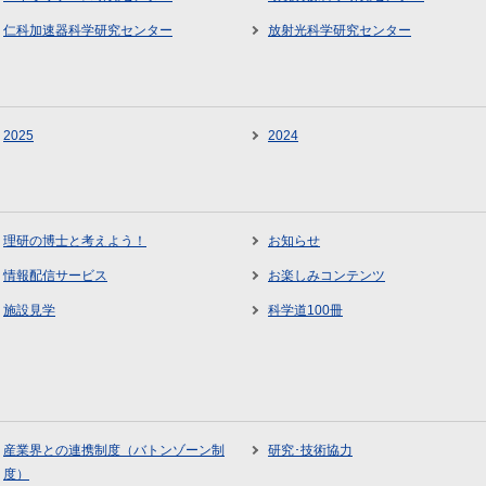
仁科加速器科学研究センター
放射光科学研究センター
2025
2024
理研の博士と考えよう！
お知らせ
情報配信サービス
お楽しみコンテンツ
施設見学
科学道100冊
産業界との連携制度（バトンゾーン制
研究･技術協力
度）