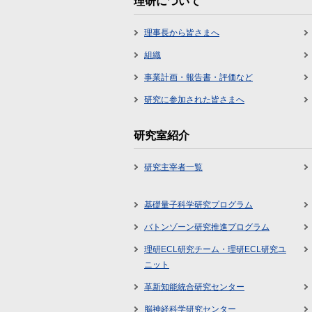
理研について
理事長から皆さまへ
組織
事業計画・報告書・評価など
研究に参加された皆さまへ
研究室紹介
研究主宰者一覧
基礎量子科学研究プログラム
バトンゾーン研究推進プログラム
理研ECL研究チーム・理研ECL研究ユ
ニット
革新知能統合研究センター
脳神経科学研究センター