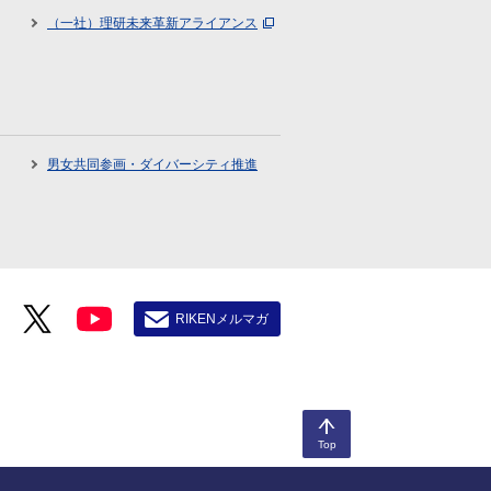
（一社）理研未来革新アライアンス
男女共同参画・ダイバーシティ推進
RIKENメルマガ
Top