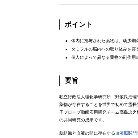
ポイント
体内に投与された薬物は、幼少期
タミフルの脳内への取り込みを霊
個人によって異なる薬物の副作用
要旨
独立行政法人理化学研究所（野依良治理
薬物が存在することを世界で初めて霊長
子プローブ動態応用研究チーム髙島忠之
の共同研究の成果です。
脳組織と血液の間に存在する
血液脳関門