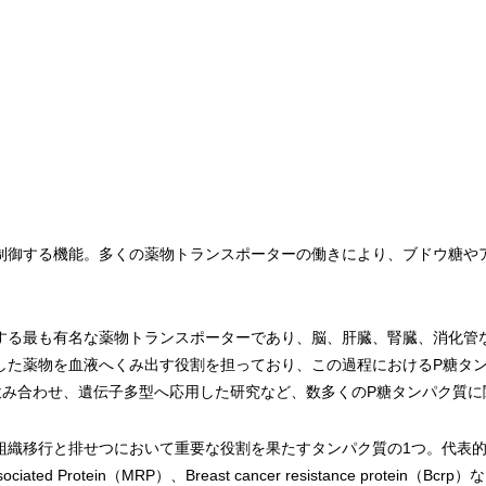
制御する機能。多くの薬物トランスポーターの働きにより、ブドウ糖や
。
する最も有名な薬物トランスポーターであり、脳、肝臓、腎臓、消化管
した薬物を血液へくみ出す役割を担っており、この過程におけるP糖タ
飲み合わせ、遺伝子多型へ応用した研究など、数多くのP糖タンパク質に
織移行と排せつにおいて重要な役割を果たすタンパク質の1つ。代表的な
-associated Protein（MRP）、Breast cancer resistance pr