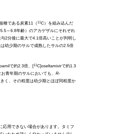
11
核種である炭素11（
C）を組み込んだ
（5.5～6.8年齢）のアカゲザルにそれぞれ
投与2分後に最大で4.1倍高いことが判明し
移行性は幼少期のサルで成熟したサルの2.5倍
11
apamilで約2.3倍、[
C]oseltamivirで約1.3
なお青年期のサルにおいても、
R
-
度が大きく、その程度は幼少期とほぼ同程度か
に応用できない場合があります。タミフ