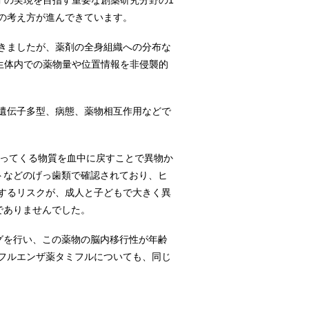
”の実現を目指す重要な創薬研究分野の1
の考え方が進んできています。
きましたが、薬剤の全身組織への分布な
、生体内での薬物量や位置情報を非侵襲的
遺伝子多型、病態、薬物相互作用などで
入ってくる物質を血中に戻すことで異物か
トなどのげっ歯類で確認されており、ヒ
するリスクが、成人と子どもで大きく異
でありませんでした。
グを行い、この薬物の脳内移行性が年齢
フルエンザ薬タミフルについても、同じ