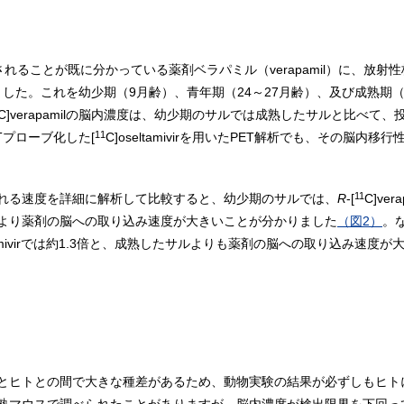
ることが既に分かっている薬剤ベラパミル（verapamil）に、放射性
作製しました。これを幼少期（9月齢）、青年期（24～27月齢）、及び成熟期
C]verapamilの脳内濃度は、幼少期のサルでは成熟したサルと比べて、
11
Tプローブ化した[
C]oseltamivirを用いたPET解析でも、その脳内
11
れる速度を詳細に解析して比較すると、幼少期のサルでは、
R
-[
C]ver
より薬剤の脳への取り込み速度が大きいことが分かりました
（図2）
。
eltamivirでは約1.3倍と、成熟したサルよりも薬剤の脳への取り込み速
とヒトとの間で大きな種差があるため、動物実験の結果が必ずしもヒト