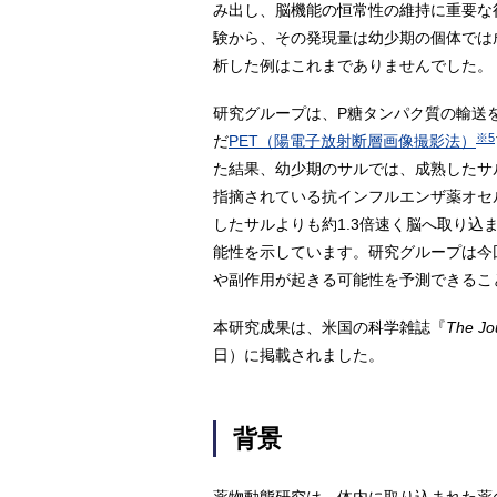
み出し、脳機能の恒常性の維持に重要な
験から、その発現量は幼少期の個体では
析した例はこれまでありませんでした。
研究グループは、P糖タンパク質の輸送
※5
だ
PET（陽電子放射断層画像撮影法）
た結果、幼少期のサルでは、成熟したサ
指摘されている抗インフルエンザ薬オセルタ
したサルよりも約1.3倍速く脳へ取り
能性を示しています。研究グループは今
や副作用が起きる可能性を予測できるこ
本研究成果は、米国の科学雑誌『
The Jo
日）に掲載されました。
背景