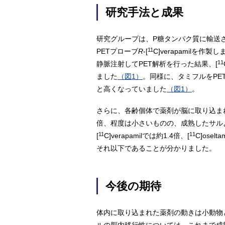
研究手法と成果
研究グループは、P糖タンパク質に輸送され
11
PETプローブ
R
-[
C]verapamilを
11
静脈注射してPET解析を行った結果、[
ました
（図1）
。同様に、タミフルをPE
と高くなっていました
（図1）
。
さらに、各齢個体で薬剤が脳に取り込ま
倍、程度は小さいものの、成熟したサル
11
11
[
C]verapamilでは約1.4倍、[
C]os
それ以下であることが分かりました。
今後の期待
体内に取り込まれた薬剤の動きは小動物