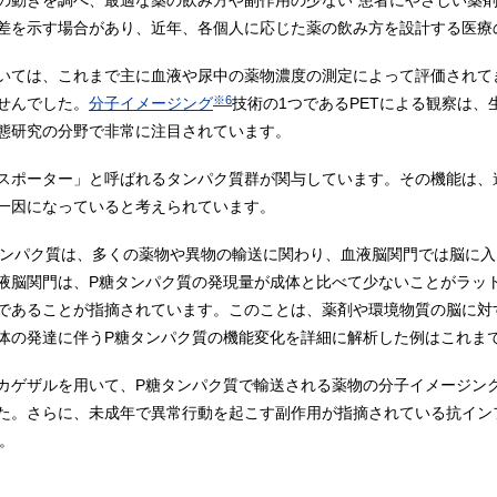
の動きを調べ、最適な薬の飲み方や副作用の少ない“患者にやさしい薬剤
差を示す場合があり、近年、各個人に応じた薬の飲み方を設計する医療
いては、これまで主に血液や尿中の薬物濃度の測定によって評価されて
※6
せんでした。
分子イメージング
技術の1つであるPETによる観察は
態研究の分野で非常に注目されています。
スポーター」と呼ばれるタンパク質群が関与しています。その機能は、
一因になっていると考えられています。
タンパク質は、多くの薬物や異物の輸送に関わり、血液脳関門では脳に
液脳関門は、P糖タンパク質の発現量が成体と比べて少ないことがラッ
であることが指摘されています。このことは、薬剤や環境物質の脳に対
体の発達に伴うP糖タンパク質の機能変化を詳細に解析した例はこれま
カゲザルを用いて、P糖タンパク質で輸送される薬物の分子イメージン
た。さらに、未成年で異常行動を起こす副作用が指摘されている抗イン
。