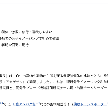
の個体では脳に移行・蓄積しやすい
長類での分子イメージングで初めて確認
の解明や回避に期待
事長）は、血中の異物や薬物から脳を守る機能は個体の成熟とともに発
類（アカゲザル）で確認しました。これは、理研分子イメージング科学
研究員と、同分子プローブ機能評価研究チーム尾上浩隆チームリーダー
※1
※2
では、
P糖タンパク質
などの薬物輸送分子（
薬物トランスポーター