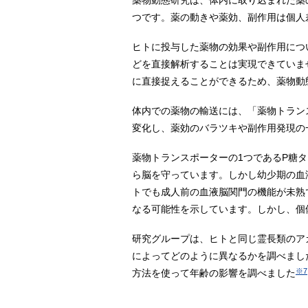
薬物動態研究は、体内に取り込まれた薬
つです。薬の動きや薬効、副作用は個人
ヒトに投与した薬物の効果や副作用につ
どを直接解析することは実現できていま
に直接捉えることができるため、薬物動
体内での薬物の輸送には、「薬物トラン
変化し、薬効のバラツキや副作用発現の
薬物トランスポーターの1つであるP糖
ら脳を守っています。しかし幼少期の血
トでも成人前の血液脳関門の機能が未熟
なる可能性を示しています。しかし、個
研究グループは、ヒトと同じ霊長類のア
によってどのように異なるかを調べまし
※7
方法を使って年齢の影響を調べました