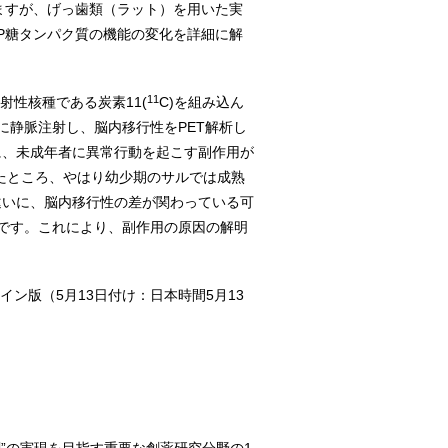
ますが、げっ歯類（ラット）を用いた実
P糖タンパク質の機能の変化を詳細に解
11
射性核種である炭素11(
C)を組み込ん
ザルに静脈注射し、脳内移行性をPET解析し
に、未成年者に異常行動を起こす副作用が
析したところ、やはり幼少期のサルでは成熟
違いに、脳内移行性の差が関わっている可
です。これにより、副作用の原因の解明
ン版（5月13日付け：日本時間5月13