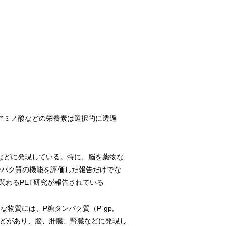
アミノ酸などの栄養素は選択的に透過
などに発現している。特に、脳を薬物な
ンパク質の機能を評価した報告だけでな
関わるPET研究が報告されている
物質には、P糖タンパク質（P-gp,
otein（Bcrp）などがあり、脳、肝臓、腎臓などに発現し