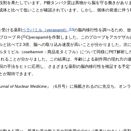
役割を果たしています。P糖タンパク質は異物から脳を守る働きがあり
成体と比べて低いことが確認されています。しかし、個体の発達に伴う
※4
を受ける薬剤
ベラパミル（verapamil）
の脳内移行性を調べるため、放
11
プローブ
R
-[
C]verapamilを作製しました。このプローブをアカゲ
ルと比べて2.3倍、脳への取り込み速度が高いことが分かりました。次
ミビル（oseltamivir：商品名タミフル）について同様にPET解
込まれることが分かりました。この結果は、年齢による副作用の現れ方の
回の手法をヒトに応用し、さまざまな薬剤の脳内移行性を検証する予定
とが期待できます。
urnal of Nuclear Medicine
』（6月号）に掲載されるのに先立ち、オンライ