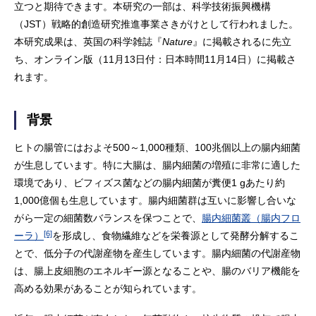
立つと期待できます。本研究の一部は、科学技術振興機構
（JST）戦略的創造研究推進事業さきがけとして行われました。
本研究成果は、英国の科学雑誌『
Nature
』に掲載されるに先立
ち、オンライン版（11月13日付：日本時間11月14日）に掲載さ
れます。
背景
ヒトの腸管にはおよそ500～1,000種類、100兆個以上の腸内細菌
が生息しています。特に大腸は、腸内細菌の増殖に非常に適した
環境であり、ビフィズス菌などの腸内細菌が糞便1 gあたり約
1,000億個も生息しています。腸内細菌群は互いに影響し合いな
がら一定の細菌数バランスを保つことで、
腸内細菌叢（腸内フロ
[6]
ーラ）
を形成し、食物繊維などを栄養源として発酵分解するこ
とで、低分子の代謝産物を産生しています。腸内細菌の代謝産物
は、腸上皮細胞のエネルギー源となることや、腸のバリア機能を
高める効果があることが知られています。