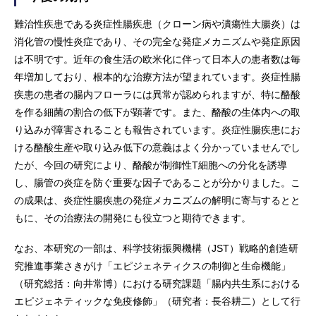
難治性疾患である炎症性腸疾患（クローン病や潰瘍性大腸炎）は
消化管の慢性炎症であり、その完全な発症メカニズムや発症原因
は不明です。近年の食生活の欧米化に伴って日本人の患者数は毎
年増加しており、根本的な治療方法が望まれています。炎症性腸
疾患の患者の腸内フローラには異常が認められますが、特に酪酸
を作る細菌の割合の低下が顕著です。また、酪酸の生体内への取
り込みが障害されることも報告されています。炎症性腸疾患にお
ける酪酸生産や取り込み低下の意義はよく分かっていませんでし
たが、今回の研究により、酪酸が制御性T細胞への分化を誘導
し、腸管の炎症を防ぐ重要な因子であることが分かりました。こ
の成果は、炎症性腸疾患の発症メカニズムの解明に寄与するとと
もに、その治療法の開発にも役立つと期待できます。
なお、本研究の一部は、科学技術振興機構（JST）戦略的創造研
究推進事業さきがけ「エピジェネティクスの制御と生命機能」
（研究総括：向井常博）における研究課題「腸内共生系における
エピジェネティックな免疫修飾」（研究者：長谷耕二）として行