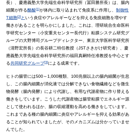
長）、慶應義塾大学先端生命科学研究所（冨田勝所長）は、腸内
[1]
細菌が作る
酪酸
が体内に取り込まれて免疫系に作用し、
制御性
[2]
T細胞
と
いう炎症やアレルギーなどを抑える免疫細胞を増やす
働きがあることを明らかにしました。これは、理研統合生命医科
学研究センター（小安重夫センター長代行）粘膜システム研究グ
ループの大野博司グループディレクター、東京大学医科学研究所
（清野宏所長）の長谷耕二特任教授（JSTさきがけ研究者）、慶
應義塾大学先端生命科学研究所の福田真嗣特任准教授を中心とす
[3]
る
共同研究グループ
による成果です。
ヒトの腸管には500～1,000種類、100兆個以上の腸内細菌が生息
し、この腸内細菌が消化液では分解できない食物繊維などを微生
物発酵（腸内発酵）により代謝し、有用な代謝産物に作り替える
働きをしています。こうした代謝産物は腸管粘膜でエネルギー源
として使われるほか、腸の収縮運動を高める働きをしています。
これまである種の腸内細菌に炎症やアレルギーを抑える効果があ
ることが知られていましたが、そのメカニズムは分かっていませ
んでした。