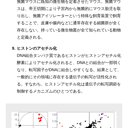
無菌マウスに既知の微生物を定着させたマウス。無菌マウ
スは、帝王切開により子宮内から無菌的にマウス胎児を取
り出し、無菌アイソレーターという特殊な飼育装置で飼育
することで、皮膚や腸内などに通常存在する細菌群が全く
存在しない。持っている微生物叢が全て知られている動物
と定義される。
9.
ヒストンのアセチル化
DNA結合タンパク質であるヒストンがヒストンアセチル化
酵素によりアセチル化されると、DNAとの結合が一部弱く
なり、転写因子がDNAに結合しやすくなる。結果として、
一般的にその領域に存在する遺伝子の転写が活性化され
る。すなわち、ヒストンアセチル化は遺伝子の転写調節を
制御するメカニズムのひとつである。