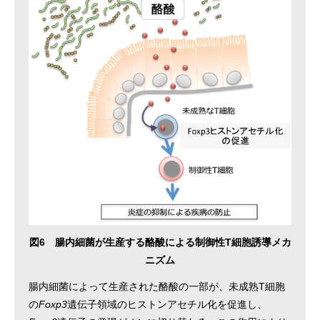
図6 腸内細菌が生産する酪酸による制御性T細胞誘導メカ
ニズム
腸内細菌によって生産された酪酸の一部が、未成熟T細胞
の
Foxp3
遺伝子領域のヒストンアセチル化を促進し、