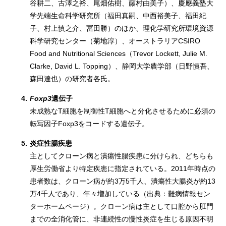
谷耕二、古澤之裕、尾畑佑樹、藤村由美子）、慶應義塾大
学先端生命科学研究所（福田真嗣、中西裕美子、福田紀
子、村上慎之介、冨田勝）のほか、理化学研究所環境資源
科学研究センター（菊地淳）、オーストラリアCSIRO
Food and Nutritional Sciences（Trevor Lockett, Julie M.
Clarke, David L. Topping）、静岡大学農学部（日野慎吾、
森田達也）の研究者各氏。
4.
Foxp3
遺伝子
未成熟なT細胞を制御性T細胞へと分化させるために必須の
転写因子Foxp3をコードする遺伝子。
5.
炎症性腸疾患
主としてクローン病と潰瘍性腸疾患に分けられ、どちらも
厚生労働省より特定疾患に指定されている。2011年時点の
患者数は、クローン病が約3万5千人、潰瘍性大腸炎が約13
万4千人であり、年々増加している（出典：難病情報セン
ターホームページ）。クローン病は主として口腔から肛門
までの全消化管に、非連続性の慢性炎症を生じる原因不明