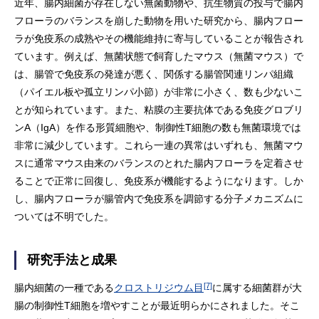
近年、腸内細菌が存在しない無菌動物や、抗生物質の投与で腸内
フローラのバランスを崩した動物を用いた研究から、腸内フロー
ラが免疫系の成熟やその機能維持に寄与していることが報告され
ています。例えば、無菌状態で飼育したマウス（無菌マウス）で
は、腸管で免疫系の発達が悪く、関係する腸管関連リンパ組織
（パイエル板や孤立リンパ小節）が非常に小さく、数も少ないこ
とが知られています。また、粘膜の主要抗体である免疫グロブリ
ンA（IgA）を作る形質細胞や、制御性T細胞の数も無菌環境では
非常に減少しています。これら一連の異常はいずれも、無菌マウ
スに通常マウス由来のバランスのとれた腸内フローラを定着させ
ることで正常に回復し、免疫系が機能するようになります。しか
し、腸内フローラが腸管内で免疫系を調節する分子メカニズムに
ついては不明でした。
研究手法と成果
[7]
腸内細菌の一種である
クロストリジウム目
に属する細菌群が大
腸の制御性T細胞を増やすことが最近明らかにされました。そこ