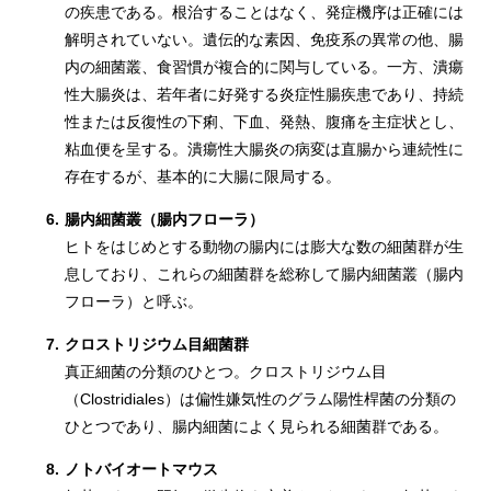
の疾患である。根治することはなく、発症機序は正確には
解明されていない。遺伝的な素因、免疫系の異常の他、腸
内の細菌叢、食習慣が複合的に関与している。一方、潰瘍
性大腸炎は、若年者に好発する炎症性腸疾患であり、持続
性または反復性の下痢、下血、発熱、腹痛を主症状とし、
粘血便を呈する。潰瘍性大腸炎の病変は直腸から連続性に
存在するが、基本的に大腸に限局する。
6.
腸内細菌叢（腸内フローラ）
ヒトをはじめとする動物の腸内には膨大な数の細菌群が生
息しており、これらの細菌群を総称して腸内細菌叢（腸内
フローラ）と呼ぶ。
7.
クロストリジウム目細菌群
真正細菌の分類のひとつ。クロストリジウム目
（Clostridiales）は偏性嫌気性のグラム陽性桿菌の分類の
ひとつであり、腸内細菌によく見られる細菌群である。
8.
ノトバイオートマウス