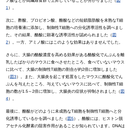
ノ酸などが高繊維食群で上昇していることが分かりました（
図
1
）。
次に、酢酸、プロピオン酸、酪酸などの短鎖脂肪酸を未熟なT細
胞の培養液に添加し、制御性T細胞への分化誘導活性を調べまし
た。その結果、酪酸に顕著な誘導活性が認められました（
図
2
）。一方、アミノ酸にはこのような効果はありませんでした。
さらに、大腸の酪酸濃度を高める効果がある酪酸化でんぷんを離
乳したばかりのマウスに食べさせたところ、食べていないマウス
に比べて、大腸の制御性T細胞の割合が約2倍に増加しました
（
図3
）。また、大腸炎を起こす処置をしたマウスに酪酸化でん
ぷんを与えたところ、与えていないマウスに比べて、制御性T細
胞の数が1.5～2倍に増加し、大腸炎の症状が抑制されました（
図
4
）。
最後に、酪酸がどのように未成熟なT細胞を制御性T細胞へと分
化誘導しているかを調べました（
図5
）。酪酸には、ヒストン脱
アセチル化酵素の阻害作用があることが知られています。DNAは