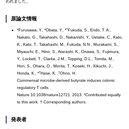
われました。
原論文情報
†
*Furusawa, Y., *Obata, Y., *
Fukuda, S., Endo, T. A.,
Nakato, G., Takahashi, D., Nakanishi, Y., Uetake, C., Kato,
K., Kato, T., Takahashi, M., Fukuda, N.N., Murakami, S.,
Miyauchi, E., Hino, S., Atarashi, K., Onawa, S., Fujimura,
Y., Lockett, T., Clarke, J.M., Topping, D.L., Tomita, M.,
Hori, S., Ohara, O., Morita, T., Koseki, H., Kikuchi, J.,
†
†
Honda, K., *
Hase, K.
,
Ohno, H.
Commensal microbe-derived butyrate induces colonic
regulatory T cells.
Nature 10.1038/nature12721. 2013. *Contributed equally
to this work. † Corresponding authors.
発表者