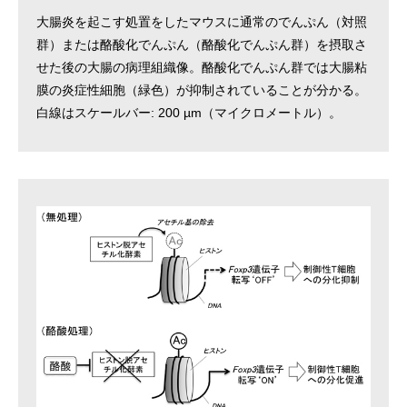
大腸炎を起こす処置をしたマウスに通常のでんぷん（対照
群）または酪酸化でんぷん（酪酸化でんぷん群）を摂取さ
せた後の大腸の病理組織像。酪酸化でんぷん群では大腸粘
膜の炎症性細胞（緑色）が抑制されていることが分かる。
白線はスケールバー: 200 µm（マイクロメートル）。