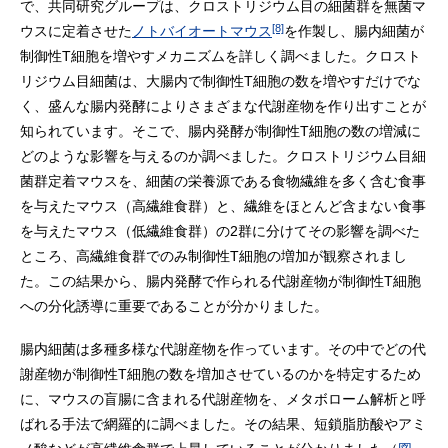
で、共同研究グループは、クロストリジウム目の細菌群を無菌マ
[8]
ウスに定着させた
ノトバイオートマウス
を作製し、腸内細菌が
制御性T細胞を増やすメカニズムを詳しく調べました。クロスト
リジウム目細菌は、大腸内で制御性T細胞の数を増やすだけでな
く、盛んな腸内発酵によりさまざまな代謝産物を作り出すことが
知られています。そこで、腸内発酵が制御性T細胞の数の増減に
どのような影響を与えるのか調べました。クロストリジウム目細
菌群定着マウスを、細菌の栄養源である食物繊維を多く含む食事
を与えたマウス（高繊維食群）と、繊維をほとんど含まない食事
を与えたマウス（低繊維食群）の2群に分けてその影響を調べた
ところ、高繊維食群でのみ制御性T細胞の増加が観察されまし
た。この結果から、腸内発酵で作られる代謝産物が制御性T細胞
への分化誘導に重要であることが分かりました。
腸内細菌は多種多様な代謝産物を作っています。その中でどの代
謝産物が制御性T細胞の数を増加させているのかを特定するため
に、マウスの盲腸に含まれる代謝産物を、メタボローム解析と呼
ばれる手法で網羅的に調べました。その結果、短鎖脂肪酸やアミ