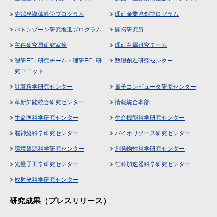
先端半導体科学プログラム
理研産業協創プログラム
バトンゾーン研究推進プログラム
開拓研究所
主任研究員研究室等
理研白眉研究チーム
理研ECL研究チーム・理研ECL研
数理創造研究センター
究ユニット
計算科学研究センター
量子コンピュータ研究センター
革新知能統合研究センター
情報統合本部
生命医科学研究センター
生命機能科学研究センター
脳神経科学研究センター
バイオリソース研究センター
環境資源科学研究センター
創発物性科学研究センター
光量子工学研究センター
仁科加速器科学研究センター
放射光科学研究センター
研究成果（プレスリリース）