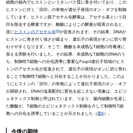
細胞の核内でヒストンというタンパク質に巻き付いており、この
ヒストンに付く「目印」の有無が遺伝子発現のオン・オフを制御
しています。ヒストン脱アセチル化酵素は、アセチル基という目
印を除去する酵素ですが、酪酸によりこの酵素が阻害されると、
[9]
逆に
ヒストンのアセチル化
が促進されます。その結果、DNAが
ヒストンに巻き付く強さが緩まり、遺伝子の発現がオンに切り替
わりやすくなります。そこで、酪酸を未成熟なT細胞の培養液に
加える実験を行いました。その結果、未成熟なT細胞のDNAのう
ち、制御性T細胞への分化誘導に重要な
Foxp
3遺伝子領域のヒス
トンのアセチル化が促進されて、遺伝子の発現がオンに切り替わ
ることで制御性T細胞へと分化することが分かりました。このよ
うにヒストンの「目印」の有無によって遺伝子発現のオン・オフ
が調節され、DNAの塩基配列に変化を起こさない現象は、エピジ
ェネティクス制御と呼ばれています。つまり、腸内細菌が生産し
た酪酸が、T細胞のエピジェネティクス制御を介して制御性T細
胞への分化を誘導していることが示されました（
図6
）。
今後の期待