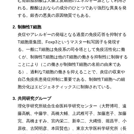
む短鎖脂肪酸は大腸上皮細胞のエネルギー源として利用さ
れる。酪酸はおならの成分のひとつであり強烈な異臭を発
する。銀杏の悪臭の原因物質でもある。
2.
制御性T細胞
炎症やアレルギーの発端となる過度の免疫応答を抑制する
T細胞亜集団。Foxp3というマスター転写因子を発現す
る。一般にT細胞は免疫系の司令塔として免疫活性化に働
くが、制御性T細胞は他のT細胞の働きを抑制性に制御する
ことにより（この働きが制御性T細胞の名前の由来であ
る）、過剰なT細胞の働きを抑えることで、炎症の収束や
自己免疫疾患発症抑制に重要である。制御性T細胞への細
胞分化はエピジェネティックスに制御されている。
3.
共同研究グループ
理化学研究所統合生命医科学研究センター（大野博司、遠
藤高帆、中藤学、高橋大輔、上武稚可子、加藤恵子、加藤
完、高橋ますみ、宮内栄二、新幸二、大縄悟、堀昌平、小
原收、古関明彦、本田賢也）、東京大学医科学研究所（長