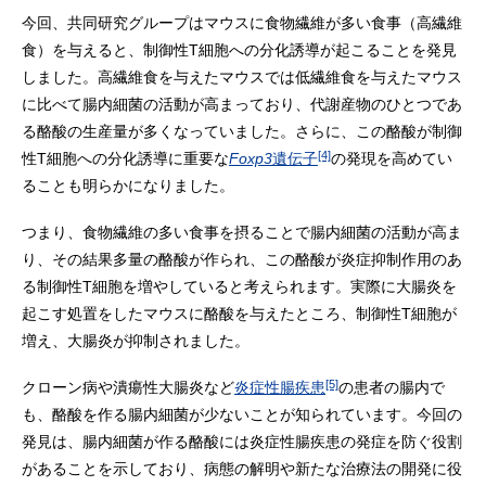
今回、共同研究グループはマウスに食物繊維が多い食事（高繊維
食）を与えると、制御性T細胞への分化誘導が起こることを発見
しました。高繊維食を与えたマウスでは低繊維食を与えたマウス
に比べて腸内細菌の活動が高まっており、代謝産物のひとつであ
る酪酸の生産量が多くなっていました。さらに、この酪酸が制御
[4]
性T細胞への分化誘導に重要な
Foxp3
遺伝子
の発現を高めてい
ることも明らかになりました。
つまり、食物繊維の多い食事を摂ることで腸内細菌の活動が高ま
り、その結果多量の酪酸が作られ、この酪酸が炎症抑制作用のあ
る制御性T細胞を増やしていると考えられます。実際に大腸炎を
起こす処置をしたマウスに酪酸を与えたところ、制御性T細胞が
増え、大腸炎が抑制されました。
[5]
クローン病や潰瘍性大腸炎など
炎症性腸疾患
の患者の腸内で
も、酪酸を作る腸内細菌が少ないことが知られています。今回の
発見は、腸内細菌が作る酪酸には炎症性腸疾患の発症を防ぐ役割
があることを示しており、病態の解明や新たな治療法の開発に役