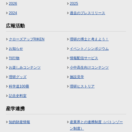
2026
2025
2024
過去のプレスリリース
広報活動
クローズアップRIKEN
理研の博士と考えよう！
お知らせ
イベント／シンポジウム
刊行物
情報配信サービス
お楽しみコンテンツ
小中高生向けコンテンツ
理研グッズ
施設見学
科学道100冊
理研ヒストリア
記念史料室
産学連携
知的財産情報
産業界との連携制度（バトンゾー
ン制度）