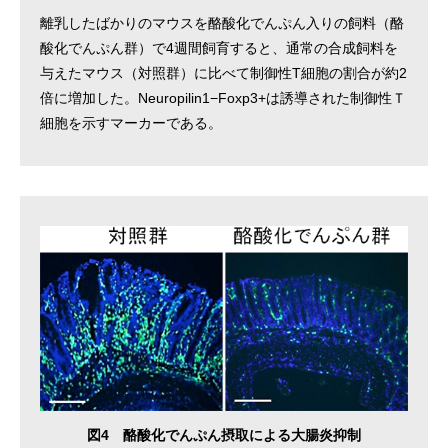
離乳したばかりのマウスを酪酸化でんぷん入りの飼料（酪
酸化でんぷん群）で4週間飼育すると、通常の合成飼料を
与えたマウス（対照群）に比べて制御性T細胞の割合が約2
倍に増加した。Neuropilin1−Foxp3+は誘導された制御性Ｔ
細胞を示すマーカーである。
図4 酪酸化でんぷん摂取による大腸炎抑制