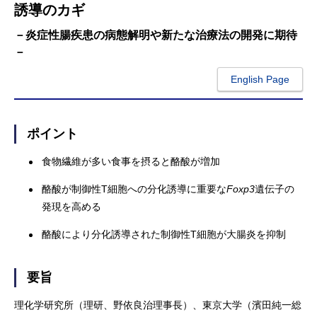
誘導のカギ
－炎症性腸疾患の病態解明や新たな治療法の開発に期待
－
English Page
ポイント
食物繊維が多い食事を摂ると酪酸が増加
酪酸が制御性T細胞への分化誘導に重要な
Foxp3
遺伝子の
発現を高める
酪酸により分化誘導された制御性T細胞が大腸炎を抑制
要旨
理化学研究所（理研、野依良治理事長）、東京大学（濱田純一総