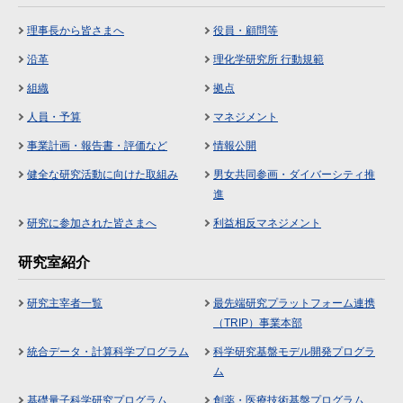
理事長から皆さまへ
役員・顧問等
沿革
理化学研究所 行動規範
組織
拠点
人員・予算
マネジメント
事業計画・報告書・評価など
情報公開
健全な研究活動に向けた取組み
男女共同参画・ダイバーシティ推
進
研究に参加された皆さまへ
利益相反マネジメント
研究室紹介
研究主宰者一覧
最先端研究プラットフォーム連携
（TRIP）事業本部
統合データ・計算科学プログラム
科学研究基盤モデル開発プログラ
ム
基礎量子科学研究プログラム
創薬・医療技術基盤プログラム