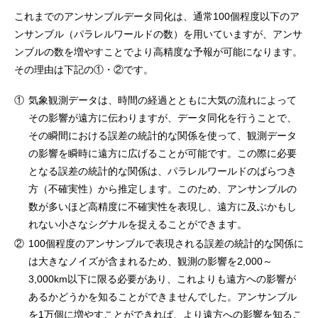
これまでのアンサンブルデータ同化は、通常100個程度以下のア
ンサンブル（パラレルワールドの数）を用いていますが、アンサ
ンブルの数を増やすことでより高精度な予報が可能になります。
その理由は下記の①・②です。
①
気象観測データは、時間の経過とともに大気の流れによって
その影響が遠方に伝わりますが、データ同化を行うことで、
その瞬間における誤差の統計的な関係を使って、観測データ
の影響を瞬時に遠方に広げることが可能です。この際に必要
となる誤差の統計的な関係は、パラレルワールドのばらつき
方（不確実性）から推定します。このため、アンサンブルの
数が多いほど高精度に不確実性を表現し、遠方に及ぶかもし
れない小さなシグナルを捉えることができます。
②
100個程度のアンサンブルで表現される誤差の統計的な関係に
は大きなノイズが含まれるため、観測の影響を2,000～
3,000km以下に限る必要があり、これよりも遠方への影響が
あるかどうかを知ることができませんでした。アンサンブル
を1万個に増やすことができれば、より遠方への影響を知るこ