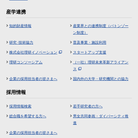
産学連携
知的財産情報
産業界との連携制度（バトンゾー
ン制度）
研究･技術協力
普及事業・施設利用
株式会社理研イノベーション
スタートアップ支援
理研コンソーシアム
（一社）理研未来革新アライアン
ス
企業の採用担当者の皆さまへ
国内外の大学・研究機関との協力
採用情報
採用情報検索
若手研究者の方へ
総合職を希望する方へ
男女共同参画・ダイバーシティ推
進
企業の採用担当者の皆さまへ