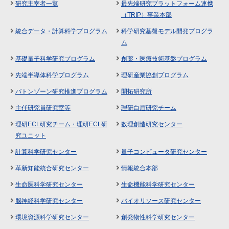
研究主宰者一覧
最先端研究プラットフォーム連携
（TRIP）事業本部
統合データ・計算科学プログラム
科学研究基盤モデル開発プログラ
ム
基礎量子科学研究プログラム
創薬・医療技術基盤プログラム
先端半導体科学プログラム
理研産業協創プログラム
バトンゾーン研究推進プログラム
開拓研究所
主任研究員研究室等
理研白眉研究チーム
理研ECL研究チーム・理研ECL研
数理創造研究センター
究ユニット
計算科学研究センター
量子コンピュータ研究センター
革新知能統合研究センター
情報統合本部
生命医科学研究センター
生命機能科学研究センター
脳神経科学研究センター
バイオリソース研究センター
環境資源科学研究センター
創発物性科学研究センター