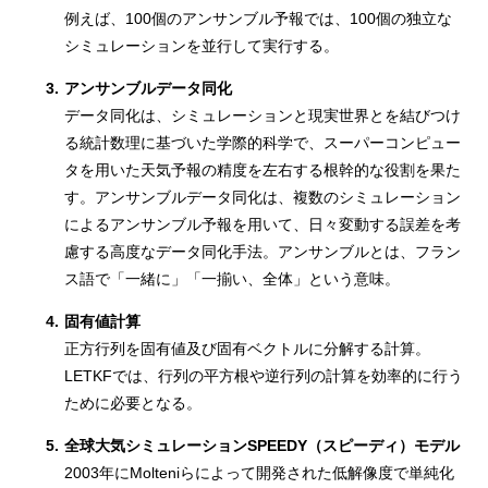
例えば、100個のアンサンブル予報では、100個の独立な
シミュレーションを並行して実行する。
3.
アンサンブルデータ同化
データ同化は、シミュレーションと現実世界とを結びつけ
る統計数理に基づいた学際的科学で、スーパーコンピュー
タを用いた天気予報の精度を左右する根幹的な役割を果た
す。アンサンブルデータ同化は、複数のシミュレーション
によるアンサンブル予報を用いて、日々変動する誤差を考
慮する高度なデータ同化手法。アンサンブルとは、フラン
ス語で「一緒に」「一揃い、全体」という意味。
4.
固有値計算
正方行列を固有値及び固有ベクトルに分解する計算。
LETKFでは、行列の平方根や逆行列の計算を効率的に行う
ために必要となる。
5.
全球大気シミュレーションSPEEDY（スピーディ）モデル
2003年にMolteniらによって開発された低解像度で単純化