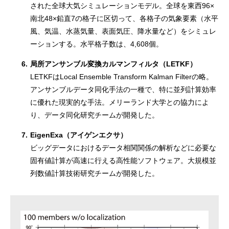
された全球大気シミュレーションモデル。全球を東西96×
南北48×鉛直7の格子に区切って、各格子の気象要素（水平
風、気温、水蒸気量、表面気圧、降水量など）をシミュレ
ーションする。水平格子数は、4,608個。
6.
局所アンサンブル変換カルマンフィルタ（LETKF）
LETKFはLocal Ensemble Transform Kalman Filterの略。
アンサンブルデータ同化手法の一種で、特に並列計算効率
に優れた現実的な手法。メリーランド大学との協力によ
り、データ同化研究チームが開発した。
7.
EigenExa（アイゲンエクサ）
ビッグデータにおけるデータ相関関係の解析などに必要な
固有値計算が高速に行える高性能ソフトウェア。大規模並
列数値計算技術研究チームが開発した。