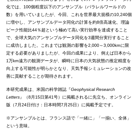
化では、100個程度以下のアンサンブル（パラレルワールドの
数）を用いていましたが、今回、これを世界最大規模の10,240個
に増やし、アンサンブルデータ同化の計算を約8倍高速化、理論
ピーク性能比44％超という極めて高い実行効率を達成すること
で、全球大気のアンサンブルデータ同化を3週間分実行すること
に成功しました。これまでは観測の影響を2,000～3,000kmに限
定する必要がありましたが、今回の成果により、例えば日本から
1万km遠方の観測データが、瞬時に日本の大気状態の推定精度を
向上する可能性が明らかとなり、天気予報シミュレーションの改
善に貢献することが期待されます。
本研究成果は、米国の科学雑誌『
Geophysical Research
Letters
』（8月15日第41号）に掲載されるに先立ち、オンライン
版（7月24日付け：日本時間7月25日）に掲載予定です。
※アンサンブルとは、フランス語で「一緒に」「一揃い、全体」
という意味。