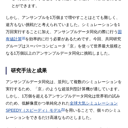
とができます。
しかし、アンサンブルを1万個まで増やすことはとても難しく、
途方もない挑戦だと考えられていました。シミュレーションを1
万回実行することに加え、アンサンブルデータ同化の際に行う
固
[4]
有値計算
を効率的に行う必要があるためです。今回、共同研究
グループはスーパーコンピュータ「京」を使って世界最大規模と
なる1万個以上のアンサンブルデータ同化に挑戦しました。
研究手法と成果
アンサンブルデータ同化は、並列して複数のシミュレーションを
実行するため、「京」のような超並列型計算機が適しています。
しかし、1万個を超えるアンサンブルデータ同化は世界初の試み
のため、低解像度かつ単純化された
全球大気シミュレーション
[5]
SPEEDY（スピーディ）モデル
を用いることで、個々のシミュ
レーションをできるだけ高速なものとしました。