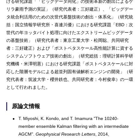
ける研究課題「「ビッグデータ同化」の技術革新の創出によるゲ
リラ豪雨予測の実証」（研究代表者：三好建正）、「ビッグデー
タ統合利活用のための次世代基盤技術の創出・体系化」（研究統
括：国立情報学研究所・喜連川優）における研究課題「EBD：次
世代の年ヨッタバイト処理に向けたエクストリームビッグデータ
の基盤技術」（研究代表者：東京工業大学・松岡聡、共同研究
者：三好建正）および「ポストペタスケール高性能計算に資する
システムソフトウェア技術の創出」（研究総括：理研計算科学研
究機構・米澤明憲）における研究課題「ポストペタスケールに対
応した階層モデルによる超並列固有値解析エンジンの開発」（研
究代表者：筑波大学・櫻井鉄也、共同研究者：今村俊幸）の一環
として行われました。
原論文情報
T. Miyoshi, K. Kondo, and T. Imamura "The 10240-
member ensemble Kalman filtering with an intermediate
AGCM".
Geophysical Research Letters
, 2014,