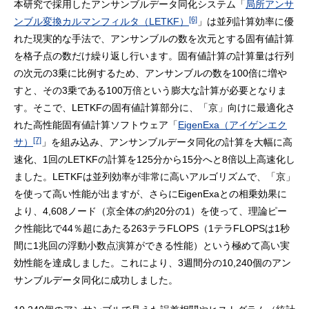
本研究で採用したアンサンブルデータ同化システム「
局所アンサ
[6]
ンブル変換カルマンフィルタ（LETKF）
」は並列計算効率に優
れた現実的な手法で、アンサンブルの数を次元とする固有値計算
を格子点の数だけ繰り返し行います。固有値計算の計算量は行列
の次元の3乗に比例するため、アンサンブルの数を100倍に増や
すと、その3乗である100万倍という膨大な計算が必要となりま
す。そこで、LETKFの固有値計算部分に、「京」向けに最適化さ
れた高性能固有値計算ソフトウェア「
EigenExa（アイゲンエク
[7]
サ）
」を組み込み、アンサンブルデータ同化の計算を大幅に高
速化、1回のLETKFの計算を125分から15分へと8倍以上高速化し
ました。LETKFは並列効率が非常に高いアルゴリズムで、「京」
を使って高い性能が出ますが、さらにEigenExaとの相乗効果に
より、4,608ノード（京全体の約20分の1）を使って、理論ピー
ク性能比で44％超にあたる263テラFLOPS（1テラFLOPSは1秒
間に1兆回の浮動小数点演算ができる性能）という極めて高い実
効性能を達成しました。これにより、3週間分の10,240個のアン
サンブルデータ同化に成功しました。