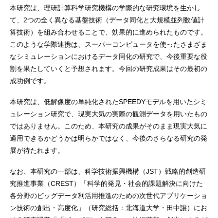
本研究は、理研計算科学研究機構の学際的な研究環境を生かし
て、2つの全く異なる基盤技術（データ同化と大規模並列数値計
算技術）を組み合わせることで、効果的に進められたものです。
このような学際連携は、スーパーコンピュータを使ったさまざま
なシミュレーションにおけるデータ同化の研究で、今後重要な役
割を果たしていくと予想されます。今回の研究成果はその最初の
成功例です。
本研究は、低解像度の単純化されたSPEEDYモデルを用いたシミ
ュレーション研究で、現実大気の実際の観測データを用いたもの
ではありません。このため、本研究の成果がそのまま現実大気に
適用できるかどうかは明らかではなく、今後のさらなる研究の発
展が待たれます。
なお、本研究の一部は、科学技術振興機構（JST）戦略的創造研
究推進事業（CREST）「科学的発見・社会的課題解決に向けた
各分野のビッグデータ利活用推進のための次世代アプリケーショ
ン技術の創出・高度化」（研究総括：北海道大学・田中譲）にお