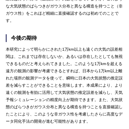
な大気状態のばらつきがガウス分布と異なる構造を持つこと（非
ガウス性）をこれほど精細に直接確認するのは初めてのことで
す。
今後の期待
本研究によって明らかにされた1万km以上も遠くの大気の誤差相
関は、これまでは存在しないか、あるいは存在したとしても無視
できるものだと考えられてきました。このような1万kmを超える
遠方の観測の影響が考慮できるとすれば、日本から1万km以上離
れた場所の観測データを使って、瞬時に日本の大気状態の推定誤
差を減らすことができることを意味します。本成果により、より
遠くの観測を有効に活用して大気状態の推定誤差を減らし、天気
予報シミュレーションの精度向上が期待できます。また、大気状
態のばらつきがガウス分布と異なる構造を持つことを直接確認し
たことにより、このような非ガウス性を考慮したさらに高度なデ
ータ同化手法の開発が進む可能性があります。