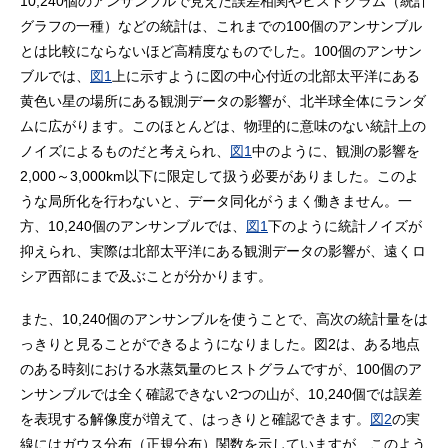
10,240個のアンサンブルで見えた誤差相関やヒストグラム（統計
グラフの一種）などの統計は、これまでの100個のアンサンブル
とは比較にならないほど高精度なものでした。100個のアンサン
ブルでは、
図1
上に示すように図の中心付近の北部太平洋にある
黄色い星の場所にある観測データの影響が、北半球全体にランダ
ムに広がります。このほとんどは、物理的に意味のない統計上の
ノイズによるものだと考えられ、
図1
中のように、観測の影響を
2,000～3,000km以下に限定して扱う必要がありました。このよ
うな局所化を行わないと、データ同化がうまく働きません。一
方、10,240個のアンサンブルでは、
図1
下のように統計ノイズが
抑えられ、実際は北部太平洋にある観測データの影響が、遠くロ
シア西部にまで及ぶことが分かります。
また、10,240個のアンサンブルを使うことで、高次の統計量をは
っきりと見ることができるようになりました。図2は、ある地点
のある時刻における水蒸気量のヒストグラムですが、100個のア
ンサンブルでは全く確認できない2つの山が、10,240個では誤差
を表現する解像度が増えて、はっきりと確認できます。
図2
の実
線にはガウス分布（正規分布）関数を示していますが、このよう