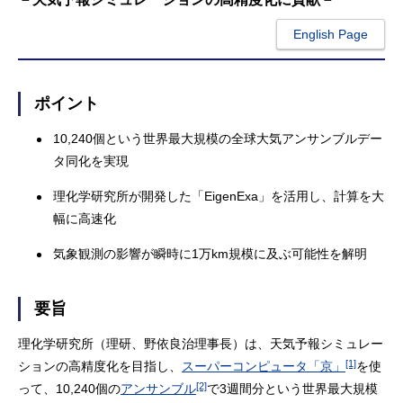
English Page
ポイント
10,240個という世界最大規模の全球大気アンサンブルデー
タ同化を実現
理化学研究所が開発した「EigenExa」を活用し、計算を大
幅に高速化
気象観測の影響が瞬時に1万km規模に及ぶ可能性を解明
要旨
理化学研究所（理研、野依良治理事長）は、天気予報シミュレー
[1]
ションの高精度化を目指し、
スーパーコンピュータ「京」
を使
[2]
って、10,240個の
アンサンブル
で3週間分という世界最大規模