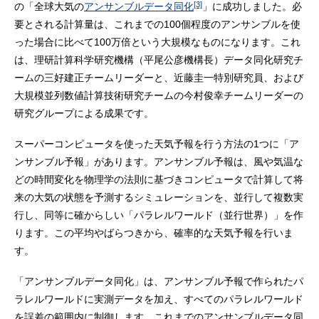
[3]
の「全球大気の
アンサンブルデータ同化
」に成功しました。必
要とされる計算量は、これまでの100個程度のアンサンブルを使
った場合に比べて100万倍という大規模なものになります。これ
は、理研計算科学研究機構（平尾公彦機構長）データ同化研究チ
ームの三好建正チームリーダーと、近藤圭一特別研究員、および
大規模並列数値計算技術研究チームの今村俊幸チームリーダーの
研究グループによる成果です。
スーパーコンピュータを使った天気予報を行う方法の1つに「ア
ンサンブル予報」があります。アンサンブル予報は、風や気温な
どの時間変化を物理学の法則に基づきコンピュータで計算して将
来の大気の状態を予測するシミュレーションを、並行して複数実
行し、同等に確からしい「パラレルワールド（並行世界）」を作
ります。この平均やばらつきから、確率的な天気予報を行いま
す。
「アンサンブルデータ同化」は、アンサンブル予報で作られたパ
ラレルワールドに実測データを加え、すべてのパラレルワールド
を誤差の範囲内に制御します。これまでのアンサンブルデータ同