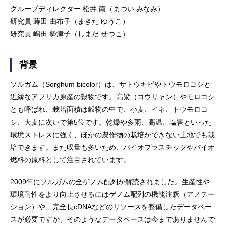
グループディレクター 松井 南（まつい みなみ）
研究員 蒔田 由布子（まきた ゆうこ）
研究員 嶋田 勢津子（しまだ せつこ）
背景
ソルガム（Sorghum bicolor）は、サトウキビやトウモロコシと
近縁なアフリカ原産の穀物です。高粱（コウリャン）やモロコシ
とも呼ばれ、栽培面積は穀物の中で、小麦、イネ、トウモロコ
シ、大麦に次いで第5位です。乾燥や多雨、高温、塩害といった
環境ストレスに強く、ほかの農作物の栽培ができない土地でも栽
培できます。また収量も多いため、バイオプラスチックやバイオ
燃料の原料として注目されています。
2009年にソルガムの全ゲノム配列が解読されました。生産性や
環境耐性をより向上させるにはゲノム配列の機能注釈（アノテー
ション）や、完全長cDNAなどのリソースを整備したデータベー
スが必要ですが、そのようなデータベースは今までありませんで