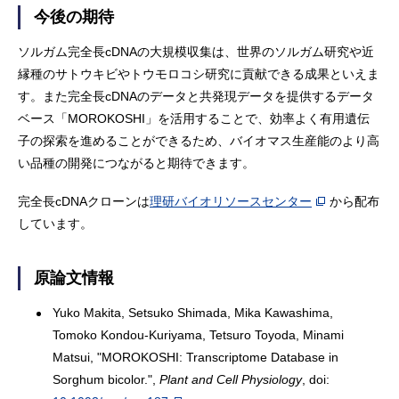
今後の期待
ソルガム完全長cDNAの大規模収集は、世界のソルガム研究や近
縁種のサトウキビやトウモロコシ研究に貢献できる成果といえま
す。また完全長cDNAのデータと共発現データを提供するデータ
ベース「MOROKOSHI」を活用することで、効率よく有用遺伝
子の探索を進めることができるため、バイオマス生産能のより高
い品種の開発につながると期待できます。
完全長cDNAクローンは
理研バイオリソースセンター
から配布
しています。
原論文情報
Yuko Makita, Setsuko Shimada, Mika Kawashima,
Tomoko Kondou-Kuriyama, Tetsuro Toyoda, Minami
Matsui, "MOROKOSHI: Transcriptome Database in
Sorghum bicolor.",
Plant and Cell Physiology
, doi: