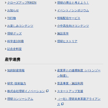
クローズアップRIKEN
理研の博士と考えよう！
お知らせ
イベント／シンポジウム
刊行物
情報配信サービス
お楽しみコンテンツ
小中高生向けコンテンツ
理研グッズ
施設見学
科学道100冊
理研ヒストリア
記念史料室
産学連携
知的財産情報
産業界との連携制度（バトンゾー
ン制度）
研究･技術協力
普及事業・施設利用
株式会社理研イノベーション
スタートアップ支援
理研コンソーシアム
（一社）理研未来革新アライアン
ス