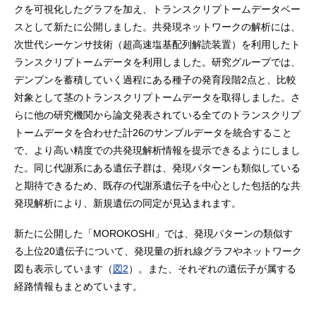
クを可視化したグラフを加え、トランスクリプトームデータベー
スとして新たに公開しました。共発現ネットワークの解析には、
次世代シーケンサ技術（超高速塩基配列解読装置）を利用したト
ランスクリプトームデータを利用しました。研究グループでは、
デンプンを蓄積していく過程にある種子の発育段階2点と、比較
対象として茎のトランスクリプトームデータを取得しました。さ
らに他の研究機関から論文発表されている全てのトランスクリプ
トームデータを合わせた計26のサンプルデータを統合すること
で、より高い精度での共発現解析情報を提示できるようにしまし
た。同じ代謝系にある遺伝子群は、発現パターンも類似している
と期待できるため、既存の代謝系遺伝子を中心とした包括的な共
発現解析により、新規遺伝の同定が見込まれます。
新たに公開した「MOROKOSHI」では、発現パターンの類似す
る上位20遺伝子について、発現量の折れ線グラフやネットワーク
図も表示しています（
図2
）。また、それぞれの遺伝子が属する
経路情報もまとめています。