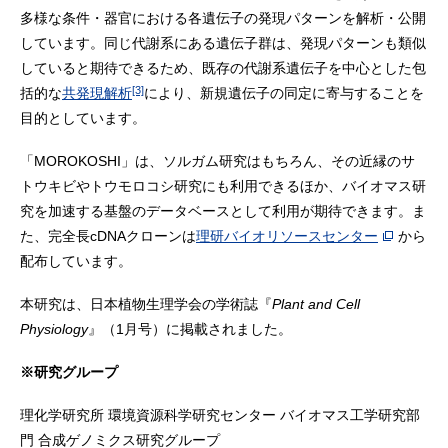
多様な条件・器官における各遺伝子の発現パターンを解析・公開
しています。同じ代謝系にある遺伝子群は、発現パターンも類似
していると期待できるため、既存の代謝系遺伝子を中心とした包
[3]
括的な
共発現解析
により、新規遺伝子の同定に寄与することを
目的としています。
「MOROKOSHI」は、ソルガム研究はもちろん、その近縁のサ
トウキビやトウモロコシ研究にも利用できるほか、バイオマス研
究を加速する基盤のデータベースとして利用が期待できます。ま
た、完全長cDNAクローンは
理研バイオリソースセンター
から
配布しています。
本研究は、日本植物生理学会の学術誌『
Plant and Cell
Physiology
』（1月号）に掲載されました。
※研究グループ
理化学研究所 環境資源科学研究センター バイオマス工学研究部
門 合成ゲノミクス研究グループ