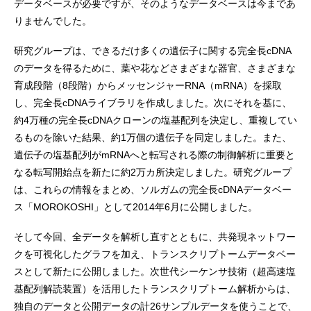
データベースが必要ですが、そのようなデータベースは今まであ
りませんでした。
研究グループは、できるだけ多くの遺伝子に関する完全長cDNA
のデータを得るために、葉や花などさまざまな器官、さまざまな
育成段階（8段階）からメッセンジャーRNA（mRNA）を採取
し、完全長cDNAライブラリを作成しました。次にそれを基に、
約4万種の完全長cDNAクローンの塩基配列を決定し、重複してい
るものを除いた結果、約1万個の遺伝子を同定しました。また、
遺伝子の塩基配列がmRNAへと転写される際の制御解析に重要と
なる転写開始点を新たに約2万カ所決定しました。研究グループ
は、これらの情報をまとめ、ソルガムの完全長cDNAデータベー
ス「MOROKOSHI」として2014年6月に公開しました。
そして今回、全データを解析し直すとともに、共発現ネットワー
クを可視化したグラフを加え、トランスクリプトームデータベー
スとして新たに公開しました。次世代シーケンサ技術（超高速塩
基配列解読装置）を活用したトランスクリプトーム解析からは、
独自のデータと公開データの計26サンプルデータを使うことで、