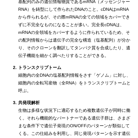
基配列のみの遺伝情報物質であるmRNA（メッセンジャー
RNA）を鋳型にして作られたDNAのこと。cDNAはmRNA
から作られるが、その際mRNAの全ての領域をカバーでき
ずに不完全なものになることが多い。完全長cDNAは、
mRNAの全領域をカバーするように作られているため、そ
の配列情報からは遺伝子の完全な構造（塩基配列）が分か
り、そのクローンを翻訳してタンパク質を合成したり、遺
伝子機能を細かく調べたりすることができる。
2.
トランスクリプトーム
細胞内の全DNAの塩基配列情報をさす「ゲノム」に対し、
細胞内の全転写産物（全RNA）をトランスクリプトームと
呼ぶ。
3.
共発現解析
生物は多様な状況下に適応するため複数遺伝子が同時に働
く。それら機能的なパートナーである遺伝子群は、さまざ
まな条件下で遺伝子発現のON/OFFのパターンが類似して
くる。この仕組みを利用し、同じ発現パターンを示す遺伝