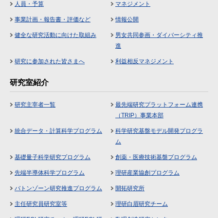
人員・予算
マネジメント
事業計画・報告書・評価など
情報公開
健全な研究活動に向けた取組み
男女共同参画・ダイバーシティ推
進
研究に参加された皆さまへ
利益相反マネジメント
研究室紹介
研究主宰者一覧
最先端研究プラットフォーム連携
（TRIP）事業本部
統合データ・計算科学プログラム
科学研究基盤モデル開発プログラ
ム
基礎量子科学研究プログラム
創薬・医療技術基盤プログラム
先端半導体科学プログラム
理研産業協創プログラム
バトンゾーン研究推進プログラム
開拓研究所
主任研究員研究室等
理研白眉研究チーム