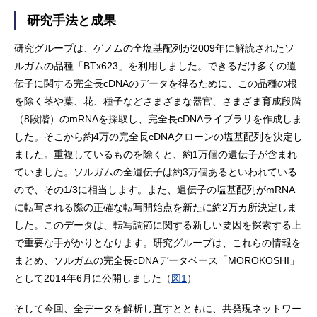
研究手法と成果
研究グループは、ゲノムの全塩基配列が2009年に解読されたソ
ルガムの品種「BTx623」を利用しました。できるだけ多くの遺
伝子に関する完全長cDNAのデータを得るために、この品種の根
を除く茎や葉、花、種子などさまざまな器官、さまざま育成段階
（8段階）のmRNAを採取し、完全長cDNAライブラリを作成しま
した。そこから約4万の完全長cDNAクローンの塩基配列を決定し
ました。重複しているものを除くと、約1万個の遺伝子が含まれ
ていました。ソルガムの全遺伝子は約3万個あるといわれている
ので、その1/3に相当します。また、遺伝子の塩基配列がmRNA
に転写される際の正確な転写開始点を新たに約2万カ所決定しま
した。このデータは、転写調節に関する新しい要因を探索する上
で重要な手がかりとなります。研究グループは、これらの情報を
まとめ、ソルガムの完全長cDNAデータベース「MOROKOSHI」
として2014年6月に公開しました（
図1
）
そして今回、全データを解析し直すとともに、共発現ネットワー