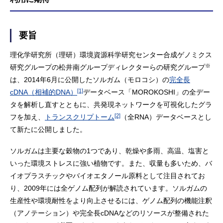
要旨
理化学研究所（理研）環境資源科学研究センター合成ゲノミクス
※
研究グループの松井南グループディレクターらの研究グループ
は、2014年6月に公開したソルガム（モロコシ）の
完全長
[1]
cDNA（相補的DNA）
データベース「MOROKOSHI」の全デー
タを解析し直すとともに、共発現ネットワークを可視化したグラ
[2]
フを加え、
トランスクリプトーム
（全RNA）データベースとし
て新たに公開しました。
ソルガムは主要な穀物の1つであり、乾燥や多雨、高温、塩害と
いった環境ストレスに強い植物です。また、収量も多いため、バ
イオプラスチックやバイオエタノール原料として注目されてお
り、2009年には全ゲノム配列が解読されています。ソルガムの
生産性や環境耐性をより向上させるには、ゲノム配列の機能注釈
（アノテーション）や完全長cDNAなどのリソースが整備された