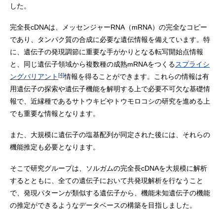
した。
完全長cDNAは、メッセンジャーRNA（mRNA）の完全なコピー
であり、タンパク質の合成に必要な遺伝情報を備えています。特
に、遺伝子の発現調節に重要な手がかりとなる転写開始点情報
と、同じ遺伝子領域から複数種の成熟mRNAをつくる
スプライシ
[4]
ングバリアント
情報を得ることができます。これらの情報は有
用遺伝子の探索や遺伝子機能を解明する上で必要不可欠な基礎情
報で、近縁種であるサトウキビやトウモロコシの研究を進める上
でも重要な情報となります。
また、大規模に遺伝子の塩基配列が同定された後には、それらの
機能推定も必要となります。
そこで研究グループは、ソルガムの完全長cDNAを大規模に解析
するとともに、全ての遺伝子において共発現解析を行なうこと
で、発現パターンが類似する遺伝子から、機能未知遺伝子の機能
の推定ができるようなデータベースの構築を目指しました。