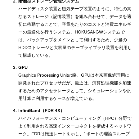
2.
階層型ストレージ管理システム
ハードディスク装置と磁気テープ装置のように、特性の異
なるストレージ（記憶装置）を組み合わせて、データを適
切に移動することで、容量あたりのコストと消費エネルギ
ーの最適化を行うシステム。HOKUSAI-GWシステムで
は、バックアップをメインとして利用するため、少量の
HDDストレージと大容量のテープライブラリ装置を利用し
て構成している。
3.
GPU
Graphics Processing Unitの略。GPUは本来画像処理用に
開発されたプロセッサだが、最近は、演算処理機能を加速
するためのアクセラレータとして、シミュレーションや汎
用計算に利用するケースが増えている。
4.
InfiniBand（FDR 4X）
ハイパフォーマンス・コンピューティング（HPC）分野で
よく利用される高速インターコネクトを構成するネットワ
ーク。FDRは転送レートを示し、1ポートの理論スループ