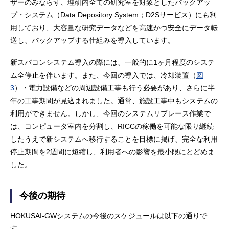
ザーのみならず、理研内全ての研究室を対象としたバックアッ
プ・システム（Data Depository System；D2Sサービス）にも利
用しており、大容量な研究データなどを高速かつ安全にデータ転
送し、バックアップする仕組みを導入しています。
新スパコンシステム導入の際には、一般的に1ヶ月程度のシステ
ム全停止を伴います。また、今回の導入では、冷却装置（
図
3
）・電力設備などの周辺設備工事も行う必要があり、さらに半
年の工事期間が見込まれました。通常、施設工事中もシステムの
利用ができません。しかし、今回のシステムリプレース作業で
は、コンピュータ室内を分割し、RICCの稼働を可能な限り継続
したうえで新システムへ移行することを目標に掲げ、完全な利用
停止期間を2週間に短縮し、利用者への影響を最小限にとどめま
した。
今後の期待
HOKUSAI-GWシステムの今後のスケジュールは以下の通りで
す。