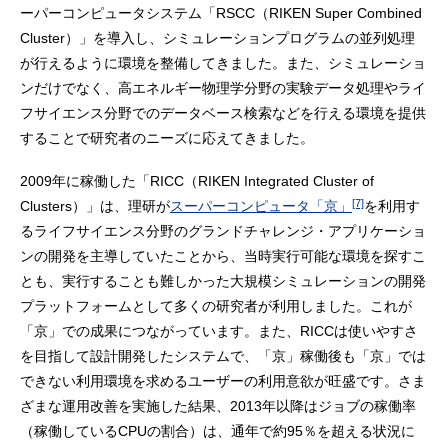
ーパーコンピュータシステム「RSCC（RIKEN Super Combined
Cluster）」を導入し、シミュレーションプログラムの並列処理
が行えるように環境を整備してきました。また、シミュレーショ
ンだけでなく、高エネルギー物理学分野の実験データ処理やライ
フサイエンス分野でのデータベース検索などを行える環境を提供
することで研究者のニーズに応えてきました。
2009年に稼働した「RICC（RIKEN Integrated Cluster of
[7]
Clusters）」は、理研が
スーパーコンピュータ「京」
を利用す
るライフサイエンス分野のグランドチャレンジ・アプリケーショ
ンの開発を主導していたことから、当時実行可能な環境を探すこ
とも、実行することも難しかった大規模シミュレーションの開発
プラットフォームとして多くの研究者が利用しました。これが
「京」での成果につながっています。また、RICCは使いやすさ
を目指して設計開発したシステムで、「京」稼働後も「京」では
できない利用環境を求めるユーザーの利用意欲が旺盛です。さま
ざまな運用改善を実施した結果、2013年以降はジョブの稼働率
（稼働しているCPUの割合）は、通年で約95％を超える状況に