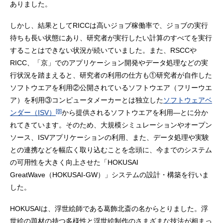
ありました。
しかし、結果としてRICCは高いジョブ稼働率で、ジョブの実行
待ちも長い状態にあり、研究者が実行したい計算のすべてを実行
することはできない状況が続いていました。また、RSCCや
RICC、「京」でのアプリケーション開発やデータ処理などの実
行状況を踏まえると、研究者の利用の仕方も①研究者が自作した
ソフトウエアを利用②公開されているソフトウエア（フリーウエ
ア）を利用③コンピュータメーカーとは独立した
ソフトウェアベ
[8]
ンダー（ISV）
から提供されるソフトウエアを利用―とに分か
れてきています。そのため、大規模シミュレーションやオープン
ソース、ISVアプリケーションの利用、また、データ処理や実験
との連携などを幅広く取り込むことを念頭に、今までのシステム
の可用性を大きく向上させた「HOKUSAI
GreatWave（HOKUSAI-GW）」システムの設計・構築を行いま
した。
HOKUSAIは、浮世絵師である葛飾北斎の名からとりました。浮
世絵の題材の持つ多様性と浮世絵制作のさまざまな技法が相まっ