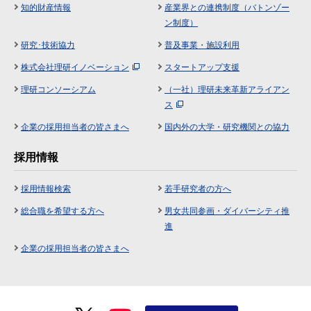
知的財産情報
産業界との連携制度（バトンゾー
ン制度）
研究･技術協力
普及事業・施設利用
株式会社理研イノベーション
スタートアップ支援
理研コンソーシアム
（一社）理研未来革新アライアン
ス
企業の採用担当者の皆さまへ
国内外の大学・研究機関との協力
採用情報
採用情報検索
若手研究者の方へ
総合職を希望する方へ
男女共同参画・ダイバーシティ推
進
企業の採用担当者の皆さまへ