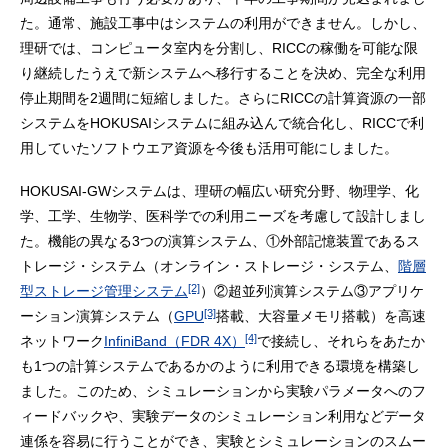
た。通常、施設工事中はシステムの利用ができません。しかし、
理研では、コンピュータ室内を分割し、RICCの稼働を可能な限
り継続したうえで新システムへ移行することを決め、完全な利用
停止期間を2週間に短縮しました。さらにRICCの計算資源の一部
システムをHOKUSAIシステムに組み込んで統合化し、RICCで利
用していたソフトウエア資源を今後も活用可能にしました。
HOKUSAI-GWシステムは、理研の幅広い研究分野、物理学、化
学、工学、生物学、医科学での利用ニーズを考慮して設計しまし
た。機能の異なる3つの演算システム、①外部記憶装置であるス
トレージ・システム（オンライン・ストレージ・システム、
階層
[2]
型ストレージ管理システム
）②超並列演算システム③アプリケ
[3]
ーション演算システム（
GPU
搭載、大容量メモリ搭載）を高速
[4]
ネットワーク
InfiniBand（FDR 4X）
で接続し、それらをあたか
も1つの計算システムであるかのように利用できる環境を構築し
ました。このため、シミュレーションから実験パラメータへのフ
ィードバックや、実験データのシミュレーション利用などデータ
連係を容易に行うことができ、実験とシミュレーションのスムー