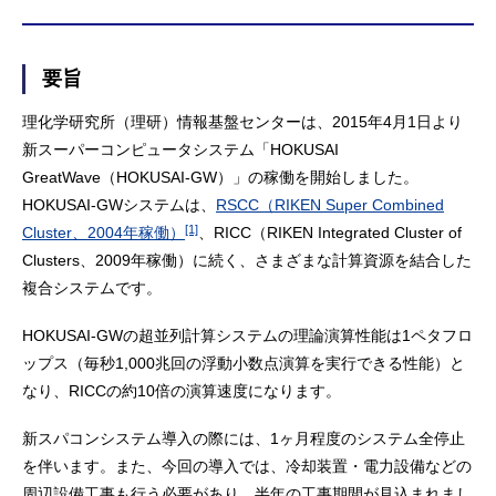
要旨
理化学研究所（理研）情報基盤センターは、2015年4月1日より
新スーパーコンピュータシステム「HOKUSAI
GreatWave（HOKUSAI-GW）」の稼働を開始しました。
HOKUSAI-GWシステムは、
RSCC（RIKEN Super Combined
[1]
Cluster、2004年稼働）
、RICC（RIKEN Integrated Cluster of
Clusters、2009年稼働）に続く、さまざまな計算資源を結合した
複合システムです。
HOKUSAI-GWの超並列計算システムの理論演算性能は1ペタフロ
ップス（毎秒1,000兆回の浮動小数点演算を実行できる性能）と
なり、RICCの約10倍の演算速度になります。
新スパコンシステム導入の際には、1ヶ月程度のシステム全停止
を伴います。また、今回の導入では、冷却装置・電力設備などの
周辺設備工事も行う必要があり、半年の工事期間が見込まれまし