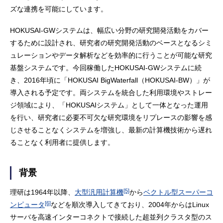
ズな連携を可能にしています。
HOKUSAI-GWシステムは、幅広い分野の研究開発活動をカバー
するために設計され、研究者の研究開発活動のベースとなるシミ
ュレーションやデータ解析などを効率的に行うことが可能な研究
基盤システムです。今回稼働したHOKUSAI-GWシステムに続
き、2016年頃に「HOKUSAI BigWaterfall（HOKUSAI-BW）」が
導入される予定です。両システムを統合した利用環境やストレー
ジ領域により、「HOKUSAIシステム」として一体となった運用
を行い、研究者に必要不可欠な研究環境をリプレースの影響を感
じさせることなくシステムを増強し、最新の計算機技術から遅れ
ることなく利用者に提供します。
背景
[5]
理研は1964年以降、
大型汎用計算機
から
ベクトル型スーパーコ
[6]
ンピュータ
などを順次導入してきており、2004年からはLinux
サーバを高速インターコネクトで接続した超並列クラスタ型のス