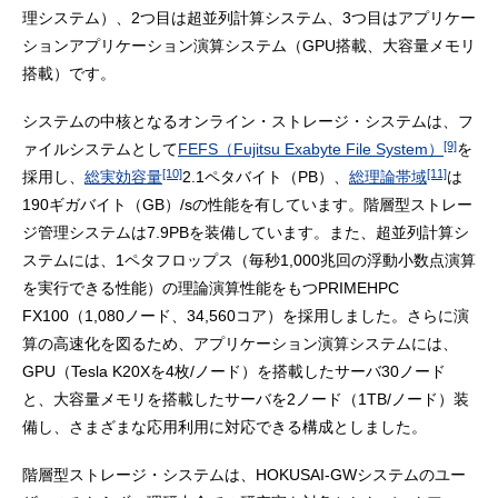
理システム）、2つ目は超並列計算システム、3つ目はアプリケー
ションアプリケーション演算システム（GPU搭載、大容量メモリ
搭載）です。
システムの中核となるオンライン・ストレージ・システムは、フ
[9]
ァイルシステムとして
FEFS（Fujitsu Exabyte File System）
を
[10]
[11]
採用し、
総実効容量
2.1ペタバイト（PB）、
総理論帯域
は
190ギガバイト（GB）/sの性能を有しています。階層型ストレー
ジ管理システムは7.9PBを装備しています。また、超並列計算シ
ステムには、1ペタフロップス（毎秒1,000兆回の浮動小数点演算
を実行できる性能）の理論演算性能をもつPRIMEHPC
FX100（1,080ノード、34,560コア）を採用しました。さらに演
算の高速化を図るため、アプリケーション演算システムには、
GPU（Tesla K20Xを4枚/ノード）を搭載したサーバ30ノード
と、大容量メモリを搭載したサーバを2ノード（1TB/ノード）装
備し、さまざまな応用利用に対応できる構成としました。
階層型ストレージ・システムは、HOKUSAI-GWシステムのユー