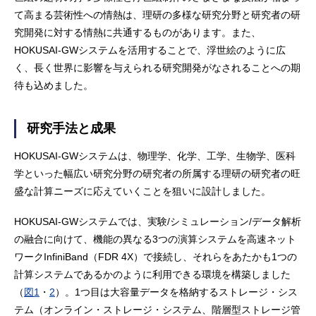
て高まる芸術性への情熱は、理研の多様な研究分野と研究者の研
究開発に対する情熱に共通するものがあります。また、
HOKUSAI-GWシステムを活用することで、浮世絵のように広
く、長く世界に影響を与えられる研究開発がなされることへの期
待も込めました。
研究手法と成果
HOKUSAI-GWシステムは、物理学、化学、工学、生物学、医科
学といった幅広い研究分野の研究者の所属する理研の研究者の旺
盛な計算ニーズに応えていくことを狙いに設計しました。
HOKUSAI-GWシステムでは、実験/シミュレーション/データ解析
の融合に向けて、機能の異なる3つの演算システムを高速ネット
ワークInfiniBand（FDR 4X）で接続し、それらをあたかも1つの
計算システムであるかのように利用できる環境を構築しました
（
図1
・
2
）。1つ目は大容量データを格納するストレージ・シス
テム（オンライン・ストレージ・システム、階層型ストレージ管