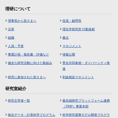
理研について
理事長から皆さまへ
役員・顧問等
沿革
理化学研究所 行動規範
組織
拠点
人員・予算
マネジメント
事業計画・報告書・評価など
情報公開
健全な研究活動に向けた取組み
男女共同参画・ダイバーシティ推
進
研究に参加された皆さまへ
利益相反マネジメント
研究室紹介
研究主宰者一覧
最先端研究プラットフォーム連携
（TRIP）事業本部
統合データ・計算科学プログラム
科学研究基盤モデル開発プログラ