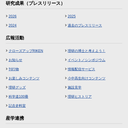
研究成果（プレスリリース）
2026
2025
2024
過去のプレスリリース
広報活動
クローズアップRIKEN
理研の博士と考えよう！
お知らせ
イベント／シンポジウム
刊行物
情報配信サービス
お楽しみコンテンツ
小中高生向けコンテンツ
理研グッズ
施設見学
科学道100冊
理研ヒストリア
記念史料室
産学連携