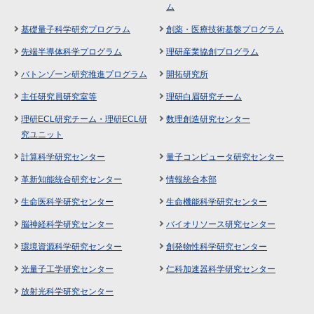
ム
基礎量子科学研究プログラム
創薬・医療技術基盤プログラム
先端半導体科学プログラム
理研産業協創プログラム
バトンゾーン研究推進プログラム
開拓研究所
主任研究員研究室等
理研白眉研究チーム
理研ECL研究チーム・理研ECL研
数理創造研究センター
究ユニット
計算科学研究センター
量子コンピュータ研究センター
革新知能統合研究センター
情報統合本部
生命医科学研究センター
生命機能科学研究センター
脳神経科学研究センター
バイオリソース研究センター
環境資源科学研究センター
創発物性科学研究センター
光量子工学研究センター
仁科加速器科学研究センター
放射光科学研究センター