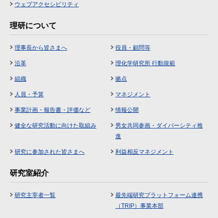
ウェブアクセシビリティ
理研について
理事長から皆さまへ
役員・顧問等
沿革
理化学研究所 行動規範
組織
拠点
人員・予算
マネジメント
事業計画・報告書・評価など
情報公開
健全な研究活動に向けた取組み
男女共同参画・ダイバーシティ推
進
研究に参加された皆さまへ
利益相反マネジメント
研究室紹介
研究主宰者一覧
最先端研究プラットフォーム連携
（TRIP）事業本部