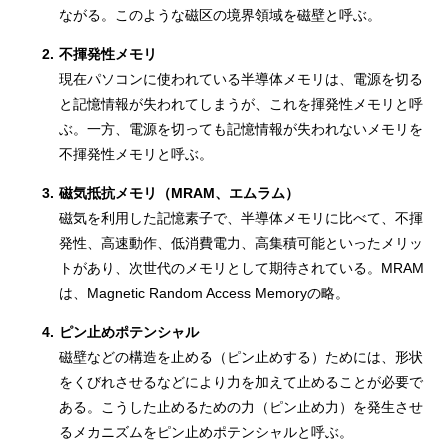
ながる。このような磁区の境界領域を磁壁と呼ぶ。
2.
不揮発性メモリ
現在パソコンに使われている半導体メモリは、電源を切る
と記憶情報が失われてしまうが、これを揮発性メモリと呼
ぶ。一方、電源を切っても記憶情報が失われないメモリを
不揮発性メモリと呼ぶ。
3.
磁気抵抗メモリ（MRAM、エムラム）
磁気を利用した記憶素子で、半導体メモリに比べて、不揮
発性、高速動作、低消費電力、高集積可能といったメリッ
トがあり、次世代のメモリとして期待されている。MRAM
は、Magnetic Random Access Memoryの略。
4.
ピン止めポテンシャル
磁壁などの構造を止める（ピン止めする）ためには、形状
をくびれさせるなどにより力を加えて止めることが必要で
ある。こうした止めるための力（ピン止め力）を発生させ
るメカニズムをピン止めポテンシャルと呼ぶ。