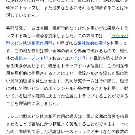
に多数のくびれを均一に作ることは非常に難しく、多数の磁壁を
確実にトラップし、また必要なときにそれらを開放することは実
現していません。
共同研究チームは今回、幾何学的なくびれを用いずに磁壁をトラ
ップする新しい理論を提案しました。この方法では、「
ラシュバ
[5]
[6]
型スピン軌道相互作用
」と呼ばれる
相対論的効果
を利用しま
す。この相互作用は重い金属の表面や界面で現れるもので、磁性
[7]
[7]
体の
磁気モーメント
（あるいは
スピン
）と電流を強く結合さ
せる働きがあります。磁壁をトラップすべき位置に、この相互作
用を局所的に作用させることにより、電流パルスを流した際に強
い局所的磁場を発生させます。共同研究チームはその際に、磁壁
に対して強いピン止めポテンシャルが発生することを利用し、動
いている磁壁を確実に決まった位置にトラップすることができる
ことを理論的に示しました。
ラシュバ型スピン軌道相互作用の導入は、重い金属の薄膜を積層
させることで容易にかつ精度よく実現することができます。その
ため、本研究で示した理論はレーストラックメモリなどの多数の