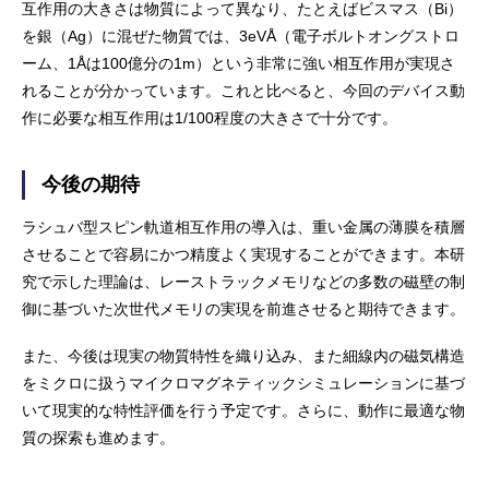
互作用の大きさは物質によって異なり、たとえばビスマス（Bi）
を銀（Ag）に混ぜた物質では、3eVÅ（電子ボルトオングストロ
ーム、1Åは100億分の1m）という非常に強い相互作用が実現さ
れることが分かっています。これと比べると、今回のデバイス動
作に必要な相互作用は1/100程度の大きさで十分です。
今後の期待
ラシュバ型スピン軌道相互作用の導入は、重い金属の薄膜を積層
させることで容易にかつ精度よく実現することができます。本研
究で示した理論は、レーストラックメモリなどの多数の磁壁の制
御に基づいた次世代メモリの実現を前進させると期待できます。
また、今後は現実の物質特性を織り込み、また細線内の磁気構造
をミクロに扱うマイクロマグネティックシミュレーションに基づ
いて現実的な特性評価を行う予定です。さらに、動作に最適な物
質の探索も進めます。