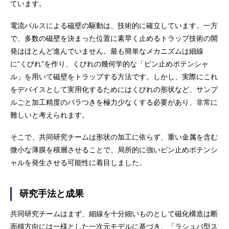
ています。
電流パルスによる磁壁の駆動は、技術的に確立しています。一方
で、多数の磁壁を決まった位置に素早く止めるトラップ技術の開
発はほとんど進んでいません。最も簡単なメカニズムは細線
に“くびれ”を作り、くびれの幾何学的な「ピン止めポテンシャ
ル」を用いて磁壁をトラップする方法です。しかし、実際にこれ
をデバイスとして実用化するためにはくびれの形状など、サンプ
ルごと加工精度のバラつきを極力少なくする必要があり、非常に
難しいと考えられます。
そこで、共同研究チームは形状の加工に依らず、重い金属を含む
微小な薄膜を積層させることで、局所的に強いピン止めポテンシ
ャルを発生させる可能性に着目しました。
研究手法と成果
共同研究チームはまず、細線を十分細いものとして磁化構造は断
面積方向には一様とした一次元モデルに基づき、「ラシュバ型ス