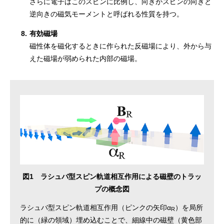
さらに電子はこのスピンに比例し、向きがスピンの向きと
逆向きの磁気モーメントと呼ばれる性質を持つ。
8.
有効磁場
磁性体を磁化するときに作られた反磁場により、外から与
えた磁場が弱められた内部の磁場。
図1 ラシュバ型スピン軌道相互作用による磁壁のトラッ
プの概念図
ラシュバ型スピン軌道相互作用（ピンクの矢印α
）を局所
R
的に（緑の領域）埋め込むことで、細線中の磁壁（黄色部