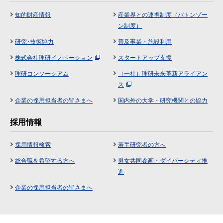
知的財産情報
産業界との連携制度（バトンゾー
ン制度）
研究･技術協力
普及事業・施設利用
株式会社理研イノベーション
スタートアップ支援
理研コンソーシアム
（一社）理研未来革新アライアン
ス
企業の採用担当者の皆さまへ
国内外の大学・研究機関との協力
採用情報
採用情報検索
若手研究者の方へ
総合職を希望する方へ
男女共同参画・ダイバーシティ推
進
企業の採用担当者の皆さまへ