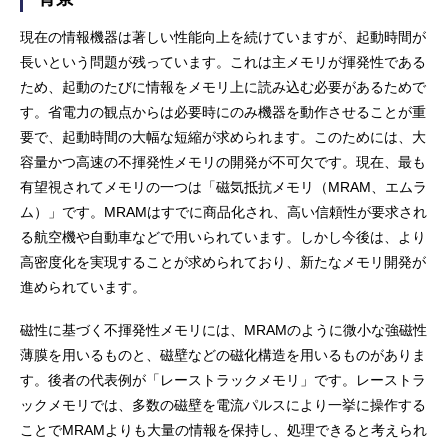
現在の情報機器は著しい性能向上を続けていますが、起動時間が
長いという問題が残っています。これは主メモリが揮発性である
ため、起動のたびに情報をメモリ上に読み込む必要があるためで
す。省電力の観点からは必要時にのみ機器を動作させることが重
要で、起動時間の大幅な短縮が求められます。このためには、大
容量かつ高速の不揮発性メモリの開発が不可欠です。現在、最も
有望視されてメモリの一つは「磁気抵抗メモリ（MRAM、エムラ
ム）」です。MRAMはすでに商品化され、高い信頼性が要求され
る航空機や自動車などで用いられています。しかし今後は、より
高密度化を実現することが求められており、新たなメモリ開発が
進められています。
磁性に基づく不揮発性メモリには、MRAMのように微小な強磁性
薄膜を用いるものと、磁壁などの磁化構造を用いるものがありま
す。後者の代表例が「レーストラックメモリ」です。レーストラ
ックメモリでは、多数の磁壁を電流パルスにより一挙に操作する
ことでMRAMよりも大量の情報を保持し、処理できると考えられ