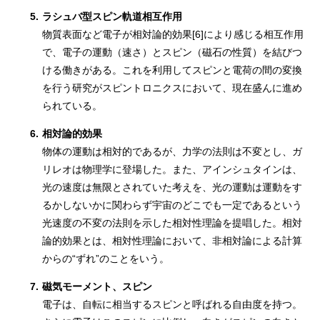
5.
ラシュバ型スピン軌道相互作用
物質表面など電子が相対論的効果[6]により感じる相互作用
で、電子の運動（速さ）とスピン（磁石の性質）を結びつ
ける働きがある。これを利用してスピンと電荷の間の変換
を行う研究がスピントロニクスにおいて、現在盛んに進め
られている。
6.
相対論的効果
物体の運動は相対的であるが、力学の法則は不変とし、ガ
リレオは物理学に登場した。また、アインシュタインは、
光の速度は無限とされていた考えを、光の運動は運動をす
るかしないかに関わらず宇宙のどこでも一定であるという
光速度の不変の法則を示した相対性理論を提唱した。相対
論的効果とは、相対性理論において、非相対論による計算
からの“ずれ”のことをいう。
7.
磁気モーメント、スピン
電子は、自転に相当するスピンと呼ばれる自由度を持つ。