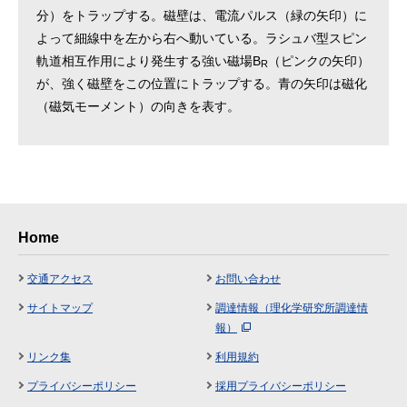
分）をトラップする。磁壁は、電流パルス（緑の矢印）に
よって細線中を左から右へ動いている。ラシュバ型スピン
軌道相互作用により発生する強い磁場B
（ピンクの矢印）
R
が、強く磁壁をこの位置にトラップする。青の矢印は磁化
（磁気モーメント）の向きを表す。
Home
交通アクセス
お問い合わせ
サイトマップ
調達情報（理化学研究所調達情
報）
リンク集
利用規約
プライバシーポリシー
採用プライバシーポリシー