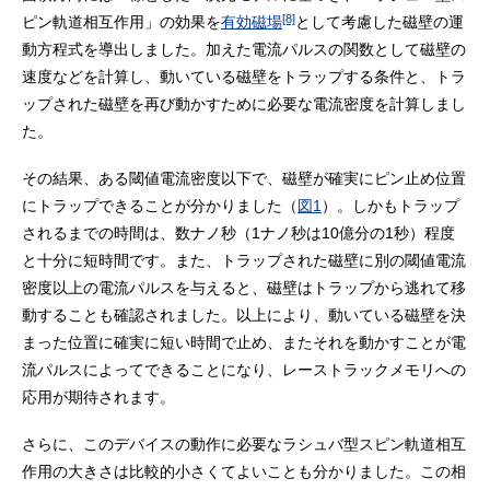
[8]
ピン軌道相互作用」の効果を
有効磁場
として考慮した磁壁の運
動方程式を導出しました。加えた電流パルスの関数として磁壁の
速度などを計算し、動いている磁壁をトラップする条件と、トラ
ップされた磁壁を再び動かすために必要な電流密度を計算しまし
た。
その結果、ある閾値電流密度以下で、磁壁が確実にピン止め位置
にトラップできることが分かりました（
図1
）。しかもトラップ
されるまでの時間は、数ナノ秒（1ナノ秒は10億分の1秒）程度
と十分に短時間です。また、トラップされた磁壁に別の閾値電流
密度以上の電流パルスを与えると、磁壁はトラップから逃れて移
動することも確認されました。以上により、動いている磁壁を決
まった位置に確実に短い時間で止め、またそれを動かすことが電
流パルスによってできることになり、レーストラックメモリへの
応用が期待されます。
さらに、このデバイスの動作に必要なラシュバ型スピン軌道相互
作用の大きさは比較的小さくてよいことも分かりました。この相