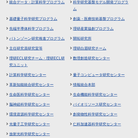
統合データ・計算科学プログラム
科学研究基盤モデル開発プログラ
ム
基礎量子科学研究プログラム
創薬・医療技術基盤プログラム
先端半導体科学プログラム
理研産業協創プログラム
バトンゾーン研究推進プログラム
開拓研究所
主任研究員研究室等
理研白眉研究チーム
理研ECL研究チーム・理研ECL研
数理創造研究センター
究ユニット
計算科学研究センター
量子コンピュータ研究センター
革新知能統合研究センター
情報統合本部
生命医科学研究センター
生命機能科学研究センター
脳神経科学研究センター
バイオリソース研究センター
環境資源科学研究センター
創発物性科学研究センター
光量子工学研究センター
仁科加速器科学研究センター
放射光科学研究センター