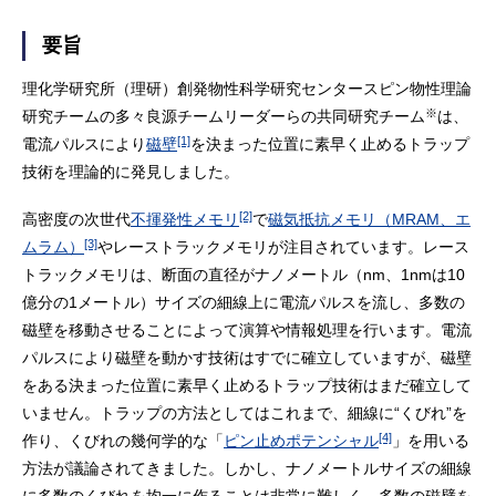
要旨
理化学研究所（理研）創発物性科学研究センタースピン物性理論
※
研究チームの多々良源チームリーダーらの共同研究チーム
は、
[1]
電流パルスにより
磁壁
を決まった位置に素早く止めるトラップ
技術を理論的に発見しました。
[2]
高密度の次世代
不揮発性メモリ
で
磁気抵抗メモリ（MRAM、エ
[3]
ムラム）
やレーストラックメモリが注目されています。レース
トラックメモリは、断面の直径がナノメートル（nm、1nmは10
億分の1メートル）サイズの細線上に電流パルスを流し、多数の
磁壁を移動させることによって演算や情報処理を行います。電流
パルスにより磁壁を動かす技術はすでに確立していますが、磁壁
をある決まった位置に素早く止めるトラップ技術はまだ確立して
いません。トラップの方法としてはこれまで、細線に“くびれ”を
[4]
作り、くびれの幾何学的な「
ピン止めポテンシャル
」を用いる
方法が議論されてきました。しかし、ナノメートルサイズの細線