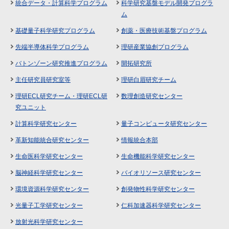
統合データ・計算科学プログラム
科学研究基盤モデル開発プログラ
ム
基礎量子科学研究プログラム
創薬・医療技術基盤プログラム
先端半導体科学プログラム
理研産業協創プログラム
バトンゾーン研究推進プログラム
開拓研究所
主任研究員研究室等
理研白眉研究チーム
理研ECL研究チーム・理研ECL研
数理創造研究センター
究ユニット
計算科学研究センター
量子コンピュータ研究センター
革新知能統合研究センター
情報統合本部
生命医科学研究センター
生命機能科学研究センター
脳神経科学研究センター
バイオリソース研究センター
環境資源科学研究センター
創発物性科学研究センター
光量子工学研究センター
仁科加速器科学研究センター
放射光科学研究センター