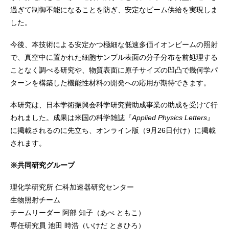
過ぎて制御不能になることを防ぎ、安定なビーム供給を実現しま
した。
今後、本技術による安定かつ極細な低速多価イオンビームの照射
で、真空中に置かれた細胞サンプル表面の分子分布を前処理する
ことなく調べる研究や、物質表面に原子サイズの凹凸で幾何学パ
ターンを構築した機能性材料の開発への応用が期待できます。
本研究は、日本学術振興会科学研究費助成事業の助成を受けて行
われました。成果は米国の科学雑誌『
Applied Physics Letters
』
に掲載されるのに先立ち、オンライン版（9月26日付け）に掲載
されます。
※共同研究グループ
理化学研究所 仁科加速器研究センター
生物照射チーム
チームリーダー 阿部 知子（あべ ともこ）
専任研究員 池田 時浩（いけだ ときひろ）