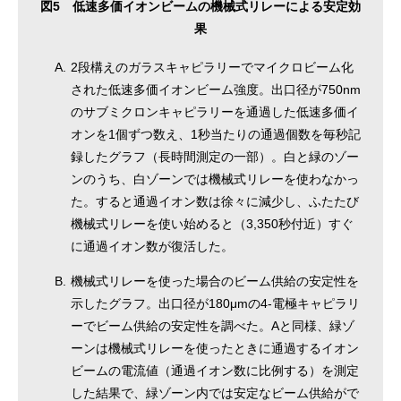
図5 低速多価イオンビームの機械式リレーによる安定効
果
A.
2段構えのガラスキャピラリーでマイクロビーム化
された低速多価イオンビーム強度。出口径が750nm
のサブミクロンキャピラリーを通過した低速多価イ
オンを1個ずつ数え、1秒当たりの通過個数を毎秒記
録したグラフ（長時間測定の一部）。白と緑のゾー
ンのうち、白ゾーンでは機械式リレーを使わなかっ
た。すると通過イオン数は徐々に減少し、ふたたび
機械式リレーを使い始めると（3,350秒付近）すぐ
に通過イオン数が復活した。
B.
機械式リレーを使った場合のビーム供給の安定性を
示したグラフ。出口径が180μmの4-電極キャピラリ
ーでビーム供給の安定性を調べた。Aと同様、緑ゾ
ーンは機械式リレーを使ったときに通過するイオン
ビームの電流値（通過イオン数に比例する）を測定
した結果で、緑ゾーン内では安定なビーム供給がで