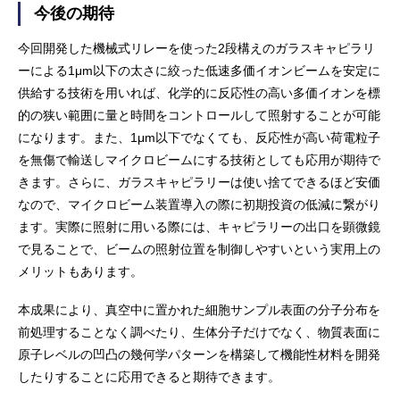
今後の期待
今回開発した機械式リレーを使った2段構えのガラスキャピラリ
ーによる1μm以下の太さに絞った低速多価イオンビームを安定に
供給する技術を用いれば、化学的に反応性の高い多価イオンを標
的の狭い範囲に量と時間をコントロールして照射することが可能
になります。また、1μm以下でなくても、反応性が高い荷電粒子
を無傷で輸送しマイクロビームにする技術としても応用が期待で
きます。さらに、ガラスキャピラリーは使い捨てできるほど安価
なので、マイクロビーム装置導入の際に初期投資の低減に繋がり
ます。実際に照射に用いる際には、キャピラリーの出口を顕微鏡
で見ることで、ビームの照射位置を制御しやすいという実用上の
メリットもあります。
本成果により、真空中に置かれた細胞サンプル表面の分子分布を
前処理することなく調べたり、生体分子だけでなく、物質表面に
原子レベルの凹凸の幾何学パターンを構築して機能性材料を開発
したりすることに応用できると期待できます。