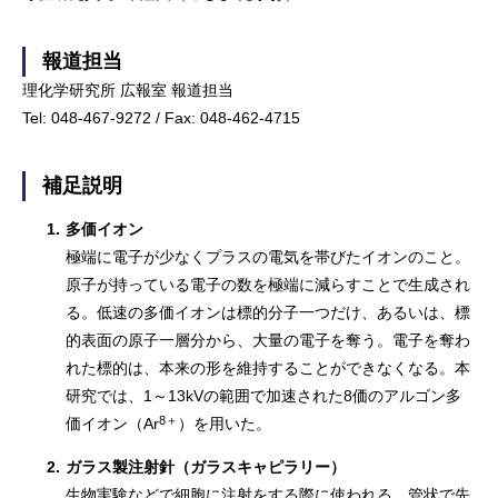
報道担当
理化学研究所 広報室 報道担当
Tel: 048-467-9272 / Fax: 048-462-4715
補足説明
1.
多価イオン
極端に電子が少なくプラスの電気を帯びたイオンのこと。
原子が持っている電子の数を極端に減らすことで生成され
る。低速の多価イオンは標的分子一つだけ、あるいは、標
的表面の原子一層分から、大量の電子を奪う。電子を奪わ
れた標的は、本来の形を維持することができなくなる。本
研究では、1～13kVの範囲で加速された8価のアルゴン多
8＋
価イオン（Ar
）を用いた。
2.
ガラス製注射針（ガラスキャピラリー）
生物実験などで細胞に注射をする際に使われる。管状で先