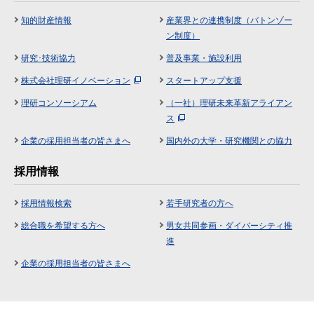
知的財産情報
産業界との連携制度（バトンゾー
ン制度）
研究･技術協力
普及事業・施設利用
株式会社理研イノベーション
スタートアップ支援
理研コンソーシアム
（一社）理研未来革新アライアン
ス
企業の採用担当者の皆さまへ
国内外の大学・研究機関との協力
採用情報
採用情報検索
若手研究者の方へ
総合職を希望する方へ
男女共同参画・ダイバーシティ推
進
企業の採用担当者の皆さまへ