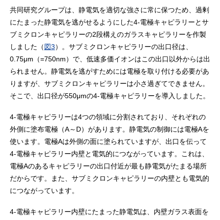
共同研究グループは、静電気を適切な強さに常に保つため、過剰
にたまった静電気を逃がせるようにした4-電極キャピラリーとサ
ブミクロンキャピラリーの2段構えのガラスキャピラリーを作製
しました（
図3
）。サブミクロンキャピラリーの出口径は、
0.75μm（=750nm）で、低速多価イオンはこの出口以外からは出
られません。静電気を逃がすためには電極を取り付ける必要があ
りますが、サブミクロンキャピラリーは小さ過ぎてできません。
そこで、出口径が550μmの4-電極キャピラリーを導入しました。
4-電極キャピラリーは4つの領域に分割されており、それぞれの
外側に塗布電極（A～D）があります。静電気の制御には電極Aを
使います。電極Aは外側の面に塗られていますが、出口を伝って
4-電極キャピラリー内壁と電気的につながっています。これは、
電極Aのあるキャピラリーの出口付近が最も静電気がたまる場所
だからです。また、サブミクロンキャピラリーの内壁とも電気的
につながっています。
4-電極キャピラリー内壁にたまった静電気は、内壁ガラス表面を