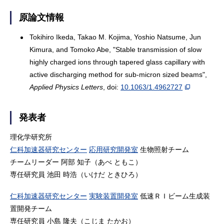
原論文情報
Tokihiro Ikeda, Takao M. Kojima, Yoshio Natsume, Jun
Kimura, and Tomoko Abe, "Stable transmission of slow
highly charged ions through tapered glass capillary with
active discharging method for sub-micron sized beams",
Applied Physics Letters
, doi:
10.1063/1.4962727
発表者
理化学研究所
仁科加速器研究センター
応用研究開発室
生物照射チーム
チームリーダー 阿部 知子（あべ ともこ）
専任研究員 池田 時浩（いけだ ときひろ）
仁科加速器研究センター
実験装置開発室
低速ＲＩビーム生成装
置開発チーム
専任研究員 小島 隆夫（こじま たかお）