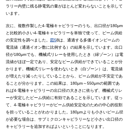
ラリー内壁に残る静電気の量がほとんど変わらないことを示して
います。
次に、複数作製した4-電極キャピラリーのうち、出口径が180μm
と比較的小さい4-電極キャピラリーを単独で使って、ビーム供給
の安定性を調べました。
図5
Bは、通過する多価イオンビームの
電流値（通過イオン数に比例する）の結果を示しています。出口
径が180μmでも、機械式リレーを使用したとき（緑ゾーン）は電
流値がほぼ一定であり、安定なビーム供給ができていることが分
かります。機械式リレーを使わないとき（白ゾーン）は、電流値
が増えたり減ったりしていることから、ビーム供給が不安定であ
ることが分かります。この結果は、180μm～550μmの範囲であ
れば4-電極キャピラリーの出口径の大きさに依らず、機械式リレ
ーが安定したビーム供給に有効であることを示しています。従っ
て、4-電極キャピラリーがビーム供給安定化のための中心的役割
を担っていることがわかりました。180μmよりも小さいビーム径
が必要な場合は、サブミクロンキャピラリーなど小さい出口径の
キャピラリーを追加すればよいということになります。