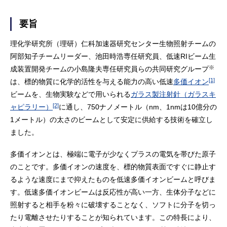
要旨
理化学研究所（理研）仁科加速器研究センター生物照射チームの
阿部知子チームリーダー、池田時浩専任研究員、低速RIビーム生
※
成装置開発チームの小島隆夫専任研究員らの共同研究グループ
[1]
は、標的物質に化学的活性を与える能力の高い低速
多価イオン
ビームを、生物実験などで用いられる
ガラス製注射針（ガラスキ
[2]
ャピラリー）
に通し、750ナノメートル（nm、1nmは10億分の
1メートル）の太さのビームとして安定に供給する技術を確立し
ました。
多価イオンとは、極端に電子が少なくプラスの電気を帯びた原子
のことです。多価イオンの速度を、標的物質表面ですぐに静止す
るような速度にまで抑えたものを低速多価イオンビームと呼びま
す。低速多価イオンビームは反応性が高い一方、生体分子などに
照射すると相手を粉々に破壊することなく、ソフトに分子を切っ
たり電離させたりすることが知られています。この特長により、