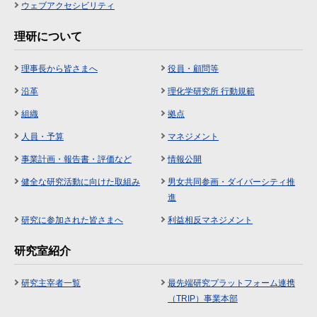
ウェブアクセシビリティ
理研について
理事長から皆さまへ
役員・顧問等
沿革
理化学研究所 行動規範
組織
拠点
人員・予算
マネジメント
事業計画・報告書・評価など
情報公開
健全な研究活動に向けた取組み
男女共同参画・ダイバーシティ推
進
研究に参加された皆さまへ
利益相反マネジメント
研究室紹介
研究主宰者一覧
最先端研究プラットフォーム連携
（TRIP）事業本部