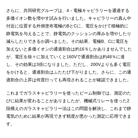
さらに、共同研究グループは、4－電極キャピラリーを通過する
多価イオン数を増やす試みを行いました。キャピラリーの真ん中
付近に位置する外側塗布電極のBとCに、電圧をかけて積極的に
静電気を与えることで、静電気のクッションの厚みを増やしたり
減らしたりできるか調べました。その結果、電極B、Cに電圧を
加えないと多価イオンの通過割合は約16％しかありませんでした
が、電圧を徐々に加えていくと160Vで通過割合は約48％に達
し、その効果は3倍になりました。ただし、200Vよりも多く電圧
をかけると、通過割合はふたたび下がりました。さらに、この通
過割合の上昇は何度行っても再現されることが確認できました。
これまでガラスキャピラリーを使ったビーム制御では、測定のた
びに結果が変わることがありましたが、機械式リレーを使った2
段構えのガラスキャピラリー法はこの問題を解決し、これまで静
電気のために結果が再現できず精度が悪かった測定に応用できま
す。