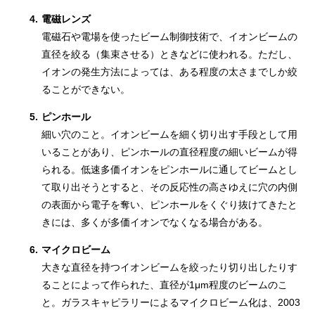
4.
電磁レンズ
電磁石や電場を使ったビーム制御技術で、イオンビームの
直径を絞る（集束させる）ときなどに使われる。ただし、
イオンの発生方法によっては、ある程度の太さまでしか絞
ることができない。
5.
ピンホール
細い穴のこと。イオンビームを細く切り出す手段として用
いることがあり、ピンホールの直径程度の細いビームが得
られる。低速多価イオンをピンホールに通してビームとし
て取り出そうとすると、その反応性の高さゆえに穴の内側
の表面から電子を奪い、ピンホールをくぐり抜けてきたと
きには、多くが多価イオンでなくなる場合がある。
6.
マイクロビーム
大きな直径を持つイオンビームを絞ったり切り出したりす
ることによって作られた、直径が1μm程度のビームのこ
と。ガラスキャピラリーによるマイクロビーム化は、2003