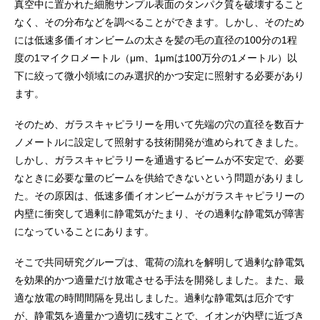
真空中に置かれた細胞サンプル表面のタンパク質を破壊すること
なく、その分布などを調べることができます。しかし、そのため
には低速多価イオンビームの太さを髪の毛の直径の100分の1程
度の1マイクロメートル（μm、1μmは100万分の1メートル）以
下に絞って微小領域にのみ選択的かつ安定に照射する必要があり
ます。
そのため、ガラスキャピラリーを用いて先端の穴の直径を数百ナ
ノメートルに設定して照射する技術開発が進められてきました。
しかし、ガラスキャピラリーを通過するビームが不安定で、必要
なときに必要な量のビームを供給できないという問題がありまし
た。その原因は、低速多価イオンビームがガラスキャピラリーの
内壁に衝突して過剰に静電気がたまり、その過剰な静電気が障害
になっていることにあります。
そこで共同研究グループは、電荷の流れを解明して過剰な静電気
を効果的かつ適量だけ放電させる手法を開発しました。また、最
適な放電の時間間隔を見出しました。過剰な静電気は厄介です
が、静電気を適量かつ適切に残すことで、イオンが内壁に近づき