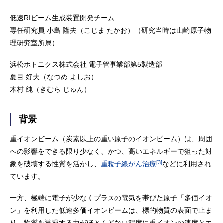
低速RIビーム生成装置開発チーム
専任研究員 小島 隆夫（こじま たかお）（研究当時は山崎原子物
理研究室所属）
浜松ホトニクス株式会社 電子管事業部第5製造部
夏目 好夫（なつめ よしお）
木村 純（きむら じゅん）
背景
重イオンビーム（炭素以上の重い原子のイオンビーム）は、周囲
への影響をできる限り少なく、かつ、高いエネルギーで狙った対
[3]
象を破壊する性質を活かし、
重粒子線がん治療
などに利用され
ています。
一方、極端に電子が少なくプラスの電気を帯びた原子「多価イオ
ン」を利用した低速多価イオンビームは、標的物質の表面で止ま
り、物質を透過する力がほとんどない程度に重イオンの速度とエ