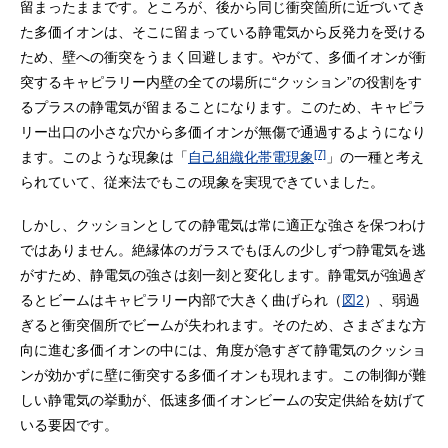
留まったままです。ところが、後から同じ衝突箇所に近づいてき
た多価イオンは、そこに留まっている静電気から反発力を受ける
ため、壁への衝突をうまく回避します。やがて、多価イオンが衝
突するキャピラリー内壁の全ての場所に“クッション”の役割をす
るプラスの静電気が留まることになります。このため、キャピラ
リー出口の小さな穴から多価イオンが無傷で通過するようになり
[7]
ます。このような現象は「
自己組織化帯電現象
」の一種と考え
られていて、従来法でもこの現象を実現できていました。
しかし、クッションとしての静電気は常に適正な強さを保つわけ
ではありません。絶縁体のガラスでもほんの少しずつ静電気を逃
がすため、静電気の強さは刻一刻と変化します。静電気が強過ぎ
るとビームはキャピラリー内部で大きく曲げられ（
図2
）、弱過
ぎると衝突個所でビームが失われます。そのため、さまざまな方
向に進む多価イオンの中には、角度が急すぎて静電気のクッショ
ンが効かずに壁に衝突する多価イオンも現れます。この制御が難
しい静電気の挙動が、低速多価イオンビームの安定供給を妨げて
いる要因です。