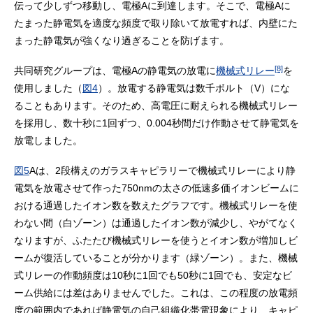
伝って少しずつ移動し、電極Aに到達します。そこで、電極Aに
たまった静電気を適度な頻度で取り除いて放電すれば、内壁にた
まった静電気が強くなり過ぎることを防げます。
[8]
共同研究グループは、電極Aの静電気の放電に
機械式リレー
を
使用しました（
図4
）。放電する静電気は数千ボルト（V）にな
ることもあります。そのため、高電圧に耐えられる機械式リレー
を採用し、数十秒に1回ずつ、0.004秒間だけ作動させて静電気を
放電しました。
図5
Aは、2段構えのガラスキャピラリーで機械式リレーにより静
電気を放電させて作った750nmの太さの低速多価イオンビームに
おける通過したイオン数を数えたグラフです。機械式リレーを使
わない間（白ゾーン）は通過したイオン数が減少し、やがてなく
なりますが、ふたたび機械式リレーを使うとイオン数が増加しビ
ームが復活していることが分かります（緑ゾーン）。また、機械
式リレーの作動頻度は10秒に1回でも50秒に1回でも、安定なビ
ーム供給には差はありませんでした。これは、この程度の放電頻
度の範囲内であれば静電気の自己組織化帯電現象により、キャピ