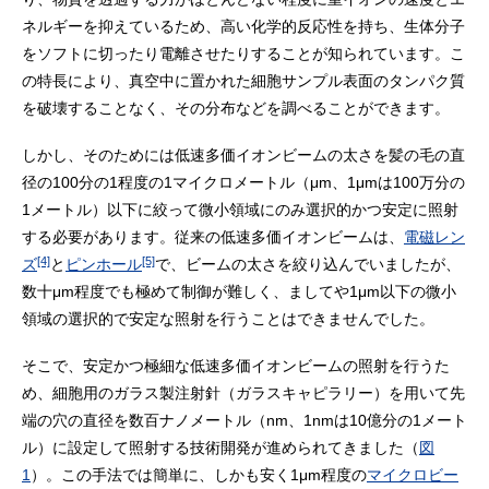
ネルギーを抑えているため、高い化学的反応性を持ち、生体分子
をソフトに切ったり電離させたりすることが知られています。こ
の特長により、真空中に置かれた細胞サンプル表面のタンパク質
を破壊することなく、その分布などを調べることができます。
しかし、そのためには低速多価イオンビームの太さを髪の毛の直
径の100分の1程度の1マイクロメートル（μm、1μmは100万分の
1メートル）以下に絞って微小領域にのみ選択的かつ安定に照射
する必要があります。従来の低速多価イオンビームは、
電磁レン
[4]
[5]
ズ
と
ピンホール
で、ビームの太さを絞り込んでいましたが、
数十μm程度でも極めて制御が難しく、ましてや1μm以下の微小
領域の選択的で安定な照射を行うことはできませんでした。
そこで、安定かつ極細な低速多価イオンビームの照射を行うた
め、細胞用のガラス製注射針（ガラスキャピラリー）を用いて先
端の穴の直径を数百ナノメートル（nm、1nmは10億分の1メート
ル）に設定して照射する技術開発が進められてきました（
図
1
）。この手法では簡単に、しかも安く1μm程度の
マイクロビー