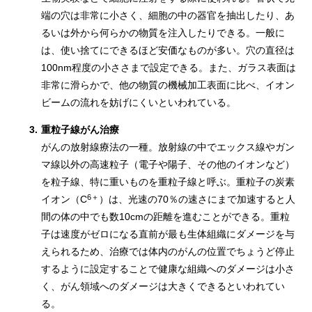
端の穴は非常に小さく、細胞の中の器官を抽出したり、あ
るいは外から何らかの物質を注入したりできる。一般に
は、使い捨てにできるほど安価なものが多い。穴の直径は
100nm程度の小ささまで設定できる。また、ガラス表面は
非常に滑らかで、他の物質の機械加工表面に比べ、イオン
ビームの流れを妨げにくいといわれている。
3.
重粒子線がん治療
がんの放射線療法の一種。放射線の中でエックス線やガン
マ線以外の高速粒子（電子や陽子、その他のイオンなど）
を粒子線、特に重いものを重粒子線と呼ぶ。重粒子の炭素
6＋
イオン（C
）は、光速の70％の速さにまで加速すると人
間の体の中でも数10cmの距離を進むことができる。重粒
子は速度がゼロになる直前が最も生体組織にダメージを与
えられるため、治療では体内のがんの位置でちょうど停止
するように設定することで健康な組織へのダメージは小さ
く、がん領域へのダメージは大きくできるといわれてい
る。