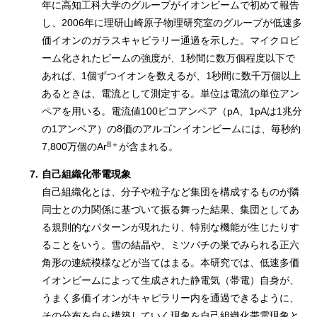
年に高知工科大学のグループがイオンビームで初めて報告
し、2006年に理研山崎原子物理研究室のグループが低速多
価イオンのガラスキャピラリー通過を示した。マイクロビ
ーム化されたビームの強度が、1秒間に数万個程度以下で
あれば、1個ずつイオンを数えるが、1秒間に数千万個以上
あるときは、電流として測定する。単位は電流の単位アン
ペアを用いる。電流値100ピコアンペア（pA、1pAは1兆分
の1アンペア）の8価のアルゴンイオンビームには、毎秒約
8＋
7,800万個のAr
が含まれる。
7.
自己組織化帯電現象
自己組織化とは、分子や粒子など集団を構成するものが隣
同士との力関係に基づいて振る舞った結果、集団としてあ
る規則的なパターンが現れたり、特別な機能が生じたりす
ることをいう。雪の結晶や、ミツバチの巣でみられる正六
角形の連続模様などが当てはまる。本研究では、低速多価
イオンビームによって生成された静電気（帯電）自身が、
うまく多価イオンがキャピラリー内を通過できるように、
その分布を自ら構築していく現象を自己組織化帯電現象と