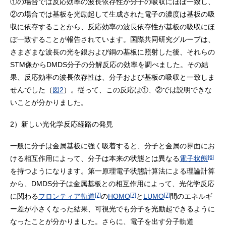
①の場合では反応効率の波長依存性が分子の吸収にほぼ一致し、
②の場合では基板を光励起して生成された電子の濃度は基板の吸
収に依存することから、反応効率の波長依存性が基板の吸収にほ
ぼ一致することが報告されています。国際共同研究グループは、
さまざまな波長の光を銀および銅の基板に照射した後、それらの
STM像からDMDS分子の分解反応の効率を調べました。その結
果、反応効率の波長依存性は、分子および基板の吸収と一致しま
せんでした（
図2
）。従って、この反応は①、②では説明できな
いことが分かりました。
2）新しい光化学反応経路の発見
一般に分子は金属基板に強く吸着すると、分子と金属の界面にお
[6]
ける相互作用によって、分子は本来の状態とは異なる
電子状態
を持つようになります。第一原理電子状態計算法による理論計算
から、DMDS分子は金属基板との相互作用によって、光化学反応
[7]
[7]
[7]
に関わる
フロンティア軌道
の
HOMO
と
LUMO
間のエネルギ
ー差が小さくなった結果、可視光でも分子を光励起できるように
なったことが分かりました。さらに、電子を出す分子軌道