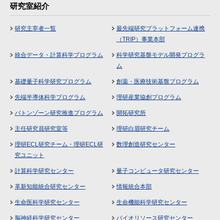
研究室紹介
研究主宰者一覧
最先端研究プラットフォーム連携
（TRIP）事業本部
統合データ・計算科学プログラム
科学研究基盤モデル開発プログラ
ム
基礎量子科学研究プログラム
創薬・医療技術基盤プログラム
先端半導体科学プログラム
理研産業協創プログラム
バトンゾーン研究推進プログラム
開拓研究所
主任研究員研究室等
理研白眉研究チーム
理研ECL研究チーム・理研ECL研
数理創造研究センター
究ユニット
計算科学研究センター
量子コンピュータ研究センター
革新知能統合研究センター
情報統合本部
生命医科学研究センター
生命機能科学研究センター
脳神経科学研究センター
バイオリソース研究センター