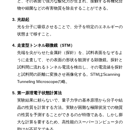
と、その表面で強力な酸化力が生まれ、接触する有機化合
物や細菌などの有害物質を除去することができる。
3.
光励起
光を分子に吸収させることで、分子を特定のエネルギーの
状態まで移すこと。
4.
走査型トンネル顕微鏡（STM）
先端を尖がらせた金属針（探針）を、試料表面をなぞるよ
うに走査して、その表面の形状を観測する顕微鏡。探針と
試料間に流れるトンネル電流を検出し、その電流値を探針
と試料間の距離に変換させ画像化する。STMはScanning
Tunneling Microscopeの略。
5.
第一原理電子状態計算法
実験結果に頼らないで、量子力学の基本原理から分子や結
晶の性質を計算する方法。実験が困難な極限状況での物質
の性質を予測することができるのが特徴である。しかし膨
大な計算を要するため、高性能のスーパーコンピュータの
助けが不可欠である。