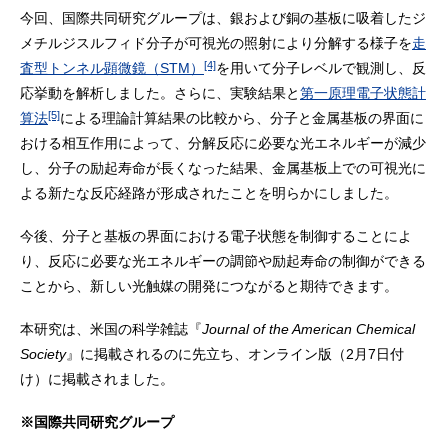
今回、国際共同研究グループは、銀および銅の基板に吸着したジ
メチルジスルフィド分子が可視光の照射により分解する様子を
走
[4]
査型トンネル顕微鏡（STM）
を用いて分子レベルで観測し、反
応挙動を解析しました。さらに、実験結果と
第一原理電子状態計
[5]
算法
による理論計算結果の比較から、分子と金属基板の界面に
おける相互作用によって、分解反応に必要な光エネルギーが減少
し、分子の励起寿命が長くなった結果、金属基板上での可視光に
よる新たな反応経路が形成されたことを明らかにしました。
今後、分子と基板の界面における電子状態を制御することによ
り、反応に必要な光エネルギーの調節や励起寿命の制御ができる
ことから、新しい光触媒の開発につながると期待できます。
本研究は、米国の科学雑誌『
Journal of the American Chemical
Society
』に掲載されるのに先立ち、オンライン版（2月7日付
け）に掲載されました。
※国際共同研究グループ