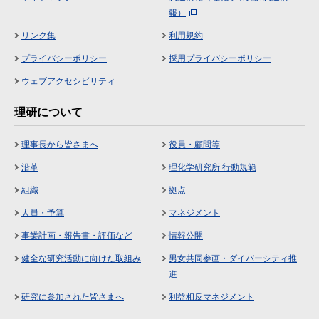
報）
リンク集
利用規約
プライバシーポリシー
採用プライバシーポリシー
ウェブアクセシビリティ
理研について
理事長から皆さまへ
役員・顧問等
沿革
理化学研究所 行動規範
組織
拠点
人員・予算
マネジメント
事業計画・報告書・評価など
情報公開
健全な研究活動に向けた取組み
男女共同参画・ダイバーシティ推
進
研究に参加された皆さまへ
利益相反マネジメント