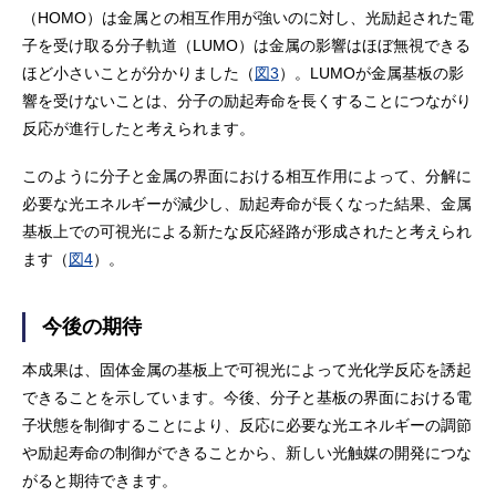
（HOMO）は金属との相互作用が強いのに対し、光励起された電
子を受け取る分子軌道（LUMO）は金属の影響はほぼ無視できる
ほど小さいことが分かりました（
図3
）。LUMOが金属基板の影
響を受けないことは、分子の励起寿命を長くすることにつながり
反応が進行したと考えられます。
このように分子と金属の界面における相互作用によって、分解に
必要な光エネルギーが減少し、励起寿命が長くなった結果、金属
基板上での可視光による新たな反応経路が形成されたと考えられ
ます（
図4
）。
今後の期待
本成果は、固体金属の基板上で可視光によって光化学反応を誘起
できることを示しています。今後、分子と基板の界面における電
子状態を制御することにより、反応に必要な光エネルギーの調節
や励起寿命の制御ができることから、新しい光触媒の開発につな
がると期待できます。