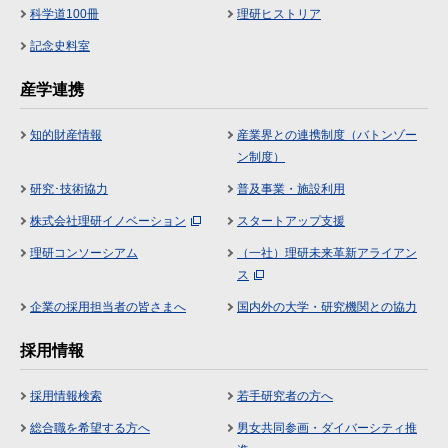
科学道100冊
理研ヒストリア
記念史料室
産学連携
知的財産情報
産業界との連携制度（バトンゾー
ン制度）
研究･技術協力
普及事業・施設利用
株式会社理研イノベーション
スタートアップ支援
理研コンソーシアム
（一社）理研未来革新アライアン
ス
企業の採用担当者の皆さまへ
国内外の大学・研究機関との協力
採用情報
採用情報検索
若手研究者の方へ
総合職を希望する方へ
男女共同参画・ダイバーシティ推