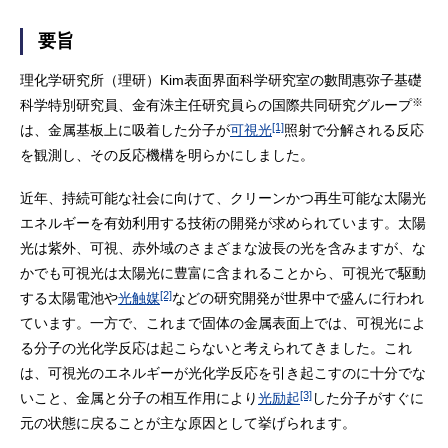
要旨
理化学研究所（理研）Kim表面界面科学研究室の數間惠弥子基礎
※
科学特別研究員、金有洙主任研究員らの国際共同研究グループ
[1]
は、金属基板上に吸着した分子が
可視光
照射で分解される反応
を観測し、その反応機構を明らかにしました。
近年、持続可能な社会に向けて、クリーンかつ再生可能な太陽光
エネルギーを有効利用する技術の開発が求められています。太陽
光は紫外、可視、赤外域のさまざまな波長の光を含みますが、な
かでも可視光は太陽光に豊富に含まれることから、可視光で駆動
[2]
する太陽電池や
光触媒
などの研究開発が世界中で盛んに行われ
ています。一方で、これまで固体の金属表面上では、可視光によ
る分子の光化学反応は起こらないと考えられてきました。これ
は、可視光のエネルギーが光化学反応を引き起こすのに十分でな
[3]
いこと、金属と分子の相互作用により
光励起
した分子がすぐに
元の状態に戻ることが主な原因として挙げられます。