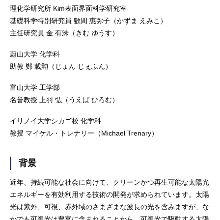
理化学研究所 Kim表面界面科学研究室
基礎科学特別研究員 數間 惠弥子（かずま えみこ）
主任研究員 金 有洙（きむ ゆうす）
蔚山大学 化学科
助教 鄭 載勲（じょん じぇふん）
富山大学 工学部
名誉教授 上羽 弘（うえば ひろむ）
イリノイ大学シカゴ校 化学科
教授 マイケル・トレナリー（Michael Trenary）
背景
近年、持続可能な社会に向けて、クリーンかつ再生可能な太陽光
エネルギーを有効利用する技術の開発が求められています。太陽
光は紫外、可視、赤外域のさまざまな波長の光を含みますが、な
かでも可視光は豊富に含まれることから、可視光で駆動する太陽