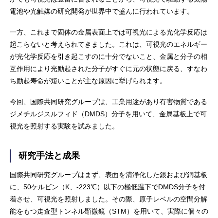
電池や光触媒の研究開発が世界中で盛んに行われています。
一方、これまで固体の金属表面上では可視光による光化学反応は
起こらないと考えられてきました。これは、可視光のエネルギー
が光化学反応を引き起こすのに十分でないこと、金属と分子の相
互作用により光励起された分子がすぐに元の状態に戻る、すなわ
ち励起寿命が短いことが主な原因に挙げられます。
今回、国際共同研究グループは、工業用途があり有害物質である
ジメチルジスルフィド（DMDS）分子を用いて、金属基板上で可
視光を照射する実験を試みました。
研究手法と成果
国際共同研究グループはまず、表面を清浄化した銀および銅基板
に、50ケルビン（K、-223℃）以下の極低温下でDMDS分子を付
着させ、可視光を照射しました。その際、原子レベルの空間分解
能をもつ走査型トンネル顕微鏡（STM）を用いて、実際に個々の