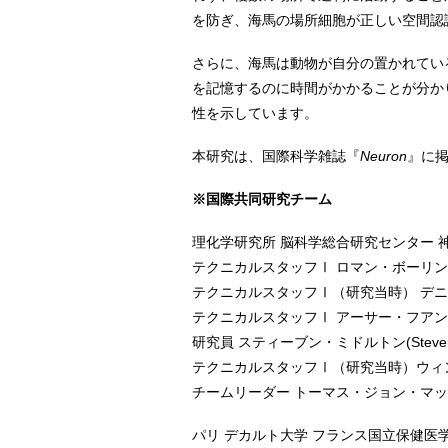
を防ぎ、海馬の場所細胞が正しい空間認
さらに、海馬は動物が自分の置かれてい
を記憶するのに時間がかかることが分か
性を示しています。
本研究は、国際科学雑誌『
Neuron
』に掲
※国際共同研究チーム
理化学研究所 脳科学総合研究センター 
テクニカルスタッフⅠ ロマン・ボーリンガー(Ro
テクニカルスタッフⅠ（研究当時） デニス・ポリ
テクニカルスタッフⅠ アーサー・フアン(Arthu
研究員 スティーブン・ミドルトン(Steven Mi
テクニカルスタッフⅠ（研究当時）ウィンツァー
チームリーダー トーマス・ジョン・マックヒュー
パリ デカルト大学 フランス国立保健医学