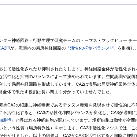
ンター神経回路・行動生理学研究チームのトーマス・マックヒュー チ
[2]
[3]
CA2
が、海馬内の局所神経回路の「
活性化/抑制バランス
」を制御し
応じて活性化されたり抑制されたりします。神経回路全体が活性化され
活性化と抑制のバランスによって決められています。空間認識や記憶に関
合して局所神経回路を形成しています。CA2は海馬の局所神経回路全体
回路全体で果たす役割は長い間よく分かっていませんでした。
海馬CA2の細胞に神経毒素であるテタヌス毒素を発現させて慢性的に不
に不活性化すると、CA3の活性化/抑制バランスが変化し、CA3が過剰
[4]
細胞
」と呼ばれる神経細胞が関わっています。場所細胞は動物が空間
いという性質（場所特異性）を示します。CA2不活性化マウスでは、こ
が分かりました。以上の結果は、CA2がCA3を活性化すると同時に抑