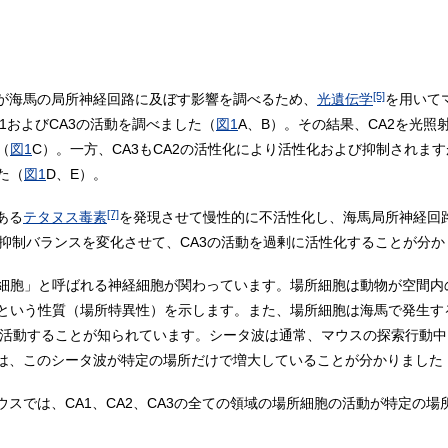
[5]
動が海馬の局所神経回路に及ぼす影響を調べるため、
光遺伝学
を用いて
A1およびCA3の活動を調べました（
図1
A、B）。その結果、CA2を光照
（
図1
C）。一方、CA3もCA2の活性化により活性化および抑制されま
た（
図1
D、E）。
[7]
ある
テタヌス毒素
を発現させて慢性的に不活性化し、海馬局所神経回
化/抑制バランスを変化させて、CA3の活動を過剰に活性化することが分
細胞」と呼ばれる神経細胞が関わっています。場所細胞は動物が空間内
という性質（場所特異性）を示します。また、場所細胞は海馬で発生す
して活動することが知られています。シータ波は通常、マウスの探索行動
では、このシータ波が特定の場所だけで増大していることが分かりました
ウスでは、CA1、CA2、CA3の全ての領域の場所細胞の活動が特定の
。