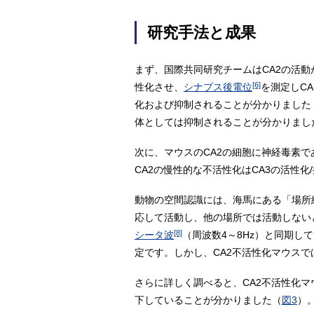
研究手法と成果
まず、国際共同研究チームはCA2の活
[6]
性化させ、
シナプス後電位
を測定しC
化および抑制されることが分かりました
体としては抑制されることが分かりまし
次に、マウスのCA2の細胞に神経毒素で
CA2の慢性的な不活性化はCA3の活性
動物の空間認識には、海馬にある「場所
応して活動し、他の場所では活動しない
[8]
シータ波
（周波数4～8Hz）と同期
定です。しかし、CA2不活性化マウス
さらに詳しく調べると、CA2不活性化マ
下していることが分かりました（
図3
）