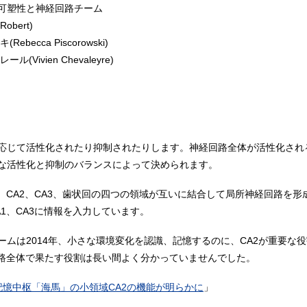
可塑性と神経回路チーム
bert)
cca Piscorowski)
ivien Chevaleyre)
応じて活性化されたり抑制されたりします。神経回路全体が活性化され
な活性化と抑制のバランスによって決められます。
、CA2、CA3、歯状回の四つの領域が互いに結合して局所神経回路を形
1、CA3に情報を入力しています。
ムは2014年、小さな環境変化を認識、記憶するのに、CA2が重要な
回路全体で果たす役割は長い間よく分かっていませんでした。
記憶中枢「海馬」の小領域CA2の機能が明らかに
」