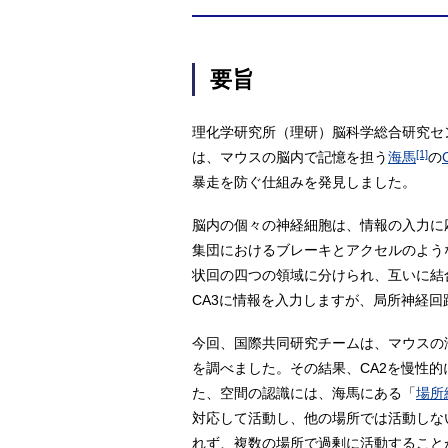
要旨
理化学研究所（理研）脳科学総合研究セ
[1]
は、マウスの脳内で記憶を担う
海馬
の
暴走を防ぐ仕組みを発見しました。
脳内の個々の神経細胞は、情報の入力に
集団におけるブレーキとアクセルのような
状回の四つの領域に分けられ、互いに結
CA3に情報を入力しますが、局所神経
今回、国際共同研究チームは、マウスの
を調べました。その結果、CA2を慢性的
た、空間の認識には、海馬にある「
場所
対応して活動し、他の場所では活動しな
れず、複数の場所で過剰に活動すること