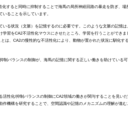
を活性化すると同時に抑制することで海馬の局所神経回路の暴走を防ぎ、
ていることを示しています。
ている状況（文脈）を記憶するのに必要です。このような文脈の記憶は
け学習をCA2不活性化マウスにさせたところ、学習を行うことができま
ことは、CA2の慢性的な不活性化により、動物が置かれた状況に馴化す
化/抑制バランスの制御が、海馬の記憶に関する正しい働きを助けている
る活性化/抑制バランスの制御にCA2領域の働きが関与することを見い
動作機構を研究することで、空間認識や記憶のメカニズムの理解が進む