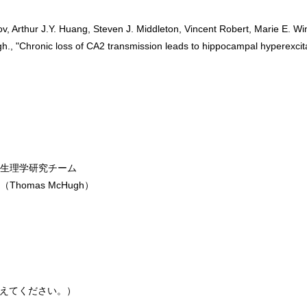
, Arthur J.Y. Huang, Steven J. Middleton, Vincent Robert, Marie E. Wi
 "Chronic loss of CA2 transmission leads to hippocampal hyperexcitab
動生理学研究チーム
omas McHugh）
@に置き換えてください。）