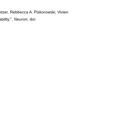
ntzer, Rebbecca A. Piskorowski, Vivien
ility.",
Neuron
, doi: