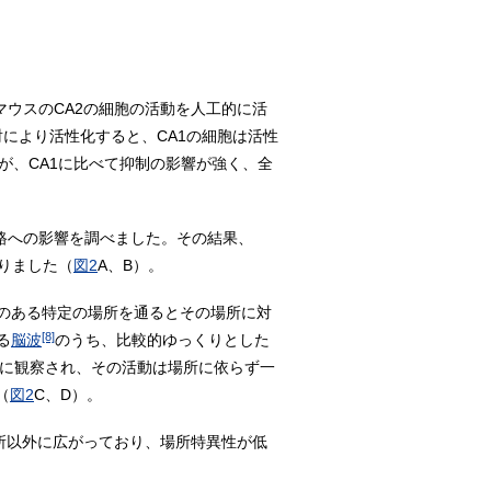
マウスのCA2の細胞の活動を人工的に活
射により活性化すると、CA1の細胞は活性
すが、CA1に比べて抑制の影響が強く、全
路への影響を調べました。その結果、
かりました（
図2
A、B）。
のある特定の場所を通るとその場所に対
[8]
る
脳波
のうち、比較的ゆっくりとした
中に観察され、その活動は場所に依らず一
（
図2
C、D）。
場所以外に広がっており、場所特異性が低