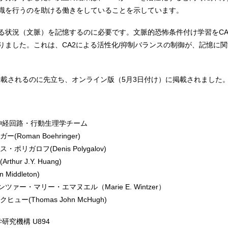
識を行うのを助ける働きをしていることを示しています。
る状況（文脈）を記憶するのに必要です。文脈的恐怖条件付け学習をCA
りました。これは、CA2による活性化/抑制バランスの制御が、記憶に
載されるのに先立ち、オンライン版（5月3日付け）に掲載されました
神経回路・行動生理学チーム
man Boehringer)
ガロフ(Denis Polygalov)
r J.Y. Huang)
ddleton)
・マリー・エマヌエル（Marie E. Wintzer）
(Thomas John McHugh)
研究機構 U894