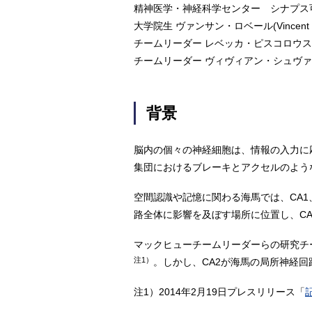
精神医学・神経科学センター シナプス
大学院生 ヴァンサン・ロベール(Vincent Ro
チームリーダー レベッカ・ピスコロウスキ(Rebe
チームリーダー ヴィヴィアン・シュヴァレール(V
背景
脳内の個々の神経細胞は、情報の入力に
集団におけるブレーキとアクセルのよう
空間認識や記憶に関わる海馬では、CA1
路全体に影響を及ぼす場所に位置し、CA
マックヒューチームリーダーらの研究チー
注1）
。しかし、CA2が海馬の局所神経
注1）2014年2月19日プレスリリース「