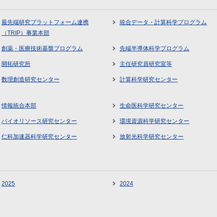
最先端研究プラットフォーム連携
統合データ・計算科学プログラム
（TRIP）事業本部
創薬・医療技術基盤プログラム
先端半導体科学プログラム
開拓研究所
主任研究員研究室等
数理創造研究センター
計算科学研究センター
情報統合本部
生命医科学研究センター
バイオリソース研究センター
環境資源科学研究センター
仁科加速器科学研究センター
放射光科学研究センター
2025
2024