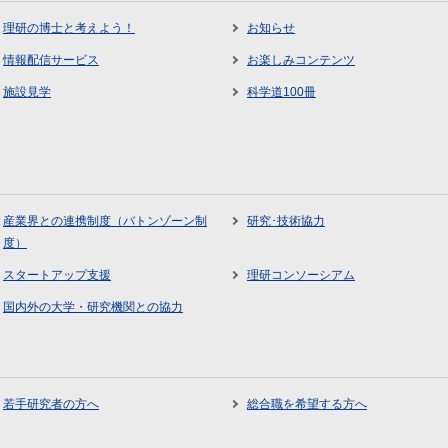
理研の博士と考えよう！
お知らせ
情報配信サービス
お楽しみコンテンツ
施設見学
科学道100冊
産業界との連携制度（バトンゾーン制
研究･技術協力
度）
スタートアップ支援
理研コンソーシアム
国内外の大学・研究機関との協力
若手研究者の方へ
総合職を希望する方へ