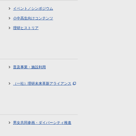
イベント／シンポジウム
小中高生向けコンテンツ
理研ヒストリア
普及事業・施設利用
（一社）理研未来革新アライアンス
男女共同参画・ダイバーシティ推進