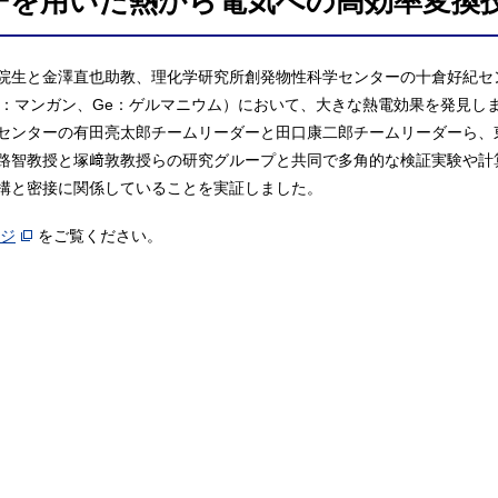
ーを用いた熱から電気への高効率変換
院生と金澤直也助教、理化学研究所創発物性科学センターの十倉好紀セ
Mn：マンガン、Ge：ゲルマニウム）において、大きな熱電効果を発見し
センターの有田亮太郎チームリーダーと田口康二郎チームリーダーら、
路智教授と塚﨑敦教授らの研究グループと共同で多角的な検証実験や計算
構と密接に関係していることを実証しました。
ージ
をご覧ください。