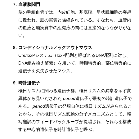
7.
血液脳関門
脳の毛細血管では、内皮細胞、基底膜、星状膠細胞の突起
に覆われ、脳の実質と隔絶されている。すなわち、血管内
の血液と脳実質中の組織液の間には直接的なつながりがな
い。
8.
コンディショナルノックアウトマウス
Cre/loxPシステム（loxP配列と呼ばれるDNA配列に対し、
DNA組み換え酵素）を用いて、時期特異的、部位特異的に
遺伝子を欠失させたマウス。
9.
時計遺伝子
概日リズムに関わる遺伝子群。概日リズムの異常を示す変
異体から見いだされた
period
遺伝子が最初の時計遺伝子で
ある。
period
遺伝子の発現自体に概日リズムがみられるこ
とから、その概日リズム変動の分子メカニズムとして、転
写翻訳のフィードバックループが提唱され、それらを構成
する中心的遺伝子を時計遺伝子と呼ぶ。