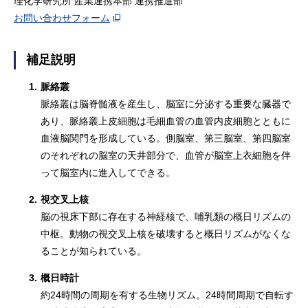
理化学研究所 産業連携本部 連携推進部
お問い合わせフォーム
補足説明
1.
脈絡叢
脈絡叢は脳脊髄液を産生し、脳室に分泌する重要な臓器で
あり、脈絡叢上皮細胞は毛細血管の血管内皮細胞とともに
血液脳関門を形成している。側脳室、第三脳室、第四脳室
のそれぞれの脳室の天井部分で、血管が脳室上衣細胞を伴
って脳室内に進入してできる。
2.
視交叉上核
脳の視床下部に存在する神経核で、哺乳類の概日リズムの
中枢。動物の視交叉上核を破壊すると概日リズムがなくな
ることが知られている。
3.
概日時計
約24時間の周期を有する生物リズム。24時間周期で自転す