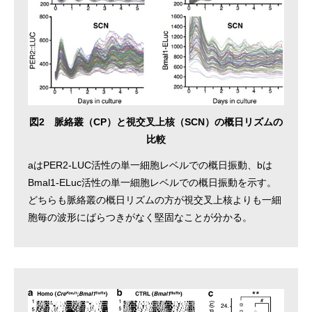
図2 脈絡叢（CP）と視交叉上核（SCN）の概日リズムの
比較
aはPER2-LUC活性の単一細胞レベルでの概日振動、bは
Bmal1-ELuc活性の単一細胞レベルでの概日振動を示す。
どちらも脈絡叢の概日リズムの方が視交叉上核よりも一細
胞毎の波形にばらつきがなく堅固なことが分かる。