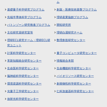
ム
基礎量子科学研究プログラム
創薬・医療技術基盤プログラム
先端半導体科学プログラム
理研産業協創プログラム
バトンゾーン研究推進プログラム
開拓研究所
主任研究員研究室等
理研白眉研究チーム
理研ECL研究チーム・理研ECL研
数理創造研究センター
究ユニット
計算科学研究センター
量子コンピュータ研究センター
革新知能統合研究センター
情報統合本部
生命医科学研究センター
生命機能科学研究センター
脳神経科学研究センター
バイオリソース研究センター
環境資源科学研究センター
創発物性科学研究センター
光量子工学研究センター
仁科加速器科学研究センター
放射光科学研究センター