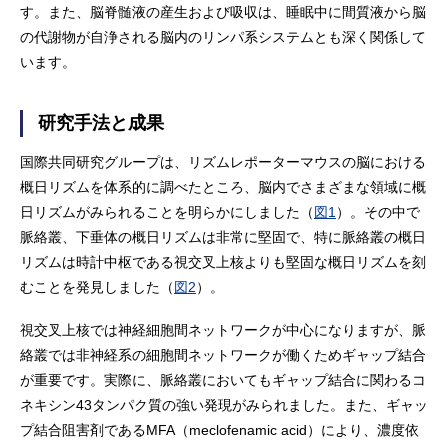
す。また、脳脊髄液の産生および吸収は、睡眠中に間質液から脳
の代謝物が自浄される脳内のリンパ系システムとも深く関係して
います。
研究手法と成果
国際共同研究グループは、リズムレポーターマウスの脳における
概日リズムを体系的に調べたところ、脳内でさまざまな領域に概
日リズムがみられることを明らかにしました（
図1
）。その中で
脈絡叢、下垂体の概日リズムは非常に堅固で、特に脈絡叢の概日
リズムは時計中枢である視交叉上核よりも堅固な概日リズムを刻
むことを発見しました（
図2
）。
視交叉上核では神経細胞間ネットワークが中心になりますが、脈
絡叢では非神経系の細胞間ネットワークが働くためギャップ結合
が重要です。実際に、脈絡叢においてもギャップ結合に関わるコ
ネキシン43タンパク質の強い発現がみられました。また、ギャッ
プ結合阻害剤であるMFA（meclofenamic acid）により、濃度依