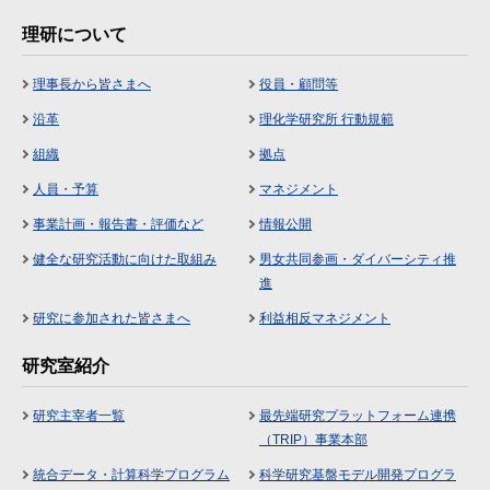
理研について
理事長から皆さまへ
役員・顧問等
沿革
理化学研究所 行動規範
組織
拠点
人員・予算
マネジメント
事業計画・報告書・評価など
情報公開
健全な研究活動に向けた取組み
男女共同参画・ダイバーシティ推
進
研究に参加された皆さまへ
利益相反マネジメント
研究室紹介
研究主宰者一覧
最先端研究プラットフォーム連携
（TRIP）事業本部
統合データ・計算科学プログラム
科学研究基盤モデル開発プログラ