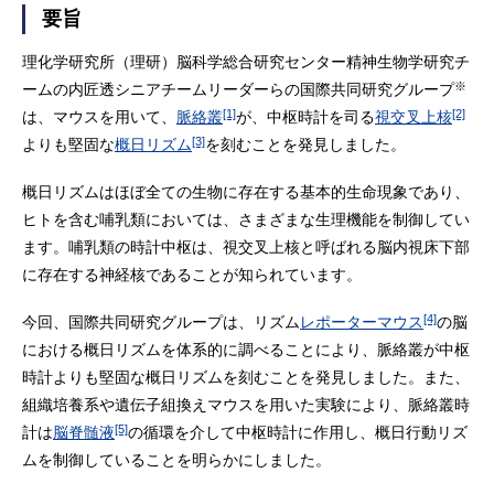
要旨
理化学研究所（理研）脳科学総合研究センター精神生物学研究チ
※
ームの内匠透シニアチームリーダーらの国際共同研究グループ
[1]
[2]
は、マウスを用いて、
脈絡叢
が、中枢時計を司る
視交叉上核
[3]
よりも堅固な
概日リズム
を刻むことを発見しました。
概日リズムはほぼ全ての生物に存在する基本的生命現象であり、
ヒトを含む哺乳類においては、さまざまな生理機能を制御してい
ます。哺乳類の時計中枢は、視交叉上核と呼ばれる脳内視床下部
に存在する神経核であることが知られています。
[4]
今回、国際共同研究グループは、リズム
レポーターマウス
の脳
における概日リズムを体系的に調べることにより、脈絡叢が中枢
時計よりも堅固な概日リズムを刻むことを発見しました。また、
組織培養系や遺伝子組換えマウスを用いた実験により、脈絡叢時
[5]
計は
脳脊髄液
の循環を介して中枢時計に作用し、概日行動リズ
ムを制御していることを明らかにしました。