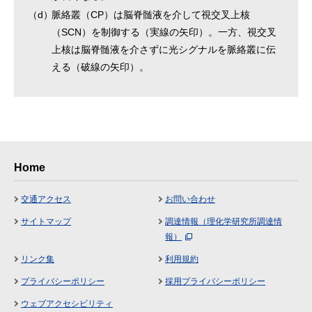
（d）
脈絡叢（CP）は脳脊髄液を介して視交叉上核
（SCN）を制御する（実線の矢印）。一方、視交叉
上核は脳脊髄液を介さずに光シグナルを脈絡叢に伝
える（破線の矢印）。
Home
交通アクセス
お問い合わせ
サイトマップ
調達情報（理化学研究所調達情
報）
リンク集
利用規約
プライバシーポリシー
採用プライバシーポリシー
ウェブアクセシビリティ