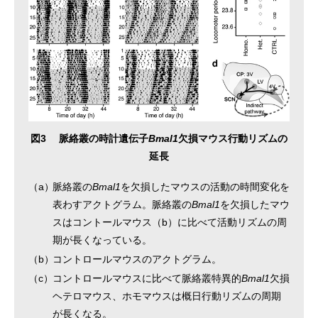
図3 脈絡叢の時計遺伝子
Bmal1
欠損マウス行動リズムの
延長
（a）
脈絡叢の
Bmal1
を欠損したマウスの活動の時間変化を
表わすアクトグラム。脈絡叢の
Bmal1
を欠損したマウ
スはコントールマウス（b）に比べて活動リズムの周
期が長くなっている。
（b）
コントロールマウスのアクトグラム。
（c）
コントロールマウスに比べて脈絡叢特異的
Bmal1
欠損
ヘテロマウス、ホモマウスは概日行動リズムの周期
が長くなる。