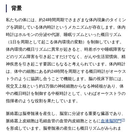
背景
私たちの体には、約24時間周期でさまざまな体内現象のタイミン
グを調節している体内時計というメカニズムが存在します。体内
時計はホルモンの分泌や代謝、睡眠リズムといった概日リズム
（1日を周期として起こる体内環境の変動）を制御しています。
体内環境の概日リズムに異常が起きると、時差ボケや睡眠障害な
どのリズム障害を引き起こすだけでなく、がんや生活習慣病、精
神疾患を引き起こす要因にもなると考えられています。体内時計
は、体中の細胞にある約24時間を周期とする概日時計がオーケス
トラのように協調し合うことで機能します。脳の視床下部には、
視交叉上核という約1万個の神経細胞からなる神経核があり、体
中の概日時計を制御する中枢時計として、いわばオーケストラの
指揮者のような役割を果たしています。
脈絡叢は脳脊髄液を産生し、脳室に分泌する重要な臓器であり、
[7]
脈絡叢上皮細胞は毛細血管の血管内皮細胞とともに
血液脳関門
を形成しています。脳脊髄液の産生にも概日リズムがみられま