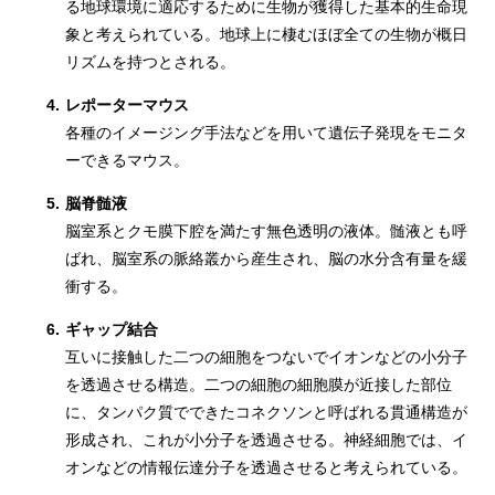
る地球環境に適応するために生物が獲得した基本的生命現
象と考えられている。地球上に棲むほぼ全ての生物が概日
リズムを持つとされる。
4.
レポーターマウス
各種のイメージング手法などを用いて遺伝子発現をモニタ
ーできるマウス。
5.
脳脊髄液
脳室系とクモ膜下腔を満たす無色透明の液体。髄液とも呼
ばれ、脳室系の脈絡叢から産生され、脳の水分含有量を緩
衝する。
6.
ギャップ結合
互いに接触した二つの細胞をつないでイオンなどの小分子
を透過させる構造。二つの細胞の細胞膜が近接した部位
に、タンパク質でできたコネクソンと呼ばれる貫通構造が
形成され、これが小分子を透過させる。神経細胞では、イ
オンなどの情報伝達分子を透過させると考えられている。