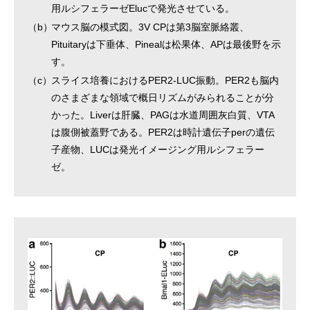
用ルシフェラーゼElucで発光させている。
（b）
マウス脳の模式図。3V CPは第3脳室脈絡叢、
Pituitaryは下垂体、Pinealは松果体、APは最後野を示
す。
（c）
スライス培養におけるPER2-LUC振動。PER2も脳内
のさまざまな領域で概日リズムがみられることが分
かった。Liverは肝臓、PAGは水道周囲灰白質、VTA
は腹側被蓋野である。PER2は時計遺伝子perの遺伝
子産物、LUCは発光イメージング用ルシフェラー
ゼ。