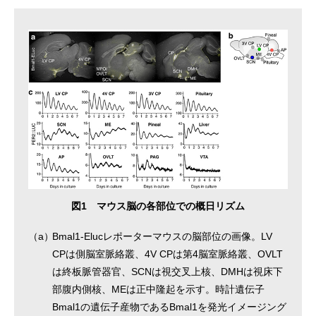
図1 マウス脳の各部位での概日リズム
（a）
Bmal1-Elucレポーターマウスの脳部位の画像。LV
CPは側脳室脈絡叢、4V CPは第4脳室脈絡叢、OVLT
は終板脈管器官、SCNは視交叉上核、DMHは視床下
部腹内側核、MEは正中隆起を示す。時計遺伝子
Bmal1の遺伝子産物であるBmal1を発光イメージング