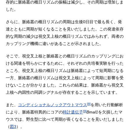
存的に脈絡叢の概日リズムの振幅は減少し、その周期は増加しま
した。
さらに、脈絡叢の概日リズムの周期は生後0日目で最も長く、発
達とともに周期が短くなることを見いだしました。この発達依存
的な周期の減少は視交叉上核の概日リズムではみられず、両者の
カップリング機構に違いがあることが示されました。
そこで、視交叉上核と脈絡叢との概日リズムのカップリングにお
ける関連を明らかにするために、それぞれの共培養実験を行った
ところ、視交叉上核の概日リズムは脈絡叢によって短周期になる
一方、脈絡叢の概日リズムは視交叉上核によって周期に影響を受
けないことが分かりました。これらの結果は、脈絡叢から視交叉
上核へ内因性の同調シグナルが存在することを示しています。
[8]
また、
コンディショナルノックアウトマウス
を用いた行動解析
[9]
により、脈絡叢特異的にコアの
時計遺伝子
Bmal1
を欠損したマ
ウスでは、野生型に比べて周期が長くなることを見いだしました
（
図3
）。