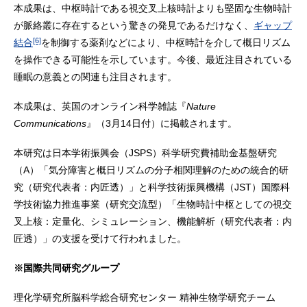
本成果は、中枢時計である視交叉上核時計よりも堅固な生物時計
が脈絡叢に存在するという驚きの発見であるだけなく、
ギャップ
[6]
結合
を制御する薬剤などにより、中枢時計を介して概日リズム
を操作できる可能性を示しています。今後、最近注目されている
睡眠の意義との関連も注目されます。
本成果は、英国のオンライン科学雑誌『
Nature
Communications
』（3月14日付）に掲載されます。
本研究は日本学術振興会（JSPS）科学研究費補助金基盤研究
（A）「気分障害と概日リズムの分子相関理解のための統合的研
究（研究代表者：内匠透）」と科学技術振興機構（JST）国際科
学技術協力推進事業（研究交流型）「生物時計中枢としての視交
叉上核：定量化、シミュレーション、機能解析（研究代表者：内
匠透）」の支援を受けて行われました。
※国際共同研究グループ
理化学研究所脳科学総合研究センター 精神生物学研究チーム