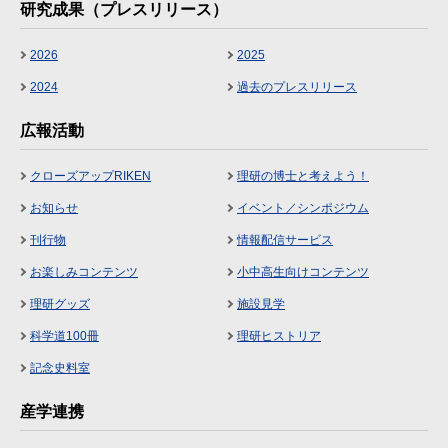
研究成果（プレスリリース）
2026
2025
2024
過去のプレスリリース
広報活動
クローズアップRIKEN
理研の博士と考えよう！
お知らせ
イベント／シンポジウム
刊行物
情報配信サービス
お楽しみコンテンツ
小中高生向けコンテンツ
理研グッズ
施設見学
科学道100冊
理研ヒストリア
記念史料室
産学連携