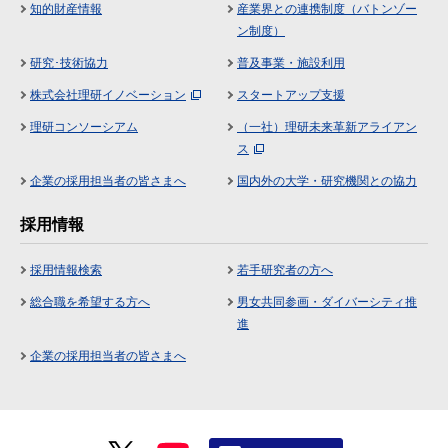
知的財産情報
産業界との連携制度（バトンゾー
ン制度）
研究･技術協力
普及事業・施設利用
株式会社理研イノベーション
スタートアップ支援
理研コンソーシアム
（一社）理研未来革新アライアン
ス
企業の採用担当者の皆さまへ
国内外の大学・研究機関との協力
採用情報
採用情報検索
若手研究者の方へ
総合職を希望する方へ
男女共同参画・ダイバーシティ推
進
企業の採用担当者の皆さまへ