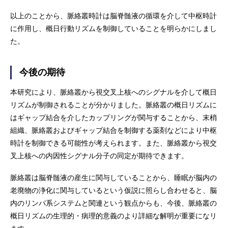
以上のことから、脈絡叢時計は脳脊髄液の循環を介して中枢時計
に作用し、概日行動リズムを制御していることを明らかにしまし
た。
今後の期待
本研究により、脈絡叢から視交叉上核へのシグナルを介して概日
リズムが制御されることが分かりました。脈絡叢の概日リズムに
はギャップ結合を介したカップリングが関与することから、末梢
組織、脈絡叢およびギャップ結合を制御する薬剤などにより中枢
時計を制御できる可能性が考えられます。また、脈絡叢から視交
叉上核への内因性シグナル分子の同定が期待できます。
脈絡叢は脳脊髄液の産生に関与していることから、睡眠が脳内の
老廃物の浄化に関与しているという仮説に照らし合わせると、脳
内のリンパ系システムと関連という観点からも、今後、脈絡叢の
概日リズムの生理的・病理的意義のより詳細な解明が重要になリ