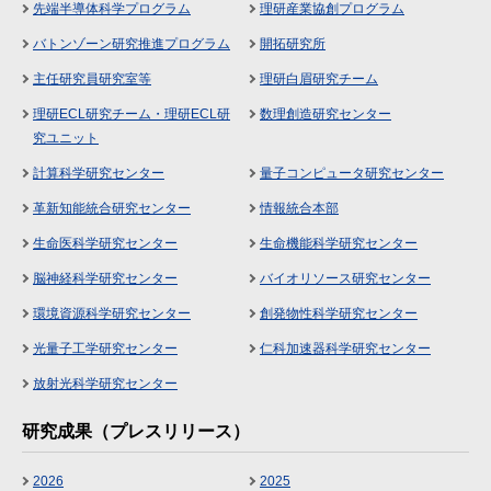
先端半導体科学プログラム
理研産業協創プログラム
バトンゾーン研究推進プログラム
開拓研究所
主任研究員研究室等
理研白眉研究チーム
理研ECL研究チーム・理研ECL研
数理創造研究センター
究ユニット
計算科学研究センター
量子コンピュータ研究センター
革新知能統合研究センター
情報統合本部
生命医科学研究センター
生命機能科学研究センター
脳神経科学研究センター
バイオリソース研究センター
環境資源科学研究センター
創発物性科学研究センター
光量子工学研究センター
仁科加速器科学研究センター
放射光科学研究センター
研究成果（プレスリリース）
2026
2025