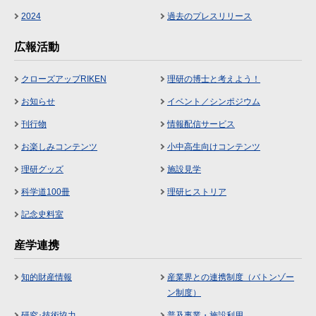
2024
過去のプレスリリース
広報活動
クローズアップRIKEN
理研の博士と考えよう！
お知らせ
イベント／シンポジウム
刊行物
情報配信サービス
お楽しみコンテンツ
小中高生向けコンテンツ
理研グッズ
施設見学
科学道100冊
理研ヒストリア
記念史料室
産学連携
知的財産情報
産業界との連携制度（バトンゾー
ン制度）
研究･技術協力
普及事業・施設利用