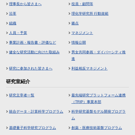
理事長から皆さまへ
役員・顧問等
沿革
理化学研究所 行動規範
組織
拠点
人員・予算
マネジメント
事業計画・報告書・評価など
情報公開
健全な研究活動に向けた取組み
男女共同参画・ダイバーシティ推
進
研究に参加された皆さまへ
利益相反マネジメント
研究室紹介
研究主宰者一覧
最先端研究プラットフォーム連携
（TRIP）事業本部
統合データ・計算科学プログラム
科学研究基盤モデル開発プログラ
ム
基礎量子科学研究プログラム
創薬・医療技術基盤プログラム