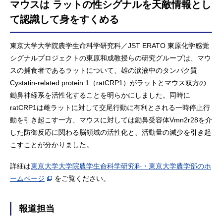
マウスは ラットの性シグナルを天敵情報とし
て認識して身をすくめる
東京大学大学院農学生命科学研究科／JST ERATO 東原化学感覚
シグナルプロジェクトの東原和成教授らの研究グループは、マウ
スの捕食者であるラットについて、雄の涙液中のタンパク質
Cystatin-related protein 1（ratCRP1）がラットとマウス双方の
鋤鼻神経系を活性化することを明らかにしました。同時に
ratCRP1は雌ラットに対して交尾行動に有利とされる一時停止行
動を引き起こす一方、マウスに対しては鋤鼻受容体Vmn2r28を介
した防御反応に関わる脳領域の活性化と、活動量の減少を引き起
こすことが分かりました。
詳細は
東京大学大学院農学生命科学研究科・東京大学農学部のホ
ームページ
をご覧ください。
報道担当