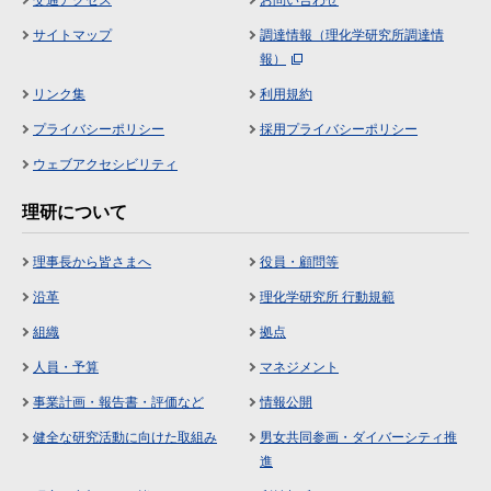
交通アクセス
お問い合わせ
サイトマップ
調達情報（理化学研究所調達情
報）
リンク集
利用規約
プライバシーポリシー
採用プライバシーポリシー
ウェブアクセシビリティ
理研について
理事長から皆さまへ
役員・顧問等
沿革
理化学研究所 行動規範
組織
拠点
人員・予算
マネジメント
事業計画・報告書・評価など
情報公開
健全な研究活動に向けた取組み
男女共同参画・ダイバーシティ推
進