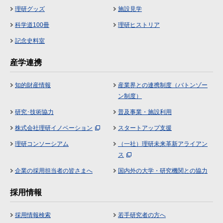
理研グッズ
施設見学
科学道100冊
理研ヒストリア
記念史料室
産学連携
知的財産情報
産業界との連携制度（バトンゾー
ン制度）
研究･技術協力
普及事業・施設利用
株式会社理研イノベーション
スタートアップ支援
理研コンソーシアム
（一社）理研未来革新アライアン
ス
企業の採用担当者の皆さまへ
国内外の大学・研究機関との協力
採用情報
採用情報検索
若手研究者の方へ