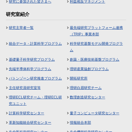
研究に参加された皆さまへ
利益相反マネジメント
研究室紹介
研究主宰者一覧
最先端研究プラットフォーム連携
（TRIP）事業本部
統合データ・計算科学プログラム
科学研究基盤モデル開発プログラ
ム
基礎量子科学研究プログラム
創薬・医療技術基盤プログラム
先端半導体科学プログラム
理研産業協創プログラム
バトンゾーン研究推進プログラム
開拓研究所
主任研究員研究室等
理研白眉研究チーム
理研ECL研究チーム・理研ECL研
数理創造研究センター
究ユニット
計算科学研究センター
量子コンピュータ研究センター
革新知能統合研究センター
情報統合本部