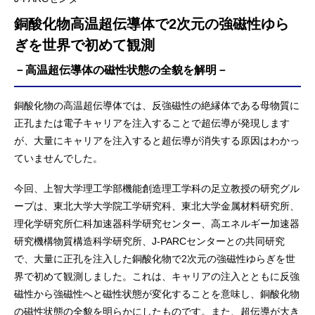
銅酸化物高温超伝導体で2次元の強磁性ゆら
ぎを世界で初めて観測
－高温超伝導体の磁性状態の全貌を解明－
銅酸化物の高温超伝導体では、反強磁性の絶縁体である母物質に
正孔または電子キャリアを注入することで超伝導が発現します
が、大量にキャリアを注入すると超伝導が消失する原因はわかっ
ていませんでした。
今回、上智大学理工学部機能創造理工学科の足立教授の研究グル
ープは、東北大学大学院工学研究科、東北大学金属材料研究所、
理化学研究所仁科加速器科学研究センター、高エネルギー加速器
研究機構物質構造科学研究所、J-PARCセンターとの共同研究
で、大量に正孔を注入した銅酸化物で2次元の強磁性ゆらぎを世
界で初めて観測しました。これは、キャリアの注入とともに反強
磁性から強磁性へと磁性状態が変化することを意味し、銅酸化物
の磁性状態の全貌を明らかにしたものです。また、超伝導が大き