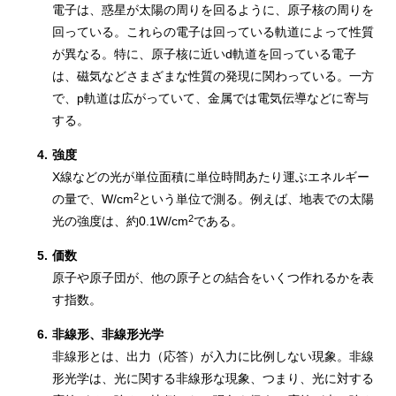
電子は、惑星が太陽の周りを回るように、原子核の周りを
回っている。これらの電子は回っている軌道によって性質
が異なる。特に、原子核に近いd軌道を回っている電子
は、磁気などさまざまな性質の発現に関わっている。一方
で、p軌道は広がっていて、金属では電気伝導などに寄与
する。
4.
強度
X線などの光が単位面積に単位時間あたり運ぶエネルギー
2
の量で、W/cm
という単位で測る。例えば、地表での太陽
2
光の強度は、約0.1W/cm
である。
5.
価数
原子や原子団が、他の原子との結合をいくつ作れるかを表
す指数。
6.
非線形、非線形光学
非線形とは、出力（応答）が入力に比例しない現象。非線
形光学は、光に関する非線形な現象、つまり、光に対する