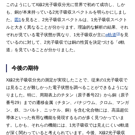
このようにしてX線2光子吸収分光に世界で初めて成功し、しか
も、銅が本来持っている2光子吸収スペクトルを明らかにしまし
た。
図1
を見ると、2光子吸収スペクトルは、1光子吸収スペクト
ルと大きく異なることが分かります。理論的な解析の結果、それ
[3]
ぞれが見ている電子状態が異なり、1光子吸収が主に
p軌道
を見
ているのに対して、2光子吸収では銅の性質を決定づける「d軌
道」を見ていることが分かりました。
今後の期待
X線2光子吸収分光の測定が実現したことで、従来の1光子吸収で
は見ることが難しかった電子状態を調べることができるようにな
りました。特に、周期表上のチタン（原子番号22）から銅（原子
番号29）までの遷移金属（チタン、バナジウム、クロム、マンガ
ン、鉄、コバルト、ニッケル、銅）を含む化合物には、高温超伝
導体といった有用な機能を発現するものが多く見つかっていま
す。しかも、それらの機能には、1光子吸収では見えにくいd軌道
が深く関わっていると考えられています。今後、X線2光子吸収