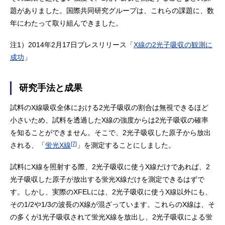
題がありました。国際共同研究グループは、これらの課題に、数
年にわたって取り組んできました。
注1）2014年2月17日プレスリリース「
X線の2光子吸収の観測に
成功
」
研究手法と成果
試料のX線吸収全体における2光子吸収の割合は無視できるほど
小さいため、試料を透過したX線の強度からは2光子吸収の確率
を知ることができません。そこで、2光子吸収した原子から放出
[7]
される、「
蛍光X線
」を測定することにしました。
試料にX線を照射する際、2光子吸収に使うX線だけであれば、2
光子吸収した原子が放出する蛍光X線だけを測定できるはずで
す。しかし、実際のXFELには、2光子吸収に使うX線以外にも、
その1/2や1/3の波長のX線が混ざっています。これらのX線は、そ
の多くが1光子吸収されて蛍光X線を放出し、2光子吸収による蛍