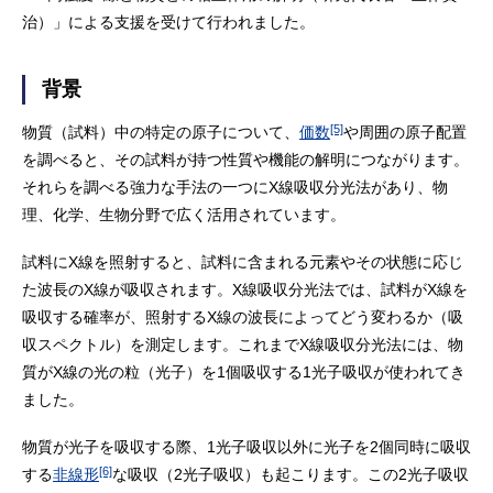
治）」による支援を受けて行われました。
背景
[5]
物質（試料）中の特定の原子について、
価数
や周囲の原子配置
を調べると、その試料が持つ性質や機能の解明につながります。
それらを調べる強力な手法の一つにX線吸収分光法があり、物
理、化学、生物分野で広く活用されています。
試料にX線を照射すると、試料に含まれる元素やその状態に応じ
た波長のX線が吸収されます。X線吸収分光法では、試料がX線を
吸収する確率が、照射するX線の波長によってどう変わるか（吸
収スペクトル）を測定します。これまでX線吸収分光法には、物
質がX線の光の粒（光子）を1個吸収する1光子吸収が使われてき
ました。
物質が光子を吸収する際、1光子吸収以外に光子を2個同時に吸収
[6]
する
非線形
な吸収（2光子吸収）も起こります。この2光子吸収