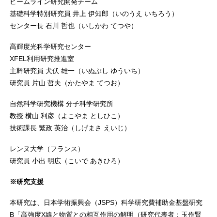
ビームライン研究開発チーム
基礎科学特別研究員 井上 伊知郎（いのうえ いちろう）
センター長 石川 哲也（いしかわ てつや）
高輝度光科学研究センター
XFEL利用研究推進室
主幹研究員 犬伏 雄一（いぬぶし ゆういち）
研究員 片山 哲夫（かたやま てつお）
自然科学研究機構 分子科学研究所
教授 横山 利彦（よこやま としひこ）
技術課長 繁政 英治（しげまさ えいじ）
レンヌ大学（フランス）
研究員 小出 明広（こいで あきひろ）
※研究支援
本研究は、日本学術振興会（JSPS）科学研究費補助金基盤研究
B「高強度X線と物質との相互作用の解明（研究代表者：玉作賢