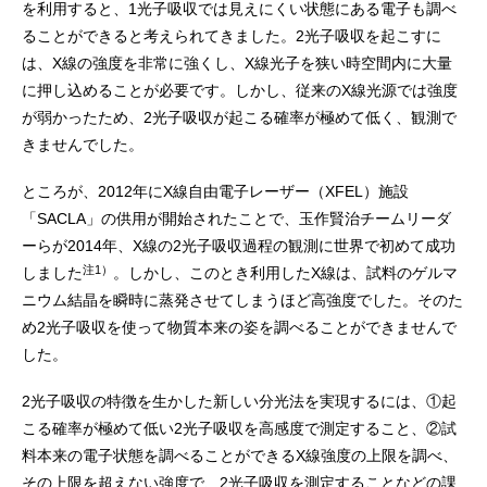
を利用すると、1光子吸収では見えにくい状態にある電子も調べ
ることができると考えられてきました。2光子吸収を起こすに
は、X線の強度を非常に強くし、X線光子を狭い時空間内に大量
に押し込めることが必要です。しかし、従来のX線光源では強度
が弱かったため、2光子吸収が起こる確率が極めて低く、観測で
きませんでした。
ところが、2012年にX線自由電子レーザー（XFEL）施設
「SACLA」の供用が開始されたことで、玉作賢治チームリーダ
ーらが2014年、X線の2光子吸収過程の観測に世界で初めて成功
注1）
しました
。しかし、このとき利用したX線は、試料のゲルマ
ニウム結晶を瞬時に蒸発させてしまうほど高強度でした。そのた
め2光子吸収を使って物質本来の姿を調べることができませんで
した。
2光子吸収の特徴を生かした新しい分光法を実現するには、①起
こる確率が極めて低い2光子吸収を高感度で測定すること、②試
料本来の電子状態を調べることができるX線強度の上限を調べ、
その上限を超えない強度で、2光子吸収を測定することなどの課