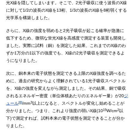
光X線を隠してしまいます。そこで、2光子吸収に使う波長のX線
に対して1/2の波長のX線を13桁、1/3の波長のX線を8桁弱くする
光学系を構築しました。
さらに、X線の強度を弱めると2光子吸収が起こる確率が急激に
低下するため、微弱な蛍光X線を高感度で測定する装置も開発し
ました。実際に試料（銅）を測定した結果、これまでのX線のわ
ずか1万分の1以下の強度でも、X線の2光子吸収を測定できるよ
うになりました。
次に、銅本来の電子状態を測定できる上限のX線強度を調べるた
めに、過去の研究からよく理解されている1光子吸収スペクトル
を、X線の強度を変えながら測定しました。その結果、銅で吸収
されるエネルギー密度（単位体積あたりのエネルギー量）が20
ジ
[8]
3
ュール
/mm
以上になると、スペクトルが変化し始めることが
15
2
分かりました。つまり、これより強度の弱いX線(10
W/cm
以
下)で測定すれば、試料本来の電子状態を測定できることが分か
りました。