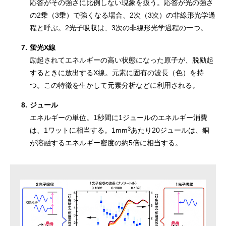
応答がその強さに比例しない現象を扱う。応答が光の強さ
の2乗（3乗）で強くなる場合、2次（3次）の非線形光学過
程と呼ぶ。2光子吸収は、3次の非線形光学過程の一つ。
7.
蛍光X線
励起されてエネルギーの高い状態になった原子が、脱励起
するときに放出するX線。元素に固有の波長（色）を持
つ。この特徴を生かして元素分析などに利用される。
8.
ジュール
エネルギーの単位。1秒間に1ジュールのエネルギー消費
3
は、1ワットに相当する。1mm
あたり20ジュールは、銅
が溶融するエネルギー密度の約5倍に相当する。