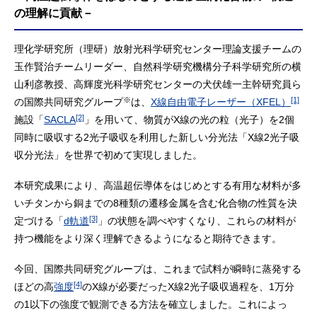
の理解に貢献－
理化学研究所（理研）放射光科学研究センター理論支援チームの
玉作賢治チームリーダー、自然科学研究機構分子科学研究所の横
山利彦教授、高輝度光科学研究センターの犬伏雄一主幹研究員ら
※
[1]
の国際共同研究グループ
は、
X線自由電子レーザー（XFEL）
[2]
施設「
SACLA
」を用いて、物質がX線の光の粒（光子）を2個
同時に吸収する2光子吸収を利用した新しい分光法「X線2光子吸
収分光法」を世界で初めて実現しました。
本研究成果により、高温超伝導体をはじめとする有用な材料が多
いチタンから銅までの8種類の遷移金属を含む化合物の性質を決
[3]
定づける「
d軌道
」の状態を調べやすくなり、これらの材料が
持つ機能をより深く理解できるようになると期待できます。
今回、国際共同研究グループは、これまで試料が瞬時に蒸発する
[4]
ほどの高
強度
のX線が必要だったX線2光子吸収過程を、1万分
の1以下の強度で観測できる方法を確立しました。これによっ