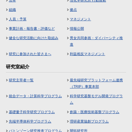
沿革
理化学研究所 行動規範
組織
拠点
人員・予算
マネジメント
事業計画・報告書・評価など
情報公開
健全な研究活動に向けた取組み
男女共同参画・ダイバーシティ推
進
研究に参加された皆さまへ
利益相反マネジメント
研究室紹介
研究主宰者一覧
最先端研究プラットフォーム連携
（TRIP）事業本部
統合データ・計算科学プログラム
科学研究基盤モデル開発プログラ
ム
基礎量子科学研究プログラム
創薬・医療技術基盤プログラム
先端半導体科学プログラム
理研産業協創プログラム
バトンゾーン研究推進プログラム
開拓研究所