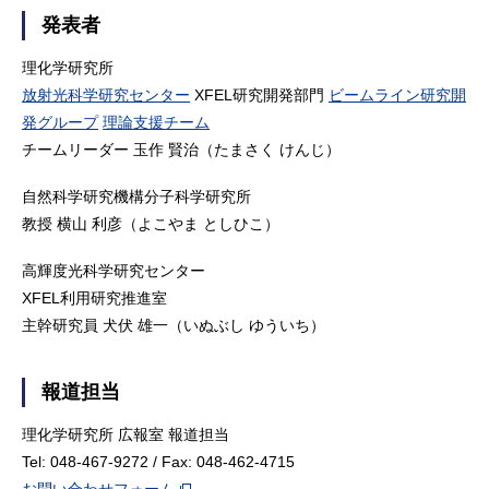
発表者
理化学研究所
放射光科学研究センター
XFEL研究開発部門
ビームライン研究開
発グループ
理論支援チーム
チームリーダー 玉作 賢治（たまさく けんじ）
自然科学研究機構分子科学研究所
教授 横山 利彦（よこやま としひこ）
高輝度光科学研究センター
XFEL利用研究推進室
主幹研究員 犬伏 雄一（いぬぶし ゆういち）
報道担当
理化学研究所 広報室 報道担当
Tel: 048-467-9272 / Fax: 048-462-4715
お問い合わせフォーム