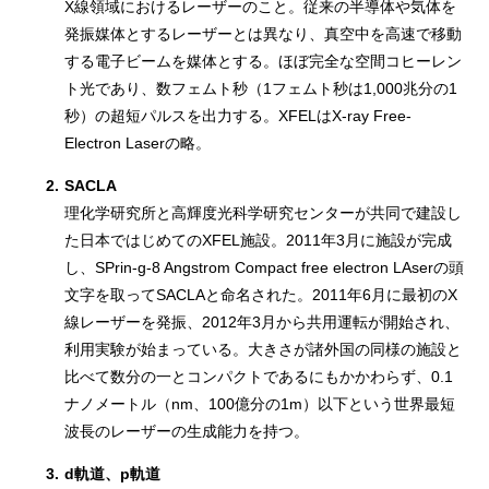
X線領域におけるレーザーのこと。従来の半導体や気体を
発振媒体とするレーザーとは異なり、真空中を高速で移動
する電子ビームを媒体とする。ほぼ完全な空間コヒーレン
ト光であり、数フェムト秒（1フェムト秒は1,000兆分の1
秒）の超短パルスを出力する。XFELはX-ray Free-
Electron Laserの略。
2.
SACLA
理化学研究所と高輝度光科学研究センターが共同で建設し
た日本ではじめてのXFEL施設。2011年3月に施設が完成
し、SPrin-g-8 Angstrom Compact free electron LAserの頭
文字を取ってSACLAと命名された。2011年6月に最初のX
線レーザーを発振、2012年3月から共用運転が開始され、
利用実験が始まっている。大きさが諸外国の同様の施設と
比べて数分の一とコンパクトであるにもかかわらず、0.1
ナノメートル（nm、100億分の1m）以下という世界最短
波長のレーザーの生成能力を持つ。
3.
d軌道、p軌道