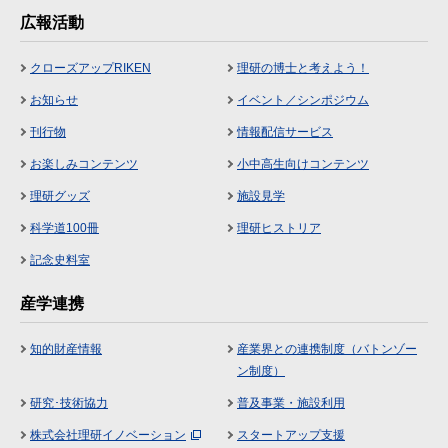
広報活動
クローズアップRIKEN
理研の博士と考えよう！
お知らせ
イベント／シンポジウム
刊行物
情報配信サービス
お楽しみコンテンツ
小中高生向けコンテンツ
理研グッズ
施設見学
科学道100冊
理研ヒストリア
記念史料室
産学連携
知的財産情報
産業界との連携制度（バトンゾー
ン制度）
研究･技術協力
普及事業・施設利用
株式会社理研イノベーション
スタートアップ支援