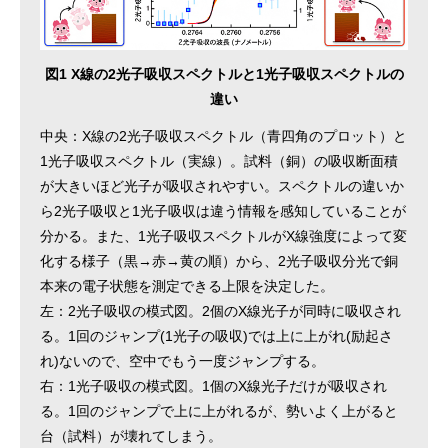
図1 X線の2光子吸収スペクトルと1光子吸収スペクトルの
違い
中央：X線の2光子吸収スペクトル（青四角のプロット）と
1光子吸収スペクトル（実線）。試料（銅）の吸収断面積
が大きいほど光子が吸収されやすい。スペクトルの違いか
ら2光子吸収と1光子吸収は違う情報を感知していることが
分かる。また、1光子吸収スペクトルがX線強度によって変
化する様子（黒→赤→黄の順）から、2光子吸収分光で銅
本来の電子状態を測定できる上限を決定した。
左：2光子吸収の模式図。2個のX線光子が同時に吸収され
る。1回のジャンプ(1光子の吸収)では上に上がれ(励起さ
れ)ないので、空中でもう一度ジャンプする。
右：1光子吸収の模式図。1個のX線光子だけが吸収され
る。1回のジャンプで上に上がれるが、勢いよく上がると
台（試料）が壊れてしまう。