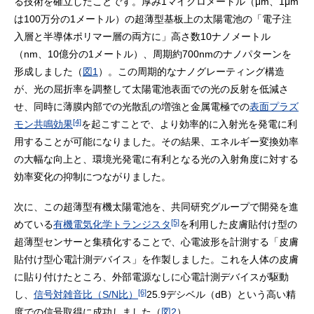
る技術を確立したことです。厚み1マイクロメートル（μm、1μm
は100万分の1メートル）の超薄型基板上の太陽電池の「電子注
入層と半導体ポリマー層の両方に」高さ数10ナノメートル
（nm、10億分の1メートル）、周期約700nmのナノパターンを
形成しました（
図1
）。この周期的なナノグレーティング構造
が、光の屈折率を調整して太陽電池表面での光の反射を低減さ
せ、同時に薄膜内部での光散乱の増強と金属電極での
表面プラズ
[4]
モン共鳴効果
を起こすことで、より効率的に入射光を発電に利
用することが可能になりました。その結果、エネルギー変換効率
の大幅な向上と、環境光発電に有利となる光の入射角度に対する
効率変化の抑制につながりました。
次に、この超薄型有機太陽電池を、共同研究グループで開発を進
[5]
めている
有機電気化学トランジスタ
を利用した皮膚貼付け型の
超薄型センサーと集積化することで、心電波形を計測する「皮膚
貼付け型心電計測デバイス」を作製しました。これを人体の皮膚
に貼り付けたところ、外部電源なしに心電計測デバイスが駆動
[6]
し、
信号対雑音比（S/N比）
25.9デシベル（dB）という高い精
度での信号取得に成功しました（
図2
）。