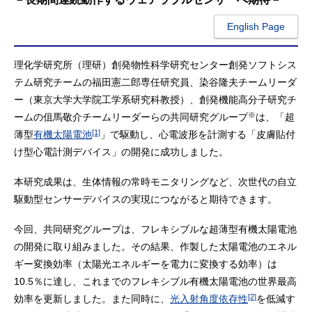
English Page
理化学研究所（理研）創発物性科学研究センター創発ソフトシス
テム研究チームの福田憲二郎専任研究員、染谷隆夫チームリーダ
ー（東京大学大学院工学系研究科教授）、創発機能高分子研究チ
※
ームの伹馬敬介チームリーダーらの共同研究グループ
は、「超
[1]
薄型
有機太陽電池
」で駆動し、心電波形を計測する「皮膚貼付
け型心電計測デバイス」の開発に成功しました。
本研究成果は、生体情報の常時モニタリングなど、次世代の自立
駆動型センサーデバイスの実現につながると期待できます。
今回、共同研究グループは、フレキシブルな超薄型有機太陽電池
の開発に取り組みました。その結果、作製した太陽電池のエネル
ギー変換効率（太陽光エネルギーを電力に変換する効率）は
10.5％に達し、これまでのフレキシブル有機太陽電池の世界最高
[2]
効率を更新しました。また同時に、
光入射角度依存性
を低減す