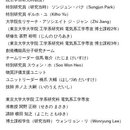
特別研究員（研究当時） ソンジュン・パク（Sungjun Park）
特別研究員 ギルホ・ユ（Kilho Yu）
大学院生リサーチ・アソシエイト ジ・ジャン（Zhi Jiang）
（東京大学大学院 工学系研究科 電気系工学専攻 博士課程2年）
研修生 甚野 裕明（じんの ひろあき）
（東京大学大学院 工学系研究科 電気系工学専攻 博士課程3年）
創発機能高分子研究チーム
チームリーダー 伹馬 敬介（たじま けいすけ）
特別研究員 スウォン・ホ（Soo Won Heo）
物質評価支援ユニット
ユニットリーダー 橋爪 大輔（はしづめ だいすけ）
技師 井ノ上 大嗣（いのうえ だいし）
東京大学大学院 工学系研究科 電気系工学専攻
准教授 関野 正樹（せきの まさき）
講師 横田 知之（よこた ともゆき）
博士課程学生（研究当時） ウォンリョン・リ（Wonryung Lee）