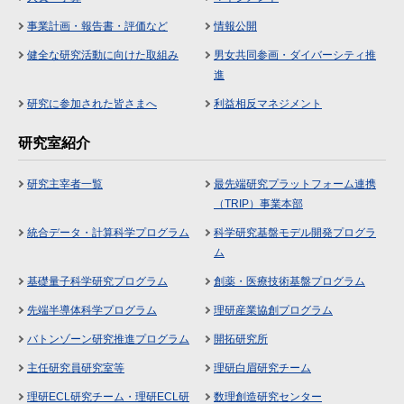
事業計画・報告書・評価など
情報公開
健全な研究活動に向けた取組み
男女共同参画・ダイバーシティ推
進
研究に参加された皆さまへ
利益相反マネジメント
研究室紹介
研究主宰者一覧
最先端研究プラットフォーム連携
（TRIP）事業本部
統合データ・計算科学プログラム
科学研究基盤モデル開発プログラ
ム
基礎量子科学研究プログラム
創薬・医療技術基盤プログラム
先端半導体科学プログラム
理研産業協創プログラム
バトンゾーン研究推進プログラム
開拓研究所
主任研究員研究室等
理研白眉研究チーム
理研ECL研究チーム・理研ECL研
数理創造研究センター