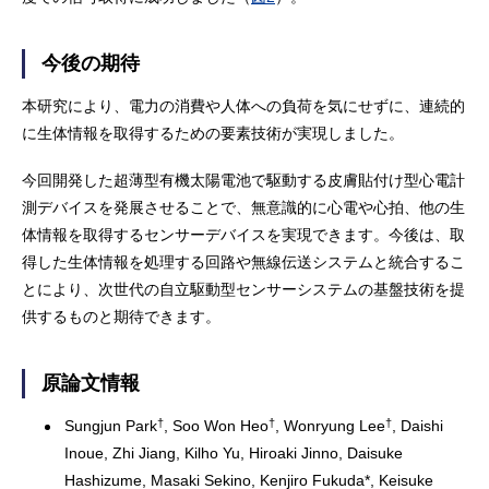
今後の期待
本研究により、電力の消費や人体への負荷を気にせずに、連続的
に生体情報を取得するための要素技術が実現しました。
今回開発した超薄型有機太陽電池で駆動する皮膚貼付け型心電計
測デバイスを発展させることで、無意識的に心電や心拍、他の生
体情報を取得するセンサーデバイスを実現できます。今後は、取
得した生体情報を処理する回路や無線伝送システムと統合するこ
とにより、次世代の自立駆動型センサーシステムの基盤技術を提
供するものと期待できます。
原論文情報
†
†
†
Sungjun Park
, Soo Won Heo
, Wonryung Lee
, Daishi
Inoue, Zhi Jiang, Kilho Yu, Hiroaki Jinno, Daisuke
Hashizume, Masaki Sekino, Kenjiro Fukuda*, Keisuke