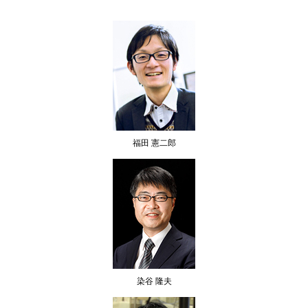
福田 憲二郎
染谷 隆夫