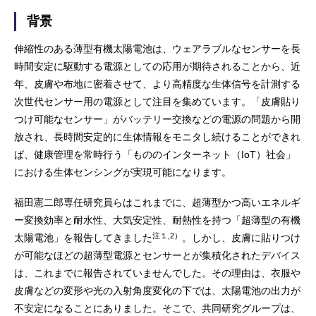
背景
伸縮性のある薄型有機太陽電池は、ウェアラブルなセンサーを長
時間安定に駆動する電源としての応用が期待されることから、近
年、皮膚や布地に密着させて、より高精度な生体信号を計測する
次世代センサー用の電源として注目を集めています。「皮膚貼り
つけ可能なセンサー」がバッテリー交換などの電源の問題から開
放され、長時間安定的に生体情報をモニタし続けることができれ
ば、健康管理を常時行う「もののインターネット（IoT）社会」
における生体センシングが実現可能になります。
福田憲二郎専任研究員らはこれまでに、超薄型かつ高いエネルギ
ー変換効率と耐水性、大気安定性、耐熱性を持つ「超薄型の有機
注１,2）
太陽電池」を報告してきました
。しかし、皮膚に貼りつけ
が可能なほどの超薄型電源とセンサーとが集積化されたデバイス
は、これまでに報告されていませんでした。その理由は、衣服や
皮膚などの変形や光の入射角度変化の下では、太陽電池の出力が
不安定になることにありました。そこで、共同研究グループは、