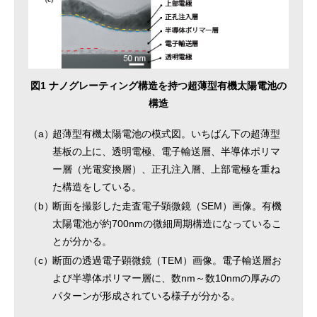
図1 ナノグレーティング構造を持つ超薄型有機太陽電池の
構造
（a）
超薄型有機太陽電池の模式図。いちばん下の超薄型
基板の上に、透明電極、電子輸送層、半導体ポリマ
ー層（光電変換層）、正孔注入層、上部電極を重ね
た構造をしている。
（b）
断面を撮影した走査電子顕微鏡（SEM）画像。有機
太陽電池が約700nmの微細周期構造になっているこ
とが分かる。
（c）
断面の透過電子顕微鏡（TEM）画像。電子輸送層お
よび半導体ポリマー層に、数nm～数10nmの厚みの
パターンが形成されている様子が分かる。