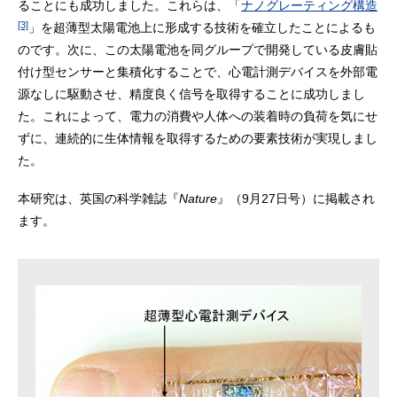
ることにも成功しました。これらは、「
ナノグレーティング構造
[3]
」を超薄型太陽電池上に形成する技術を確立したことによるも
のです。次に、この太陽電池を同グループで開発している皮膚貼
付け型センサーと集積化することで、心電計測デバイスを外部電
源なしに駆動させ、精度良く信号を取得することに成功しまし
た。これによって、電力の消費や人体への装着時の負荷を気にせ
ずに、連続的に生体情報を取得するための要素技術が実現しまし
た。
本研究は、英国の科学雑誌『
Nature
』（9月27日号）に掲載され
ます。