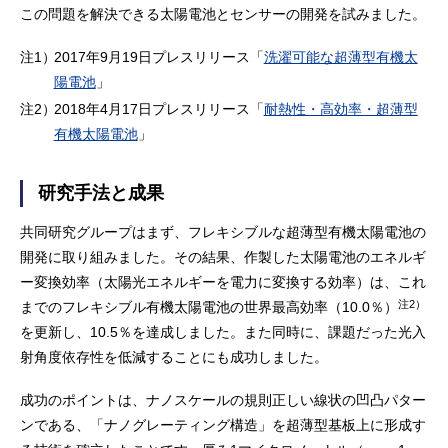
この問題を解決できる太陽電池とセンサーの開発を試みました。
注1）
2017年9月19日プレスリリース「
洗濯可能な超薄型有機太
陽電池
」
注2）
2018年4月17日プレスリリース「
耐熱性・高効率・超薄型
有機太陽電池
」
研究手法と成果
共同研究グループはまず、フレキシブルな超薄型有機太陽電池の
開発に取り組みました。その結果、作製した太陽電池のエネルギ
ー変換効率（太陽光エネルギーを電力に変換する効率）は、これ
注2）
までのフレキシブル有機太陽電池の世界最高効率（10.0％）
を更新し、10.5％を達成しました。また同時に、課題だった光入
射角度依存性を低減することにも成功しました。
成功のポイントは、ナノスケールの規則正しい線状の凹凸パター
ンである、「ナノグレーティング構造」を超薄型基板上に形成す