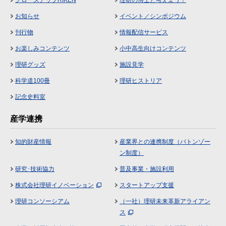
クローズアップRIKEN
理研の博士と考えよう！
お知らせ
イベント／シンポジウム
刊行物
情報配信サービス
お楽しみコンテンツ
小中高生向けコンテンツ
理研グッズ
施設見学
科学道100冊
理研ヒストリア
記念史料室
産学連携
知的財産情報
産業界との連携制度（バトンゾー
ン制度）
研究･技術協力
普及事業・施設利用
株式会社理研イノベーション
スタートアップ支援
理研コンソーシアム
（一社）理研未来革新アライアン
ス