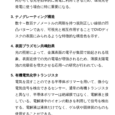
向からくる光を効率的に発電に利用できるため、環境光を
発電に使う場合に特に重要になる。
3.
ナノグレーティング構造
数十～数百ナノメートルの周期を持つ規則正しい線状の凹
凸パターンであり、可視光と相互作用することでDVDディ
スクの表面にみられるような特徴的な構造色を示す。
4.
表面プラズモン共鳴効果
光の照射によって、金属表面の電子が集団で励起される現
象。表面近傍での光の電場が増強されるため、薄膜太陽電
池の光吸収を増大させる応用への研究が行われている。
5.
有機電気化学トランジスタ
電気を流すことのできる半導体ポリマーを用いて、微小な
電気信号を検出できるセンサー。通常の有機トランジスタ
と異なり、半導体ポリマーは絶縁膜ではなく、電解液と接
している。電解液中のイオンの動きを利用して信号を検出
する。電解液は液体だけでなく、ゲル状や固体状のものも
使用することができる。