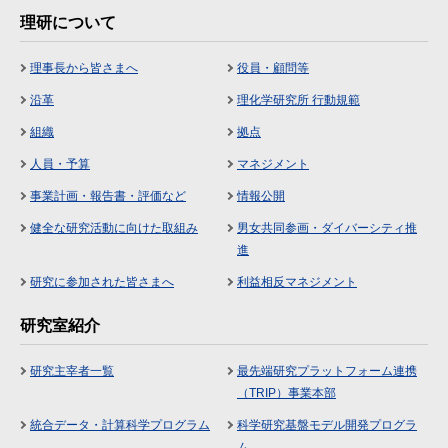
理研について
理事長から皆さまへ
役員・顧問等
沿革
理化学研究所 行動規範
組織
拠点
人員・予算
マネジメント
事業計画・報告書・評価など
情報公開
健全な研究活動に向けた取組み
男女共同参画・ダイバーシティ推
進
研究に参加された皆さまへ
利益相反マネジメント
研究室紹介
研究主宰者一覧
最先端研究プラットフォーム連携
（TRIP）事業本部
統合データ・計算科学プログラム
科学研究基盤モデル開発プログラ
ム