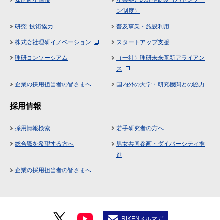
知的財産情報
産業界との連携制度（バトンゾー
ン制度）
研究･技術協力
普及事業・施設利用
株式会社理研イノベーション
スタートアップ支援
理研コンソーシアム
（一社）理研未来革新アライアン
ス
企業の採用担当者の皆さまへ
国内外の大学・研究機関との協力
採用情報
採用情報検索
若手研究者の方へ
総合職を希望する方へ
男女共同参画・ダイバーシティ推
進
企業の採用担当者の皆さまへ
RIKENメルマガ