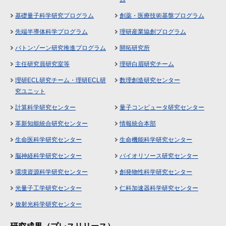
基礎量子科学研究プログラム
創薬・医療技術基盤プログラム
先端半導体科学プログラム
理研産業協創プログラム
バトンゾーン研究推進プログラム
開拓研究所
主任研究員研究室等
理研白眉研究チーム
理研ECL研究チーム・理研ECL研
数理創造研究センター
究ユニット
計算科学研究センター
量子コンピュータ研究センター
革新知能統合研究センター
情報統合本部
生命医科学研究センター
生命機能科学研究センター
脳神経科学研究センター
バイオリソース研究センター
環境資源科学研究センター
創発物性科学研究センター
光量子工学研究センター
仁科加速器科学研究センター
放射光科学研究センター