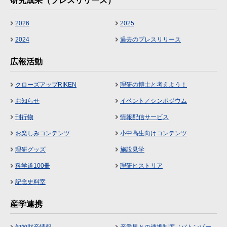
研究成果（プレスリリース）
2026
2025
2024
過去のプレスリリース
広報活動
クローズアップRIKEN
理研の博士と考えよう！
お知らせ
イベント／シンポジウム
刊行物
情報配信サービス
お楽しみコンテンツ
小中高生向けコンテンツ
理研グッズ
施設見学
科学道100冊
理研ヒストリア
記念史料室
産学連携