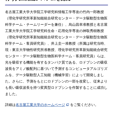
名古屋工業大学大学院工学研究科情報工学専攻の竹内一郎教授
（理化学研究所革新知能統合研究センター・データ駆動型生物医
科学チーム・チームリーダーを兼任）、烏山昌幸准教授と名古屋
工業大学大学院工学研究科生命・応用化学専攻の神取秀樹教授
（理化学研究所革新知能統合研究センター・データ駆動型生物医
科学チーム・客員研究員）、井上圭一准教授（所属は研究当時、
現：東京大学物性研究所准教授、理化学研究所革新知能統合研究
センター・データ駆動型生物医科学チーム・客員研究員）らは、
光を吸収する機能を有するタンパク質である、ロドプシンの吸収
波長をアミノ酸配列に基づいて予測するコンピュータアルゴリズ
ムを、データ駆動型人工知能（機械学習）によって開発しまし
た。さらに、予測をもとにロドプシンの一部を改変し、従来より
も長い吸収波長を持つ変異型ロドプシンを作製することに成功し
ました。
詳細は
名古屋工業大学のホームページ
をご覧ください。