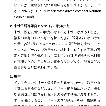
ビームは、減速されない高速成分と熱中性子が混在してい
る。RANSは、RIKEN Accelerator-driven compact Neutron
Sourceの略称。
2.
中性子誘導即発ガンマ（γ）線分析法
中性子照射試料中の特定の原子核と中性子が反応すると、
複数の特有のエネルギーを持ったγ線（即発γ線）が、特有
の量（γ線強度）で放出される。この即発γ線を検出し、そ
のエネルギーおよび強度から、試料中に存在する元素の同
定と定量を行う分析手法。基本的に非破壊で試料の再利用
が可能なため、考古学上の貴重なサンプルや、隕石などの
微量分析などに使われている。
3.
塩害
インフラコンクリート構造物の劣化要因の一つ。沿岸や山
間部にある橋梁などのコンクリート構造物において、海水
や凍結防止剤に含まれる塩分の浸透で鉄筋が腐食すること
で、膨張によるコンクリートのひび割れ・剥落、鉄筋断面