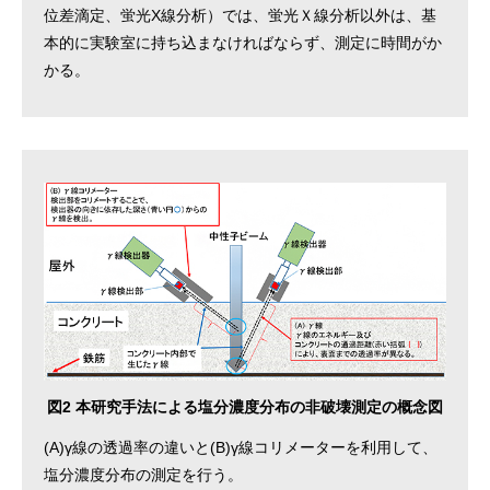
位差滴定、蛍光X線分析）では、蛍光Ｘ線分析以外は、基
本的に実験室に持ち込まなければならず、測定に時間がか
かる。
図2 本研究手法による塩分濃度分布の非破壊測定の概念図
(A)γ線の透過率の違いと(B)γ線コリメーターを利用して、
塩分濃度分布の測定を行う。