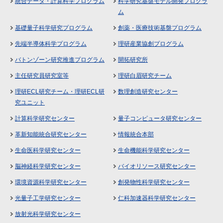
統合データ・計算科学プログラム
科学研究基盤モデル開発プログラ
ム
基礎量子科学研究プログラム
創薬・医療技術基盤プログラム
先端半導体科学プログラム
理研産業協創プログラム
バトンゾーン研究推進プログラム
開拓研究所
主任研究員研究室等
理研白眉研究チーム
理研ECL研究チーム・理研ECL研
数理創造研究センター
究ユニット
計算科学研究センター
量子コンピュータ研究センター
革新知能統合研究センター
情報統合本部
生命医科学研究センター
生命機能科学研究センター
脳神経科学研究センター
バイオリソース研究センター
環境資源科学研究センター
創発物性科学研究センター
光量子工学研究センター
仁科加速器科学研究センター
放射光科学研究センター