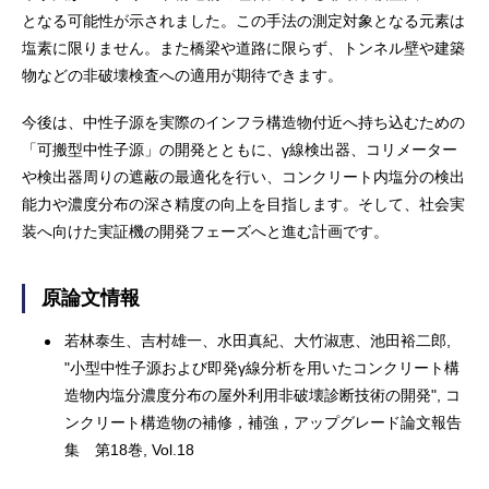
となる可能性が示されました。この手法の測定対象となる元素は
塩素に限りません。また橋梁や道路に限らず、トンネル壁や建築
物などの非破壊検査への適用が期待できます。
今後は、中性子源を実際のインフラ構造物付近へ持ち込むための
「可搬型中性子源」の開発とともに、γ線検出器、コリメーター
や検出器周りの遮蔽の最適化を行い、コンクリート内塩分の検出
能力や濃度分布の深さ精度の向上を目指します。そして、社会実
装へ向けた実証機の開発フェーズへと進む計画です。
原論文情報
若林泰生、吉村雄一、水田真紀、大竹淑恵、池田裕二郎,
"小型中性子源および即発γ線分析を用いたコンクリート構
造物内塩分濃度分布の屋外利用非破壊診断技術の開発", コ
ンクリート構造物の補修，補強，アップグレード論文報告
集 第18巻, Vol.18