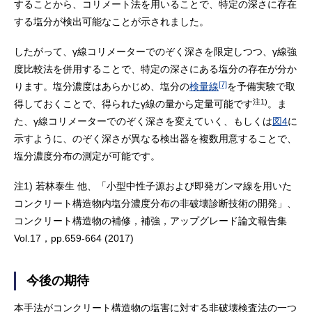
することから、コリメート法を用いることで、特定の深さに存在
する塩分が検出可能なことが示されました。
したがって、γ線コリメーターでのぞく深さを限定しつつ、γ線強
度比較法を併用することで、特定の深さにある塩分の存在が分か
[7]
ります。塩分濃度はあらかじめ、塩分の
検量線
を予備実験で取
注1)
得しておくことで、得られたγ線の量から定量可能です
。ま
た、γ線コリメーターでのぞく深さを変えていく、もしくは
図4
に
示すように、のぞく深さが異なる検出器を複数用意することで、
塩分濃度分布の測定が可能です。
注1) 若林泰生 他、「小型中性子源および即発ガンマ線を用いた
コンクリート構造物内塩分濃度分布の非破壊診断技術の開発」、
コンクリート構造物の補修，補強，アップグレード論文報告集
Vol.17，pp.659-664 (2017)
今後の期待
本手法がコンクリート構造物の塩害に対する非破壊検査法の一つ