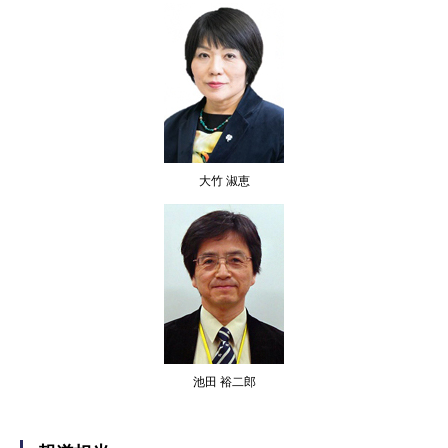
大竹 淑恵
池田 裕二郎