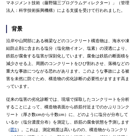
マネジメント技術（藤野陽三プログラムディレクター）」（管理
法人：科学技術振興機構）による支援を受けて行われました。
背景
沿岸や山間部にある橋梁などのコンクリート構造物は、海水や凍
結防止剤に含まれる塩分（塩化物イオン、塩素）の浸透により、
鉄筋が腐食する塩害が深刻化しています。腐食は鉄筋の断面積を
減少させる上、周囲のコンクリートをひび割れさせ、落橋などの
重大な事故につながる恐れがあります。このような事故による被
害を未然に防ぐため、構造物の劣化診断の必要性がますます高ま
っています。
従来の塩害の劣化診断では、現場で採取したコンクリートを分析
することによって、構造物表面から鉄筋付近までのかぶりコンク
リート（厚さ数cmから十数cm）に、どのように塩分が分布して
いるか（塩分濃度分布）を測定し、鉄筋の腐食状態を予測します
（
図1
）。これは、測定精度は高いものの、構造物からコンクリ