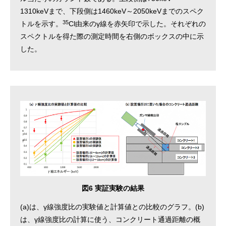
1310keVまで、下段側は1460keV～2050keVまでのスペク
35
トルを示す。
Cl由来のγ線を赤矢印で示した。それぞれの
スペクトルを得た際の測定時間を右側のボックスの中に示
した。
図6 実証実験の結果
(a)は、γ線強度比の実験値と計算値との比較のグラフ。(b)
は、γ線強度比の計算に使う、コンクリート通過距離の概