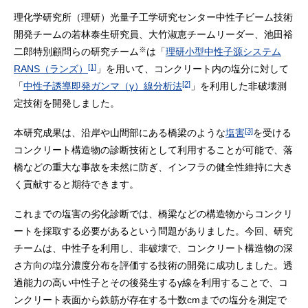
理化学研究所（理研）光量子工学研究センター中性子ビーム技術
開発チームの若林泰生研究員、大竹淑恵チームリーダー、池田裕
※
二郎特別顧問らの研究チーム
は「
理研小型中性子源システム
[1]
RANS（ランズ）
」を用いて、コンクリート内の塩分に対して
[2]
「
中性子誘導即発ガンマ（γ）線分析法
」を利用した非破壊測
定技術を開発しました。
[3]
本研究成果は、沿岸や山間部にある橋梁のような
塩害
を受ける
コンクリート構造物の診断技術として利用することが可能で、落
橋などの重大な事故を未然に防ぎ、インフラの健全性維持に大き
く貢献すると期待できます。
これまでの塩害の劣化診断では、橋梁などの構造物からコンクリ
ートを採取する必要があるという問題がありました。今回、研究
チームは、中性子を利用し、非破壊で、コンクリート構造物の深
さ方向の塩分濃度分布を評価する技術の開発に成功しました。透
過能力の高い中性子とその後発生するγ線を利用することで、コ
ンクリート表面から鉄筋が存在する十数cmまでの塩分を測定で