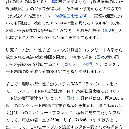
γ線の量との比をとると、
図3
右に示すような「γ線透過率の比（γ
線強度比）」のグラフが得られ、その値・傾向からどの深さで生
[5]
じたγ線かが推定されます（
γ線強度比較法
）。実際の測定にお
いても同様に、検出した1951keVの量と異なるエネルギーのγ線
の量からγ線強度比を得ることができ、それを計算値（
図3
右）と
比較することで、γ線が生じた深さを推測できます。
研究チームは、中性子ビームの入射範囲とコンクリート内部から
放出されるγ線の検出範囲を限定し、特定の深さ（
図2
の青い円）
[6]
からのγ線のみを検出すること（
コリメート法
）で、コンクリ
ート内部の塩分濃度分布を測定できると推測しました。
そこで「理研小型中性子源システムRANS（ランズ）」を用い
て、コンクリート内の塩分測定、およびγ線強度比較法とコリメ
ート法の実証実験を行いました（
図4
）。具体的には、厚さ10cm
以上のコンクリート内部に存在する塩分を想定し、厚さ6cmもし
くは10cmのコンクリートブロックに、塩分に見立てたサンプル
3
として、市販の塩（重さ250g、サイズ7x6x6cm
）を挟みまし
た。そして、この塩サンプルを設置する深さを変えながら深さ方