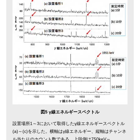
図5 γ線エネルギースペクトル
設置場所1～3において取得したγ線エネルギースペクトル
(a)～(c)を示した。横軸はγ線エネルギー、縦軸はチャンネ
ル当たりのカウント数である。上段側は750keV～