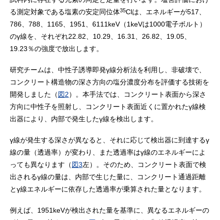
35
る測定対象である塩素の安定同位体
Clは、エネルギーが517、
786、788、1165、1951、6111keV（1keVは1000電子ボルト）
のγ線を、それぞれ22.82、10.29、16.31、26.82、19.05、
19.23％の強度で放出します。
研究チームは、中性子誘導即発γ線分析法を利用し、非破壊で、
コンクリート構造物の深さ方向の塩分濃度分布を評価する技術を
開発しました（
図2
）。本手法では、コンクリート表面から深さ
方向に中性子を照射し、コンクリート表面近くに置かれたγ線検
出器により、内部で発生したγ線を検出します。
γ線が発生する深さが異なると、それに応じて検出器に到達するγ
線の量（透過率）が変わり、また透過率はγ線のエネルギーによ
っても異なります（
図3
左）。そのため、コンクリート表面で検
出されるγ線の量は、内部で生じた量に、コンクリート通過距離
とγ線エネルギーに依存した透過率が乗算された量となります。
例えば、1951keVが検出された量を基準に、異なるエネルギーの