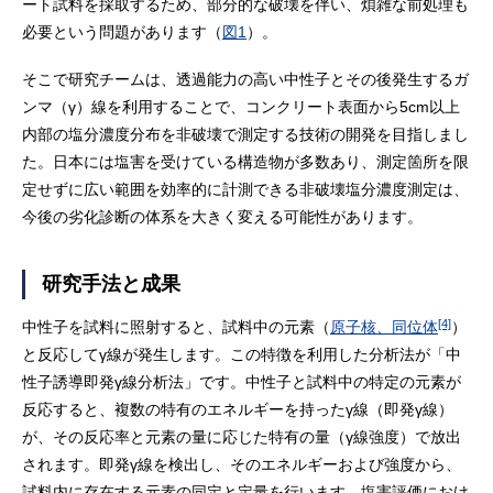
ート試料を採取するため、部分的な破壊を伴い、煩雑な前処理も
必要という問題があります（
図1
）。
そこで研究チームは、透過能力の高い中性子とその後発生するガ
ンマ（γ）線を利用することで、コンクリート表面から5cm以上
内部の塩分濃度分布を非破壊で測定する技術の開発を目指しまし
た。日本には塩害を受けている構造物が多数あり、測定箇所を限
定せずに広い範囲を効率的に計測できる非破壊塩分濃度測定は、
今後の劣化診断の体系を大きく変える可能性があります。
研究手法と成果
[4]
中性子を試料に照射すると、試料中の元素（
原子核、同位体
）
と反応してγ線が発生します。この特徴を利用した分析法が「中
性子誘導即発γ線分析法」です。中性子と試料中の特定の元素が
反応すると、複数の特有のエネルギーを持ったγ線（即発γ線）
が、その反応率と元素の量に応じた特有の量（γ線強度）で放出
されます。即発γ線を検出し、そのエネルギーおよび強度から、
試料内に存在する元素の同定と定量を行います。塩害評価におけ