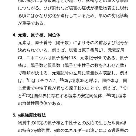
積の減少による破断などが起こり、落橋などの重大な事故
につながる。ひび割れなど塩害の症状が構造物表面に現れ
る頃にはかなり劣化が進行しているため、早めの劣化診断
が重要である。
4.
元素、原子核、同位体
元素は、原子番号（陽子数）によりその名前および記号が
決められている。例えば、塩素は原子番号17、元素記号
Cl、ニホニウムは原子番号113、元素記号Nhである。原子
核は、陽子数と質量数（陽子と中性子の数を合わせた数）
で種類が決まる。元素記号の左肩に質量数を表記し、例え
7
35
ば、
Liはリチウム7、
Clは塩素35と呼ぶ。同位体は、同
35
じ元素で中性子数が異なる原子核のことで、例えば、
Cl
37
36
と
Clは自然界に存在する塩素の安定同位体、
Clは塩素
の放射性同位体である。
5.
γ線強度比較法
物質中の特定の原子核と中性子との反応で生じた即発γ線
の特有のγ線強度、γ線のエネルギーの違いによる透過率の