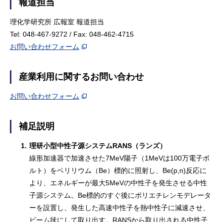
報道担当
理化学研究所 広報室 報道担当
Tel: 048-467-9272 / Fax: 048-462-4715
お問い合わせフォーム
産業利用に関するお問い合わせ
お問い合わせフォーム
補足説明
1.
理研小型中性子源システムRANS（ランズ）
線形加速器で加速させた7MeV陽子（1MeVは100万電子ボ
ルト）をベリリウム（Be）標的に照射し、Be(p,n)反応に
より、エネルギーが最大5MeVの中性子を発生させる中性
子源システム。Be標的のすぐ後にポリエチレンモデレータ
ーを設置し、発生した高速中性子を熱中性子に減速させ、
ビーム状にして取り出す。RANSから取り出される中性子