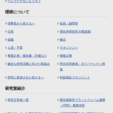
ウェブアクセシビリティ
理研について
理事長から皆さまへ
役員・顧問等
沿革
理化学研究所 行動規範
組織
拠点
人員・予算
マネジメント
事業計画・報告書・評価など
情報公開
健全な研究活動に向けた取組み
男女共同参画・ダイバーシティ推
進
研究に参加された皆さまへ
利益相反マネジメント
研究室紹介
研究主宰者一覧
最先端研究プラットフォーム連携
（TRIP）事業本部