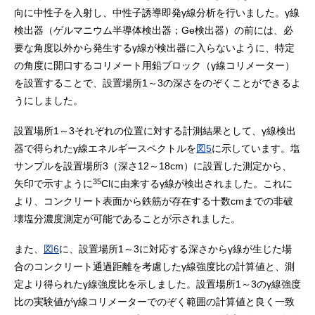
向に中性子を入射し、中性子誘導即発γ線分析を行いました。γ線
検出器（ゲルマニウム半導体検出器；Ge検出器）の前には、必
要な角度以外から発生するγ線が検出器に入らないように、特定
の角度に開口するコリメート用鉛ブロック（γ線コリメーター）
を設置することで、設置場所1～3の深さをのぞくことができるよ
うにしました。
設置場所1～3それぞれの位置に対する計測結果として、γ線検出
器で得られたγ線エネルギースペクトルを
図5
に示しています。塩
サンプルを設置場所3（深さ12～18cm）に設置した測定から、
35
矢印で示すように
Clに由来するγ線が検出されました。これに
より、コンクリート表面から鉄筋が存在する十数cmまでの非破
壊塩分濃度測定が可能であることが示されました。
また、
図6
に、設置場所1～3に対応する深さからγ線が生じた場
合のコンクリート通過距離を考慮したγ線強度比の計算値と、測
定より得られたγ線強度比を示しました。設置場所1～3のγ線強度
比の実験値がγ線コリメーターでのぞく範囲の計算値と良く一致