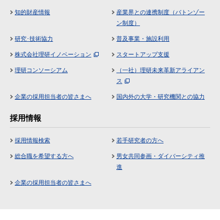
知的財産情報
産業界との連携制度（バトンゾー
ン制度）
研究･技術協力
普及事業・施設利用
株式会社理研イノベーション
スタートアップ支援
理研コンソーシアム
（一社）理研未来革新アライアン
ス
企業の採用担当者の皆さまへ
国内外の大学・研究機関との協力
採用情報
採用情報検索
若手研究者の方へ
総合職を希望する方へ
男女共同参画・ダイバーシティ推
進
企業の採用担当者の皆さまへ