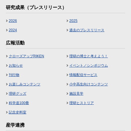
研究成果（プレスリリース）
2026
2025
2024
過去のプレスリリース
広報活動
クローズアップRIKEN
理研の博士と考えよう！
お知らせ
イベント／シンポジウム
刊行物
情報配信サービス
お楽しみコンテンツ
小中高生向けコンテンツ
理研グッズ
施設見学
科学道100冊
理研ヒストリア
記念史料室
産学連携