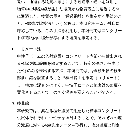
違い、通過する物質の厚さによる透過率の違いを利用し、
物質中の即発γ線が生じた場所から物質表面に透過する間
に通過した、物質の厚さ（通過距離）を推定する手法のこ
と。γ線強度比較法という名称は、本研究チームが独自に
呼称している。この手法を利用し、本研究ではコンクリー
ト構造物内の塩分が存在する場所を推定する。
6.
コリメート法
中性子ビームの入射範囲とコンクリート内部から放出され
るγ線の検出範囲を限定することで、特定の深さから生じ
たγ線のみを検出する方法。本研究では、γ線検出器の検出
部前に鉛を設置することで検出範囲を限定（コリメート）
し、特定の深さをのぞく。中性子ビームと検出器の角度を
変化させることで、のぞく深さを変えることができる。
7.
検量線
本研究では、異なる塩分濃度で用意した標準コンクリート
供試体それぞれに中性子を照射することで、それぞれの塩
分濃度に対するγ線測定データを取得し、塩分濃度と測定