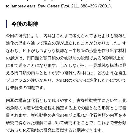
to lamprey ears.
Dev. Genes Evol
. 211, 388–396 (2001).
今後の期待
今回の研究により、内耳はこれまで考えられてきたよりも複雑な
進化の歴史を辿って現在の形が成立したことが分かりました。す
なわち、ヒトがもつような複雑な三半規管の形態を作り出す材料
の起源は、円口類と顎口類の分岐以前の段階である5億年以上前
にまで遡ることになります。しかしながら、一見単純な構造に見
える円口類の内耳とヒトが持つ複雑な内耳には、どのような発生
プログラムの違いがあり、おのおのがいかに進化したかについて
は未解決の問題です。
内耳の構造は化石として残りやすく、古脊椎動物学において、化
石魚類の同定や進化過程を推定する上での鍵となる形質として着
目されます。脊椎動物の進化の初期に現れた化石魚類の内耳を本
研究で得られた理解に基づいて研究することで、これまで未分類
であった化石動物の研究に貢献すると期待できます。