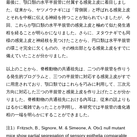
最後に、顎口類の水平半規管に付属する感覚上皮に着目しまし
た。従来から、ヤツメウナギには「背側斑」と呼ばれる感覚上皮
とそれを中枢に伝える神経を持つことが知られていましたが、今
回、これらが顎口類の水平半規管の感覚上皮と極めて似た発生過
程を経ることが明らかになりました。さらに、ヌタウナギでも同
様の感覚上皮と神経枝を見つけたことから、円口類は水平半規管
の環こそ完全に欠くものの、その検出部となる感覚上皮をすでに
備えていたことが分かりました。
以上のことから、脊椎動物の共通祖先は、二つの半規管を作りう
る発生的プログラムと、三つの半規管に対応する感覚上皮がすで
に用意されており、顎口類ではこれらを巧みに利用して、三次元
方向に対応した三つの半規管と感覚上皮を作り上げたことが分か
りました。脊椎動物の共通祖先における内耳は、従来の説よりも
はるかに複雑であったことが判明し、本研究では半規管の進化過
程の一端を明らかにすることができました。
注1）
Fritzsch, B., Signore, M. & Simeone, A. Otx1 null mutant
mice show partial segregation of sensory epithelia comparable