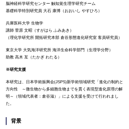
脳神経科学研究センター 触知覚生理学研究チーム
基礎科学特別研究員 大石 康博（おおいし やすひろ）
兵庫医科大学 生物学
講師 菅原 文昭（すがはら ふみあき）
（理化学研究所 開拓研究本部 倉谷形態進化研究室 客員研究員）
東京大学 大気海洋研究所 海洋生命科学部門（生理学分野）
助教 高木 亙（たかぎ わたる）
※研究支援
本研究は、日本学術振興会(JSPS)新学術領域研究「進化の制約と
方向性 ～微生物から多細胞生物までを貫く表現型進化原理の解
明～（領域代表者：倉谷滋）」による支援を受けて行われまし
た。
背景