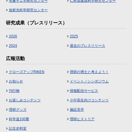
光量子工学研究センター
仁科加速器科学研究センター
放射光科学研究センター
研究成果（プレスリリース）
2026
2025
2024
過去のプレスリリース
広報活動
クローズアップRIKEN
理研の博士と考えよう！
お知らせ
イベント／シンポジウム
刊行物
情報配信サービス
お楽しみコンテンツ
小中高生向けコンテンツ
理研グッズ
施設見学
科学道100冊
理研ヒストリア
記念史料室