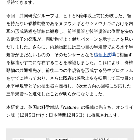
期待できます。
今回、共同研究グループは、ヒトと5億年以上前に分岐した、顎
を持たない脊椎動物であるヌタウナギとヤツメウナギにおける内
耳の形成過程を詳細に観察し、前半規管と後半規管の位置を決め
る遺伝子の発現が、両動物でよく似たパターンを示すことを見い
だしました。さらに、両動物胚には三つ目の半規管である水平半
[4]
規管がまだないものの、そのセンサーとなる
感覚上皮
に相当す
る構造がすでに存在することを確認しました。これにより、脊椎
動物の共通祖先が、前後二つの半規管を形成する発生プログラム
をすでに持っており、さらに既存の感覚上皮を転用して三つ目の
水平半規管とその検出器を獲得し、3次元方向の回転に対応した
三半規管へと進化したことが明らかになりました。
本研究は、英国の科学雑誌『
Nature
』の掲載に先立ち、オンライ
ン版（12月5日付け：日本時間12月6日）に掲載されます。