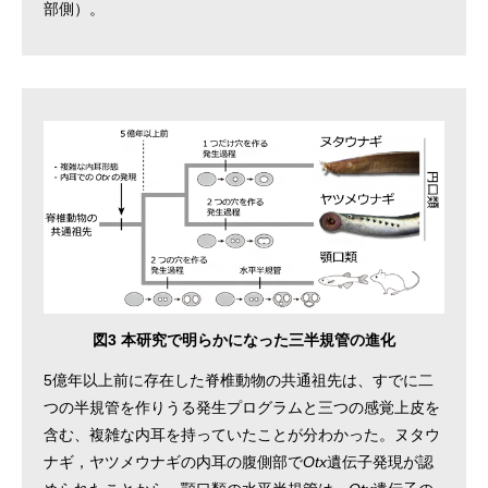
部側）。
図3 本研究で明らかになった三半規管の進化
5億年以上前に存在した脊椎動物の共通祖先は、すでに二
つの半規管を作りうる発生プログラムと三つの感覚上皮を
含む、複雑な内耳を持っていたことが分わかった。ヌタウ
ナギ，ヤツメウナギの内耳の腹側部で
Otx
遺伝子発現が認