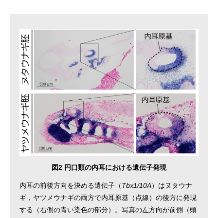
図2 円口類の内耳における遺伝子発現
内耳の前後方向を決める遺伝子（
Tbx1/10A
）はヌタウナ
ギ，ヤツメウナギの両方で内耳原基（点線）の後方に発現
する（右側の青い染色の部分）。写真の左方向が前側（頭