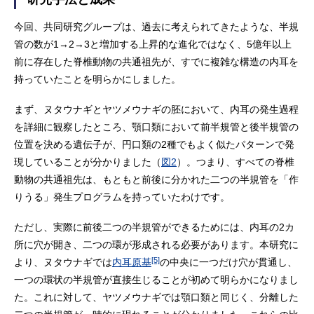
今回、共同研究グループは、過去に考えられてきたような、半規
管の数が1→2→3と増加する上昇的な進化ではなく、5億年以上
前に存在した脊椎動物の共通祖先が、すでに複雑な構造の内耳を
持っていたことを明らかにしました。
まず、ヌタウナギとヤツメウナギの胚において、内耳の発生過程
を詳細に観察したところ、顎口類において前半規管と後半規管の
位置を決める遺伝子が、円口類の2種でもよく似たパターンで発
現していることが分かりました（
図2
）。つまり、すべての脊椎
動物の共通祖先は、もともと前後に分かれた二つの半規管を「作
りうる」発生プログラムを持っていたわけです。
ただし、実際に前後二つの半規管ができるためには、内耳の2カ
所に穴が開き、二つの環が形成される必要があります。本研究に
[5]
より、ヌタウナギでは
内耳原基
の中央に一つだけ穴が貫通し、
一つの環状の半規管が直接生じることが初めて明らかになりまし
た。これに対して、ヤツメウナギでは顎口類と同じく、分離した