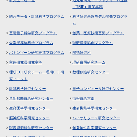
（TRIP）事業本部
統合データ・計算科学プログラム
科学研究基盤モデル開発プログラ
ム
基礎量子科学研究プログラム
創薬・医療技術基盤プログラム
先端半導体科学プログラム
理研産業協創プログラム
バトンゾーン研究推進プログラム
開拓研究所
主任研究員研究室等
理研白眉研究チーム
理研ECL研究チーム・理研ECL研
数理創造研究センター
究ユニット
計算科学研究センター
量子コンピュータ研究センター
革新知能統合研究センター
情報統合本部
生命医科学研究センター
生命機能科学研究センター
脳神経科学研究センター
バイオリソース研究センター
環境資源科学研究センター
創発物性科学研究センター