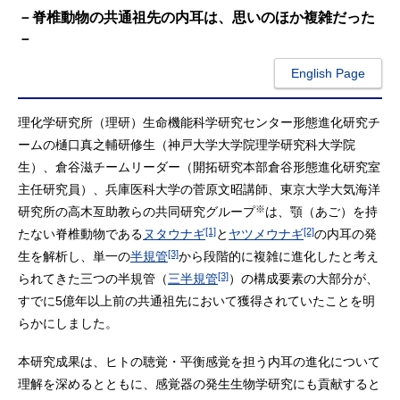
－脊椎動物の共通祖先の内耳は、思いのほか複雑だった
－
English Page
理化学研究所（理研）生命機能科学研究センター形態進化研究チ
ームの樋口真之輔研修生（神戸大学大学院理学研究科大学院
生）、倉谷滋チームリーダー（開拓研究本部倉谷形態進化研究室
主任研究員）、兵庫医科大学の菅原文昭講師、東京大学大気海洋
※
研究所の高木亙助教らの共同研究グループ
は、顎（あご）を持
[1]
[2]
たない脊椎動物である
ヌタウナギ
と
ヤツメウナギ
の内耳の発
[3]
生を解析し、単一の
半規管
から段階的に複雑に進化したと考え
[3]
られてきた三つの半規管（
三半規管
）の構成要素の大部分が、
すでに5億年以上前の共通祖先において獲得されていたことを明
らかにしました。
本研究成果は、ヒトの聴覚・平衡感覚を担う内耳の進化について
理解を深めるとともに、感覚器の発生生物学研究にも貢献すると