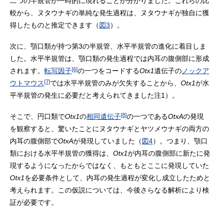
二つの半規管が一時的に現れることが分かりました。これらの比
較から、ヌタウナギの単純な発生過程は、ヌタウナギが独自に獲
得したものと推定できます（
図3
）。
次に、顎口類が持つ第3の半規管、水平半規管の進化に着目しま
した。水平半規管は、顎口類の発生過程では内耳の腹側部に形成
[6]
されます。
転写因子
の一つをコードする
Otx1
遺伝子の
ノックア
[7]
ウトマウス
では水平半規管のみが欠失することから、
Otx1
が水
平半規管の発生に必要だと考えられてきました注1）。
[8]
そこで、円口類で
Otx1
の
相同遺伝子
の一つである
OtxA
の発現
を観察すると、驚いたことにヌタウナギとヤツメウナギの両方の
内耳の腹側部で
OtxA
が発現していました（
図4
）。つまり、顎口
類における水平半規管の獲得は、
Otx1
が内耳の腹側部に新たに発
現するようになったからではなく、もともとここに発現していた
Otx1
を必要条件として、内耳の発生過程が変化し成立したためと
考えられます。この仮説については、今後さらなる解析により検
証が必要です。