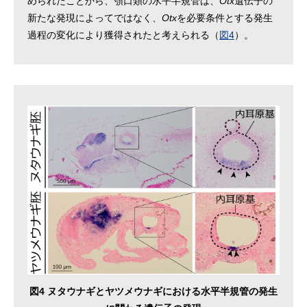
められたことから、顎口類の水平半規管は、
Otx
遺伝子の
新たな発現によってではなく、
Otx
を必要条件とする発生
過程の変化により獲得されたと考えられる（
図4
）。
図4 ヌタウナギとヤツメウナギにおける水平半規管の発生