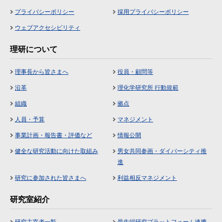
プライバシーポリシー
採用プライバシーポリシー
ウェブアクセシビリティ
理研について
理事長から皆さまへ
役員・顧問等
沿革
理化学研究所 行動規範
組織
拠点
人員・予算
マネジメント
事業計画・報告書・評価など
情報公開
健全な研究活動に向けた取組み
男女共同参画・ダイバーシティ推
進
研究に参加された皆さまへ
利益相反マネジメント
研究室紹介
研究主宰者一覧
最先端研究プラットフォーム連携