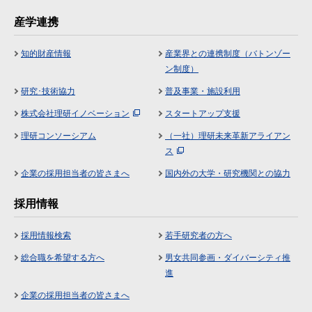
産学連携
知的財産情報
産業界との連携制度（バトンゾー
ン制度）
研究･技術協力
普及事業・施設利用
株式会社理研イノベーション
スタートアップ支援
理研コンソーシアム
（一社）理研未来革新アライアン
ス
企業の採用担当者の皆さまへ
国内外の大学・研究機関との協力
採用情報
採用情報検索
若手研究者の方へ
総合職を希望する方へ
男女共同参画・ダイバーシティ推
進
企業の採用担当者の皆さまへ