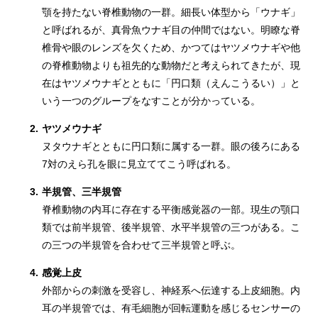
顎を持たない脊椎動物の一群。細長い体型から「ウナギ」
と呼ばれるが、真骨魚ウナギ目の仲間ではない。明瞭な脊
椎骨や眼のレンズを欠くため、かつてはヤツメウナギや他
の脊椎動物よりも祖先的な動物だと考えられてきたが、現
在はヤツメウナギとともに「円口類（えんこうるい）」と
いう一つのグループをなすことが分かっている。
2.
ヤツメウナギ
ヌタウナギとともに円口類に属する一群。眼の後ろにある
7対のえら孔を眼に見立ててこう呼ばれる。
3.
半規管、三半規管
脊椎動物の内耳に存在する平衡感覚器の一部。現生の顎口
類では前半規管、後半規管、水平半規管の三つがある。こ
の三つの半規管を合わせて三半規管と呼ぶ。
4.
感覚上皮
外部からの刺激を受容し、神経系へ伝達する上皮細胞。内
耳の半規管では、有毛細胞が回転運動を感じるセンサーの