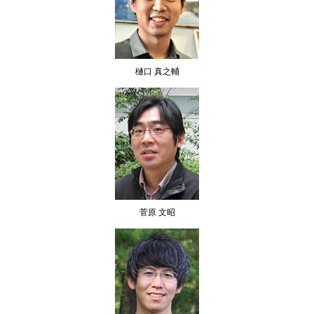
樋口 真之輔
菅原 文昭