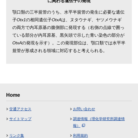
に関わる遺伝子の発現
顎口類の三半規管のうち、水平半規管の発生に必要な遺伝
子
Otx1
の相同遺伝子
OtxA
は、ヌタウナギ、ヤツメウナギ
の両方で内耳原基の腹側部に発現する（右側の点線で囲っ
ている部分が内耳原基、黒矢頭で示した青い染色の部分が
OtxA
の発現を示す）。この発現部位は、顎口類では水平半
規管が形成される領域に対応すると考えられる。
Home
交通アクセス
お問い合わせ
サイトマップ
調達情報（理化学研究所調達情
報）
リンク集
利用規約