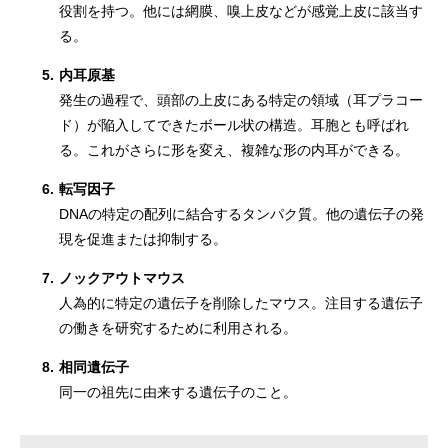
役割を持つ。他には網膜、嗅上皮などが感覚上皮に該当す
る。
5.
内耳原基
発生の過程で、頭部の上皮にある特定の領域（耳プラコー
ド）が陥入してできたボール状の構造。耳胞とも呼ばれ
る。これがさらに形を変え、複雑な形の内耳ができる。
6.
転写因子
DNAの特定の配列に結合するタンパク質。他の遺伝子の発
現を促進または抑制する。
7.
ノックアウトマウス
人為的に特定の遺伝子を削除したマウス。注目する遺伝子
の働きを研究するために利用される。
8.
相同遺伝子
同一の祖先に由来する遺伝子のこと。