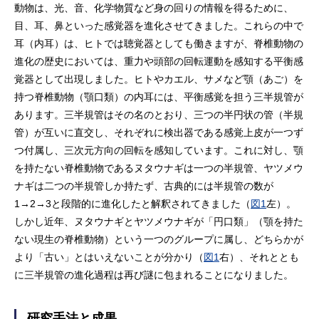
動物は、光、音、化学物質など身の回りの情報を得るために、
目、耳、鼻といった感覚器を進化させてきました。これらの中で
耳（内耳）は、ヒトでは聴覚器としても働きますが、脊椎動物の
進化の歴史においては、重力や頭部の回転運動を感知する平衡感
覚器として出現しました。ヒトやカエル、サメなど顎（あご）を
持つ脊椎動物（顎口類）の内耳には、平衡感覚を担う三半規管が
あります。三半規管はその名のとおり、三つの半円状の管（半規
管）が互いに直交し、それぞれに検出器である感覚上皮が一つず
つ付属し、三次元方向の回転を感知しています。これに対し、顎
を持たない脊椎動物であるヌタウナギは一つの半規管、ヤツメウ
ナギは二つの半規管しか持たず、古典的には半規管の数が
1→2→3と段階的に進化したと解釈されてきました（
図1
左）。
しかし近年、ヌタウナギとヤツメウナギが「円口類」（顎を持た
ない現生の脊椎動物）という一つのグループに属し、どちらかが
より「古い」とはいえないことが分かり（
図1
右）、それととも
に三半規管の進化過程は再び謎に包まれることになりました。
研究手法と成果