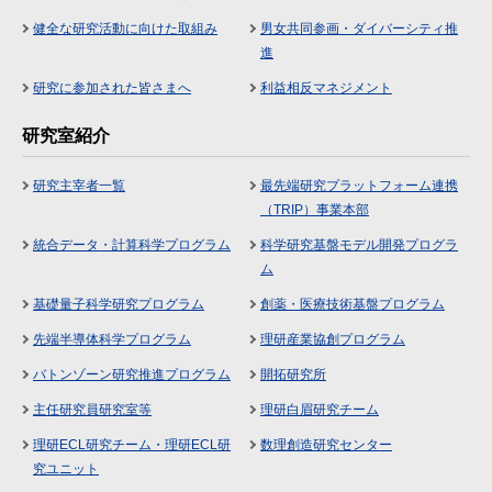
健全な研究活動に向けた取組み
男女共同参画・ダイバーシティ推
進
研究に参加された皆さまへ
利益相反マネジメント
研究室紹介
研究主宰者一覧
最先端研究プラットフォーム連携
（TRIP）事業本部
統合データ・計算科学プログラム
科学研究基盤モデル開発プログラ
ム
基礎量子科学研究プログラム
創薬・医療技術基盤プログラム
先端半導体科学プログラム
理研産業協創プログラム
バトンゾーン研究推進プログラム
開拓研究所
主任研究員研究室等
理研白眉研究チーム
理研ECL研究チーム・理研ECL研
数理創造研究センター
究ユニット