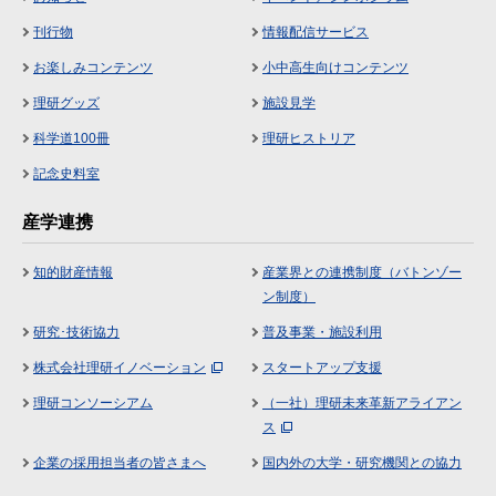
刊行物
情報配信サービス
お楽しみコンテンツ
小中高生向けコンテンツ
理研グッズ
施設見学
科学道100冊
理研ヒストリア
記念史料室
産学連携
知的財産情報
産業界との連携制度（バトンゾー
ン制度）
研究･技術協力
普及事業・施設利用
株式会社理研イノベーション
スタートアップ支援
理研コンソーシアム
（一社）理研未来革新アライアン
ス
企業の採用担当者の皆さまへ
国内外の大学・研究機関との協力