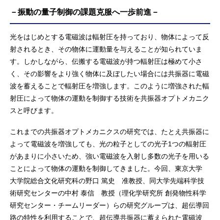
－振動の量子制御の課題克服へ一歩前進－
光をはじめとする電磁波は輻射圧を持っており、物体によって反
射されるとき、その物体に運動量を与えることが知られていま
す。しかしながら、伝搬する電磁波が持つ輻射圧は極めて小さ
く、その影響をより強く物体に及ぼしたい場合には共振器に電磁
波を蓄えることで輻射圧を増強します。このように増強された輻
射圧によって物体の運動を制御する技術を共振器オプトメカニク
スと呼びます。
これまでの共振器オプトメカニクスの研究では、たとえ共振器に
よって電磁波を増強しても、光の粒子としての光子1つの輻射圧
があまりに小さいため、強い電磁波を入射し多数の光子を用いる
ことによって物体の運動を制御してきました。今回、東京大学
大学院総合文化研究科の野口 篤史 准教授、同大学先端科学技
術研究センターの中村 泰信 教授（理化学研究所 創発物性科学
研究センター・チームリーダー）らの研究グループは、超伝導回
路の特性を利用することで、超伝導共振器に蓄えられた電磁波