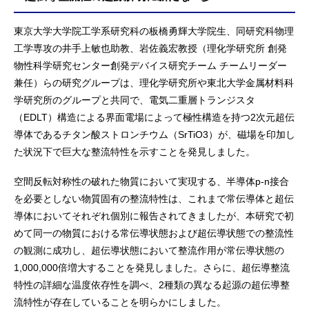
東京大学大学院工学系研究科の板橋勇輝大学院生、同研究科物理
工学専攻の井手上敏也助教、岩佐義宏教授（理化学研究所 創発
物性科学研究センター創発デバイス研究チーム チームリーダー
兼任）らの研究グループは、理化学研究所や東北大学金属材料科
学研究所のグループと共同で、電気二重層トランジスタ
（EDLT）構造による界面電場によって極性構造を持つ2次元超伝
導体であるチタン酸ストロンチウム（SrTiO3）が、磁場を印加し
た状況下で巨大な整流特性を示すことを発見しました。
空間反転対称性の破れた物質において実現する、半導体p-n接合
を必要としない物質固有の整流特性は、これまで常伝導体と超伝
導体においてそれぞれ個別に報告されてきましたが、本研究で初
めて同一の物質における常伝導状態および超伝導状態での整流性
の観測に成功し、超伝導状態において整流作用が常伝導状態の
1,000,000倍増大することを発見しました。さらに、超伝導整流
特性の詳細な温度依存性を調べ、2種類の異なる起源の超伝導整
流特性が存在していることを明らかにしました。