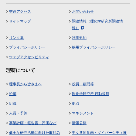
交通アクセス
お問い合わせ
サイトマップ
調達情報（理化学研究所調達情
報）
リンク集
利用規約
プライバシーポリシー
採用プライバシーポリシー
ウェブアクセシビリティ
理研について
理事長から皆さまへ
役員・顧問等
沿革
理化学研究所 行動規範
組織
拠点
人員・予算
マネジメント
事業計画・報告書・評価など
情報公開
健全な研究活動に向けた取組み
男女共同参画・ダイバーシティ推