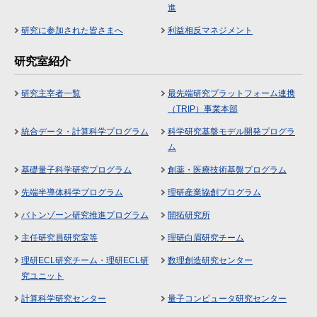
進
研究に参加された皆さまへ
利益相反マネジメント
研究室紹介
研究主宰者一覧
最先端研究プラットフォーム連携
（TRIP）事業本部
統合データ・計算科学プログラム
科学研究基盤モデル開発プログラ
ム
基礎量子科学研究プログラム
創薬・医療技術基盤プログラム
先端半導体科学プログラム
理研産業協創プログラム
バトンゾーン研究推進プログラム
開拓研究所
主任研究員研究室等
理研白眉研究チーム
理研ECL研究チーム・理研ECL研
数理創造研究センター
究ユニット
計算科学研究センター
量子コンピュータ研究センター