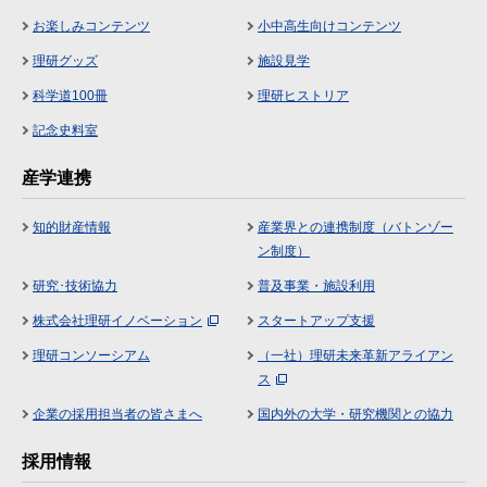
お楽しみコンテンツ
小中高生向けコンテンツ
理研グッズ
施設見学
科学道100冊
理研ヒストリア
記念史料室
産学連携
知的財産情報
産業界との連携制度（バトンゾー
ン制度）
研究･技術協力
普及事業・施設利用
株式会社理研イノベーション
スタートアップ支援
理研コンソーシアム
（一社）理研未来革新アライアン
ス
企業の採用担当者の皆さまへ
国内外の大学・研究機関との協力
採用情報