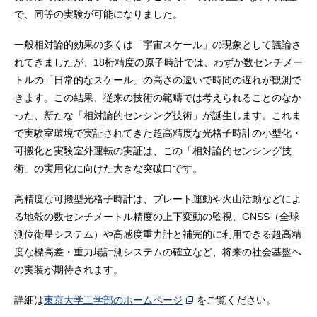
で、同等の実験が可能になりました。
一般相対論的効果の多くは「宇宙スケール」の現象として議論さ
れてきましたが、18桁精度の原子時計では、わずか数センチメー
トルの「日常的なスケール」の高さの違いで時間の遅れが観測で
きます。この結果、従来の技術の範疇では考えられることのなか
った、新たな「相対論的センシング技術」が誕生します。これま
で実験室環境で実証されてきた超高精度な光格子時計の小型化・
可搬化と実験室外運転の実証は、この「相対論的センシング技
術」の実用化に向けた大きな突破口です。
高精度な可搬型光格子時計は、プレート運動や火山活動などによ
る地殻の数センチメートル精度の上下変動の監視、GNSS（全球
測位衛星システム）や高感度重力計と補完的に利用できる超高精
度な標高差・重力場計測システムの確立など、将来の社会基盤へ
の実装が期待されます。
詳細は
東京大学工学部のホームページ
をご覧ください。