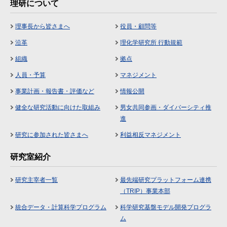
理研について
理事長から皆さまへ
役員・顧問等
沿革
理化学研究所 行動規範
組織
拠点
人員・予算
マネジメント
事業計画・報告書・評価など
情報公開
健全な研究活動に向けた取組み
男女共同参画・ダイバーシティ推
進
研究に参加された皆さまへ
利益相反マネジメント
研究室紹介
研究主宰者一覧
最先端研究プラットフォーム連携
（TRIP）事業本部
統合データ・計算科学プログラム
科学研究基盤モデル開発プログラ
ム