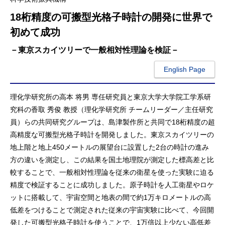
18桁精度の可搬型光格子時計の開発に世界で
初めて成功
－東京スカイツリーで一般相対性理論を検証－
English Page
理化学研究所の高本 将男 専任研究員と東京大学大学院工学系研
究科の香取 秀俊 教授（理化学研究所 チームリーダー／主任研究
員）らの共同研究グループは、島津製作所と共同で18桁精度の超
高精度な可搬型光格子時計を開発しました。東京スカイツリーの
地上階と地上450メートルの展望台に設置した2台の時計の進み
方の違いを測定し、この結果を国土地理院が測定した標高差と比
較することで、一般相対性理論を従来の衛星を使った実験に迫る
精度で検証することに成功しました。原子時計を人工衛星やロケ
ットに搭載して、宇宙空間と地表の間で約1万キロメートルの高
低差をつけることで測定された従来の宇宙実験に比べて、今回開
発した可搬型光格子時計を使うことで、1万倍以上少ない高低差