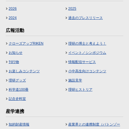
2026
2025
2024
過去のプレスリリース
広報活動
クローズアップRIKEN
理研の博士と考えよう！
お知らせ
イベント／シンポジウム
刊行物
情報配信サービス
お楽しみコンテンツ
小中高生向けコンテンツ
理研グッズ
施設見学
科学道100冊
理研ヒストリア
記念史料室
産学連携
知的財産情報
産業界との連携制度（バトンゾー