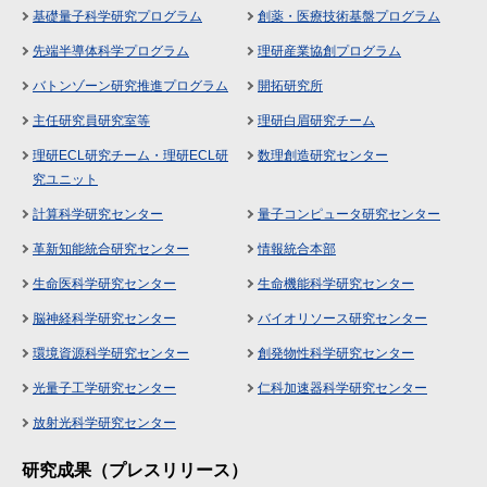
基礎量子科学研究プログラム
創薬・医療技術基盤プログラム
先端半導体科学プログラム
理研産業協創プログラム
バトンゾーン研究推進プログラム
開拓研究所
主任研究員研究室等
理研白眉研究チーム
理研ECL研究チーム・理研ECL研
数理創造研究センター
究ユニット
計算科学研究センター
量子コンピュータ研究センター
革新知能統合研究センター
情報統合本部
生命医科学研究センター
生命機能科学研究センター
脳神経科学研究センター
バイオリソース研究センター
環境資源科学研究センター
創発物性科学研究センター
光量子工学研究センター
仁科加速器科学研究センター
放射光科学研究センター
研究成果（プレスリリース）