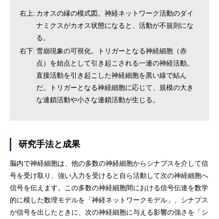
右上:
カオスの縁の模式図。神経ネットワーク活動のダイ
ナミクスがカオス状態になると、活動が不規則にな
る。
右下:
雪崩現象の可視化。トリガーとなる神経細胞（赤
点）を始点として引き起こされる一連の神経活動。
直接活動を引き起こした神経細胞を黒い線で結ん
だ。トリガーとなる神経細胞に応じて、規模の大き
な連鎖活動や小さな連鎖活動が生じる。
研究手法と成果
脳内で神経細胞は、他の多数の神経細胞からシナプスを介して信
号を受け取り、強い入力を受けると自ら活動して次の神経細胞へ
信号を伝えます。この多数の神経細胞間における信号伝達を数学
的に模した数理モデルを「神経ネットワークモデル」、シナプス
が信号を出したときに、次の神経細胞に与える影響の強さを「シ