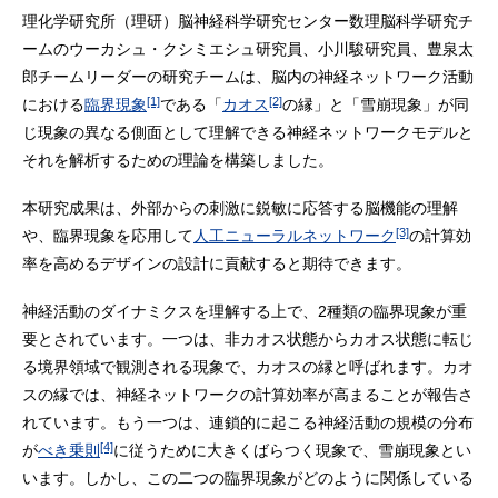
理化学研究所（理研）脳神経科学研究センター数理脳科学研究チ
ームのウーカシュ・クシミエシュ研究員、小川駿研究員、豊泉太
郎チームリーダーの研究チームは、脳内の神経ネットワーク活動
[1]
[2]
における
臨界現象
である「
カオス
の縁」と「雪崩現象」が同
じ現象の異なる側面として理解できる神経ネットワークモデルと
それを解析するための理論を構築しました。
本研究成果は、外部からの刺激に鋭敏に応答する脳機能の理解
[3]
や、臨界現象を応用して
人工ニューラルネットワーク
の計算効
率を高めるデザインの設計に貢献すると期待できます。
神経活動のダイナミクスを理解する上で、2種類の臨界現象が重
要とされています。一つは、非カオス状態からカオス状態に転じ
る境界領域で観測される現象で、カオスの縁と呼ばれます。カオ
スの縁では、神経ネットワークの計算効率が高まることが報告さ
れています。もう一つは、連鎖的に起こる神経活動の規模の分布
[4]
が
べき乗則
に従うために大きくばらつく現象で、雪崩現象とい
います。しかし、この二つの臨界現象がどのように関係している