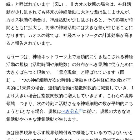
縁」と呼ばれています（図1）。非カオス状態の場合は、神経活
動が少し乱されても将来の神経活動に大きな差は生じませんが、
カオス状態の場合は、神経活動が少し乱されると、その影響が時
間とともに拡大し、将来の神経活動には大きな差が生じることに
なります。カオスの縁では、神経ネットワークの計算効率が高ま
ると報告されています。
もう一つは、神経ネットワーク上で連鎖的に引き起こされる神経
活動の規模（活動時間や細胞数）の分布がべき乗則に従うために
大きくばらつく現象で、「雪崩現象」と呼ばれています（図
1）。一つの神経細胞が次の時刻に活動させる神経細胞の数が平
均的に1未満の場合、連鎖的活動は指数関数的に減衰していき、1
より大きい場合は指数関数的に増大していきます。これらの境界
領域、つまり、次の時刻に活動させる神経細胞の数が平均的にち
[4]
ょうど1となる場合、規模は
べき分布
に従い、規模の大きな連
鎖活動や小さな連鎖活動が生じます。
脳は臨界現象を示す境界領域付近で機能しているのではないかと