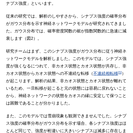
ナプス強度」といいます。
従来の研究では、解析のしやすさから、シナプス強度の確率分布
がガウス分布を示す神経ネットワークモデルが研究されてきまし
た。ガウス分布では、確率密度関数の裾が指数関数的に急速に減
衰します（図2）。
研究チームはまず、このシナプス強度がガウス分布に従う神経ネ
ットワークモデルを解析しました。このモデルでは、シナプス強
度が強くなるにつれて、非カオス状態とカオス状態が共存し、非
[1]
カオス状態からカオス状態への不連続な転移（
不連続相転移
）
が起こります。解析の結果、非カオス状態とカオス状態が離れて
いるため、一旦転移が起こると元の状態には容易に戻れないこと
から、神経ネットワークの状態をカオスの縁に安定して保つこと
は困難であることが分かりました。
また、このモデルでは雪崩現象も観測できませんでした。シナプ
ス強度の確率分布がガウス分布を示す場合、各シナプス強度はほ
とんど同じで、強度が桁違いに大きいシナプスは滅多に存在しま