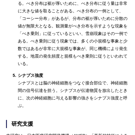
る。べき分布は裾が厚いために、べき分布に従う量は非常
に大きな値を取ることがある。べき分布の一例として、
「コーシー分布」があるが、分布の裾が厚いために分散の
値が無限大となる。観測量がべき分布を示すような現象を
「べき乗則」に従っているといい、雪崩現象はその一例で
ある。べき乗則に従う現象では、多くの小規模な事象と少
数ではあるが非常に大規模な事象が、同じ機構により発生
する。地震の発生頻度と規模もべき乗則に従うといわれて
いる。
5.
シナプス強度
シナプスとは脳の神経細胞をつなぐ接合部位で、神経細胞
間の信号伝達を担う。シナプスが伝達物質を放出したとき
に、次の神経細胞に与える影響の強さをシナプス強度と呼
ぶ。
研究支援