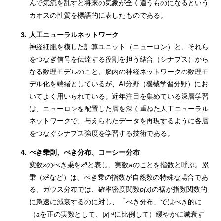
んで気流を乱すと将来の気象が全く違うものになるという
カオスの性質を標語的に表したものである。
3.
人工ニューラルネットワーク
神経細胞を模した計算ユニット（ニューロン）と、それら
をつなぎ信号を伝達する役割を担う結合（シナプス）から
なる数理モデルのこと。脳内の神経ネットワークの数理モ
デル化を端緒としているが、AI分野（機械学習分野）にお
いてよく用いられている。近年注目を集めている深層学習
は、ニューロンを配置した層を深く重ねた人工ニューラル
ネットワークで、与えられたデータを再現するように各層
をつなぐシナプス強度を学習する技術である。
4.
べき乗則、べき分布、コーシー分布
a
変数
x
のべき乗を
x
と表し、実数
a
のことを指数と呼ぶ。累
2
乗（
x
など）は、べき乗の指数が自然数の特殊な場合であ
る。ガウス分布では、確率密度関数
p(x)
の裾が指数関数的
に急速に減衰するのに対し、「べき分布」ではべき的に
-a
（
a
を正の実数として、
|x|
に比例して）緩やかに減衰す