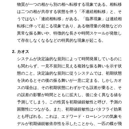
物質が一つの相から別の相へ転移する現象である。相転移
は二つの相が共存する状態を伴う「不連続相転移」と、そ
うではない「連続相転移」がある。「臨界現象」は連続相
転移に伴って起こる現象であり、ある物理量の発散などの
異常な振る舞いや、特徴的な長さや時間スケールが発散し
て存在しなくなるなどの特異的な現象が起こる。
2.
カオス
システムが決定論的な規則によって時間発展しているのに
も関わらず、一見不規則に見える複雑な振る舞いを示す状
態のこと。決定論的な規則に従うシステムでは、初期状態
を決めるとその後の振る舞いが一意に定まる。しかしカオ
スの場合は、その初期状態にわずかでも誤差が乗ると、そ
の誤差の影響が時間とともに拡大し、後に全く異なる値を
予測してしまう。この性質を初期値鋭敏性と呼び、予測の
困難性につながる。また、初期値鋭敏性はバタフライ効果
とも呼ばれる。これは、エドワード・ローレンツの気象モ
デルが初期値鋭敏依存性を示したことから、一匹の蝶が飛