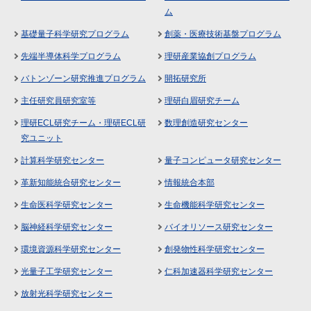
ム
基礎量子科学研究プログラム
創薬・医療技術基盤プログラム
先端半導体科学プログラム
理研産業協創プログラム
バトンゾーン研究推進プログラム
開拓研究所
主任研究員研究室等
理研白眉研究チーム
理研ECL研究チーム・理研ECL研
数理創造研究センター
究ユニット
計算科学研究センター
量子コンピュータ研究センター
革新知能統合研究センター
情報統合本部
生命医科学研究センター
生命機能科学研究センター
脳神経科学研究センター
バイオリソース研究センター
環境資源科学研究センター
創発物性科学研究センター
光量子工学研究センター
仁科加速器科学研究センター
放射光科学研究センター