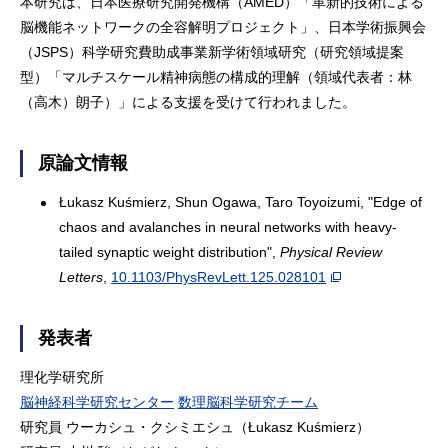
本研究は、日本医療研究開発機構（AMED）「革新的技術による
脳機能ネットワークの全容解明プロジェクト」、日本学術振興会
（JSPS）科学研究費助成事業新学術領域研究（研究領域提案
型）「マルチスケール精神病態の構成的理解（領域代表者：林
（高木）朗子）」による支援を受けて行われました。
原論文情報
Łukasz Kuśmierz, Shun Ogawa, Taro Toyoizumi, "Edge of
chaos and avalanches in neural networks with heavy-
tailed synaptic weight distribution",
Physical Review
Letters
,
10.1103/PhysRevLett.125.028101
発表者
理化学研究所
脳神経科学研究センター
数理脳科学研究チーム
研究員 ウーカシュ・クシミエシュ（Łukasz Kuśmierz）