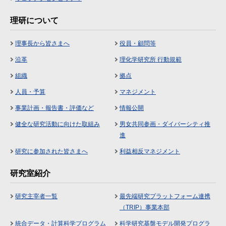
理研について
理事長から皆さまへ
役員・顧問等
沿革
理化学研究所 行動規範
組織
拠点
人員・予算
マネジメント
事業計画・報告書・評価など
情報公開
健全な研究活動に向けた取組み
男女共同参画・ダイバーシティ推
進
研究に参加された皆さまへ
利益相反マネジメント
研究室紹介
研究主宰者一覧
最先端研究プラットフォーム連携
（TRIP）事業本部
統合データ・計算科学プログラム
科学研究基盤モデル開発プログラ