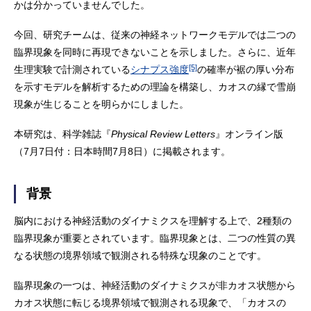
かは分かっていませんでした。
今回、研究チームは、従来の神経ネットワークモデルでは二つの
臨界現象を同時に再現できないことを示しました。さらに、近年
[5]
生理実験で計測されている
シナプス強度
の確率が裾の厚い分布
を示すモデルを解析するための理論を構築し、カオスの縁で雪崩
現象が生じることを明らかにしました。
本研究は、科学雑誌『
Physical Review Letters
』オンライン版
（7月7日付：日本時間7月8日）に掲載されます。
背景
脳内における神経活動のダイナミクスを理解する上で、2種類の
臨界現象が重要とされています。臨界現象とは、二つの性質の異
なる状態の境界領域で観測される特殊な現象のことです。
臨界現象の一つは、神経活動のダイナミクスが非カオス状態から
カオス状態に転じる境界領域で観測される現象で、「カオスの