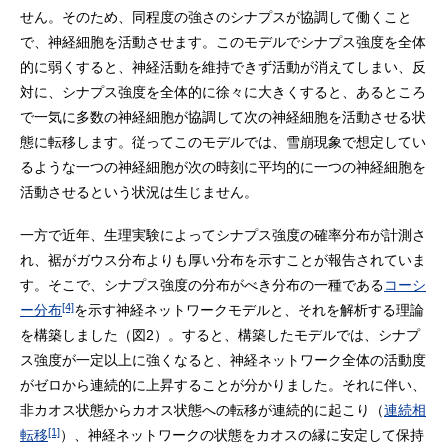
せん。そのため、同程度の強さのシナプスが協調して働くこと
で、神経細胞を活動させます。このモデルでシナプス強度を全体
的に弱くすると、神経活動を維持できず活動が消えてしまい、反
対に、シナプス強度を全体的に徐々に大きくすると、あるところ
で一気に多数の神経細胞が協調して次の神経細胞を活動させる状
態に転移します。従ってこのモデルでは、雪崩現象で想定してい
るような一つの神経細胞が次の時刻に平均的に一つの神経細胞を
活動させるという状況は生じません。
一方で近年、生理実験によってシナプス強度の確率分布が計測さ
れ、裾がガウス分布よりも厚い分布を示すことが報告されていま
す。そこで、シナプス強度の分布がべき分布の一種である
コーシ
[4]
ー分布
を示す神経ネットワークモデルと、それを解析する理論
を構築しました（図2）。すると、構築したモデルでは、シナプ
ス強度が一定以上に強くなると、神経ネットワーク全体の活動度
がゼロから連続的に上昇することが分かりました。それに伴い、
非カオス状態からカオス状態への転移が連続的に起こり（
連続相
[1]
転移
）、神経ネットワークの状態をカオスの縁に安定して保持