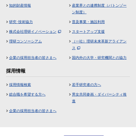
知的財産情報
産業界との連携制度（バトンゾー
ン制度）
研究･技術協力
普及事業・施設利用
株式会社理研イノベーション
スタートアップ支援
理研コンソーシアム
（一社）理研未来革新アライアン
ス
企業の採用担当者の皆さまへ
国内外の大学・研究機関との協力
採用情報
採用情報検索
若手研究者の方へ
総合職を希望する方へ
男女共同参画・ダイバーシティ推
進
企業の採用担当者の皆さまへ