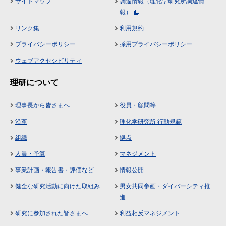
サイトマップ
調達情報（理化学研究所調達情
報）
リンク集
利用規約
プライバシーポリシー
採用プライバシーポリシー
ウェブアクセシビリティ
理研について
理事長から皆さまへ
役員・顧問等
沿革
理化学研究所 行動規範
組織
拠点
人員・予算
マネジメント
事業計画・報告書・評価など
情報公開
健全な研究活動に向けた取組み
男女共同参画・ダイバーシティ推
進
研究に参加された皆さまへ
利益相反マネジメント