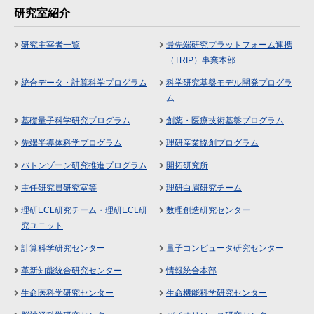
研究室紹介
研究主宰者一覧
最先端研究プラットフォーム連携
（TRIP）事業本部
統合データ・計算科学プログラム
科学研究基盤モデル開発プログラ
ム
基礎量子科学研究プログラム
創薬・医療技術基盤プログラム
先端半導体科学プログラム
理研産業協創プログラム
バトンゾーン研究推進プログラム
開拓研究所
主任研究員研究室等
理研白眉研究チーム
理研ECL研究チーム・理研ECL研
数理創造研究センター
究ユニット
計算科学研究センター
量子コンピュータ研究センター
革新知能統合研究センター
情報統合本部
生命医科学研究センター
生命機能科学研究センター