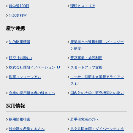
科学道100冊
理研ヒストリア
記念史料室
産学連携
知的財産情報
産業界との連携制度（バトンゾー
ン制度）
研究･技術協力
普及事業・施設利用
株式会社理研イノベーション
スタートアップ支援
理研コンソーシアム
（一社）理研未来革新アライアン
ス
企業の採用担当者の皆さまへ
国内外の大学・研究機関との協力
採用情報
採用情報検索
若手研究者の方へ
総合職を希望する方へ
男女共同参画・ダイバーシティ推