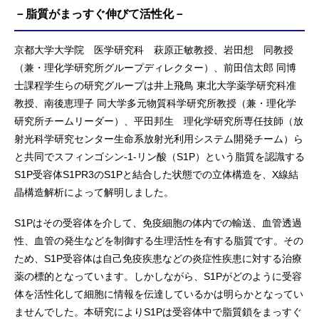
－脂質がまっすぐ伸びて活性化－
京都大学大学院 医学研究科 萩原正敏教授、岩田想 同教授
（兼・理化学研究所グループディレクター）、前田信太郎 同博
士課程学生らの研究グループは井上飛鳥 東北大学薬学研究科准
教授、南後恵理子 同大学多元物質科学研究所教授（兼・理化学
研究所チームリーダー）、平田邦生 理化学研究所専任技師（放
射光科学研究センター生命系放射光利用システム開発チーム）ら
と共同でスフィンゴシン-1-リン酸（S1P）という脂質を認識する
S1P受容体S1PR3のS1Pと結合した状態での立体構造を、X線結
晶構造解析によって解明しました。
S1Pはその受容体を介して、免疫細胞の体内での輸送、血管透過
性、血管の発生などを制御する生理活性を有する脂質です。その
ため、S1P受容体は自己免疫疾患などの炎症性疾患に対する治療
薬の標的となっています。しかしながら、S1Pがどのように受容
体を活性化して細胞に情報を伝達しているかは明らかとなってい
ませんでした。本研究によりS1Pは受容体中で脂質鎖をまっすぐ