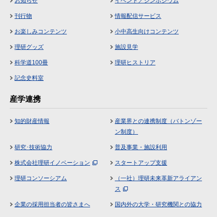
お知らせ
イベント／シンポジウム
刊行物
情報配信サービス
お楽しみコンテンツ
小中高生向けコンテンツ
理研グッズ
施設見学
科学道100冊
理研ヒストリア
記念史料室
産学連携
知的財産情報
産業界との連携制度（バトンゾー
ン制度）
研究･技術協力
普及事業・施設利用
株式会社理研イノベーション
スタートアップ支援
理研コンソーシアム
（一社）理研未来革新アライアン
ス
企業の採用担当者の皆さまへ
国内外の大学・研究機関との協力