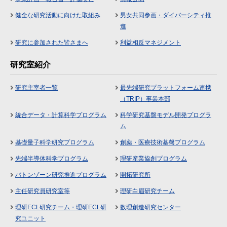
健全な研究活動に向けた取組み
男女共同参画・ダイバーシティ推
進
研究に参加された皆さまへ
利益相反マネジメント
研究室紹介
研究主宰者一覧
最先端研究プラットフォーム連携
（TRIP）事業本部
統合データ・計算科学プログラム
科学研究基盤モデル開発プログラ
ム
基礎量子科学研究プログラム
創薬・医療技術基盤プログラム
先端半導体科学プログラム
理研産業協創プログラム
バトンゾーン研究推進プログラム
開拓研究所
主任研究員研究室等
理研白眉研究チーム
理研ECL研究チーム・理研ECL研
数理創造研究センター
究ユニット