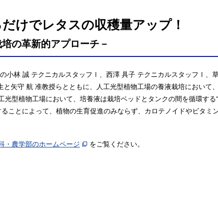
るだけでレタスの収穫量アップ！
栽培の革新的アプローチ－
の小林 誠 テクニカルスタッフⅠ、西澤 具子 テクニカルスタッフⅠ、
院生と矢守 航 准教授らとともに、人工光型植物工場の養液栽培におい
工光型植物工場において、培養液は栽培ベッドとタンクの間を循環する“
することによって、植物の生育促進のみならず、カロテノイドやビタミ
科・農学部のホームページ
をご覧ください。