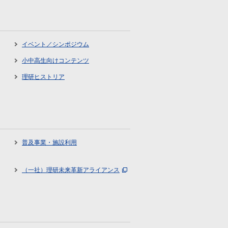
イベント／シンポジウム
小中高生向けコンテンツ
理研ヒストリア
普及事業・施設利用
（一社）理研未来革新アライアンス