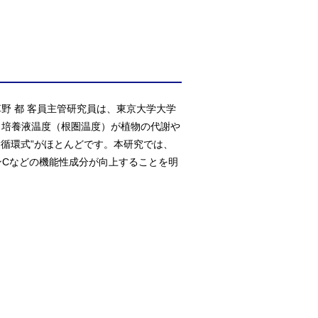
草野 都 客員主管研究員は、東京大学大学
て、培養液温度（根圏温度）が植物の代謝や
循環式”がほとんどです。本研究では、
ンCなどの機能性成分が向上することを明