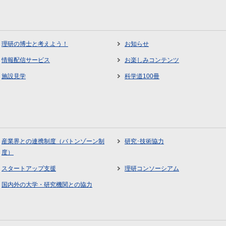
理研の博士と考えよう！
お知らせ
情報配信サービス
お楽しみコンテンツ
施設見学
科学道100冊
産業界との連携制度（バトンゾーン制
研究･技術協力
度）
スタートアップ支援
理研コンソーシアム
国内外の大学・研究機関との協力