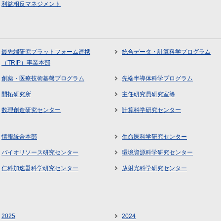
利益相反マネジメント
最先端研究プラットフォーム連携
統合データ・計算科学プログラム
（TRIP）事業本部
創薬・医療技術基盤プログラム
先端半導体科学プログラム
開拓研究所
主任研究員研究室等
数理創造研究センター
計算科学研究センター
情報統合本部
生命医科学研究センター
バイオリソース研究センター
環境資源科学研究センター
仁科加速器科学研究センター
放射光科学研究センター
2025
2024