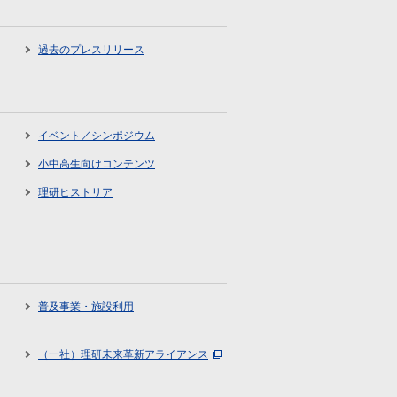
過去のプレスリリース
イベント／シンポジウム
小中高生向けコンテンツ
理研ヒストリア
普及事業・施設利用
（一社）理研未来革新アライアンス