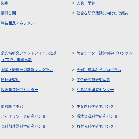
拠点
人員・予算
情報公開
健全な研究活動に向けた取組み
利益相反マネジメント
最先端研究プラットフォーム連携
統合データ・計算科学プログラム
（TRIP）事業本部
創薬・医療技術基盤プログラム
先端半導体科学プログラム
開拓研究所
主任研究員研究室等
数理創造研究センター
計算科学研究センター
情報統合本部
生命医科学研究センター
バイオリソース研究センター
環境資源科学研究センター
仁科加速器科学研究センター
放射光科学研究センター