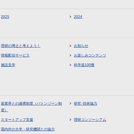
2025
2024
理研の博士と考えよう！
お知らせ
情報配信サービス
お楽しみコンテンツ
施設見学
科学道100冊
産業界との連携制度（バトンゾーン制
研究･技術協力
度）
スタートアップ支援
理研コンソーシアム
国内外の大学・研究機関との協力