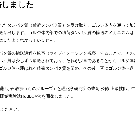
発しました
れたタンパク質（積荷タンパク質）を受け取り、ゴルジ体内を通って加
送り出します。ゴルジ体内部での積荷タンパク質の輸送のメカニズムは
はまだよくわかっていません。
パク質の輸送過程を観察（ライブイメージング観察）することで、その
パク質は少しずつ輸送されており、それが少量であることからゴルジ体
ゴルジ体へ運ばれる積荷タンパク質を留め、その後一斉にゴルジ体へ送
藤 明子 教授（らのグループ）と理化学研究所の豊岡 公徳 上級技師、
開始実験法RudLOV法を開発しました。
覧ください。