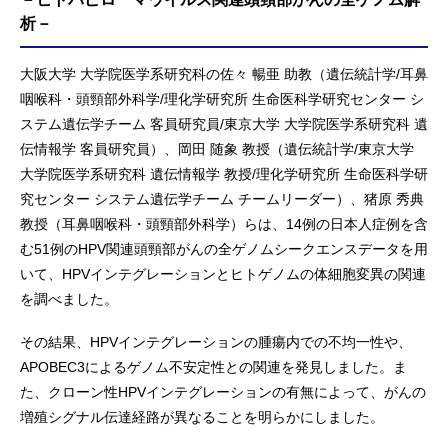
析－
大阪大学 大学院医学系研究科の佐々 暢亜 助教（遺伝統計学/耳鼻
咽喉科・頭頸部外科学/理化学研究所 生命医科学研究センター シ
ステム遺伝学チーム 客員研究員/東京大学 大学院医学系研究科 遺
伝情報学 客員研究員）、岡田 随象 教授（遺伝統計学/東京大学
大学院医学系研究科 遺伝情報学 教授/理化学研究所 生命医科学研
究センター システム遺伝学チーム チームリーダー）、猪原 秀典
教授（耳鼻咽喉科・頭頸部外科学）らは、14例の日本人症例を含
む51例のHPV関連頭頸部がんの全ゲノムシークエンスデータを用
いて、HPVインテグレーションとヒトゲノムの体細胞変異の関連
を調べました。
その結果、HPVインテグレーションの腫瘍内での不均一性や、
APOBEC3によるゲノム不安定性との関連を発見しました。ま
た、クローン性HPVインテグレーションの有無によって、がんの
増殖シグナル伝達経路が異なることを明らかにしました。