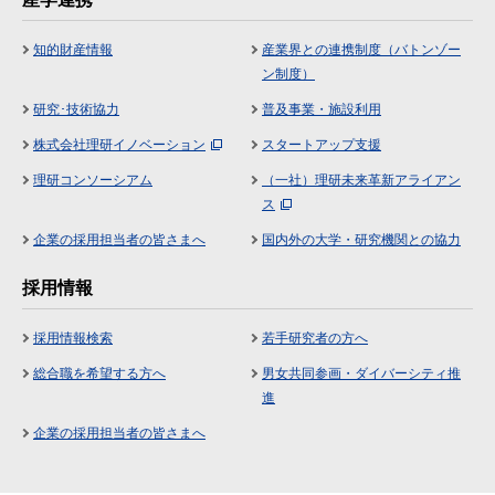
知的財産情報
産業界との連携制度（バトンゾー
ン制度）
研究･技術協力
普及事業・施設利用
株式会社理研イノベーション
スタートアップ支援
理研コンソーシアム
（一社）理研未来革新アライアン
ス
企業の採用担当者の皆さまへ
国内外の大学・研究機関との協力
採用情報
採用情報検索
若手研究者の方へ
総合職を希望する方へ
男女共同参画・ダイバーシティ推
進
企業の採用担当者の皆さまへ