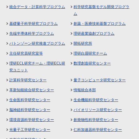
統合データ・計算科学プログラム
科学研究基盤モデル開発プログラ
ム
基礎量子科学研究プログラム
創薬・医療技術基盤プログラム
先端半導体科学プログラム
理研産業協創プログラム
バトンゾーン研究推進プログラム
開拓研究所
主任研究員研究室等
理研白眉研究チーム
理研ECL研究チーム・理研ECL研
数理創造研究センター
究ユニット
計算科学研究センター
量子コンピュータ研究センター
革新知能統合研究センター
情報統合本部
生命医科学研究センター
生命機能科学研究センター
脳神経科学研究センター
バイオリソース研究センター
環境資源科学研究センター
創発物性科学研究センター
光量子工学研究センター
仁科加速器科学研究センター