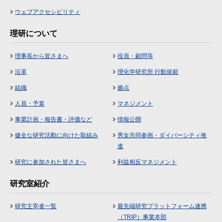
ウェブアクセシビリティ
理研について
理事長から皆さまへ
役員・顧問等
沿革
理化学研究所 行動規範
組織
拠点
人員・予算
マネジメント
事業計画・報告書・評価など
情報公開
健全な研究活動に向けた取組み
男女共同参画・ダイバーシティ推
進
研究に参加された皆さまへ
利益相反マネジメント
研究室紹介
研究主宰者一覧
最先端研究プラットフォーム連携
（TRIP）事業本部