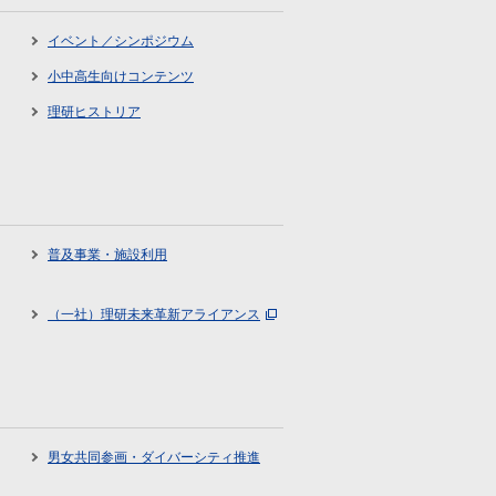
イベント／シンポジウム
小中高生向けコンテンツ
理研ヒストリア
普及事業・施設利用
（一社）理研未来革新アライアンス
男女共同参画・ダイバーシティ推進