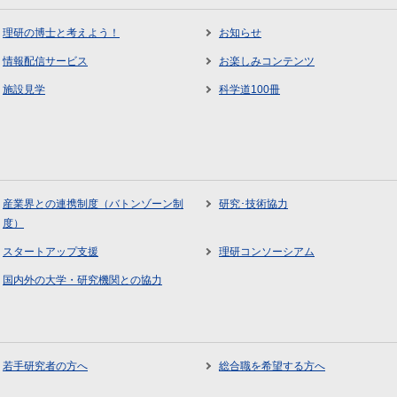
理研の博士と考えよう！
お知らせ
情報配信サービス
お楽しみコンテンツ
施設見学
科学道100冊
産業界との連携制度（バトンゾーン制
研究･技術協力
度）
スタートアップ支援
理研コンソーシアム
国内外の大学・研究機関との協力
若手研究者の方へ
総合職を希望する方へ