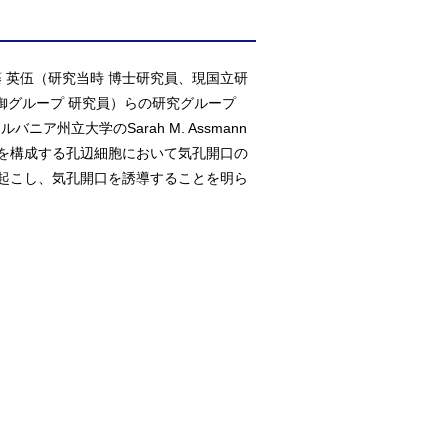
藤 英伍（研究当時 博士研究員、現国立研
御グループ 研究員）らの研究グループ
ア州立大学のSarah M. Assmann
を構成する孔辺細胞において気孔開口の
起こし、気孔開口を誘導することを明ら