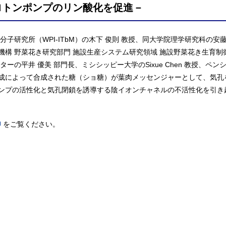
ロトンポンプのリン酸化を促進－
子研究所（WPI-ITbM）の木下 俊則 教授、同大学院理学研究科の安
構 野菜花き研究部門 施設生産システム研究領域 施設野菜花き生育制
平井 優美 部門長、ミシシッピー大学のSixue Chen 教授、ペンシルバニ
成によって合成された糖（ショ糖）が葉肉メッセンジャーとして、気孔
ンプの活性化と気孔閉鎖を誘導する陰イオンチャネルの不活性化を引き
をご覧ください。