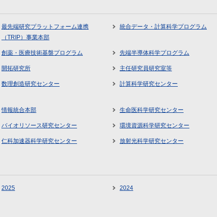
最先端研究プラットフォーム連携
統合データ・計算科学プログラム
（TRIP）事業本部
創薬・医療技術基盤プログラム
先端半導体科学プログラム
開拓研究所
主任研究員研究室等
数理創造研究センター
計算科学研究センター
情報統合本部
生命医科学研究センター
バイオリソース研究センター
環境資源科学研究センター
仁科加速器科学研究センター
放射光科学研究センター
2025
2024