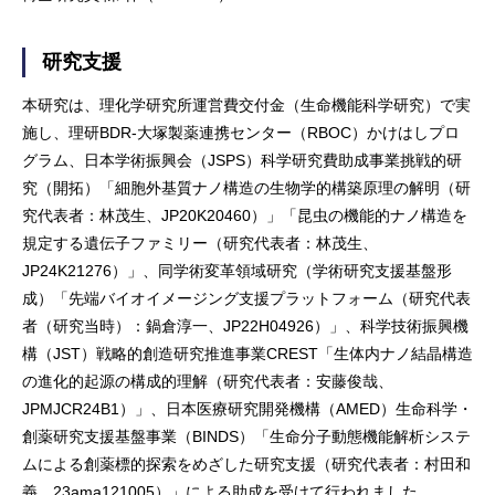
研究支援
本研究は、理化学研究所運営費交付金（生命機能科学研究）で実
施し、理研BDR-大塚製薬連携センター（RBOC）かけはしプロ
グラム、日本学術振興会（JSPS）科学研究費助成事業挑戦的研
究（開拓）「細胞外基質ナノ構造の生物学的構築原理の解明（研
究代表者：林茂生、JP20K20460）」「昆虫の機能的ナノ構造を
規定する遺伝子ファミリー（研究代表者：林茂生、
JP24K21276）」、同学術変革領域研究（学術研究支援基盤形
成）「先端バイオイメージング支援プラットフォーム（研究代表
者（研究当時）：鍋倉淳一、JP22H04926）」、科学技術振興機
構（JST）戦略的創造研究推進事業CREST「生体内ナノ結晶構造
の進化的起源の構成的理解（研究代表者：安藤俊哉、
JPMJCR24B1）」、日本医療研究開発機構（AMED）生命科学・
創薬研究支援基盤事業（BINDS）「生命分子動態機能解析システ
ムによる創薬標的探索をめざした研究支援（研究代表者：村田和
義、23ama121005）」による助成を受けて行われました。