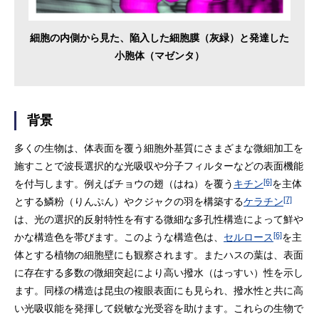
細胞の内側から見た、陥入した細胞膜（灰緑）と発達した
小胞体（マゼンタ）
背景
多くの生物は、体表面を覆う細胞外基質にさまざまな微細加工を
施すことで波長選択的な光吸収や分子フィルターなどの表面機能
[6]
を付与します。例えばチョウの翅（はね）を覆う
キチン
を主体
[7]
とする鱗粉（りんぷん）やクジャクの羽を構築する
ケラチン
は、光の選択的反射特性を有する微細な多孔性構造によって鮮や
[6]
かな構造色を帯びます。このような構造色は、
セルロース
を主
体とする植物の細胞壁にも観察されます。またハスの葉は、表面
に存在する多数の微細突起により高い撥水（はっすい）性を示し
ます。同様の構造は昆虫の複眼表面にも見られ、撥水性と共に高
い光吸収能を発揮して鋭敏な光受容を助けます。これらの生物で