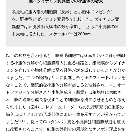
図3 ダイナミン変異型での小胞体の増大
嗅覚毛細胞内部の細胞膜（灰緑）と小胞体（マゼンタ）
を、野生型とダイナミン変異型で比較した。ダイナミン変
異型では細胞膜陥入構造の数が増加し、さらに小胞体の量
も大幅に増大した。スケールバーは200nm。
以上の知見を合わせると、嗅覚毛細胞ではGoxタンパク質が制御
する小胞体分解から細胞膜陥入に至る経路と、細胞膜からダイナ
ミンを介して小胞体分解に至る経路が対を成していることが分か
りました。二つの経路は互いに促進し合う正のフィードバックを
なすことで、継続的な小胞体分解が起こると理解されます。オー
トファジーで分解された小胞体成分（脂質）は細胞膜に供給さ
れ、膜の過剰な成長を促すことで細胞膜を湾曲させるものと考え
られました（図4）。林チームリーダーらの先行研究で細胞膜の
陥入点はナノポアの形成部位によい一致を示すことが分かってい
注1）
ました
。従ってGoxタンパク質と小胞体は細胞膜形態を皺状
に改変させることで、細胞の外側での周期的なナノポア形成を制