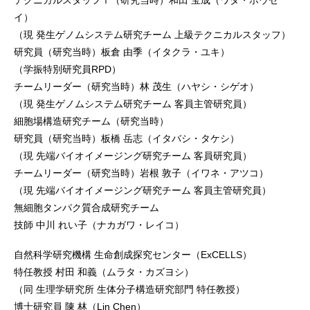
イ）
（現 発生ゲノムシステム研究チーム 上級テクニカルスタッフ）
研究員（研究当時）板倉 由季（イタクラ・ユキ）
（学振特別研究員RPD）
チームリーダー（研究当時）林 茂生（ハヤシ・シゲオ）
（現 発生ゲノムシステム研究チーム 客員主管研究員）
細胞場構造研究チーム（研究当時）
研究員（研究当時）板橋 岳志（イタバシ・タケシ）
（現 先端バイオイメージング研究チーム 客員研究員）
チームリーダー（研究当時）岩根 敦子（イワネ・アツコ）
（現 先端バイオイメージング研究チーム 客員主管研究員）
無細胞タンパク質合成研究チーム
技師 中川 れい子（ナカガワ・レイコ）
自然科学研究機構 生命創成探究センター（ExCELLS）
特任教授 村田 和義（ムラタ・カズヨシ）
（同 生理学研究所 生体分子構造研究部門 特任教授）
博士研究員 陳 林（Lin Chen）