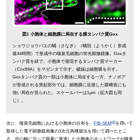
図1 小胞体と細胞膜に局在する膜タンパク質Gox
ショウジョウバエの蛹（さなぎ）（蛹殻（ようかく）形成
後44時間）で形成中の嗅覚毛細胞の蛍光顕微鏡像。Goxタ
ンパク質を緑で、小胞体で発現するタンパク質マーカー
（Cnx99A）をマゼンタで示す。破線は細胞膜を示す。
Goxタンパク質の一部は小胞体に局在する一方、ナノポア
が形成される突起部分では、細胞膜に近接した膜構造にも
強い局在が見られた。スケールバーは1μm（拡大図も同
じ）。
[8]
次に、嗅覚毛細胞における小胞体の分布を、
FIB-SEM
を用いて
取得した電子顕微鏡画像の3次元再構築法を用いて調べたとこ
ろ、中心軸に沿って顕著に発達した小胞体のネットワークが嗅覚