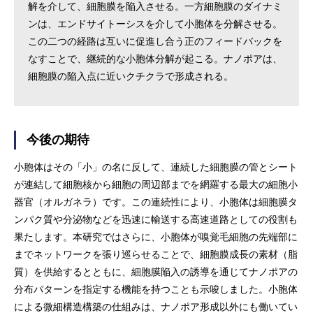
解を介して、細胞膜を陥入させる。一方細胞膜のダイナミ
ンは、エンドサイトーシスを介して小胞体を分解させる。
この二つの経路は互いに促進し合う正のフィードバックを
なすことで、継続的な小胞体分解が起こる。ナノポアは、
細胞膜の陥入点に近いクチクラで形成される。
今後の期待
小胞体はその「小」の名に反して、連続した細胞膜の管とシート
が連結して細胞核から細胞の周辺部までを網羅する最大の細胞小
器官（オルガネラ）です。この連続性により、小胞体は細胞膜タ
ンパク質や分泌物などを迅速に輸送する高速道路としての役割も
果たします。本研究ではさらに、小胞体が嗅覚毛細胞の先端部に
までネットワークを張り巡らせることで、細胞膜成長の素材（脂
質）を供給するとともに、細胞膜陥入の誘導を通じてナノポアの
分布パターンを指定する機能を持つことも示唆しました。小胞体
による微細構造構築の仕組みは、ナノポア形成以外にも働いてい