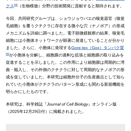
[4]
クス
（生物模倣）分野の技術開発に貢献すると期待されます。
今回、共同研究グループは、ショウジョウバエの嗅覚器官（嗅覚
毛細胞）を覆うクチクラに存在する微小な穴（ナノポア）の形成
メカニズムを詳細に調べました。電子顕微鏡観察の結果、嗅覚毛
細胞には小胞体ネットワークが顕著に発達していることが分かり
ました。さらに、小胞体に発現する
Gore-tex（Gox）タンパク質
[5]
が小胞体を分解し、細胞膜の過剰な拡張と細胞膜の取り込みを
促進することを示しました。この作用により細胞膜は周期的に湾
曲・陥入し、その外側のクチクラに対して周期的なナノポアの形
成を促していました。本研究は細胞外分子の生産拠点として知ら
れていた小胞体がクチクラのパターン形成にも関わる新規機能を
明らかにしたものです。
本研究は、科学雑誌『
Journal of Cell Biology
』オンライン版
（2025年12月29日付）に掲載されました。