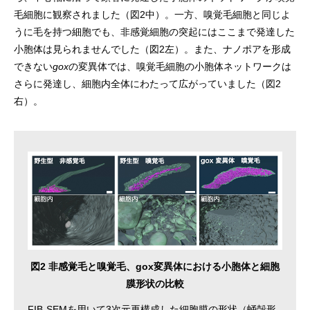
毛細胞に観察されました（図2中）。一方、嗅覚毛細胞と同じよ
うに毛を持つ細胞でも、非感覚細胞の突起にはここまで発達した
小胞体は見られませんでした（図2左）。また、ナノポアを形成
できない
gox
の変異体では、嗅覚毛細胞の小胞体ネットワークは
さらに発達し、細胞内全体にわたって広がっていました（図2
右）。
図2 非感覚毛と嗅覚毛、gox変異体における小胞体と細胞
膜形状の比較
FIB-SEMを用いて3次元再構成した細胞膜の形状（蛹殻形