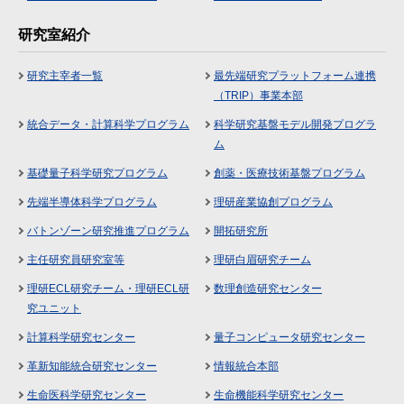
研究室紹介
研究主宰者一覧
最先端研究プラットフォーム連携
（TRIP）事業本部
統合データ・計算科学プログラム
科学研究基盤モデル開発プログラ
ム
基礎量子科学研究プログラム
創薬・医療技術基盤プログラム
先端半導体科学プログラム
理研産業協創プログラム
バトンゾーン研究推進プログラム
開拓研究所
主任研究員研究室等
理研白眉研究チーム
理研ECL研究チーム・理研ECL研
数理創造研究センター
究ユニット
計算科学研究センター
量子コンピュータ研究センター
革新知能統合研究センター
情報統合本部
生命医科学研究センター
生命機能科学研究センター