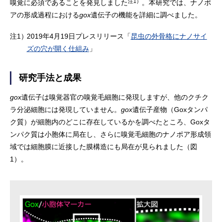
注1）
嗅覚に必須であることを発見しました
。本研究では、ナノポ
アの形成過程における
gox
遺伝子の機能を詳細に調べました。
注1）
2019年4月19日プレスリリース「
昆虫の外骨格にナノサイ
ズの穴が開く仕組み
」
研究手法と成果
gox
遺伝子は嗅覚器官の嗅覚毛細胞に発現しますが、他のクチク
ラ分泌細胞には発現していません。
gox
遺伝子産物（Goxタンパ
ク質）が細胞内のどこに存在しているかを調べたところ、Goxタ
ンパク質は小胞体に局在し、さらに嗅覚毛細胞のナノポア形成領
域では細胞膜に近接した膜構造にも局在が見られました（図
1）。