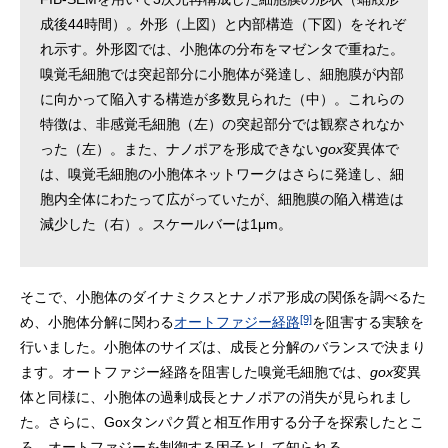
成後44時間）。外形（上図）と内部構造（下図）をそれぞ
れ示す。外形図では、小胞体の分布をマゼンタで重ねた。
嗅覚毛細胞では突起部分に小胞体が発達し、細胞膜が内部
に向かって陥入する構造が多数見られた（中）。これらの
特徴は、非感覚毛細胞（左）の突起部分では観察されなか
った（左）。また、ナノポアを形成できない
gox
変異体で
は、嗅覚毛細胞の小胞体ネットワークはさらに発達し、細
胞内全体にわたって広がっていたが、細胞膜の陥入構造は
減少した（右）。スケールバーは1μm。
そこで、小胞体のダイナミクスとナノポア形成の関係を調べるた
[9]
め、小胞体分解に関わる
オートファジー経路
を阻害する実験を
行いました。小胞体のサイズは、成長と分解のバランスで決まり
ます。オートファジー経路を阻害した嗅覚毛細胞では、
gox
変異
体と同様に、小胞体の過剰成長とナノポアの消失が見られまし
た。さらに、Goxタンパク質と相互作用する分子を探索したとこ
ろ、オートファジーを制御する因子として知られる