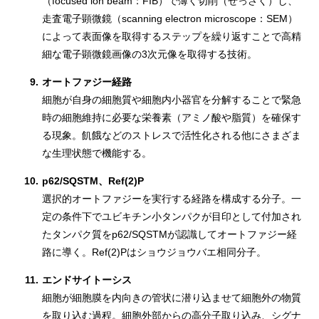
（focused ion beam：FIB）で薄く切削（せっさく）し、
走査電子顕微鏡（scanning electron microscope：SEM）
によって表面像を取得するステップを繰り返すことで高精
細な電子顕微鏡画像の3次元像を取得する技術。
9.
オートファジー経路
細胞が自身の細胞質や細胞内小器官を分解することで緊急
時の細胞維持に必要な栄養素（アミノ酸や脂質）を確保す
る現象。飢餓などのストレスで活性化される他にさまざま
な生理状態で機能する。
10.
p62/SQSTM、Ref(2)P
選択的オートファジーを実行する経路を構成する分子。一
定の条件下でユビキチン小タンパクが目印として付加され
たタンパク質をp62/SQSTMが認識してオートファジー経
路に導く。Ref(2)Pはショウジョウバエ相同分子。
11.
エンドサイトーシス
細胞が細胞膜を内向きの管状に潜り込ませて細胞外の物質
を取り込む過程。細胞外部からの高分子取り込み、シグナ