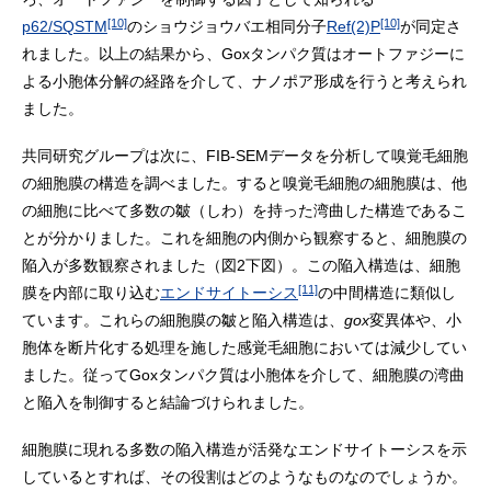
[10]
[10]
p62/SQSTM
のショウジョウバエ相同分子
Ref(2)P
が同定さ
れました。以上の結果から、Goxタンパク質はオートファジーに
よる小胞体分解の経路を介して、ナノポア形成を行うと考えられ
ました。
共同研究グループは次に、FIB-SEMデータを分析して嗅覚毛細胞
の細胞膜の構造を調べました。すると嗅覚毛細胞の細胞膜は、他
の細胞に比べて多数の皺（しわ）を持った湾曲した構造であるこ
とが分かりました。これを細胞の内側から観察すると、細胞膜の
陥入が多数観察されました（図2下図）。この陥入構造は、細胞
[11]
膜を内部に取り込む
エンドサイトーシス
の中間構造に類似し
ています。これらの細胞膜の皺と陥入構造は、
gox
変異体や、小
胞体を断片化する処理を施した感覚毛細胞においては減少してい
ました。従ってGoxタンパク質は小胞体を介して、細胞膜の湾曲
と陥入を制御すると結論づけられました。
細胞膜に現れる多数の陥入構造が活発なエンドサイトーシスを示
しているとすれば、その役割はどのようなものなのでしょうか。