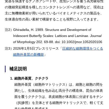
覚器を保護するナノポアシートや、昆虫レンズを覆う高光吸収性
の微細突起構造を模したコンタクトレンズへの適用など、現在は
主に無機物素材が用いられているバイオミメティクスの製品を、
生体適合性の高い素材で構築することも視野に入ってきます。
注2）
Ghiradella, H. 1989. Structure and Development of
Iridescent Butterfly Scales: Lattices and Laminae.
Journal
of Morphology
202. 69-88. doi: 10.1002/jmor.1052020106
注3）
2026年1月5日プレスリリース「
圧縮的な細胞環境をつくる
細胞外基質の新機能
」
補足説明
1.
細胞外基質、クチクラ
細胞外基質（細胞外マトリックス）は、細胞と細胞の間を
満たし、生体組織を包み込む高分子の構造体。昆虫の体表
面を覆うクチクラは、表皮細胞が体表面に分泌するキチン
（[6]参照）を主体とする細胞外マトリックスで、軽くて丈
夫な外骨格を形成する。