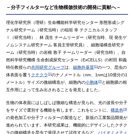
－分子フィルターなど生物模倣技術の開発に貢献へ－
理化学研究所（理研）生命機能科学研究センター 形態形成シグ
ナル研究チーム（研究当時）の稲垣 幸 テクニカルスタッフ
Ⅰ（研究当時）、林 茂生 チームリーダー（研究当時、現 発生ゲ
ノムシステム研究チーム 客員主管研究員）、細胞場構造研究チ
ーム（研究当時）の岩根 敦子 チームリーダー（研究当時）、自
然科学研究機構 生命創成探究センター（ExCELLS）の村田 和義
[1]
特任教授らの
共同研究グループ
は、
細胞外基質
の一つ、昆虫の
[1]
体表面を覆う
クチクラ
のナノメートル（nm、1nmは10億分の1
[2]
メートル）サイズの微細構造が、細胞内の
小胞体
と細胞膜の相
互作用によって生み出されることを発見しました。
生物の体表面にはしばしば微細な構造が見られ、光の波長や分子
[3]
をサイズで選別する機能を有します。これをヒントに、
構造色
の発色加工や分子フィルターの製造など、新規の工業製品開発が
進められています。本研究成果は、機能的にデザインしたクチク
ラの微細構造を昆虫で発現させて試作するなど、
バイオミメティ