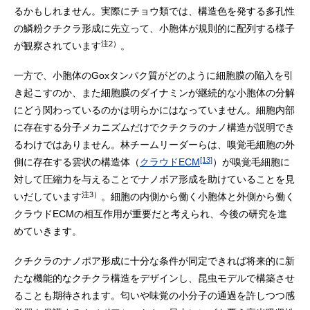
るかもしれません。実際にチョウ類では、構造色を発する多孔性
の鱗粉クチクラ形成に先立って、小胞体が規則的に配列する様子
注2）
が観察されています
。
一方で、小胞体のGoxタンパク質がどのように細胞膜の陥入を引
き起こすのか、また細胞膜のダイナミンが継続的な小胞体の分解
にどう関わっているのかは明らかにはなっていません。細胞内部
に存在する分子メカニズムだけでクチクラのナノ構造が説明でき
るわけではありません。林チームリーダーらは、嗅覚毛細胞の外
[13]
側に存在する雲状の構造体（
クラウドECM
）が嗅覚毛細胞に
対して圧縮力を与えることでナノポア形成を助けていることを見
注3）
いだしています
。細胞の内側から働く小胞体と外側から働く
クラウドECMの相互作用が重要だと考えられ、今後の研究を進
めていきます。
クチクラのナノポア形成に十分な条件が同定できれば将来的に新
たな機能的なクチクラ構造をデザインし、昆虫モデルで構築させ
ることも期待されます。匂いや味覚の小分子の通過を許しつつ感