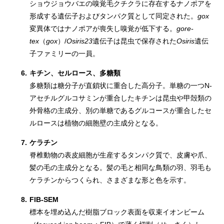
ショウジョウバエの嗅覚毛クチクラに存在するナノポアを
形成する遺伝子およびタンパク質として同定された。
gox
変異体ではナノポアが喪失し嗅覚が低下する。
gore-
tex
（
gox
）/
Osiris23
遺伝子は昆虫で保存された
Osiris
遺伝
子ファミリーの一員。
6.
キチン、セルロース、多糖類
多糖類は糖分子が直鎖状に重合した高分子。単糖の一つN-
アセチルグルコサミンが重合したキチンは昆虫や甲殻類の
外骨格の主成分、別の単糖であるグルコースが重合したセ
ルロースは植物の細胞壁の主成分となる。
7.
ケラチン
脊椎動物の表皮細胞が生産するタンパク質で、皮膚や爪、
髪の毛の主成分となる。髪の毛と相同な鳥類の羽、羽毛も
ケラチンからつくられ、さまざまな形と色を示す。
8.
FIB-SEM
標本を埋め込んだ樹脂ブロック表面を収束イオンビーム