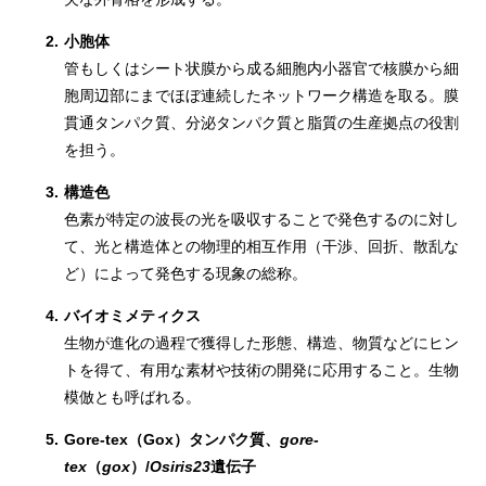
2.
小胞体
管もしくはシート状膜から成る細胞内小器官で核膜から細
胞周辺部にまでほぼ連続したネットワーク構造を取る。膜
貫通タンパク質、分泌タンパク質と脂質の生産拠点の役割
を担う。
3.
構造色
色素が特定の波長の光を吸収することで発色するのに対し
て、光と構造体との物理的相互作用（干渉、回折、散乱な
ど）によって発色する現象の総称。
4.
バイオミメティクス
生物が進化の過程で獲得した形態、構造、物質などにヒン
トを得て、有用な素材や技術の開発に応用すること。生物
模倣とも呼ばれる。
5.
Gore-tex（Gox）タンパク質、
gore-
tex
（
gox
）/
Osiris23
遺伝子