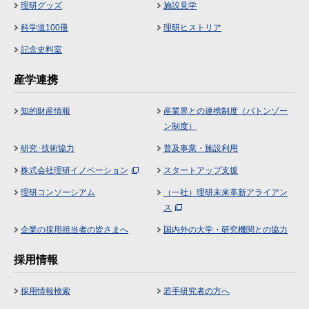
理研グッズ
施設見学
科学道100冊
理研ヒストリア
記念史料室
産学連携
知的財産情報
産業界との連携制度（バトンゾー
ン制度）
研究･技術協力
普及事業・施設利用
株式会社理研イノベーション
スタートアップ支援
理研コンソーシアム
（一社）理研未来革新アライアン
ス
企業の採用担当者の皆さまへ
国内外の大学・研究機関との協力
採用情報
採用情報検索
若手研究者の方へ