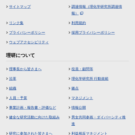
サイトマップ
調達情報（理化学研究所調達情
報）
リンク集
利用規約
プライバシーポリシー
採用プライバシーポリシー
ウェブアクセシビリティ
理研について
理事長から皆さまへ
役員・顧問等
沿革
理化学研究所 行動規範
組織
拠点
人員・予算
マネジメント
事業計画・報告書・評価など
情報公開
健全な研究活動に向けた取組み
男女共同参画・ダイバーシティ推
進
研究に参加された皆さまへ
利益相反マネジメント