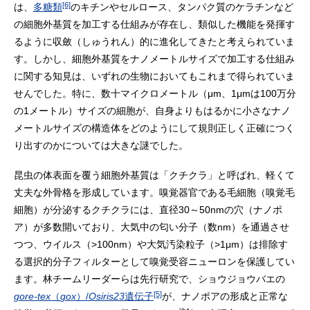
[6]
は、
多糖類
のキチンやセルロース、タンパク質のケラチンなど
の細胞外基質を加工する仕組みが存在し、類似した機能を発揮す
るように収斂（しゅうれん）的に進化してきたと考えられていま
す。しかし、細胞外基質をナノメートルサイズで加工する仕組み
に関する知見は、いずれの生物においてもこれまで得られていま
せんでした。特に、数十マイクロメートル（μm、1μmは100万分
の1メートル）サイズの細胞が、自身よりもはるかに小さなナノ
メートルサイズの構造体をどのようにして規則正しく正確につく
り出すのかについては大きな謎でした。
昆虫の体表面を覆う細胞外基質は「クチクラ」と呼ばれ、軽くて
丈夫な外骨格を形成しています。嗅覚器官である毛細胞（嗅覚毛
細胞）が分泌するクチクラには、直径30～50nmの穴（ナノポ
ア）が多数開いており、大気中の匂い分子（数nm）を通過させ
つつ、ウイルス（>100nm）や大気汚染粒子（>1μm）は排除す
る選択的分子フィルターとして嗅覚受容ニューロンを保護してい
ます。林チームリーダーらは先行研究で、ショウジョウバエの
[5]
gore-tex
（
gox
）/
Osiris23
遺伝子
が、ナノポアの形成と正常な