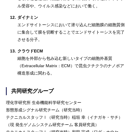
ル受容や、ウイルス感染などにおいて働く。
12.
ダイナミン
エンドサイトーシスにおいて潜り込んだ細胞膜の細胞質側
に集合して膜を切断することでエンドサイトーシスを完了
させる分子。
13.
クラウドECM
細胞を外部から包み込む新しいタイプの細胞外基質
（Extracellular Matrix：ECM）で昆虫クチクラのナノポア
構造形成に関わる。
共同研究グループ
理化学研究所 生命機能科学研究センター
形態形成シグナル研究チーム（研究当時）
テクニカルスタッフⅠ（研究当時）稲垣 幸（イナガキ・サチ）
（現 発生ゲノムシステム研究チーム 客員研究員）
テクニカルスタッフⅠ（研究当時）和田 宝成（ワダ・ホウセ