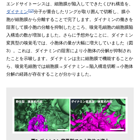
エンドサイトーシスは、細胞膜が陥入してできたくびれ構造を、
[12]
ダイナミン
分子が重合したリングが取り囲んで切断し、膜小
胞が細胞膜から分離することで完了します。ダイナミンの働きを
阻害して膜小胞の分離を抑制したところ、嗅覚毛細胞の細胞膜陥
入構造の数が増加しました。さらに予想外なことに、ダイナミン
変異型の嗅覚毛では、小胞体の量が大幅に増大していました（図
3）。これは、ダイナミンの阻害により小胞体の分解が抑制され
たことを示唆します。ダイナミンは主に細胞膜で機能することか
ら、嗅覚毛細胞では細胞膜→ダイナミン→陥入構造切断→小胞体
分解の経路が存在することが分かりました。