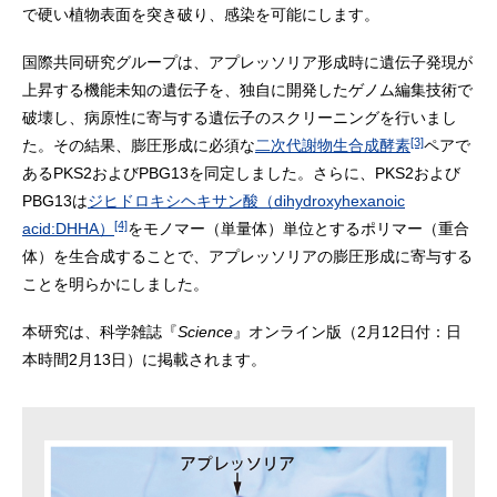
で硬い植物表面を突き破り、感染を可能にします。
国際共同研究グループは、アプレッソリア形成時に遺伝子発現が
上昇する機能未知の遺伝子を、独自に開発したゲノム編集技術で
破壊し、病原性に寄与する遺伝子のスクリーニングを行いまし
[3]
た。その結果、膨圧形成に必須な
二次代謝物生合成酵素
ペアで
あるPKS2およびPBG13を同定しました。さらに、PKS2および
PBG13は
ジヒドロキシヘキサン酸（dihydroxyhexanoic
[4]
acid:DHHA）
をモノマー（単量体）単位とするポリマー（重合
体）を生合成することで、アプレッソリアの膨圧形成に寄与する
ことを明らかにしました。
本研究は、科学雑誌『
Science
』オンライン版（2月12日付：日
本時間2月13日）に掲載されます。