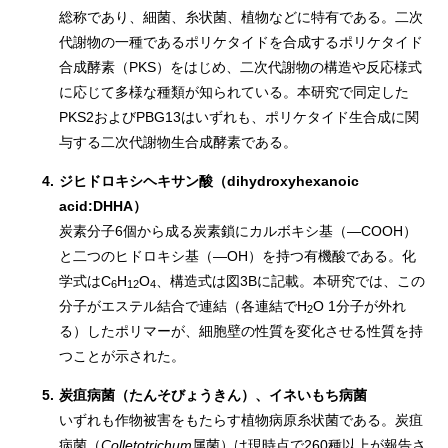
総称であり、細菌、糸状菌、植物などに特有である。二次
代謝物の一種であるポリケタイドを合成するポリケタイド
合成酵素（PKS）をはじめ、二次代謝物の構造や反応様式
に応じて多様な種類が知られている。本研究で同定した
PKS2およびPBG13はいずれも、ポリケタイド生合成に関
与する二次代謝物生合成酵素である。
4.
ジヒドロキシヘキサン酸（dihydroxyhexanoic
acid:DHHA）
炭素分子6個から成る炭素鎖にカルボキシ基（―COOH）
と二つのヒドロキシ基（―OH）を持つ有機酸である。化
学式はC
H
O
、構造式は図3Bに記載。本研究では、この
6
12
4
分子がエステル結合で連結（各連結でH
O 1分子が外れ
2
る）したポリマーが、細胞壁の性質を変化させる性質を持
つことが示された。
5.
炭疽病菌（たんそびょうきん）、イネいもち病菌
いずれも作物被害をもたらす植物病原糸状菌である。炭疽
病菌（
Colletotrichum
属菌）は現時点で260種以上が報告さ