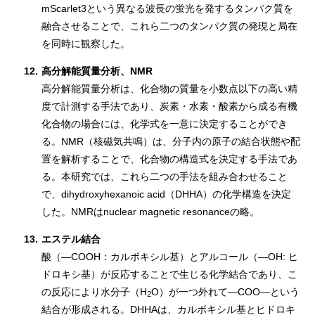
mScarlet3という異なる波長の蛍光を発するタンパク質を
融合させることで、これら二つのタンパク質の発現と局在
を同時に観察した。
12.
高分解能質量分析、NMR
高分解能質量分析は、化合物の質量を小数点以下の高い精
度で計測する手法であり、炭素・水素・酸素から成る有機
化合物の場合には、化学式を一意に決定することができ
る。NMR（核磁気共鳴）は、分子内の原子の結合状態や配
置を解析することで、化合物の構造式を決定する手法であ
る。本研究では、これら二つの手法を組み合わせること
で、dihydroxyhexanoic acid（DHHA）の化学構造を決定
した。NMRはnuclear magnetic resonanceの略。
13.
エステル結合
酸（―COOH：カルボキシル基）とアルコール（―OH: ヒ
ドロキシ基）が反応することで生じる化学結合であり、こ
の反応により水分子（H
O）が一つ外れて―COO―という
2
結合が形成される。DHHAは、カルボキシル基とヒドロキ