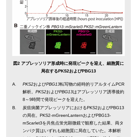
図2 アプレッソリア形成時に発現ピークを迎え、細胞質に
局在するPKS2およびPBG13
A.
PKS2
および
PBG13
転写物の経時的リアルタイムPCR
解析。
PKS2
および
PBG13
はアプレッソリア誘導後約
8～9時間で発現ピークを迎えた。
B.
炭疽病菌アプレッソリアにおけるPKS2およびPBG13
の局在。PKS2-mGreenLanternおよびPBG13-
mScarlet3を共焦点蛍光顕微鏡で観察した結果、両タ
ンパク質はいずれも細胞質に局在していた。本解析