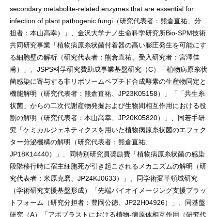
secondary metabolite-related enzymes that are essential for
infection of plant pathogenic fungi（研究代表者：熊倉直祐、分
担者：本山高幸）」、金沢大学ナノ生命科学研究所Bio-SPM技術
共同研究事業「植物病原糸状菌付着器の高い膨圧発生を可能にす
る細胞壁の解析（研究代表者：熊倉直祐、受入研究者：宮澤佳
甫）」、JSPS科学研究費助成事業基盤研究（C）「植物病原糸状
菌感染に寄与する非リボソームペプチド合成酵素の生産物同定と
機能解明（研究代表者：熊倉直祐、JP23K05158）」「「共生糸
状菌」からの二次代謝産物発掘および生物間相互作用における役
割の解明（研究代表者：本山高幸、JP20K05820）」、同若手研
究「ケミカルジェネティクスを用いた植物病原糸状菌のエフェク
ター分泌機構の解明（研究代表者：熊倉直祐、
JP18K14440）」、同特別研究員奨励費「植物病原糸状菌の感染
段階移行時に宿主細胞死が引き起こされるメカニズムの解明（研
究代表者：米原克磨、JP24KJ0633）」、同学術変革領域研究
（学術研究支援基盤形成）「先端バイオイメージング支援プラッ
トフォーム（研究分担者：豊岡公徳、JP22H04926）」、同基盤
研究（A）「アポプラストにおける植物-病原体相互作用（研究代