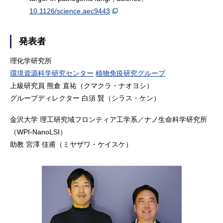
10.1126/science.aec9443
発表者
理化学研究所
環境資源科学研究センター
植物免疫研究グループ
上級研究員 熊倉 直祐（クマクラ・ナオヨシ）
グループディレクター 白須 賢（シラス・ケン）
金沢大学 理工研究域フロンティア工学系／ナノ生命科学研究所
（WPI-NanoLSI）
助教 宮澤 佳甫（ミヤザワ・ケイスケ）