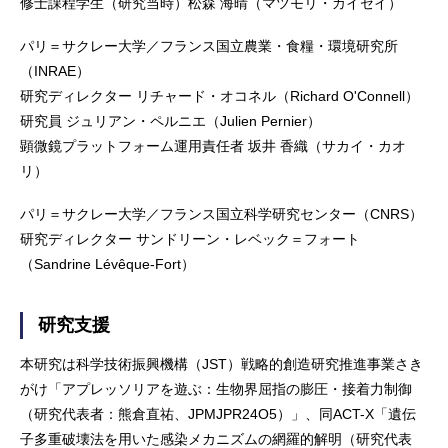
修士課程学生（研究当時）松森 海晴（マツモリ・カイセイ）
パリ＝サクレー大学／フランス国立農業・食糧・環境研究所
（INRAE）
研究ディレクター リチャード・オコネル（Richard O'Connell）
研究員 ジュリアン・ペルニエ（Julien Pernier）
顕微鏡プラットフォーム運用責任者 坂井 香織（サカイ・カオ
リ）
パリ＝サクレー大学／フランス国立科学研究センター（CNRS）
研究ディレクター サンドリーン・レベック＝フォート
（Sandrine Lévêque-Fort）
研究支援
本研究は科学技術振興機構（JST）戦略的創造研究推進事業さき
がけ「アプレッソリアを遊ぶ：生物界屈指の膨圧・接着力制御
（研究代表者：熊倉直祐、JPMJPR24O5）」、同ACT-X「遺伝
子多重破壊法を用いた感染メカニズムの網羅的解明（研究代表