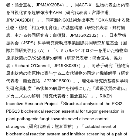
者：熊倉直祐、JPMJAX20B4）」、同ACT-X「生物の表面と内部
を可視化する超解像液中AFM（研究代表者：宮澤佳甫、
JPMJAX20BH）」、同革新的GX技術創出事業「GXを駆動する微
生物・植物「相互作用育種」の基盤構築（研究代表者：野村暢
彦、主たる共同研究者：白須賢、JPMJGX23B2）」、日本学術
振興会（JSPS）科学研究費助成事業国際共同研究加速基金（国
際共同研究強化（A））「ケミカルバイオロジーを用いた植物病
原糸状菌のEV分泌機構の解明（研究代表者：熊倉直祐、協力
者：Richard O'Connell、JP19KK0397）」、同若手研究「植物病
原糸状菌の病原性に寄与する二次代謝物の同定と機能解明（研究
代表者：熊倉直祐、JP20K15500）」、理化学研究所基礎科学特
別研究員制度「糸状菌の病原性を指標にした「獲得形質の遺伝」
メカニズムの解明（研究代表者：熊倉直祐）」、RIKEN
Incentive Research Project 「Structural analysis of the PKS2-
PBG13 biochemical reaction essential for turgor generation in
plant-pathogenic fungi: towards novel disease control
strategies（研究代表者：熊倉直祐）」「Establishment of
biochemical reaction system and inhibitor screening of a pair of