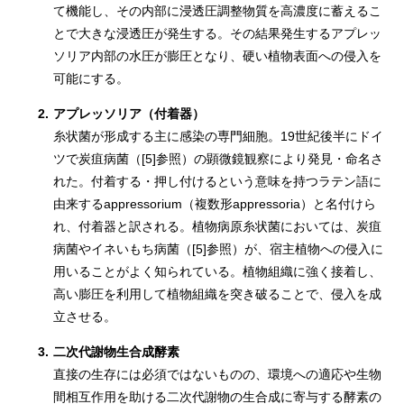
て機能し、その内部に浸透圧調整物質を高濃度に蓄えるこ
とで大きな浸透圧が発生する。その結果発生するアプレッ
ソリア内部の水圧が膨圧となり、硬い植物表面への侵入を
可能にする。
2.
アプレッソリア（付着器）
糸状菌が形成する主に感染の専門細胞。19世紀後半にドイ
ツで炭疽病菌（[5]参照）の顕微鏡観察により発見・命名さ
れた。付着する・押し付けるという意味を持つラテン語に
由来するappressorium（複数形appressoria）と名付けら
れ、付着器と訳される。植物病原糸状菌においては、炭疽
病菌やイネいもち病菌（[5]参照）が、宿主植物への侵入に
用いることがよく知られている。植物組織に強く接着し、
高い膨圧を利用して植物組織を突き破ることで、侵入を成
立させる。
3.
二次代謝物生合成酵素
直接の生存には必須ではないものの、環境への適応や生物
間相互作用を助ける二次代謝物の生合成に寄与する酵素の