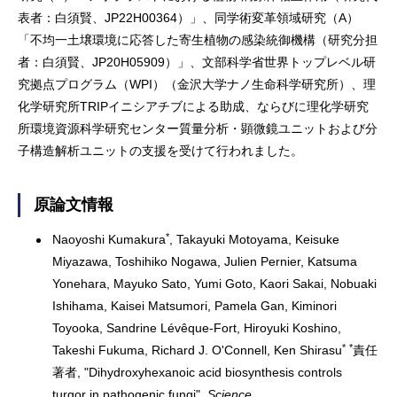
表者：白須賢、JP22H00364）」、同学術変革領域研究（A）
「不均一土壌環境に応答した寄生植物の感染統御機構（研究分担
者：白須賢、JP20H05909）」、文部科学省世界トップレベル研
究拠点プログラム（WPI）（金沢大学ナノ生命科学研究所）、理
化学研究所TRIPイニシアチブによる助成、ならびに理化学研究
所環境資源科学研究センター質量分析・顕微鏡ユニットおよび分
子構造解析ユニットの支援を受けて行われました。
原論文情報
*
Naoyoshi Kumakura
, Takayuki Motoyama, Keisuke
Miyazawa, Toshihiko Nogawa, Julien Pernier, Katsuma
Yonehara, Mayuko Sato, Yumi Goto, Kaori Sakai, Nobuaki
Ishihama, Kaisei Matsumori, Pamela Gan, Kiminori
Toyooka, Sandrine Lévêque-Fort, Hiroyuki Koshino,
*
*
Takeshi Fukuma, Richard J. O'Connell, Ken Shirasu
責任
著者
, "Dihydroxyhexanoic acid biosynthesis controls
turgor in pathogenic fungi",
Science
,