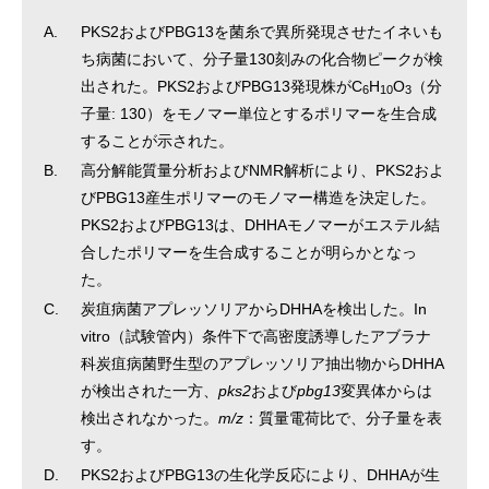
A.
PKS2およびPBG13を菌糸で異所発現させたイネいも
ち病菌において、分子量130刻みの化合物ピークが検
出された。PKS2およびPBG13発現株がC
H
O
（分
6
10
3
子量: 130）をモノマー単位とするポリマーを生合成
することが示された。
B.
高分解能質量分析およびNMR解析により、PKS2およ
びPBG13産生ポリマーのモノマー構造を決定した。
PKS2およびPBG13は、DHHAモノマーがエステル結
合したポリマーを生合成することが明らかとなっ
た。
C.
炭疽病菌アプレッソリアからDHHAを検出した。In
vitro（試験管内）条件下で高密度誘導したアブラナ
科炭疽病菌野生型のアプレッソリア抽出物からDHHA
が検出された一方、
pks2
および
pbg13
変異体からは
検出されなかった。
m/z
：質量電荷比で、分子量を表
す。
D.
PKS2およびPBG13の生化学反応により、DHHAが生