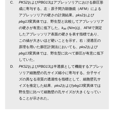
C.
PKS2
および
PBG13
はアプレッソリアにおける膨圧形
成に寄与する。左：原子間力顕微鏡（AFM）による
アプレッソリアの硬さの計測結果。
pks2
および
pbg13
変異体では、野生型と比較してアプレッソリア
の硬さが有意に低下した。
k
(N/m)は、AFMで測定
as
したアプレッソリア表面の硬さを表す指標であり、
この値が大きいほど硬いことを示す。右：浸透圧の
原理を用いた膨圧計測法においても、
pks2
および
pbg13
変異体では、野生型に比べて膨圧が有意に低下
していた。
D.
PKS2
および
PBG13
は半透膜として機能するアプレッ
ソリア細胞壁の孔サイズ縮小に寄与する。分子サイ
ズの異なる溶質の透過性を指標として、細胞壁孔サ
イズを推定した結果、
pks2
および
pbg13
変異体では
野生型に比べて細胞壁の孔サイズが大きくなってい
ることが示された。