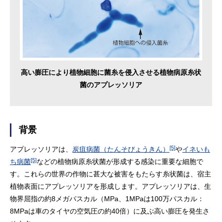
高い膨圧により植物細胞に菌糸を侵入させる植物病原糸状
菌のアプレッソリア
背景
[5]
アプレッソリアは、
炭疽病菌（たんそびょうきん）
や
イネいも
[5]
ち病菌
などの植物病原糸状菌が形成する感染に重要な細胞で
す。これらの世界の作物に甚大な被害をもたらす糸状菌は、宿主
植物表面にアプレッソリアを形成します。アプレッソリアは、生
物界屈指の約8メガパスカル（MPa、1MPaは100万パスカル：
8MPaは車のタイヤの空気圧の約40倍）に及ぶ高い膨圧を発生さ