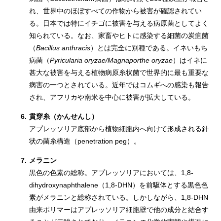
れ、世界中のほぼすべての作物から被害が確認されてい
る。日本では特にイチゴに被害を与える病原菌としてよく
知られている。なお、家畜やヒトに感染する細菌の炭疽菌
（
Bacillus anthracis
）とは完全に別種である。イネいもち
病菌（
Pyricularia oryzae/Magnaporthe oryzae
）はイネに
甚大な被害を与える植物病原糸状菌で世界的に最も重要な
病害の一つとされている。近年ではコムギへの感染も報告
され、アフリカや南米を中心に被害が拡大している。
6.
貫穿糸（かんせんし）
アプレッソリア底部から植物細胞内へ向けて形成される針
状の菌糸構造（penetration peg）。
7.
メラニン
黒色の色素の総称。アプレッソリアにおいては、1,8-
dihydroxynaphthalene（1,8-DHN）を前駆体とする黒色色
素がメラニンと総称されている。しかしながら、1,8-DHN
由来ポリマーはアプレッソリア細胞壁で他の成分と結合す