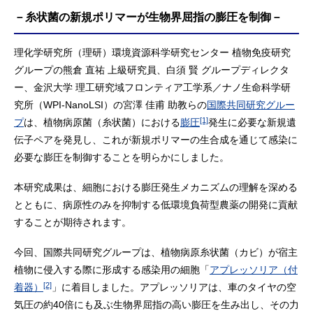
－糸状菌の新規ポリマーが生物界屈指の膨圧を制御－
理化学研究所（理研）環境資源科学研究センター 植物免疫研究
グループの熊倉 直祐 上級研究員、白須 賢 グループディレクタ
ー、金沢大学 理工研究域フロンティア工学系／ナノ生命科学研
究所（WPI-NanoLSI）の宮澤 佳甫 助教らの
国際共同研究グルー
[1]
プ
は、植物病原菌（糸状菌）における
膨圧
発生に必要な新規遺
伝子ペアを発見し、これが新規ポリマーの生合成を通じて感染に
必要な膨圧を制御することを明らかにしました。
本研究成果は、細胞における膨圧発生メカニズムの理解を深める
とともに、病原性のみを抑制する低環境負荷型農薬の開発に貢献
することが期待されます。
今回、国際共同研究グループは、植物病原糸状菌（カビ）が宿主
植物に侵入する際に形成する感染用の細胞「
アプレッソリア（付
[2]
着器）
」に着目しました。アプレッソリアは、車のタイヤの空
気圧の約40倍にも及ぶ生物界屈指の高い膨圧を生み出し、その力