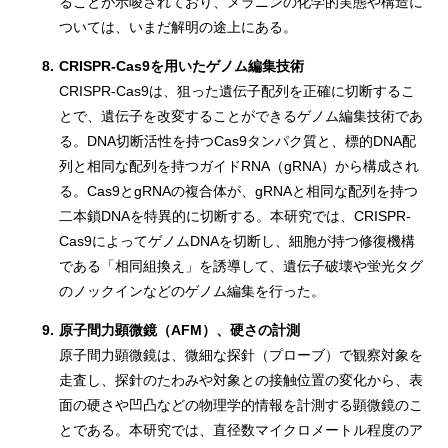
ることが示唆されており、メラニンの化学的実態や構造に
ついては、いまだ解明の途上にある。
8.
CRISPR-Cas9を用いたゲノム編集技術
CRISPR-Cas9は、狙った遺伝子配列を正確に切断するこ
とで、遺伝子を改変することができるゲノム編集技術であ
る。DNA切断活性を持つCas9タンパク質と、標的DNA配
列と相同な配列を持つガイドRNA（gRNA）から構成され
る。Cas9とgRNAの複合体が、gRNAと相同な配列を持つ
二本鎖DNAを特異的に切断する。本研究では、CRISPR-
Cas9によってゲノムDNAを切断し、細胞が持つ修復機構
である「相同組換え」を誘導して、遺伝子破壊や蛍光タグ
のノックインなどのゲノム編集を行った。
9.
原子間力顕微鏡（AFM）、硬さの計測
原子間力顕微鏡は、微細な探針（プローブ）で観察対象を
走査し、探針のたわみや対象との接触位置の変化から、表
面の硬さや凹凸などの物理学的情報を計測する顕微鏡のこ
とである。本研究では、直径数マイクロメートル程度のア