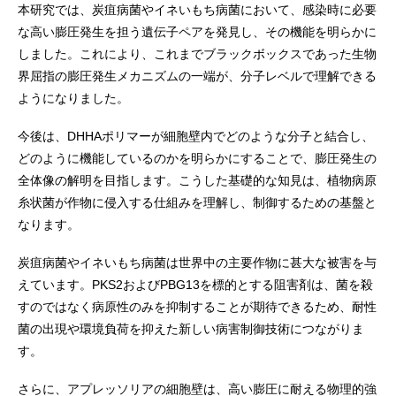
本研究では、炭疽病菌やイネいもち病菌において、感染時に必要
な高い膨圧発生を担う遺伝子ペアを発見し、その機能を明らかに
しました。これにより、これまでブラックボックスであった生物
界屈指の膨圧発生メカニズムの一端が、分子レベルで理解できる
ようになりました。
今後は、DHHAポリマーが細胞壁内でどのような分子と結合し、
どのように機能しているのかを明らかにすることで、膨圧発生の
全体像の解明を目指します。こうした基礎的な知見は、植物病原
糸状菌が作物に侵入する仕組みを理解し、制御するための基盤と
なります。
炭疽病菌やイネいもち病菌は世界中の主要作物に甚大な被害を与
えています。PKS2およびPBG13を標的とする阻害剤は、菌を殺
すのではなく病原性のみを抑制することが期待できるため、耐性
菌の出現や環境負荷を抑えた新しい病害制御技術につながりま
す。
さらに、アプレッソリアの細胞壁は、高い膨圧に耐える物理的強