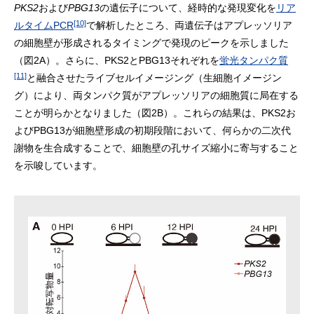
PKS2
および
PBG13
の遺伝子について、経時的な発現変化を
リア
[10]
ルタイムPCR
で解析したところ、両遺伝子はアプレッソリア
の細胞壁が形成されるタイミングで発現のピークを示しました
（図2A）。さらに、PKS2とPBG13それぞれを
蛍光タンパク質
[11]
と融合させたライブセルイメージング（生細胞イメージン
グ）により、両タンパク質がアプレッソリアの細胞質に局在する
ことが明らかとなりました（図2B）。これらの結果は、PKS2お
よびPBG13が細胞壁形成の初期段階において、何らかの二次代
謝物を生合成することで、細胞壁の孔サイズ縮小に寄与すること
を示唆しています。