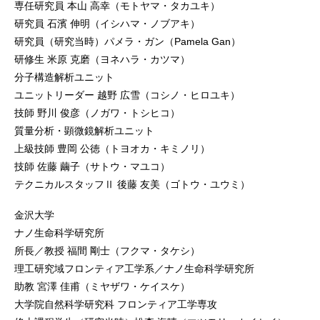
専任研究員 本山 高幸（モトヤマ・タカユキ）
研究員 石濱 伸明（イシハマ・ノブアキ）
研究員（研究当時）パメラ・ガン（Pamela Gan）
研修生 米原 克磨（ヨネハラ・カツマ）
分子構造解析ユニット
ユニットリーダー 越野 広雪（コシノ・ヒロユキ）
技師 野川 俊彦（ノガワ・トシヒコ）
質量分析・顕微鏡解析ユニット
上級技師 豊岡 公徳（トヨオカ・キミノリ）
技師 佐藤 繭子（サトウ・マユコ）
テクニカルスタッフⅡ 後藤 友美（ゴトウ・ユウミ）
金沢大学
ナノ生命科学研究所
所長／教授 福間 剛士（フクマ・タケシ）
理工研究域フロンティア工学系／ナノ生命科学研究所
助教 宮澤 佳甫（ミヤザワ・ケイスケ）
大学院自然科学研究科 フロンティア工学専攻