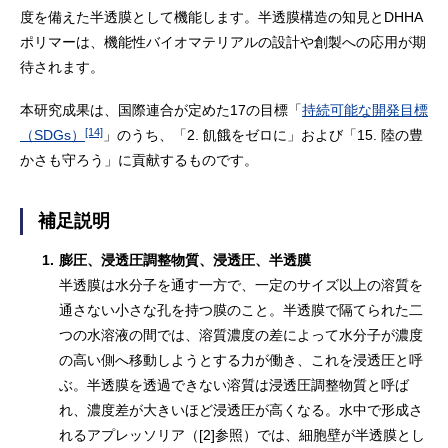
度を備えた半透膜として機能します。半透膜構造の知見とDHHA
ポリマーは、機能性バイオマテリアルの設計や創製への応用が期
待されます。
本研究成果は、国際連合が定めた17の目標「
持続可能な開発目標
[14]
（SDGs）
」のうち、「2. 飢餓をゼロに」および「15. 陸の豊
かさも守ろう」に貢献するものです。
補足説明
1.
膨圧、浸透圧調整物質、浸透圧、半透膜
半透膜は水分子を通す一方で、一定のサイズ以上の溶質を
通さない小さな孔を持つ膜のこと。半透膜で隔てられた二
つの水溶液の間では、溶質濃度の差によって水分子が濃度
の高い側へ移動しようとする力が働き、これを浸透圧と呼
ぶ。半透膜を透過できない溶質は浸透圧調整物質と呼ば
れ、濃度差が大きいほど浸透圧が高くなる。水中で形成さ
れるアプレッソリア（[2]参照）では、細胞壁が半透膜とし