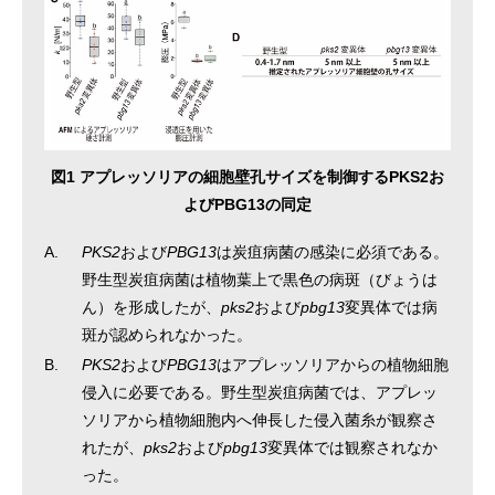
図1 アプレッソリアの細胞壁孔サイズを制御するPKS2お
よびPBG13の同定
A.
PKS2
および
PBG13
は炭疽病菌の感染に必須である。
野生型炭疽病菌は植物葉上で黒色の病斑（びょうは
ん）を形成したが、
pks2
および
pbg13
変異体では病
斑が認められなかった。
B.
PKS2
および
PBG13
はアプレッソリアからの植物細胞
侵入に必要である。野生型炭疽病菌では、アプレッ
ソリアから植物細胞内へ伸長した侵入菌糸が観察さ
れたが、
pks2
および
pbg13
変異体では観察されなか
った。