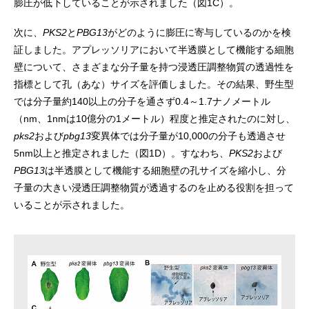
膨圧が低下していることが示されました（図1C）。
次に、
PKS2
と
PBG13
がどのように膨圧に寄与しているのかを検
証しました。アプレッソリアにおいて半透膜として機能する細胞
壁について、さまざまな分子量を持つ浸透圧調整物質の透過性を
指標として孔（あな）サイズを評価しました。その結果、野生型
では分子量約140以上の分子を通さず0.4～1.7ナノメートル
（nm、1nmは10億分の1メートル）程度と推定されたのに対し、
pks2
および
pbg13
変異体では分子量が10,000の分子も透過させ
5nm以上と推定されました（図1D）。すなわち、
PKS2
および
PBG13
は半透膜として機能する細胞壁の孔サイズを縮小し、分
子量の大きい浸透圧調整物質が透過するのを止める役割を担って
いることが示されました。