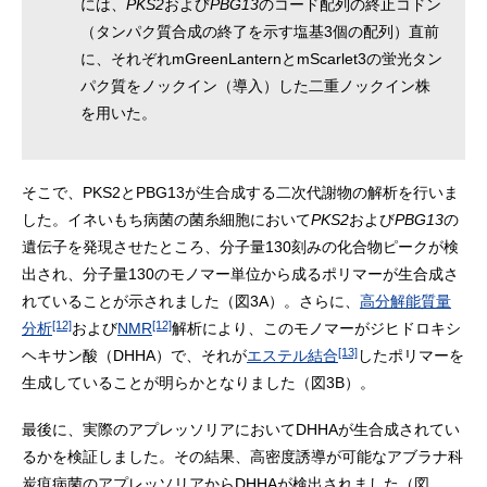
には、
PKS2
および
PBG13
のコード配列の終止コドン
（タンパク質合成の終了を示す塩基3個の配列）直前
に、それぞれmGreenLanternとmScarlet3の蛍光タン
パク質をノックイン（導入）した二重ノックイン株
を用いた。
そこで、PKS2とPBG13が生合成する二次代謝物の解析を行いま
した。イネいもち病菌の菌糸細胞において
PKS2
および
PBG13
の
遺伝子を発現させたところ、分子量130刻みの化合物ピークが検
出され、分子量130のモノマー単位から成るポリマーが生合成さ
れていることが示されました（図3A）。さらに、
高分解能質量
[12]
[12]
分析
および
NMR
解析により、このモノマーがジヒドロキシ
[13]
ヘキサン酸（DHHA）で、それが
エステル結合
したポリマーを
生成していることが明らかとなりました（図3B）。
最後に、実際のアプレッソリアにおいてDHHAが生合成されてい
るかを検証しました。その結果、高密度誘導が可能なアブラナ科
炭疽病菌のアプレッソリアからDHHAが検出されました（図