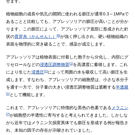
せます。
植物細胞の成長や気孔の開閉に使われる膨圧が通常0.3～1MPaで
あることと比較しても、アプレッソリアの膨圧が高いことが分か
ります。この膨圧によって、アプレッソリア底部に形成された針
[6]
状の
貫穿糸（かんせんし）
が強く押し出され、硬い植物組織の
表面を物理的に突き破ることで、感染が成立します。
アプレッソリアは植物表面に付着した胞子から分化し、内部にグ
[1]
リセロールなどの
浸透圧調整物質
を高濃度に蓄積します。これ
[1]
により生じた
浸透圧
によって周囲の水を吸収して高い膨圧を生
成します。すなわち、アプレッソリアの細胞壁は、小さな水分子
を通す一方で、分子量の大きい浸透圧調整物質は遮断する
半透膜
[1]
として機能します。
これまで、アプレッソリアに特徴的な黒色の色素である
メラニン
[7]
が細胞壁の半透性に寄与すると考えられてきました。しかしな
がら近年ではメラニン欠損変異体でも膨圧を形成する例が報告さ
れ、未知の因子の存在が示唆されていました。