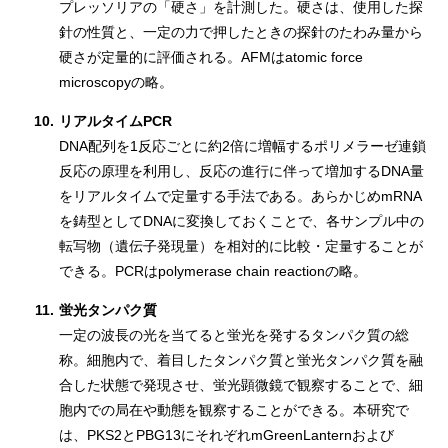
プレッソリアの「硬さ」を計測した。硬さは、使用した探
針の性質と、一定の力で押したときの探針のたわみ量から
硬さが定量的に評価される。AFMはatomic force
microscopyの略。
10.
リアルタイムPCR
DNA配列を1反応ごとに約2倍に増幅するポリメラーゼ連鎖
反応の原理を利用し、反応の進行に伴って増加するDNA量
をリアルタイムで定量する手法である。あらかじめmRNA
を鋳型としてDNAに変換しておくことで、各サンプル中の
転写物（遺伝子発現量）を相対的に比較・定量することが
できる。PCRはpolymerase chain reactionの略。
11.
蛍光タンパク質
一定の波長の光を当てると蛍光を発するタンパク質の総
称。細胞内で、着目したタンパク質と蛍光タンパク質を融
合した状態で発現させ、蛍光顕微鏡で観察することで、細
胞内での局在や動態を観察することができる。本研究で
は、PKS2とPBG13にそれぞれmGreenLanternおよび