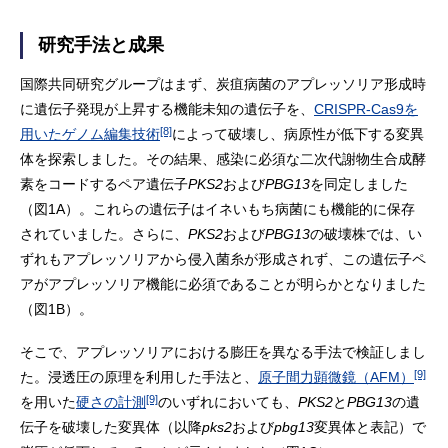
研究手法と成果
国際共同研究グループはまず、炭疽病菌のアプレッソリア形成時
に遺伝子発現が上昇する機能未知の遺伝子を、
CRISPR-Cas9を
[8]
用いたゲノム編集技術
によって破壊し、病原性が低下する変異
体を探索しました。その結果、感染に必須な二次代謝物生合成酵
素をコードするペア遺伝子
PKS2
および
PBG13
を同定しました
（図1A）。これらの遺伝子はイネいもち病菌にも機能的に保存
されていました。さらに、
PKS2
および
PBG13
の破壊株では、い
ずれもアプレッソリアから侵入菌糸が形成されず、この遺伝子ペ
アがアプレッソリア機能に必須であることが明らかとなりました
（図1B）。
そこで、アプレッソリアにおける膨圧を異なる手法で検証しまし
[9]
た。浸透圧の原理を利用した手法と、
原子間力顕微鏡（AFM）
[9]
を用いた
硬さの計測
のいずれにおいても、
PKS2
と
PBG13
の遺
伝子を破壊した変異体（以降
pks2
および
pbg13
変異体と表記）で