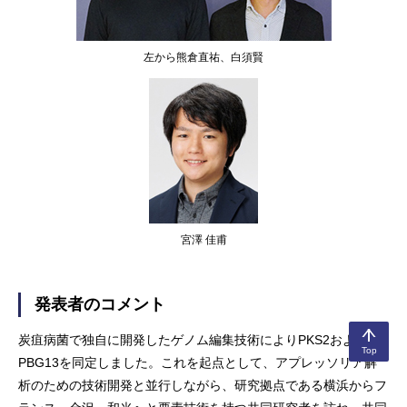
左から熊倉直祐、白須賢
宮澤 佳甫
発表者のコメント
炭疽病菌で独自に開発したゲノム編集技術によりPKS2および
Top
PBG13を同定しました。これを起点として、アプレッソリア解
析のための技術開発と並行しながら、研究拠点である横浜からフ