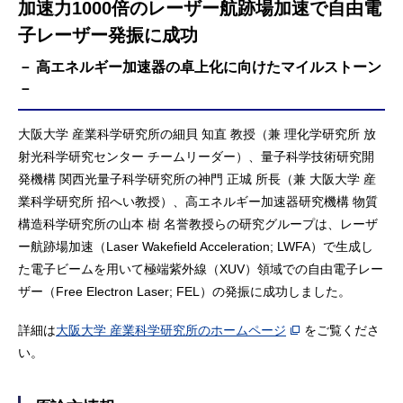
加速力1000倍のレーザー航跡場加速で自由電
子レーザー発振に成功
－ 高エネルギー加速器の卓上化に向けたマイルストーン
－
大阪大学 産業科学研究所の細貝 知直 教授（兼 理化学研究所 放
射光科学研究センター チームリーダー）、量子科学技術研究開
発機構 関西光量子科学研究所の神門 正城 所長（兼 大阪大学 産
業科学研究所 招へい教授）、高エネルギー加速器研究機構 物質
構造科学研究所の山本 樹 名誉教授らの研究グループは、レーザ
ー航跡場加速（Laser Wakefield Acceleration; LWFA）で生成し
た電子ビームを用いて極端紫外線（XUV）領域での自由電子レー
ザー（Free Electron Laser; FEL）の発振に成功しました。
詳細は
大阪大学 産業科学研究所のホームページ
をご覧くださ
い。