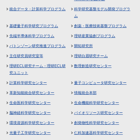
統合データ・計算科学プログラム
科学研究基盤モデル開発プログラ
ム
基礎量子科学研究プログラム
創薬・医療技術基盤プログラム
先端半導体科学プログラム
理研産業協創プログラム
バトンゾーン研究推進プログラム
開拓研究所
主任研究員研究室等
理研白眉研究チーム
理研ECL研究チーム・理研ECL研
数理創造研究センター
究ユニット
計算科学研究センター
量子コンピュータ研究センター
革新知能統合研究センター
情報統合本部
生命医科学研究センター
生命機能科学研究センター
脳神経科学研究センター
バイオリソース研究センター
環境資源科学研究センター
創発物性科学研究センター
光量子工学研究センター
仁科加速器科学研究センター