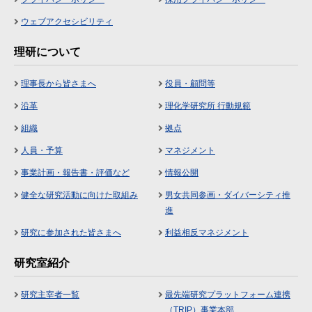
ウェブアクセシビリティ
理研について
理事長から皆さまへ
役員・顧問等
沿革
理化学研究所 行動規範
組織
拠点
人員・予算
マネジメント
事業計画・報告書・評価など
情報公開
健全な研究活動に向けた取組み
男女共同参画・ダイバーシティ推
進
研究に参加された皆さまへ
利益相反マネジメント
研究室紹介
研究主宰者一覧
最先端研究プラットフォーム連携
（TRIP）事業本部