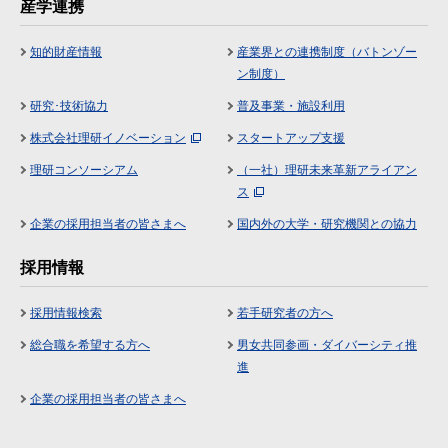
産学連携
知的財産情報
産業界との連携制度（バトンゾー
ン制度）
研究･技術協力
普及事業・施設利用
株式会社理研イノベーション
スタートアップ支援
理研コンソーシアム
（一社）理研未来革新アライアン
ス
企業の採用担当者の皆さまへ
国内外の大学・研究機関との協力
採用情報
採用情報検索
若手研究者の方へ
総合職を希望する方へ
男女共同参画・ダイバーシティ推
進
企業の採用担当者の皆さまへ