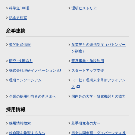
科学道100冊
理研ヒストリア
記念史料室
産学連携
知的財産情報
産業界との連携制度（バトンゾー
ン制度）
研究･技術協力
普及事業・施設利用
株式会社理研イノベーション
スタートアップ支援
理研コンソーシアム
（一社）理研未来革新アライアン
ス
企業の採用担当者の皆さまへ
国内外の大学・研究機関との協力
採用情報
採用情報検索
若手研究者の方へ
総合職を希望する方へ
男女共同参画・ダイバーシティ推