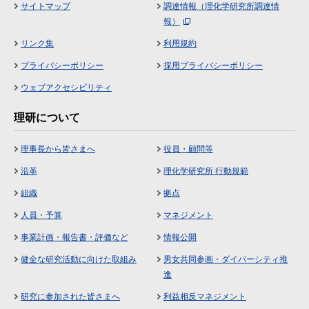
サイトマップ
調達情報（理化学研究所調達情
報）
リンク集
利用規約
プライバシーポリシー
採用プライバシーポリシー
ウェブアクセシビリティ
理研について
理事長から皆さまへ
役員・顧問等
沿革
理化学研究所 行動規範
組織
拠点
人員・予算
マネジメント
事業計画・報告書・評価など
情報公開
健全な研究活動に向けた取組み
男女共同参画・ダイバーシティ推
進
研究に参加された皆さまへ
利益相反マネジメント