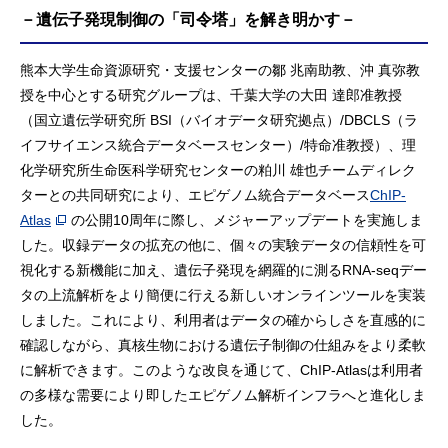
－遺伝子発現制御の「司令塔」を解き明かす－
熊本大学生命資源研究・支援センターの鄒 兆南助教、沖 真弥教
授を中心とする研究グループは、千葉大学の大田 達郎准教授
（国立遺伝学研究所 BSI（バイオデータ研究拠点）/DBCLS（ラ
イフサイエンス統合データベースセンター）/特命准教授）、理
化学研究所生命医科学研究センターの粕川 雄也チームディレク
ターとの共同研究により、エピゲノム統合データベース
ChIP-
Atlas
の公開10周年に際し、メジャーアップデートを実施しま
した。収録データの拡充の他に、個々の実験データの信頼性を可
視化する新機能に加え、遺伝子発現を網羅的に測るRNA-seqデー
タの上流解析をより簡便に行える新しいオンラインツールを実装
しました。これにより、利用者はデータの確からしさを直感的に
確認しながら、真核生物における遺伝子制御の仕組みをより柔軟
に解析できます。このような改良を通じて、ChIP-Atlasは利用者
の多様な需要により即したエピゲノム解析インフラへと進化しま
した。