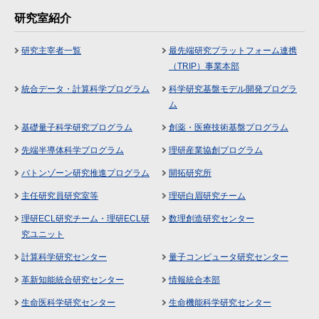
研究室紹介
研究主宰者一覧
最先端研究プラットフォーム連携
（TRIP）事業本部
統合データ・計算科学プログラム
科学研究基盤モデル開発プログラ
ム
基礎量子科学研究プログラム
創薬・医療技術基盤プログラム
先端半導体科学プログラム
理研産業協創プログラム
バトンゾーン研究推進プログラム
開拓研究所
主任研究員研究室等
理研白眉研究チーム
理研ECL研究チーム・理研ECL研
数理創造研究センター
究ユニット
計算科学研究センター
量子コンピュータ研究センター
革新知能統合研究センター
情報統合本部
生命医科学研究センター
生命機能科学研究センター