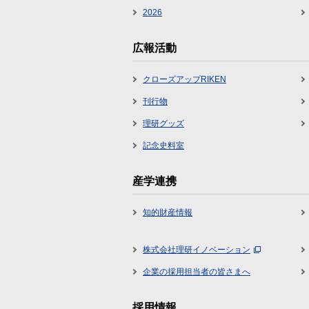
2026
広報活動
クローズアップRIKEN
刊行物
理研グッズ
記念史料室
産学連携
知的財産情報
株式会社理研イノベーション
企業の採用担当者の皆さまへ
採用情報