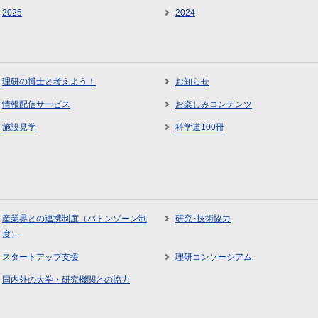
2025
2024
理研の博士と考えよう！
お知らせ
情報配信サービス
お楽しみコンテンツ
施設見学
科学道100冊
産業界との連携制度（バトンゾーン制
研究･技術協力
度）
スタートアップ支援
理研コンソーシアム
国内外の大学・研究機関との協力