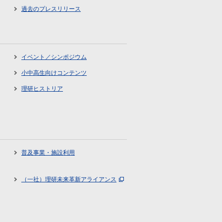
過去のプレスリリース
イベント／シンポジウム
小中高生向けコンテンツ
理研ヒストリア
普及事業・施設利用
（一社）理研未来革新アライアンス