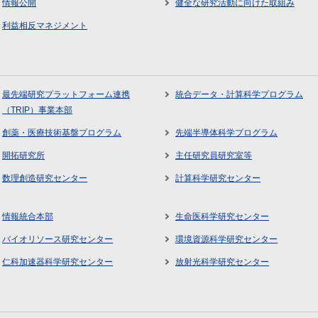
情報公開
健全な研究活動に向けた取組み
利益相反マネジメント
最先端研究プラットフォーム連携
統合データ・計算科学プログラム
（TRIP）事業本部
創薬・医療技術基盤プログラム
先端半導体科学プログラム
開拓研究所
主任研究員研究室等
数理創造研究センター
計算科学研究センター
情報統合本部
生命医科学研究センター
バイオリソース研究センター
環境資源科学研究センター
仁科加速器科学研究センター
放射光科学研究センター