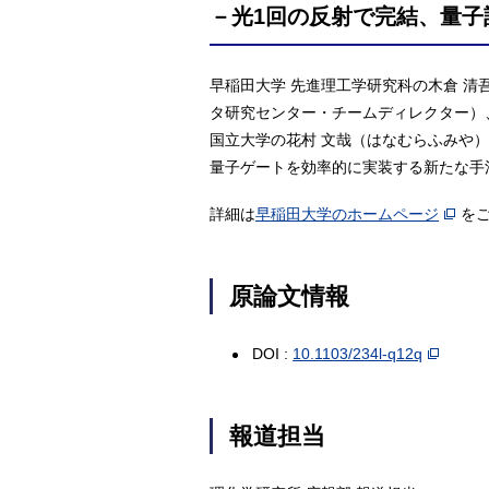
－光1回の反射で完結、量子
早稲田大学 先進理工学研究科の木倉 清
タ研究センター・チームディレクター）
国立大学の花村 文哉（はなむらふみや
量子ゲートを効率的に実装する新たな手
詳細は
早稲田大学のホームページ
を
原論文情報
DOI :
10.1103/234l-q12q
報道担当