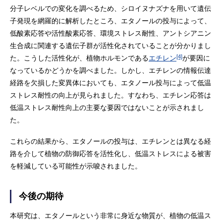
分子レベルでの変化を調べるため、シロイヌナズナを用いて遺伝
子発現を網羅的に解析したところ、エタノールの投与によって、
低酸素応答や活性酸素応答、環境ストレス耐性、アントシアニン
生合成に関連する遺伝子群が活性化されていることが分かりまし
[4]
た。こうした活性化が、植物ホルモンである
エチレン
が要因に
なっているかどうかを調べました。しかし、エチレンの情報伝達
経路を欠損した変異体においても、エタノール投与によって低温
ストレス耐性の向上が見られました。すなわち、エチレン応答は
低温ストレス耐性向上の主要な要因ではないことが示されまし
た。
これらの結果から、エタノールの投与は、エチレンとは異なる経
路を介して植物の防御応答を活性化し、低温ストレスによる被害
を軽減している可能性が示唆されました。
今後の期待
本研究は、エタノールという非常に身近な物質が、植物の低温ス