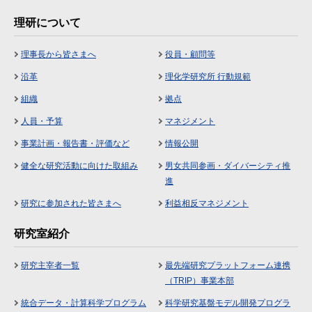
理研について
理事長から皆さまへ
役員・顧問等
沿革
理化学研究所 行動規範
組織
拠点
人員・予算
マネジメント
事業計画・報告書・評価など
情報公開
健全な研究活動に向けた取組み
男女共同参画・ダイバーシティ推
進
研究に参加された皆さまへ
利益相反マネジメント
研究室紹介
研究主宰者一覧
最先端研究プラットフォーム連携
（TRIP）事業本部
統合データ・計算科学プログラム
科学研究基盤モデル開発プログラ