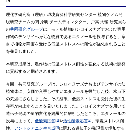
理化学研究所（理研）環境資源科学研究センター 植物ゲノム発
現研究チームの関 原明 チームディレクター、戸高 大輔 研究員ら
の
共同研究グループ
は、モデル植物のシロイヌナズナおよび実用
作物のテンサイへ身近な物質であるエタノールを投与すると、寒
さで植物が障害を受ける低温ストレスへの耐性が強化されること
を発見しました。
本研究成果は、農作物の低温ストレス耐性を強化する技術の開発
に貢献すると期待されます。
今回、共同研究グループは、シロイヌナズナおよびテンサイの幼
植物体に、安価で入手しやすいエタノールを投与した後、氷点下
の気温にさらしました。その結果、低温ストレスを受けた後の生
存率が向上することを見いだしました。シロイヌナズナを用いて
遺伝子発現の量的変化を網羅的に解析したところ、エタノールの
[1]
[2]
投与によって、
低酸素応答
や
活性酸素応答
、環境ストレス耐
[3]
性、
アントシアニン生合成
に関わる遺伝子の発現量が増加する