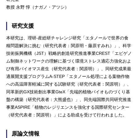
教授 永野 惇（ナガノ・アツシ）
研究支援
本研究は、理研-産総研チャレンジ研究「エタノールで世界の食
糧問題解決に挑む（研究代表者：関原明・藤原すみれ）」、科学
技術振興機構（JST）戦略的創造研究推進事業CREST「エピゲノ
ム制御ネットワークの理解に基づく環境ストレス適応力強化およ
び有用バイオマス産生（研究代表者：関原明）」、同研究成果最
適展開支援プログラムA-STEP「エタノール処理による葉物作物
への高温障害軽減に関する試験研究（研究代表者：関原明）」、
同革新的GX技術創出事業GteX「先端的植物バイオものづくり基
盤の構築（研究代表者：大熊盛也）」、同先端国際共同研究推進
事業ASPIRE「植物のレジリエンスを強化する国際研究センター
（研究代表者：関原明）」による助成を受けて行われました。
原論文情報