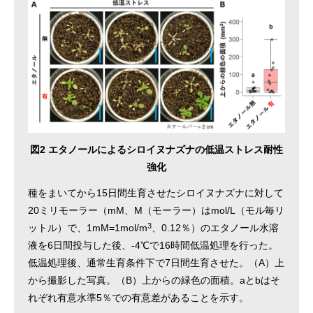
図2 エタノールによるシロイヌナズナの低温ストレス耐性
強化
種をまいてから15日間生育させたシロイヌナズナに対して
20ミリモーラー（mM、M（モーラー）はmol/L（モル毎リ
3
ットル）で、1mM=1mol/m
、0.12％）のエタノール水溶
液を6日間投与した後、-4℃で16時間低温処理を行った。
低温処理後、通常生育条件下で7日間生育させた。（A）上
から撮影した写真。（B）上からの緑色の面積。aとbはそ
れぞれ有意水準5％での有意差があることを示す。