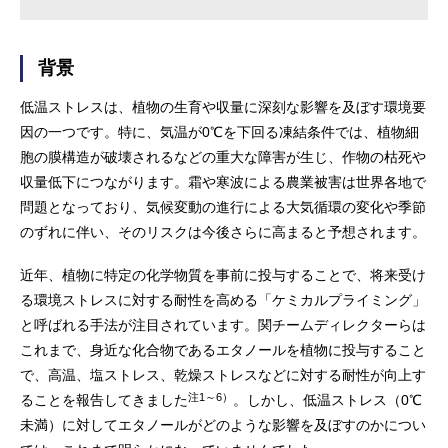
背景
低温ストレスは、植物の生育や収量に深刻な影響を及ぼす環境要
因の一つです。特に、気温が0℃を下回る凍結条件では、植物細
胞の膜構造が破壊されるなどの重大な障害が生じ、作物の枯死や
収量低下につながります。霜や寒波による農業被害は世界各地で
問題となっており、気候変動の進行による大気循環の変化や季節
のずれに伴い、そのリスクは今後さらに高まると予想されます。
近年、植物に特定の化学物質を事前に投与することで、将来受け
る環境ストレスに対する耐性を高める「ケミカルプライミング」
と呼ばれる手法が注目されています。関チームディレクターらは
これまで、身近な化合物であるエタノールを植物に投与すること
で、高温、塩ストレス、乾燥ストレスなどに対する耐性が向上す
注1～6）
ることを報告してきました
。しかし、低温ストレス（0℃
未満）に対してエタノールがどのような影響を及ぼすのかについ