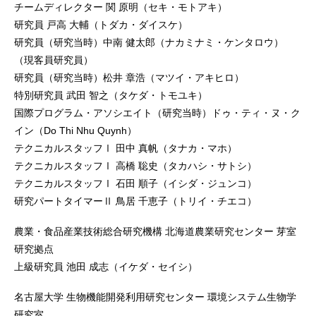
チームディレクター 関 原明（セキ・モトアキ）
研究員 戸高 大輔（トダカ・ダイスケ）
研究員（研究当時）中南 健太郎（ナカミナミ・ケンタロウ）
（現客員研究員）
研究員（研究当時）松井 章浩（マツイ・アキヒロ）
特別研究員 武田 智之（タケダ・トモユキ）
国際プログラム・アソシエイト（研究当時）ドゥ・ティ・ヌ・ク
イン（Do Thi Nhu Quynh）
テクニカルスタッフⅠ 田中 真帆（タナカ・マホ）
テクニカルスタッフⅠ 高橋 聡史（タカハシ・サトシ）
テクニカルスタッフⅠ 石田 順子（イシダ・ジュンコ）
研究パートタイマーⅡ 鳥居 千恵子（トリイ・チエコ）
農業・食品産業技術総合研究機構 北海道農業研究センター 芽室
研究拠点
上級研究員 池田 成志（イケダ・セイシ）
名古屋大学 生物機能開発利用研究センター 環境システム生物学
研究室