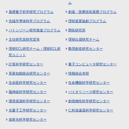
ム
基礎量子科学研究プログラム
創薬・医療技術基盤プログラム
先端半導体科学プログラム
理研産業協創プログラム
バトンゾーン研究推進プログラム
開拓研究所
主任研究員研究室等
理研白眉研究チーム
理研ECL研究チーム・理研ECL研
数理創造研究センター
究ユニット
計算科学研究センター
量子コンピュータ研究センター
革新知能統合研究センター
情報統合本部
生命医科学研究センター
生命機能科学研究センター
脳神経科学研究センター
バイオリソース研究センター
環境資源科学研究センター
創発物性科学研究センター
光量子工学研究センター
仁科加速器科学研究センター
放射光科学研究センター