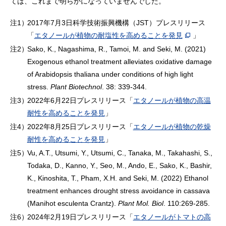
ては、これまで明らかになっていませんでした。
注1）
2017年7月3日科学技術振興機構（JST）プレスリリース
「
エタノールが植物の耐塩性を高めることを発見
」
注2）
Sako, K., Nagashima, R., Tamoi, M. and Seki, M. (2021)
Exogenous ethanol treatment alleviates oxidative damage
of Arabidopsis thaliana under conditions of high light
stress.
Plant Biotechnol
. 38: 339-344.
注3）
2022年6月22日プレスリリース「
エタノールが植物の高温
耐性を高めることを発見
」
注4）
2022年8月25日プレスリリース「
エタノールが植物の乾燥
耐性を高めることを発見
」
注5）
Vu, A.T., Utsumi, Y., Utsumi, C., Tanaka, M., Takahashi, S.,
Todaka, D., Kanno, Y., Seo, M., Ando, E., Sako, K., Bashir,
K., Kinoshita, T., Pham, X.H. and Seki, M. (2022) Ethanol
treatment enhances drought stress avoidance in cassava
(Manihot esculenta Crantz).
Plant Mol. Biol
. 110:269-285.
注6）
2024年2月19日プレスリリース「
エタノールがトマトの高