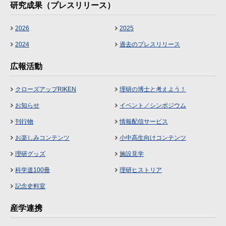
研究成果（プレスリリース）
2026
2025
2024
過去のプレスリリース
広報活動
クローズアップRIKEN
理研の博士と考えよう！
お知らせ
イベント／シンポジウム
刊行物
情報配信サービス
お楽しみコンテンツ
小中高生向けコンテンツ
理研グッズ
施設見学
科学道100冊
理研ヒストリア
記念史料室
産学連携