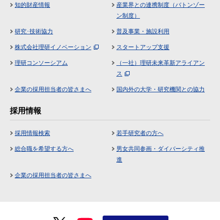
知的財産情報
産業界との連携制度（バトンゾー
ン制度）
研究･技術協力
普及事業・施設利用
株式会社理研イノベーション
スタートアップ支援
理研コンソーシアム
（一社）理研未来革新アライアン
ス
企業の採用担当者の皆さまへ
国内外の大学・研究機関との協力
採用情報
採用情報検索
若手研究者の方へ
総合職を希望する方へ
男女共同参画・ダイバーシティ推
進
企業の採用担当者の皆さまへ