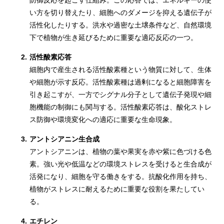
防御反応を起こす仕組み。この応答では、エネルギーの使
い方を切り替えたり、細胞へのダメージを抑える遺伝子が
活性化したりする。洪水や過密な土壌条件など、自然環境
下で植物が生き延びるために重要な適応反応の一つ。
2.
活性酸素応答
細胞内で産生される活性酸素種という物質に対して、生体
や細胞が示す反応。活性酸素種は過剰になると細胞障害を
引き起こすが、一方でシグナル分子として遺伝子発現や細
胞機能の制御にも関与する。活性酸素応答は、酸化ストレ
ス防御や環境変化への適応に重要な生命現象。
3.
アントシアニン生合成
アントシアニンは、植物の葉や果実を赤や紫に色づける色
素。強い光や低温などの環境ストレスを受けると生合成が
活発になり、細胞を守る働きをする。抗酸化作用を持ち、
植物がストレスに耐えるために重要な役割を果たしてい
る。
4.
エチレン