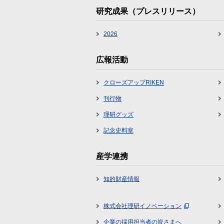
研究成果（プレスリリース）
2026
広報活動
クローズアップRIKEN
刊行物
理研グッズ
記念史料室
産学連携
知的財産情報
株式会社理研イノベーション
企業の採用担当者の皆さまへ