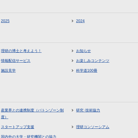
2025
2024
理研の博士と考えよう！
お知らせ
情報配信サービス
お楽しみコンテンツ
施設見学
科学道100冊
産業界との連携制度（バトンゾーン制
研究･技術協力
度）
スタートアップ支援
理研コンソーシアム
国内外の大学・研究機関との協力