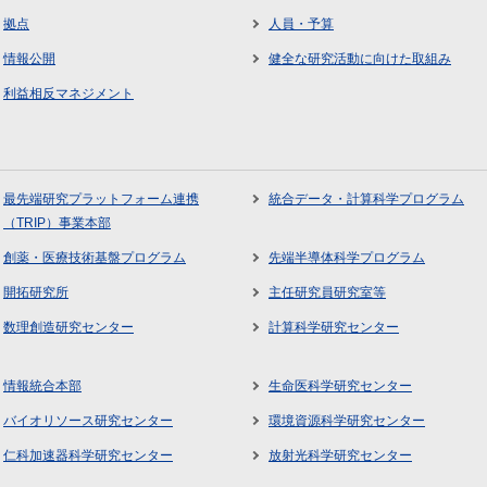
拠点
人員・予算
情報公開
健全な研究活動に向けた取組み
利益相反マネジメント
最先端研究プラットフォーム連携
統合データ・計算科学プログラム
（TRIP）事業本部
創薬・医療技術基盤プログラム
先端半導体科学プログラム
開拓研究所
主任研究員研究室等
数理創造研究センター
計算科学研究センター
情報統合本部
生命医科学研究センター
バイオリソース研究センター
環境資源科学研究センター
仁科加速器科学研究センター
放射光科学研究センター