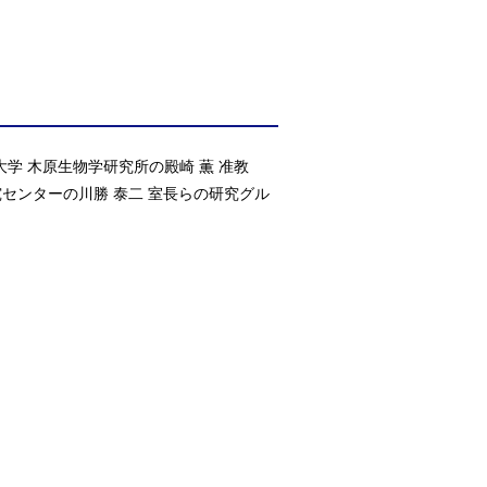
大学 木原生物学研究所の殿崎 薫 准教
究センターの川勝 泰二 室長らの研究グル