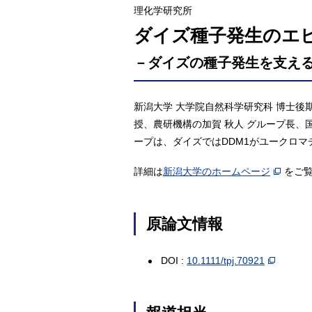
理化学研究所
ダイズ種子発生のエ
－ダイズの種子発生を支え
新潟大学 大学院自然科学研究科 博士後期課
授、農研機構の加賀 秋人 グループ長、
ープは、ダイズではDDM1がユークロ
詳細は
新潟大学のホームページ
をご
原論文情報
DOI :
10.1111/tpj.70921