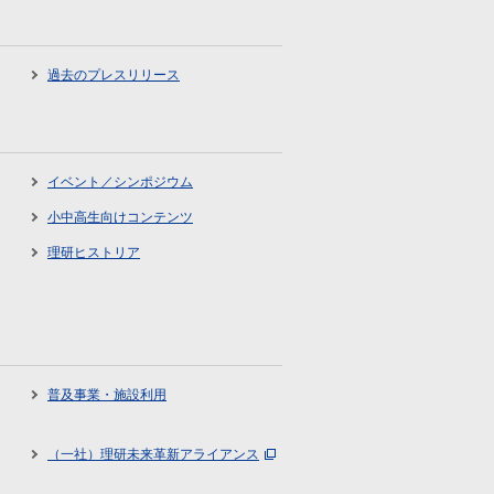
過去のプレスリリース
イベント／シンポジウム
小中高生向けコンテンツ
理研ヒストリア
普及事業・施設利用
（一社）理研未来革新アライアンス