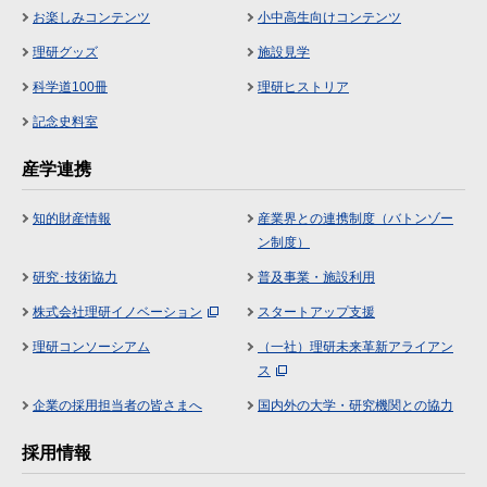
お楽しみコンテンツ
小中高生向けコンテンツ
理研グッズ
施設見学
科学道100冊
理研ヒストリア
記念史料室
産学連携
知的財産情報
産業界との連携制度（バトンゾー
ン制度）
研究･技術協力
普及事業・施設利用
株式会社理研イノベーション
スタートアップ支援
理研コンソーシアム
（一社）理研未来革新アライアン
ス
企業の採用担当者の皆さまへ
国内外の大学・研究機関との協力
採用情報