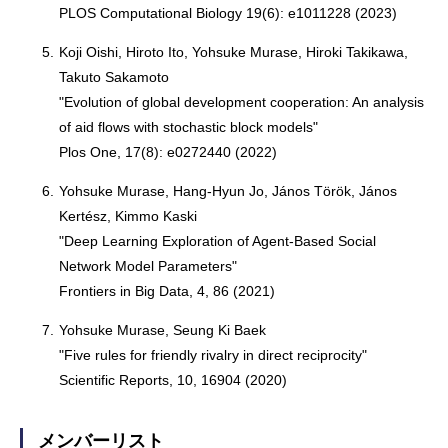
PLOS Computational Biology 19(6): e1011228 (2023)
5.
Koji Oishi, Hiroto Ito, Yohsuke Murase, Hiroki Takikawa,
Takuto Sakamoto
"Evolution of global development cooperation: An analysis
of aid flows with stochastic block models"
Plos One, 17(8): e0272440 (2022)
6.
Yohsuke Murase, Hang-Hyun Jo, János Török, János
Kertész, Kimmo Kaski
"Deep Learning Exploration of Agent-Based Social
Network Model Parameters"
Frontiers in Big Data, 4, 86 (2021)
7.
Yohsuke Murase, Seung Ki Baek
"Five rules for friendly rivalry in direct reciprocity"
Scientific Reports, 10, 16904 (2020)
メンバーリスト