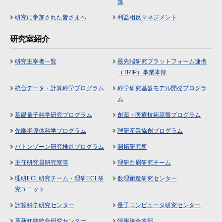
進
研究に参加された皆さまへ
利益相反マネジメント
研究室紹介
研究主宰者一覧
最先端研究プラットフォーム連携
（TRIP）事業本部
統合データ・計算科学プログラム
科学研究基盤モデル開発プログラ
ム
基礎量子科学研究プログラム
創薬・医療技術基盤プログラム
先端半導体科学プログラム
理研産業協創プログラム
バトンゾーン研究推進プログラム
開拓研究所
主任研究員研究室等
理研白眉研究チーム
理研ECL研究チーム・理研ECL研
数理創造研究センター
究ユニット
計算科学研究センター
量子コンピュータ研究センター
革新知能統合研究センター
情報統合本部