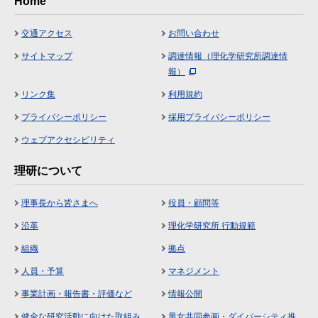
Home
交通アクセス
お問い合わせ
サイトマップ
調達情報（理化学研究所調達情
報）
リンク集
利用規約
プライバシーポリシー
採用プライバシーポリシー
ウェブアクセシビリティ
理研について
理事長から皆さまへ
役員・顧問等
沿革
理化学研究所 行動規範
組織
拠点
人員・予算
マネジメント
事業計画・報告書・評価など
情報公開
健全な研究活動に向けた取組み
男女共同参画・ダイバーシティ推