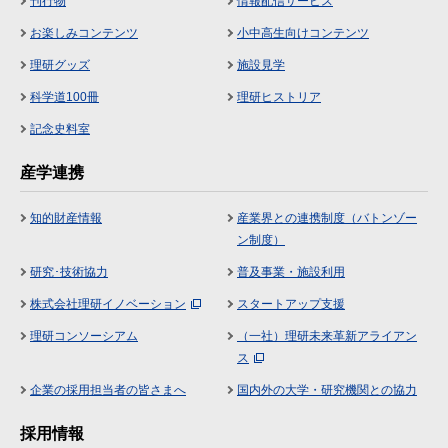
刊行物
情報配信サービス
お楽しみコンテンツ
小中高生向けコンテンツ
理研グッズ
施設見学
科学道100冊
理研ヒストリア
記念史料室
産学連携
知的財産情報
産業界との連携制度（バトンゾー
ン制度）
研究･技術協力
普及事業・施設利用
株式会社理研イノベーション
スタートアップ支援
理研コンソーシアム
（一社）理研未来革新アライアン
ス
企業の採用担当者の皆さまへ
国内外の大学・研究機関との協力
採用情報