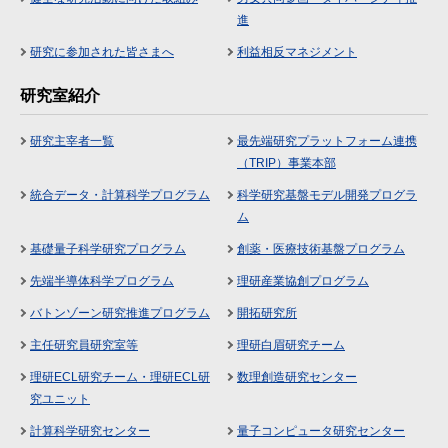
進
研究に参加された皆さまへ
利益相反マネジメント
研究室紹介
研究主宰者一覧
最先端研究プラットフォーム連携
（TRIP）事業本部
統合データ・計算科学プログラム
科学研究基盤モデル開発プログラ
ム
基礎量子科学研究プログラム
創薬・医療技術基盤プログラム
先端半導体科学プログラム
理研産業協創プログラム
バトンゾーン研究推進プログラム
開拓研究所
主任研究員研究室等
理研白眉研究チーム
理研ECL研究チーム・理研ECL研
数理創造研究センター
究ユニット
計算科学研究センター
量子コンピュータ研究センター