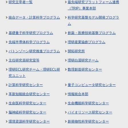
研究主宰者一覧
最先端研究プラットフォーム連携
（TRIP）事業本部
統合データ・計算科学プログラム
科学研究基盤モデル開発プログラ
ム
基礎量子科学研究プログラム
創薬・医療技術基盤プログラム
先端半導体科学プログラム
理研産業協創プログラム
バトンゾーン研究推進プログラム
開拓研究所
主任研究員研究室等
理研白眉研究チーム
理研ECL研究チーム・理研ECL研
数理創造研究センター
究ユニット
計算科学研究センター
量子コンピュータ研究センター
革新知能統合研究センター
情報統合本部
生命医科学研究センター
生命機能科学研究センター
脳神経科学研究センター
バイオリソース研究センター
環境資源科学研究センター
創発物性科学研究センター