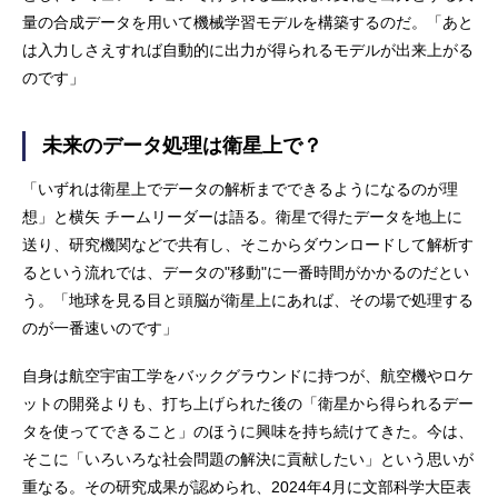
量の合成データを用いて機械学習モデルを構築するのだ。「あと
は入力しさえすれば自動的に出力が得られるモデルが出来上がる
のです」
未来のデータ処理は衛星上で？
「いずれは衛星上でデータの解析までできるようになるのが理
想」と横矢 チームリーダーは語る。衛星で得たデータを地上に
送り、研究機関などで共有し、そこからダウンロードして解析す
るという流れでは、データの"移動"に一番時間がかかるのだとい
う。「地球を見る目と頭脳が衛星上にあれば、その場で処理する
のが一番速いのです」
自身は航空宇宙工学をバックグラウンドに持つが、航空機やロケ
ットの開発よりも、打ち上げられた後の「衛星から得られるデー
タを使ってできること」のほうに興味を持ち続けてきた。今は、
そこに「いろいろな社会問題の解決に貢献したい」という思いが
重なる。その研究成果が認められ、2024年4月に文部科学大臣表