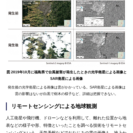
図 2019年10月に福島県で台風被害が発生したときの光学衛星による画像と
SAR衛星による画像
発生後の光学衛星による画像は雲がかかっている。SAR衛星による画像は
雲の影響はないが白黒で樹木の様子など、詳細は把握できない。
リモートセンシングによる地球観測
人工衛星や飛行機、ドローンなどを利用して、離れた位置から地
表などの様子や形、特徴といったことを調べる技術をリモートセ
ンシングという。天気予報などでおなじみの雲の画像も、地上か