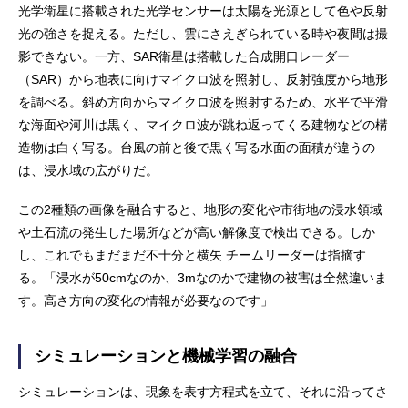
光学衛星に搭載された光学センサーは太陽を光源として色や反射
光の強さを捉える。ただし、雲にさえぎられている時や夜間は撮
影できない。一方、SAR衛星は搭載した合成開口レーダー
（SAR）から地表に向けマイクロ波を照射し、反射強度から地形
を調べる。斜め方向からマイクロ波を照射するため、水平で平滑
な海面や河川は黒く、マイクロ波が跳ね返ってくる建物などの構
造物は白く写る。台風の前と後で黒く写る水面の面積が違うの
は、浸水域の広がりだ。
この2種類の画像を融合すると、地形の変化や市街地の浸水領域
や土石流の発生した場所などが高い解像度で検出できる。しか
し、これでもまだまだ不十分と横矢 チームリーダーは指摘す
る。「浸水が50cmなのか、3mなのかで建物の被害は全然違いま
す。高さ方向の変化の情報が必要なのです」
シミュレーションと機械学習の融合
シミュレーションは、現象を表す方程式を立て、それに沿ってさ