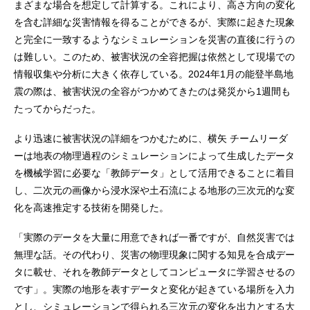
まざまな場合を想定して計算する。これにより、高さ方向の変化
を含む詳細な災害情報を得ることができるが、実際に起きた現象
と完全に一致するようなシミュレーションを災害の直後に行うの
は難しい。このため、被害状況の全容把握は依然として現場での
情報収集や分析に大きく依存している。2024年1月の能登半島地
震の際は、被害状況の全容がつかめてきたのは発災から1週間も
たってからだった。
より迅速に被害状況の詳細をつかむために、横矢 チームリーダ
ーは地表の物理過程のシミュレーションによって生成したデータ
を機械学習に必要な「教師データ」として活用できることに着目
し、二次元の画像から浸水深や土石流による地形の三次元的な変
化を高速推定する技術を開発した。
「実際のデータを大量に用意できれば一番ですが、自然災害では
無理な話。その代わり、災害の物理現象に関する知見を合成デー
タに載せ、それを教師データとしてコンピュータに学習させるの
です」。実際の地形を表すデータと変化が起きている場所を入力
とし、シミュレーションで得られる三次元の変化を出力とする大