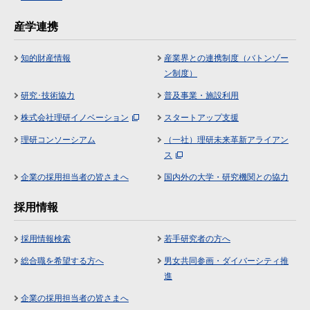
産学連携
知的財産情報
産業界との連携制度（バトンゾー
ン制度）
研究･技術協力
普及事業・施設利用
株式会社理研イノベーション
スタートアップ支援
理研コンソーシアム
（一社）理研未来革新アライアン
ス
企業の採用担当者の皆さまへ
国内外の大学・研究機関との協力
採用情報
採用情報検索
若手研究者の方へ
総合職を希望する方へ
男女共同参画・ダイバーシティ推
進
企業の採用担当者の皆さまへ