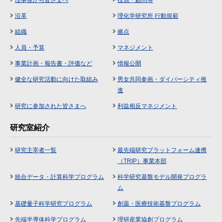
沿革
理化学研究所 行動規範
組織
拠点
人員・予算
マネジメント
事業計画・報告書・評価など
情報公開
健全な研究活動に向けた取組み
男女共同参画・ダイバーシティ推
進
研究に参加された皆さまへ
利益相反マネジメント
研究室紹介
研究主宰者一覧
最先端研究プラットフォーム連携
（TRIP）事業本部
統合データ・計算科学プログラム
科学研究基盤モデル開発プログラ
ム
基礎量子科学研究プログラム
創薬・医療技術基盤プログラム
先端半導体科学プログラム
理研産業協創プログラム