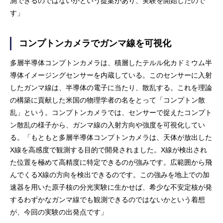
測できるのではないかという提案があり、実験を開始したので
す」
コンプトンカメラでガンマ線を可視化
多層半導体コンプトンカメラは、積層したテルル化カドミウム半
導体イメージングセンサーを内蔵している。このセンサーに入射
したガンマ線は、半導体の電子に当たり、散乱する。これを理論
の構築に貢献した米国の物理学者の名をとって「コンプトン散
乱」という。コンプトンカメラでは、センサーで捉えたコンプト
ン散乱の様子から、ガンマ線の入射方向や強度を可視化してい
る。「もともと多層半導体コンプトンカメラは、天体が放出した
X線を高感度で観測する目的で開発されました。X線が検出され
た位置を極めて高精度に特定できるのが強みです。広範囲から飛
んでくるX線の方向を検出できるのです。この強みを地上での加
速器を用いた原子核の分光実験に生かせば、希少な不安定核が発
するわずかなガンマ線でも観測できるのではないかという着想
が、今回の実験の出発点です」