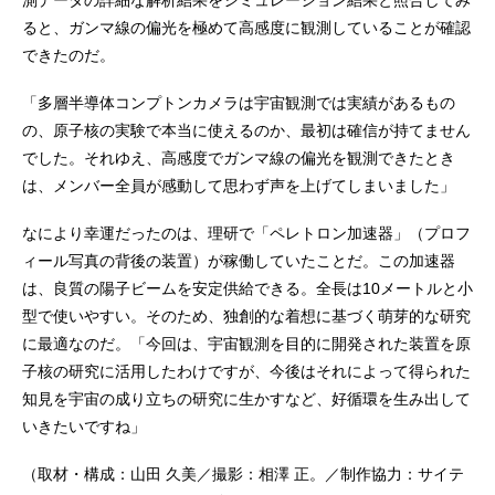
ると、ガンマ線の偏光を極めて高感度に観測していることが確認
できたのだ。
「多層半導体コンプトンカメラは宇宙観測では実績があるもの
の、原子核の実験で本当に使えるのか、最初は確信が持てません
でした。それゆえ、高感度でガンマ線の偏光を観測できたとき
は、メンバー全員が感動して思わず声を上げてしまいました」
なにより幸運だったのは、理研で「ペレトロン加速器」（プロフ
ィール写真の背後の装置）が稼働していたことだ。この加速器
は、良質の陽子ビームを安定供給できる。全長は10メートルと小
型で使いやすい。そのため、独創的な着想に基づく萌芽的な研究
に最適なのだ。「今回は、宇宙観測を目的に開発された装置を原
子核の研究に活用したわけですが、今後はそれによって得られた
知見を宇宙の成り立ちの研究に生かすなど、好循環を生み出して
いきたいですね」
（取材・構成：山田 久美／撮影：相澤 正。／制作協力：サイテ