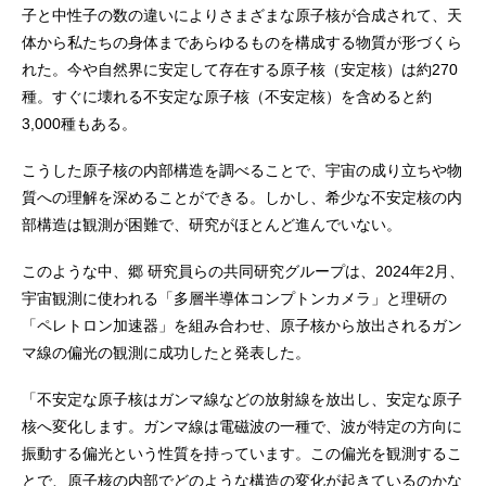
子と中性子の数の違いによりさまざまな原子核が合成されて、天
体から私たちの身体まであらゆるものを構成する物質が形づくら
れた。今や自然界に安定して存在する原子核（安定核）は約270
種。すぐに壊れる不安定な原子核（不安定核）を含めると約
3,000種もある。
こうした原子核の内部構造を調べることで、宇宙の成り立ちや物
質への理解を深めることができる。しかし、希少な不安定核の内
部構造は観測が困難で、研究がほとんど進んでいない。
このような中、郷 研究員らの共同研究グループは、2024年2月、
宇宙観測に使われる「多層半導体コンプトンカメラ」と理研の
「ペレトロン加速器」を組み合わせ、原子核から放出されるガン
マ線の偏光の観測に成功したと発表した。
「不安定な原子核はガンマ線などの放射線を放出し、安定な原子
核へ変化します。ガンマ線は電磁波の一種で、波が特定の方向に
振動する偏光という性質を持っています。この偏光を観測するこ
とで、原子核の内部でどのような構造の変化が起きているのかな