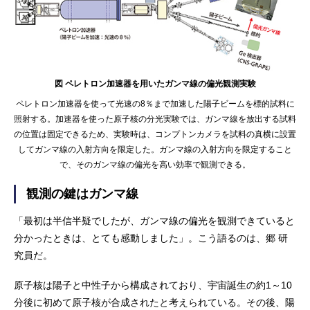
図 ペレトロン加速器を用いたガンマ線の偏光観測実験
ペレトロン加速器を使って光速の8％まで加速した陽子ビームを標的試料に
照射する。加速器を使った原子核の分光実験では、ガンマ線を放出する試料
の位置は固定できるため、実験時は、コンプトンカメラを試料の真横に設置
してガンマ線の入射方向を限定した。ガンマ線の入射方向を限定すること
で、そのガンマ線の偏光を高い効率で観測できる。
観測の鍵はガンマ線
「最初は半信半疑でしたが、ガンマ線の偏光を観測できていると
分かったときは、とても感動しました」。こう語るのは、郷 研
究員だ。
原子核は陽子と中性子から構成されており、宇宙誕生の約1～10
分後に初めて原子核が合成されたと考えられている。その後、陽