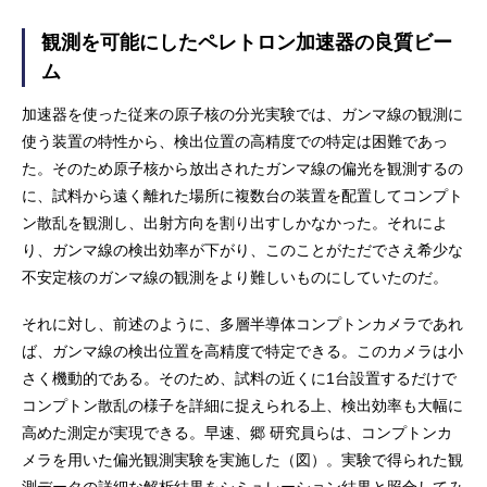
観測を可能にしたペレトロン加速器の良質ビー
ム
加速器を使った従来の原子核の分光実験では、ガンマ線の観測に
使う装置の特性から、検出位置の高精度での特定は困難であっ
た。そのため原子核から放出されたガンマ線の偏光を観測するの
に、試料から遠く離れた場所に複数台の装置を配置してコンプト
ン散乱を観測し、出射方向を割り出すしかなかった。それによ
り、ガンマ線の検出効率が下がり、このことがただでさえ希少な
不安定核のガンマ線の観測をより難しいものにしていたのだ。
それに対し、前述のように、多層半導体コンプトンカメラであれ
ば、ガンマ線の検出位置を高精度で特定できる。このカメラは小
さく機動的である。そのため、試料の近くに1台設置するだけで
コンプトン散乱の様子を詳細に捉えられる上、検出効率も大幅に
高めた測定が実現できる。早速、郷 研究員らは、コンプトンカ
メラを用いた偏光観測実験を実施した（図）。実験で得られた観
測データの詳細な解析結果をシミュレーション結果と照合してみ