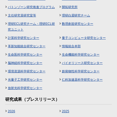
バトンゾーン研究推進プログラム
開拓研究所
主任研究員研究室等
理研白眉研究チーム
理研ECL研究チーム・理研ECL研
数理創造研究センター
究ユニット
計算科学研究センター
量子コンピュータ研究センター
革新知能統合研究センター
情報統合本部
生命医科学研究センター
生命機能科学研究センター
脳神経科学研究センター
バイオリソース研究センター
環境資源科学研究センター
創発物性科学研究センター
光量子工学研究センター
仁科加速器科学研究センター
放射光科学研究センター
研究成果（プレスリリース）
2026
2025