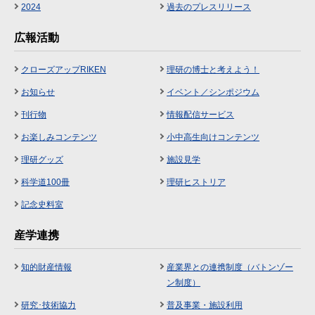
2024
過去のプレスリリース
広報活動
クローズアップRIKEN
理研の博士と考えよう！
お知らせ
イベント／シンポジウム
刊行物
情報配信サービス
お楽しみコンテンツ
小中高生向けコンテンツ
理研グッズ
施設見学
科学道100冊
理研ヒストリア
記念史料室
産学連携
知的財産情報
産業界との連携制度（バトンゾー
ン制度）
研究･技術協力
普及事業・施設利用