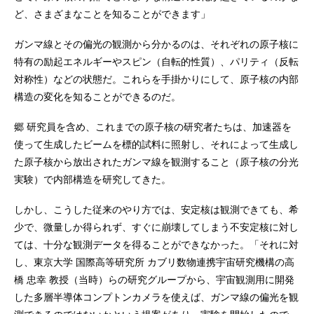
ど、さまざまなことを知ることができます」
ガンマ線とその偏光の観測から分かるのは、それぞれの原子核に
特有の励起エネルギーやスピン（自転的性質）、パリティ（反転
対称性）などの状態だ。これらを手掛かりにして、原子核の内部
構造の変化を知ることができるのだ。
郷 研究員を含め、これまでの原子核の研究者たちは、加速器を
使って生成したビームを標的試料に照射し、それによって生成し
た原子核から放出されたガンマ線を観測すること（原子核の分光
実験）で内部構造を研究してきた。
しかし、こうした従来のやり方では、安定核は観測できても、希
少で、微量しか得られず、すぐに崩壊してしまう不安定核に対し
ては、十分な観測データを得ることができなかった。「それに対
し、東京大学 国際高等研究所 カブリ数物連携宇宙研究機構の高
橋 忠幸 教授（当時）らの研究グループから、宇宙観測用に開発
した多層半導体コンプトンカメラを使えば、ガンマ線の偏光を観