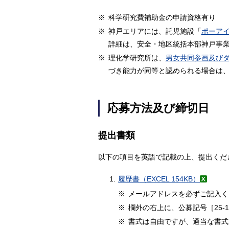
※
科学研究費補助金の申請資格有り
※
神戸エリアには、託児施設「
ポーア
詳細は、安全・地区統括本部神戸事業部総務
※
理化学研究所は、
男女共同参画及び
づき能力が同等と認められる場合は
応募方法及び締切日
提出書類
以下の項目を英語で記載の上、提出くだ
1.
履歴書
（EXCEL 154KB）
※
メールアドレスを必ずご記入く
※
欄外の右上に、公募記号［25-
※
書式は自由ですが、適当な書式