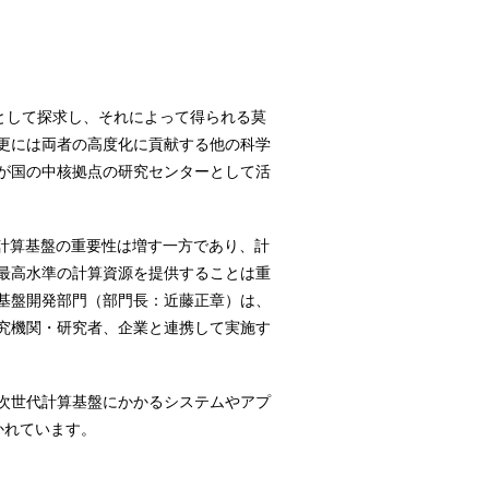
」として探求し、それによって得られる莫
更には両者の高度化に貢献する他の科学
が国の中核拠点の研究センターとして活
計算基盤の重要性は増す一方であり、計
最高水準の計算資源を提供することは重
基盤開発部門（部門長：近藤正章）は、
究機関・研究者、企業と連携して実施す
次世代計算基盤にかかるシステムやアプ
かれています。