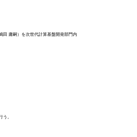
嶋田 庸嗣）を次世代計算基盤開発部門内
行う。