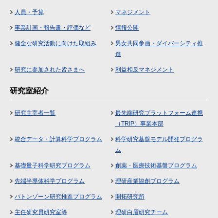
人員・予算
マネジメント
事業計画・報告書・評価など
情報公開
健全な研究活動に向けた取組み
男女共同参画・ダイバーシティ推
進
研究に参加された皆さまへ
利益相反マネジメント
研究室紹介
研究主宰者一覧
最先端研究プラットフォーム連携
（TRIP）事業本部
統合データ・計算科学プログラム
科学研究基盤モデル開発プログラ
ム
基礎量子科学研究プログラム
創薬・医療技術基盤プログラム
先端半導体科学プログラム
理研産業協創プログラム
バトンゾーン研究推進プログラム
開拓研究所
主任研究員研究室等
理研白眉研究チーム