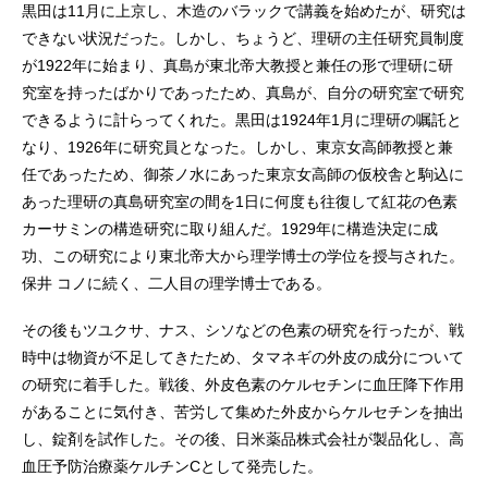
黒田は11月に上京し、木造のバラックで講義を始めたが、研究は
できない状況だった。しかし、ちょうど、理研の主任研究員制度
が1922年に始まり、真島が東北帝大教授と兼任の形で理研に研
究室を持ったばかりであったため、真島が、自分の研究室で研究
できるように計らってくれた。黒田は1924年1月に理研の嘱託と
なり、1926年に研究員となった。しかし、東京女高師教授と兼
任であったため、御茶ノ水にあった東京女高師の仮校舎と駒込に
あった理研の真島研究室の間を1日に何度も往復して紅花の色素
カーサミンの構造研究に取り組んだ。1929年に構造決定に成
功、この研究により東北帝大から理学博士の学位を授与された。
保井 コノに続く、二人目の理学博士である。
その後もツユクサ、ナス、シソなどの色素の研究を行ったが、戦
時中は物資が不足してきたため、タマネギの外皮の成分について
の研究に着手した。戦後、外皮色素のケルセチンに血圧降下作用
があることに気付き、苦労して集めた外皮からケルセチンを抽出
し、錠剤を試作した。その後、日米薬品株式会社が製品化し、高
血圧予防治療薬ケルチンCとして発売した。