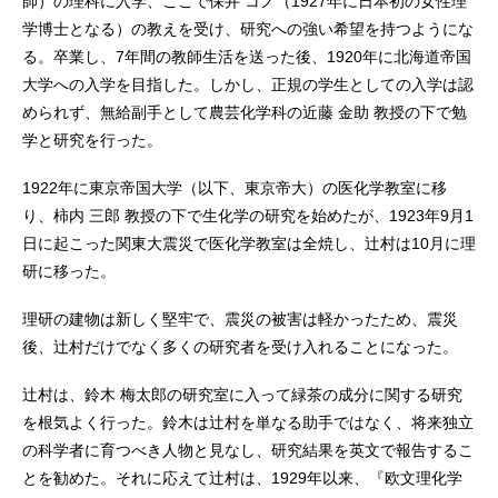
師）の理科に入学、ここで保井 コノ（1927年に日本初の女性理
学博士となる）の教えを受け、研究への強い希望を持つようにな
る。卒業し、7年間の教師生活を送った後、1920年に北海道帝国
大学への入学を目指した。しかし、正規の学生としての入学は認
められず、無給副手として農芸化学科の近藤 金助 教授の下で勉
学と研究を行った。
1922年に東京帝国大学（以下、東京帝大）の医化学教室に移
り、柿内 三郎 教授の下で生化学の研究を始めたが、1923年9月1
日に起こった関東大震災で医化学教室は全焼し、辻村は10月に理
研に移った。
理研の建物は新しく堅牢で、震災の被害は軽かったため、震災
後、辻村だけでなく多くの研究者を受け入れることになった。
辻村は、鈴木 梅太郎の研究室に入って緑茶の成分に関する研究
を根気よく行った。鈴木は辻村を単なる助手ではなく、将来独立
の科学者に育つべき人物と見なし、研究結果を英文で報告するこ
とを勧めた。それに応えて辻村は、1929年以来、『欧文理化学