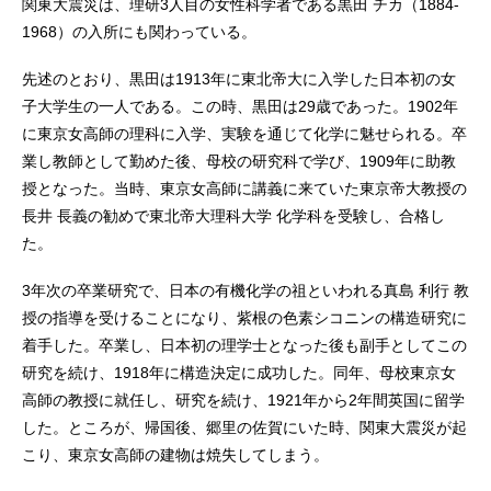
関東大震災は、理研3人目の女性科学者である黒田 チカ（1884-
1968）の入所にも関わっている。
先述のとおり、黒田は1913年に東北帝大に入学した日本初の女
子大学生の一人である。この時、黒田は29歳であった。1902年
に東京女高師の理科に入学、実験を通じて化学に魅せられる。卒
業し教師として勤めた後、母校の研究科で学び、1909年に助教
授となった。当時、東京女高師に講義に来ていた東京帝大教授の
長井 長義の勧めで東北帝大理科大学 化学科を受験し、合格し
た。
3年次の卒業研究で、日本の有機化学の祖といわれる真島 利行 教
授の指導を受けることになり、紫根の色素シコニンの構造研究に
着手した。卒業し、日本初の理学士となった後も副手としてこの
研究を続け、1918年に構造決定に成功した。同年、母校東京女
高師の教授に就任し、研究を続け、1921年から2年間英国に留学
した。ところが、帰国後、郷里の佐賀にいた時、関東大震災が起
こり、東京女高師の建物は焼失してしまう。