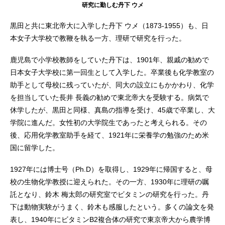
研究に勤しむ丹下 ウメ
黒田と共に東北帝大に入学した丹下 ウメ（1873-1955）も、日
本女子大学校で教鞭を執る一方、理研で研究を行った。
鹿児島で小学校教師をしていた丹下は、1901年、親戚の勧めで
日本女子大学校に第一回生として入学した。卒業後も化学教室の
助手として母校に残っていたが、同大の設立にもかかわり、化学
を担当していた長井 長義の勧めで東北帝大を受験する。病気で
休学したが、黒田と同様、真島の指導を受け、45歳で卒業し、大
学院に進んだ。女性初の大学院生であったと考えられる。その
後、応用化学教室助手を経て、1921年に栄養学の勉強のため米
国に留学した。
1927年には博士号（Ph.D）を取得し、1929年に帰国すると、母
校の生物化学教授に迎えられた。その一方、1930年に理研の嘱
託となり、鈴木 梅太郎の研究室でビタミンの研究を行った。丹
下は動物実験がうまく、鈴木も感服したという。多くの論文を発
表し、1940年にビタミンB2複合体の研究で東京帝大から農学博