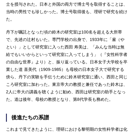
士を授与された。日本と外国の両方で博士号を取得することは、
当時の男性でも珍しかった。博士号取得後も、理研で研究を続け
た。
丹下が嘱託となった頃の鈴木の研究室は100名を超える大所帯
で、先述の辻村もいた。専門学校の出身で、1933年に「雇（や
とい）」として研究室に入った西田 寿美は、「みんな当時は無
給でもいいからといって研究室に入ってしまう」（『女性科学者
の自由な世界』より）と、振り返っている。日本女子大学校を卒
業した道 喜美代（1909-1985）も母校の日本女子大で研究する
傍ら、丹下の実験を手伝うために鈴木研究室に通い、西田と同じ
ころ研究室に加わった。東京帝大の教授と兼任であった鈴木は、
2人に帝大の講義を聴くように勧め、西田は研究室の助手となっ
た。道は後年、母校の教授となり、第8代学長も務めた。
後進たちの系譜
これまで見てきたように、理研における黎明期の女性科学者は化