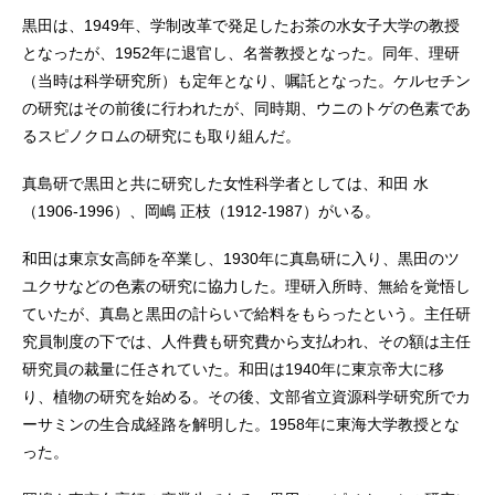
黒田は、1949年、学制改革で発足したお茶の水女子大学の教授
となったが、1952年に退官し、名誉教授となった。同年、理研
（当時は科学研究所）も定年となり、嘱託となった。ケルセチン
の研究はその前後に行われたが、同時期、ウニのトゲの色素であ
るスピノクロムの研究にも取り組んだ。
真島研で黒田と共に研究した女性科学者としては、和田 水
（1906-1996）、岡嶋 正枝（1912-1987）がいる。
和田は東京女高師を卒業し、1930年に真島研に入り、黒田のツ
ユクサなどの色素の研究に協力した。理研入所時、無給を覚悟し
ていたが、真島と黒田の計らいで給料をもらったという。主任研
究員制度の下では、人件費も研究費から支払われ、その額は主任
研究員の裁量に任されていた。和田は1940年に東京帝大に移
り、植物の研究を始める。その後、文部省立資源科学研究所でカ
ーサミンの生合成経路を解明した。1958年に東海大学教授とな
った。