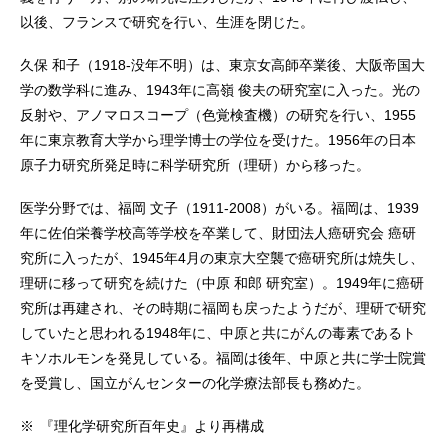
以後、フランスで研究を行い、生涯を閉じた。
久保 和子（1918-没年不明）は、東京女高師卒業後、大阪帝国大
学の数学科に進み、1943年に高嶺 俊夫の研究室に入った。光の
反射や、アノマロスコープ（色覚検査機）の研究を行い、1955
年に東京教育大学から理学博士の学位を受けた。1956年の日本
原子力研究所発足時に科学研究所（理研）から移った。
医学分野では、福岡 文子（1911-2008）がいる。福岡は、1939
年に佐伯栄養学校高等学校を卒業して、財団法人癌研究会 癌研
究所に入ったが、1945年4月の東京大空襲で癌研究所は焼失し、
理研に移って研究を続けた（中原 和郎 研究室）。1949年に癌研
究所は再建され、その時期に福岡も戻ったようだが、理研で研究
していたと思われる1948年に、中原と共にがんの毒素であるト
キソホルモンを発見している。福岡は後年、中原と共に学士院賞
を受賞し、国立がんセンターの化学療法部長も務めた。
※
『理化学研究所百年史』より再構成