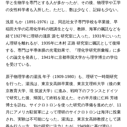
学と生物学を専門とする人が多かったが、その後、物理学や工学
の女性科学者も入所した。ただし、数は少なく、記録も少ない。
浅居 ちか（1891-1976）は、同志社女子専門学校を卒業後、早
稲田大学の応用化学科の聴講生となり、教師、海軍の嘱託などを
経て1927年に理研の淺原 源七 研究室に入った。1931年にいった
ん理研を離れるが、1935年に木村 正路 研究室に嘱託として復帰
する。専門は半導体膜の光電効果で、『理化学研究所彙報』に多
くの論文を発表し、1941年に京都帝国大学から理学博士の学位
を受けている。
原子物理学者の湯浅 年子（1909-1980）も、理研で一時期研究
を行った。湯浅は、東京女高師卒業後、東京文理科大学（後の東
京教育大学、現 筑波大学）に進み、戦時下のフランスとドイツ
で研究した後、帰国して終戦を迎えた。その半月後に仁科 芳雄
博士を訪ね、サイクロトロンを使った研究の準備を進めたが、11
月にアメリカ駐留軍によって理研のサイクロトロンは海洋に投棄
され、実験は不可能になった。湯浅は、東京女高師教授として講
義を行う一方、別の研究に注力したが、1949年に再び渡仏し、