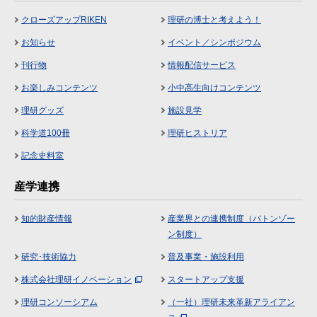
クローズアップRIKEN
理研の博士と考えよう！
お知らせ
イベント／シンポジウム
刊行物
情報配信サービス
お楽しみコンテンツ
小中高生向けコンテンツ
理研グッズ
施設見学
科学道100冊
理研ヒストリア
記念史料室
産学連携
知的財産情報
産業界との連携制度（バトンゾー
ン制度）
研究･技術協力
普及事業・施設利用
株式会社理研イノベーション
スタートアップ支援
理研コンソーシアム
（一社）理研未来革新アライアン