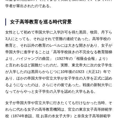
学者が輩出されたのである。
女子高等教育を巡る時代背景
女性として初めて帝国大学に入学許可を得た黒田、牧田、丹下ら
3人にとっても、それはそれで苦難の連続であった。高等学校の
教育と、それ以外の教育のレベルには大きな開きがあり、女子が
帝国大学に進学することは「高等学校抜きの不完全なる教育階梯
より、ハイジャンプの曲芸」（1927年の「桜蔭会会報」より）
と言われるほど困難だったのだ。実際、東北帝大に次の女子学生
が入学したのは黒田らからじつに10年後の1923（大正12）年で
あり、ほかの帝国大学や官立大学が女子学生の入学を正式に認め
るようになったのは、さらにその後であった。戦後の新制大学に
なってからやっと女子学生の入学を認めた大学もある。
女子が帝国大学や官立大学に行きたくても行けなかった当時、そ
れらに代わる女子の高等教育機関は、官立の東京女子高等師範学
校（1874年創設、現 お茶の水女子大学）と奈良女子高等師範学