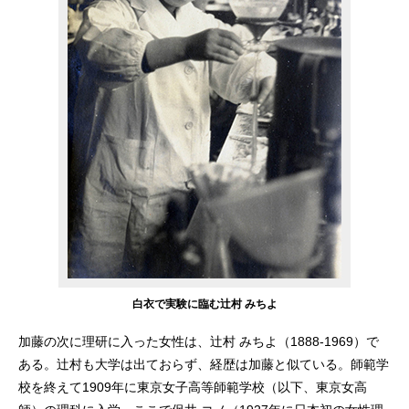
白衣で実験に臨む辻村 みちよ
加藤の次に理研に入った女性は、辻村 みちよ（1888-1969）で
ある。辻村も大学は出ておらず、経歴は加藤と似ている。師範学
校を終えて1909年に東京女子高等師範学校（以下、東京女高